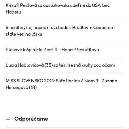
Kríza?! Peštová sa odsťahovala s deťmi do USA, bez
Haberu
Irina Shayk aj napriek rozchodu s Bradleym Cooperom
stále verí na lásku
Plesové inšpirácie, časť 4. - Hana Převrátilová
Lucia Hablovičová (35) sa teší, že má kruhy pod očami
MISS SLOVENSKO 2014: Súťažiacia s číslom 9 - Zuzana
Hercegová (18)
Odporúčame