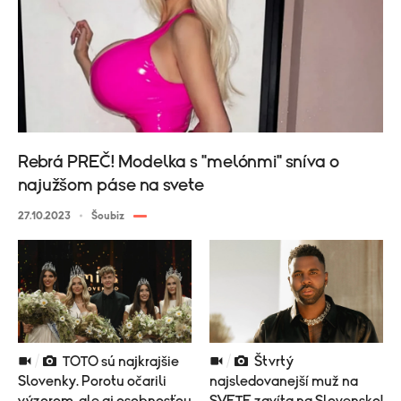
Rebrá PREČ! Modelka s "melónmi" sníva o
najužšom páse na svete
27.10.2023
Šoubiz
TOTO sú najkrajšie
Štvrtý
Slovenky. Porotu očarili
najsledovanejší muž na