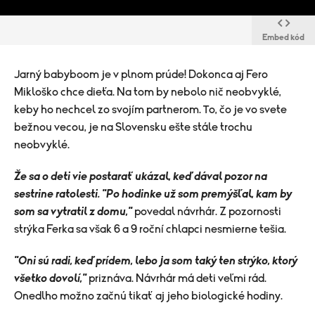
Embed kód
Jarný babyboom je v plnom prúde! Dokonca aj Fero
Mikloško chce dieťa. Na tom by nebolo nič neobvyklé,
keby ho nechcel zo svojím partnerom. To, čo je vo svete
bežnou vecou, je na Slovensku ešte stále trochu
neobvyklé.
Že sa o deti vie postarať ukázal, keď dával pozor na
sestrine ratolesti. "Po hodinke už som premýšľal, kam by
som sa vytratil z domu,"
povedal návrhár. Z pozornosti
strýka Ferka sa však 6 a 9 roční chlapci nesmierne tešia.
"Oni sú radi, keď prídem, lebo ja som taký ten strýko, ktorý
všetko dovolí,"
priznáva. Návrhár má deti veľmi rád.
Onedlho možno začnú tikať aj jeho biologické hodiny.