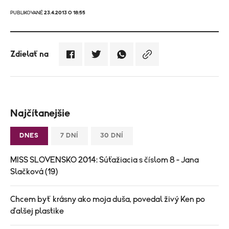
PUBLIKOVANÉ
23.4.2013 O 18:55
Zdielať na
Najčítanejšie
DNES
7 DNÍ
30 DNÍ
MISS SLOVENSKO 2014: Súťažiacia s číslom 8 - Jana
Slačková (19)
Chcem byť krásny ako moja duša, povedal živý Ken po
ďalšej plastike