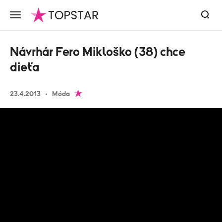
Návrhár Fero Mikloško (38) chce
dieťa
23.4.2013
Móda