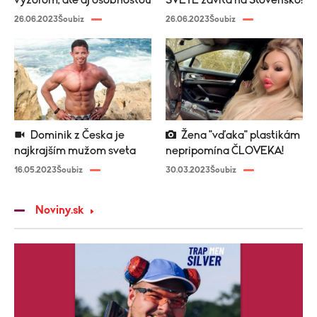
výzorom, ale aj osobnosťou
SVETE zavíta na Slovensko!
26.06.2023
Šoubiz
26.06.2023
Šoubiz
Dominik z Česka je
Žena "vďaka" plastikám
najkrajším mužom sveta
nepripomína ČLOVEKA!
16.05.2023
Šoubiz
30.03.2023
Šoubiz
Noviny.sk