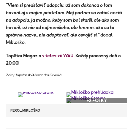
"Viem si predstaviť adopciu, už som dokonca o tom
hovoril aj s mojím priateľom. Môj partner sa zatiaľ necíti
na adopciu, ja možno, keby som bol starší, ale ako som
hovoril, už nie od najmenšieho, ale hmmm, ako sa to
správne nazve.. nie adoptovať, ale osvojiť si,"
dodal
Mikloško.
TopStar Magazín
v televízii WAU
.
Každý pracovný deň o
20:00!
Zdroj: topstar.sk/Alexandra Orviská
+2 FOTKY
FERO_MIKLOŠKO