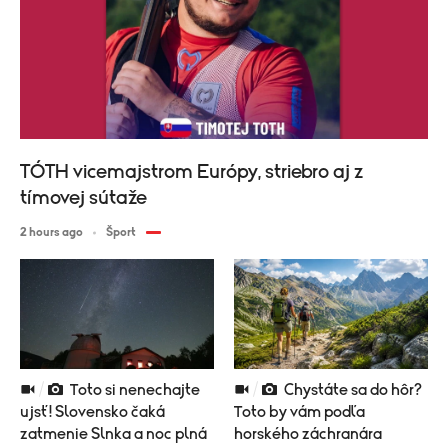
TÓTH vicemajstrom Európy, striebro aj z
tímovej sútaže
2 hours ago
Šport
Toto si nenechajte
Chystáte sa do hôr?
ujsť! Slovensko čaká
Toto by vám podľa
zatmenie Slnka a noc plná
horského záchranára