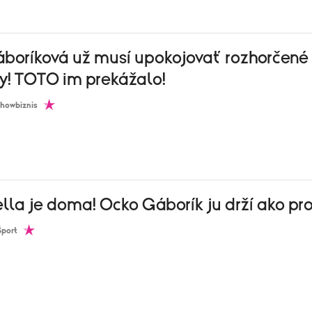
áboríková už musí upokojovať rozhorčené
! TOTO im prekážalo!
howbiznis
la je doma! Ocko Gáborík ju drží ako pro
Šport