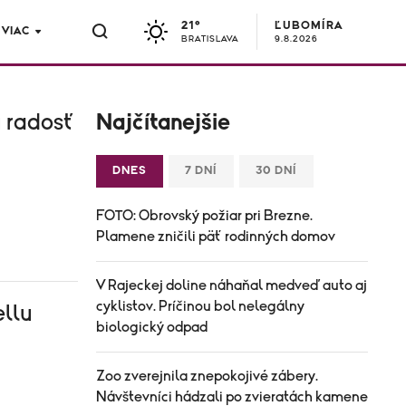
21°
ĽUBOMÍRA
VIAC
BRATISLAVA
9.8.2026
u radosť
Najčítanejšie
DNES
7 DNÍ
30 DNÍ
FOTO: Obrovský požiar pri Brezne.
Plamene zničili päť rodinných domov
V Rajeckej doline náhaňal medveď auto aj
cyklistov. Príčinou bol nelegálny
ellu
biologický odpad
Zoo zverejnila znepokojivé zábery.
Návštevníci hádzali po zvieratách kamene