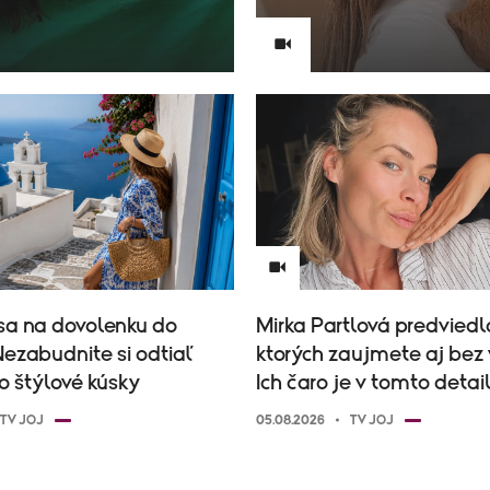
sa na dovolenku do
Mirka Partlová predviedla
ezabudnite si odtiaľ
ktorých zaujmete aj bez 
to štýlové kúsky
Ich čaro je v tomto detai
TV JOJ
05.08.2026
TV JOJ