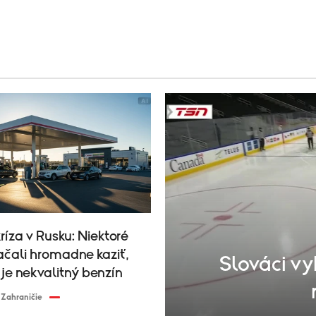
ríza v Rusku: Niektoré
ačali hromadne kaziť,
Slováci vy
e nekvalitný benzín
Zahraničie