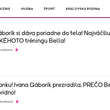
IZNIS
HUDBA
ŠPORT
KRÁĽOVSKÁ RODINA
borík si dáva poriadne do tela! Najväčši
KÉHOTO tréningu Bella!
howbiznis
vonku! Ivana Gáborík prezradila, PREČO B
vidno!
howbiznis