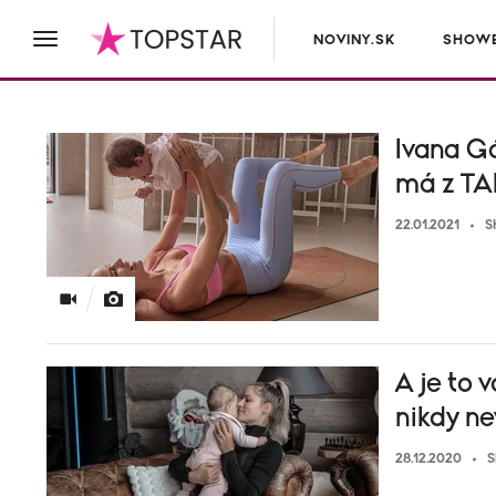
NOVINY.SK
SHOWB
Ivana Gá
má z TA
22.01.2021
S
A je to 
nikdy ne
28.12.2020
S