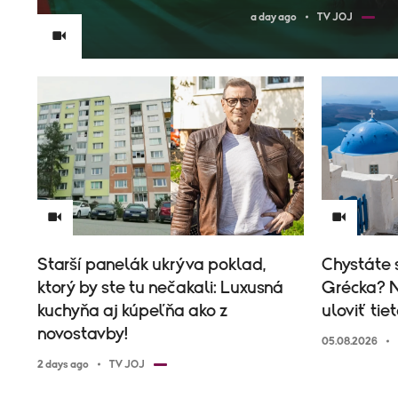
a day ago
TV JOJ
Starší panelák ukrýva poklad,
Chystáte 
ktorý by ste tu nečakali: Luxusná
Grécka? N
kuchyňa aj kúpeľňa ako z
uloviť tie
novostavby!
05.08.2026
2 days ago
TV JOJ