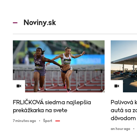
Noviny.sk
FRLIČKOVÁ siedma najlepšia
Palivová k
prekážkarka na svete
autá sa z
dôvodom j
7 minutes ago
Šport
an hour ago