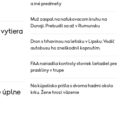
a iné predmety
Muž zaspal na nafukovacom kruhu na
Dunaji. Prebudil sa až v Rumunsku
vytiera
Dron s trhavinou na letisku v Lipsku: Vodič
autobusu ho zneškodnil kopnutím.
FAA nariadila kontroly stoviek lietadiel pre
praskliny v trupe
Na kúpalisko prišla s dvoma hadmi okolo
e úplne
krku. Žene hrozí väzenie