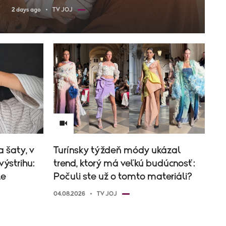
2 days ago
TV JOJ
 šaty, v
Turínsky týždeň módy ukázal
výstrihu:
trend, ktorý má veľkú budúcnosť:
le
Počuli ste už o tomto materiáli?
04.08.2026
TV JOJ