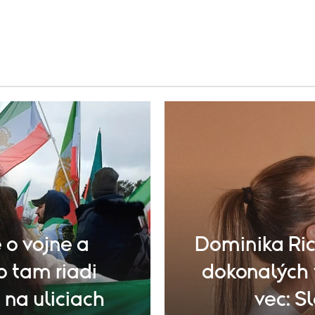
 o vojne a
Dominika Ric
o tam riadi
dokonalých 
 na uliciach
vec: Sl