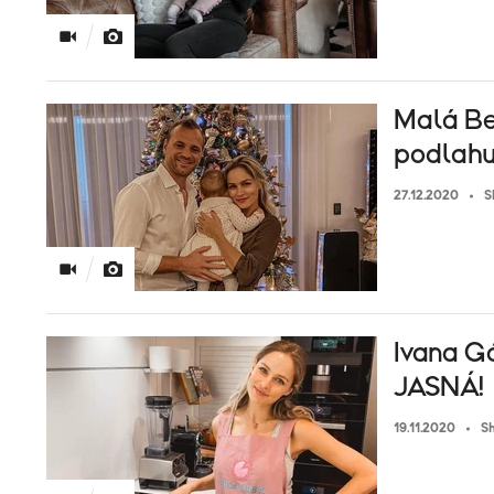
Malá Be
podlahu
27.12.2020
S
Ivana G
JASNÁ!
19.11.2020
S