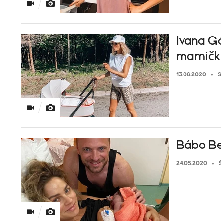
Ivana G
mamičky
13.06.2020
S
Bábo Bel
24.05.2020