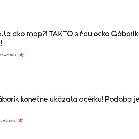
lla ako mop?! TAKTO s ňou ocko Gáborík 
!
howbiznis
áborík konečne ukázala dcérku! Podoba j
howbiznis