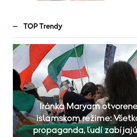
TOP Trendy
Iránka Maryam otvorene
islamskom režime: Všetk
propaganda, ľudí zabíjajú