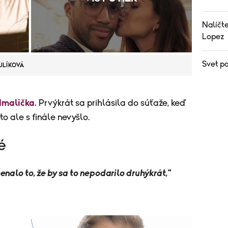
Nalíčt
Lopez
Svet p
TULÍKOVÁ
dmalička.
Prvýkrát sa prihlásila do súťaže, keď
o ale s finále nevyšlo.
é
alo to, že by sa to nepodarilo druhýkrát,"