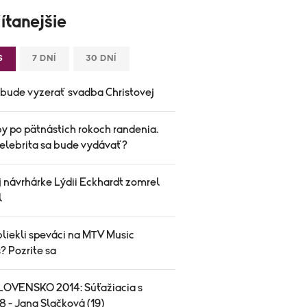
ítanejšie
S
7 DNÍ
30 DNÍ
bude vyzerať svadba Christovej
y po pätnástich rokoch randenia.
celebrita sa bude vydávať?
 návrhárke Lýdii Eckhardt zomrel
l
bliekli speváci na MTV Music
? Pozrite sa
LOVENSKO 2014: Súťažiacia s
8 - Jana Slačková (19)