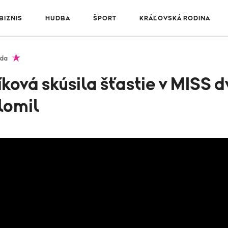
IZNIS
HUDBA
ŠPORT
KRÁĽOVSKÁ RODINA
da
íková skúsila šťastie v MISS d
lomil