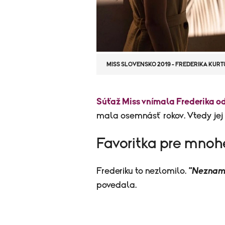
MISS SLOVENSKO 2019 - FREDERIKA KUR
​Súťaž Miss vnímala Frederika o
mala osemnásť rokov. Vtedy jej t
Favoritka pre mnoh
Frederiku to nezlomilo.
"Neznamen
povedala.