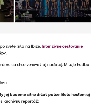
o svete, žila na Ibize.
Intenzívne cestovanie
kov.
orému sa chce venovať aj naďalej. Miluje hudbu
kou.
My jej budeme silno držať palce. Bola hosťom aj
si archívnu reportáž: