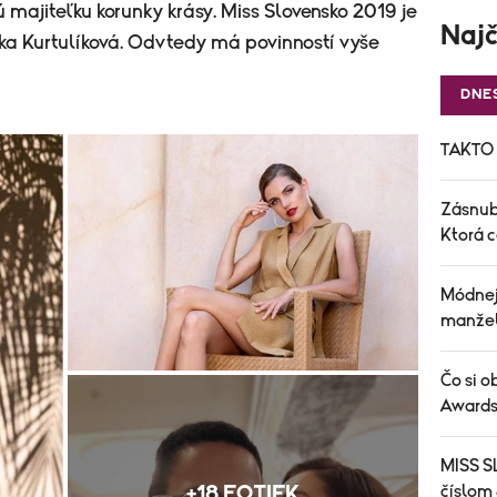
majiteľku korunky krásy. Miss Slovensko 2019 je
Najč
ka Kurtulíková. Odvtedy má povinností vyše
DNE
TAKTO 
Zásnub
Ktorá 
Módnej
manže
Čo si o
Awards
MISS S
+18 FOTIEK
číslom 