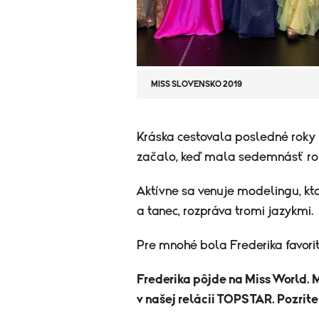
MISS SLOVENSKO 2019
​Kráska cestovala posledné roky p
začalo, keď mala sedemnásť ro
Aktívne sa venuje modelingu, kt
a tanec, rozpráva tromi jazykmi.
Pre mnohé bola Frederika favorit
Frederika pôjde na Miss World. 
v našej relácii TOPSTAR. Pozrite 