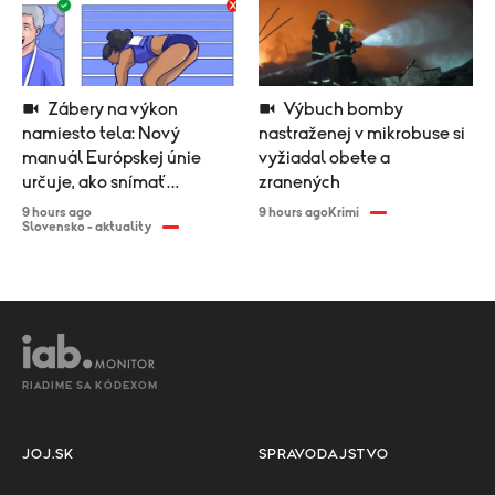
Zábery na výkon
Výbuch bomby
namiesto tela: Nový
nastraženej v mikrobuse si
manuál Európskej únie
vyžiadal obete a
určuje, ako snímať
zranených
športovkyne
9 hours ago
9 hours ago
Krimi
Slovensko - aktuality
RIADIME SA KÓDEXOM
JOJ.SK
SPRAVODAJSTVO