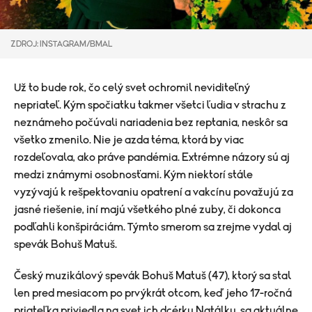
ZDROJ: INSTAGRAM/BMAL
Už to bude rok, čo celý svet ochromil neviditeľný
nepriateľ. Kým spočiatku takmer všetci ľudia v strachu z
neznámeho počúvali nariadenia bez reptania, neskôr sa
všetko zmenilo. Nie je azda téma, ktorá by viac
rozdeľovala, ako práve pandémia. Extrémne názory sú aj
medzi známymi osobnosťami. Kým niektorí stále
vyzývajú k rešpektovaniu opatrení a vakcínu považujú za
jasné riešenie, iní majú všetkého plné zuby, či dokonca
podľahli konšpiráciám. Týmto smerom sa zrejme vydal aj
spevák Bohuš Matuš.
Český muzikálový spevák Bohuš Matuš (47), ktorý sa stal
len pred mesiacom po prvýkrát otcom, keď jeho 17-ročná
priateľka priviedla na svet ich dcérku Natálku, sa aktuálne