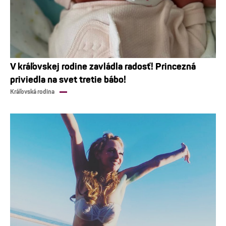
V kráľovskej rodine zavládla radosť! Princezná
priviedla na svet tretie bábo!
Kráľovská rodina