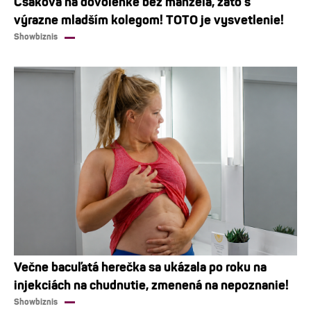
Csáková na dovolenke bez manžela, zato s
výrazne mladším kolegom! TOTO je vysvetlenie!
Showbiznis
Večne bacuľatá herečka sa ukázala po roku na
injekciách na chudnutie, zmenená na nepoznanie!
Showbiznis