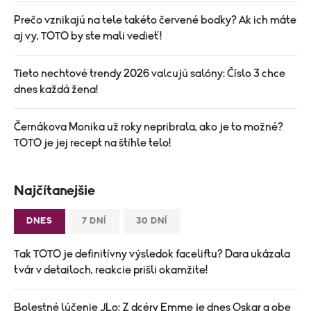
Prečo vznikajú na tele takéto červené bodky? Ak ich máte
aj vy, TOTO by ste mali vedieť!
Tieto nechtové trendy 2026 valcujú salóny: Číslo 3 chce
dnes každá žena!
Černákova Monika už roky nepribrala, ako je to možné?
TOTO je jej recept na štíhle telo!
Najčítanejšie
DNES
7 DNÍ
30 DNÍ
Tak TOTO je definitívny výsledok faceliftu? Dara ukázala
tvár v detailoch, reakcie prišli okamžite!
Bolestné lúčenie JLo: Z dcéry Emme je dnes Oskar a obe