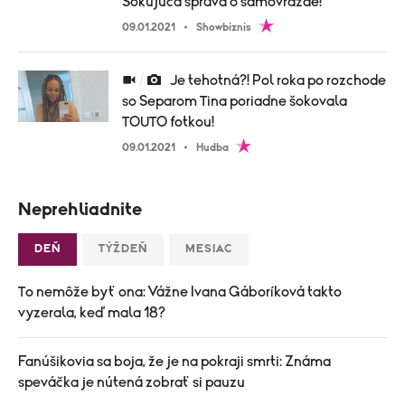
Šokujúca správa o samovražde!
09.01.2021
Showbiznis
Je tehotná?! Pol roka po rozchode
so Separom Tina poriadne šokovala
TOUTO fotkou!
09.01.2021
Hudba
Neprehliadnite
DEŇ
TÝŽDEŇ
MESIAC
To nemôže byť ona: Vážne Ivana Gáboríková takto
vyzerala, keď mala 18?
Fanúšikovia sa boja, že je na pokraji smrti: Známa
speváčka je nútená zobrať si pauzu