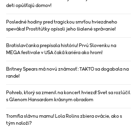
deti opúšťajú domov!
Posledné hodiny pred tragickou smrťou hviezdneho
speváka! Prostitútky opísali jeho šialené správanie!
Bratislavčanka prepísala históriu! Prvú Slovenku na
MEGA festivale v USA čaká kariéra ako hrom!
Britney Spears má novú známosť: TAKTO sa dogabala na
rande!
Pohreb, ktorý sa zmenil na koncert hviezd! Svet sa rozlúčil
s Glenom Hansardom krásnym obradom
Tromfla slávnu mamu! Lola Rolins zbiera ovácie, ako s
tým naloží?