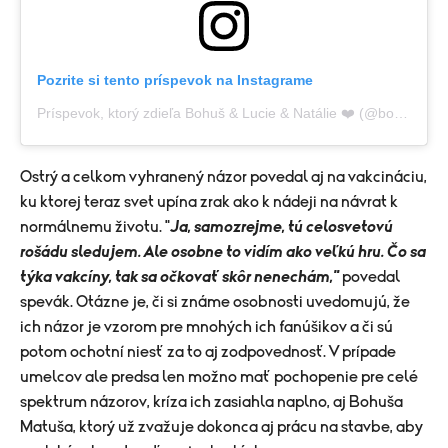
Pozrite si tento príspevok na Instagrame
Príspevok, ktorý zdieľa Bohuš & Lucie & Natálie ❤️ (@bohusmatuslucie)
Ostrý a celkom vyhranený názor povedal aj na vakcináciu,
ku ktorej teraz svet upína zrak ako k nádeji na návrat k
normálnemu životu. "
Ja, samozrejme, tú celosvetovú
rošádu sledujem. Ale osobne to vidím ako veľkú hru. Čo sa
týka vakcíny, tak sa očkovať skôr nenechám,"
povedal
spevák. Otázne je, či si známe osobnosti uvedomujú, že
ich názor je vzorom pre mnohých ich fanúšikov a či sú
potom ochotní niesť za to aj zodpovednosť. V prípade
umelcov ale predsa len možno mať pochopenie pre celé
spektrum názorov, kríza ich zasiahla naplno, aj Bohuša
Matuša, ktorý už zvažuje dokonca aj prácu na stavbe, aby