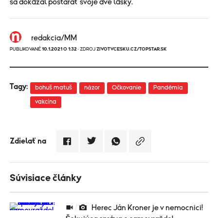
sa dokázal postarať svoje dve lásky.
redakcia/MM
PUBLIKOVANÉ
10.1.2021 O 1:32
· ZDROJ
ZIVOTVCESKU.CZ/TOPSTAR.SK
Tagy:
bohuš matuš
názor
Očkovanie
Pandémia
vakcína
Zdielať na
Súvisiace články
Herec Ján Kroner je v nemocnici!