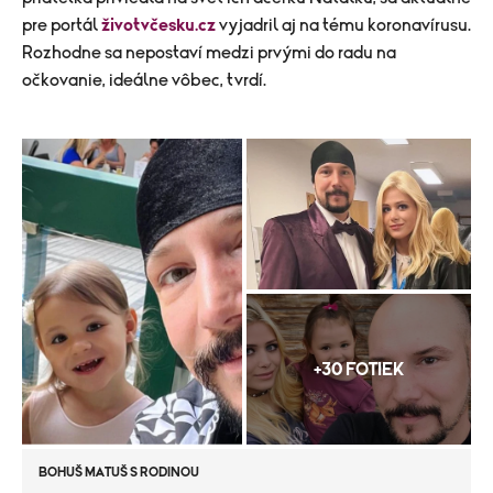
pre portál
životvčesku.cz
vyjadril aj na tému koronavírusu.
Rozhodne sa nepostaví medzi prvými do radu na
očkovanie, ideálne vôbec, tvrdí.
+30 FOTIEK
BOHUŠ MATUŠ S RODINOU