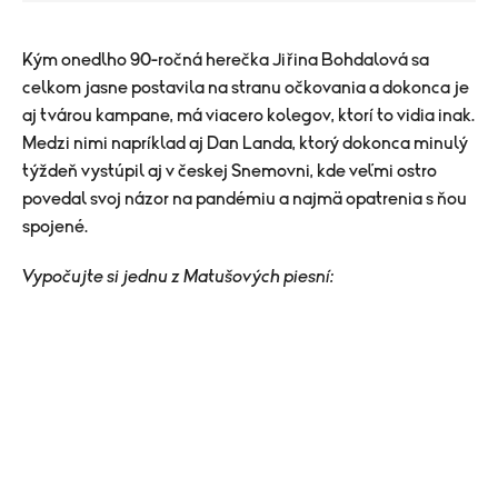
Kým onedlho 90-ročná herečka Jiřina Bohdalová sa
celkom jasne postavila na stranu očkovania a dokonca je
aj tvárou kampane, má viacero kolegov, ktorí to vidia inak.
Medzi nimi napríklad aj Dan Landa, ktorý dokonca minulý
týždeň vystúpil aj v českej Snemovni, kde veľmi ostro
povedal svoj názor na pandémiu a najmä opatrenia s ňou
spojené.
Vypočujte si jednu z Matušových piesní: