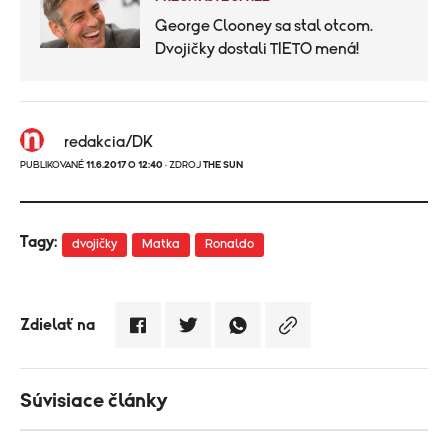
George Clooney sa stal otcom.
Dvojičky dostali TIETO mená!
redakcia/DK
PUBLIKOVANÉ
11.6.2017 O 12:40
· ZDROJ
THE SUN
Tagy:
dvojičky
Matka
Ronaldo
Zdielať na
Súvisiace články