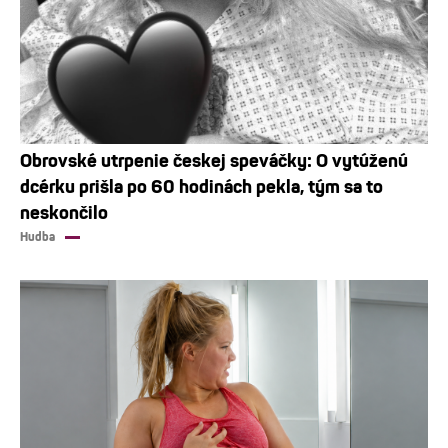
Obrovské utrpenie českej speváčky: O vytúženú
dcérku prišla po 60 hodinách pekla, tým sa to
neskončilo
Hudba