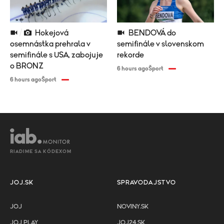
Hokejová
BENDOVÁ do
osemnástka prehrala v
semifinále v slovenskom
semifinále s USA, zabojuje
rekorde
o BRONZ
6 hours ago
Šport
6 hours ago
Šport
RIADIME SA KÓDEXOM
JOJ.SK
SPRAVODAJSTVO
JOJ
NOVINY.SK
JOJ PLAY
JOJ24.SK