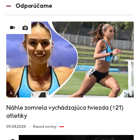
Odporúčame
Náhle zomrela vychádzajúca hviezda (†21)
atletiky
05.08.2026
Ranné noviny