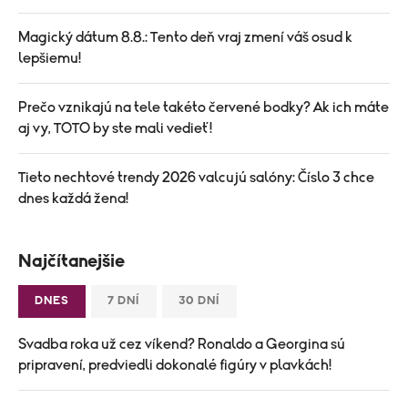
Magický dátum 8.8.: Tento deň vraj zmení váš osud k
lepšiemu!
Prečo vznikajú na tele takéto červené bodky? Ak ich máte
aj vy, TOTO by ste mali vedieť!
Tieto nechtové trendy 2026 valcujú salóny: Číslo 3 chce
dnes každá žena!
Najčítanejšie
DNES
7 DNÍ
30 DNÍ
Svadba roka už cez víkend? Ronaldo a Georgina sú
pripravení, predviedli dokonalé figúry v plavkách!