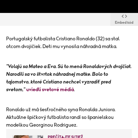
Embed kód
Portugalský futbalista Cristiano Ronaldo (32) sa stal
otcom dvojičiek. Deti mu vynosila náhradná matka.
"Volajú sa Mateo a Eva. Sú to mená Ronaldových dvojčiat.
Narodili sa vo štvrtok náhradnej matke. Bolo to
tajomstvo, ktoré Cristiano nechcel vyzradiť pred
svetom,"
uviedli svetové médiá
.
Ronaldo už má šesťročného syna Ronalda Juniora.
Aktuálne špičkový futbalista randí so španielskou
modelkou Georginou Rodriguez.
PREČÍTAJTE SI TIEŽ