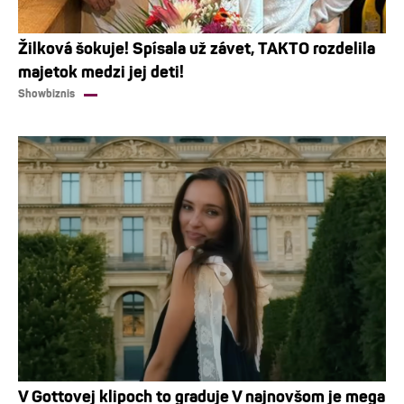
Žilková šokuje! Spísala už závet, TAKTO rozdelila
majetok medzi jej deti!
Showbiznis
V Gottovej klipoch to graduje V najnovšom je mega