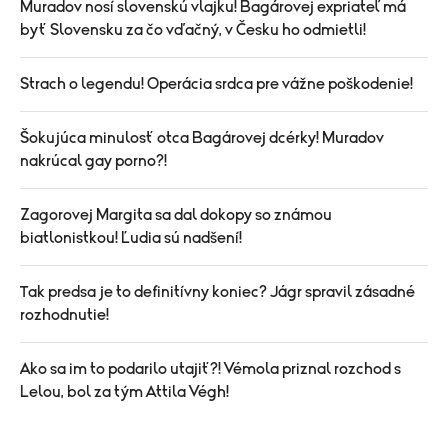
Muradov nosí slovenskú vlajku! Bagárovej expriateľ má
byť Slovensku za čo vďačný, v Česku ho odmietli!
Strach o legendu! Operácia srdca pre vážne poškodenie!
Šokujúca minulosť otca Bagárovej dcérky! Muradov
nakrúcal gay porno?!
Zagorovej Margita sa dal dokopy so známou
biatlonistkou! Ľudia sú nadšení!
Tak predsa je to definitívny koniec? Jágr spravil zásadné
rozhodnutie!
Ako sa im to podarilo utajiť?! Vémola priznal rozchod s
Lelou, bol za tým Attila Végh!