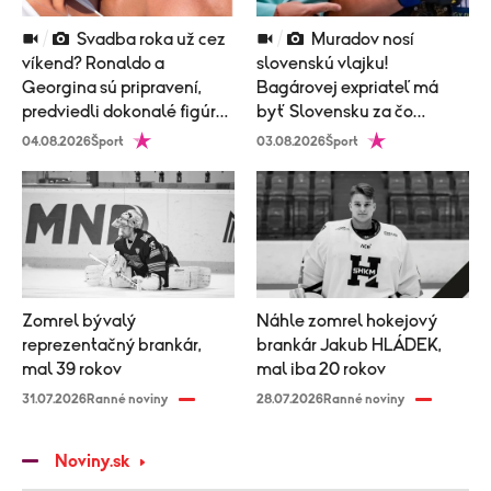
Svadba roka už cez
Muradov nosí
víkend? Ronaldo a
slovenskú vlajku!
Georgina sú pripravení,
Bagárovej expriateľ má
predviedli dokonalé figúry
byť Slovensku za čo
v plavkách!
vďačný, v Česku ho
04.08.2026
Šport
03.08.2026
Šport
odmietli!
Zomrel bývalý
Náhle zomrel hokejový
reprezentačný brankár,
brankár Jakub HLÁDEK,
mal 39 rokov
mal iba 20 rokov
31.07.2026
Ranné noviny
28.07.2026
Ranné noviny
Noviny.sk