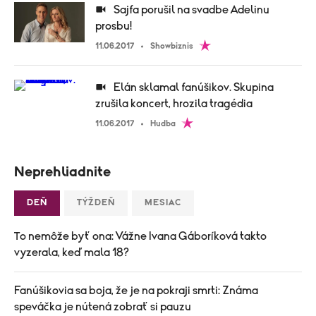
Sajfa porušil na svadbe Adelinu
prosbu!
11.06.2017
Showbiznis
Elán sklamal fanúšikov. Skupina
zrušila koncert, hrozila tragédia
11.06.2017
Hudba
Neprehliadnite
DEŇ
TÝŽDEŇ
MESIAC
To nemôže byť ona: Vážne Ivana Gáboríková takto
vyzerala, keď mala 18?
Fanúšikovia sa boja, že je na pokraji smrti: Známa
speváčka je nútená zobrať si pauzu