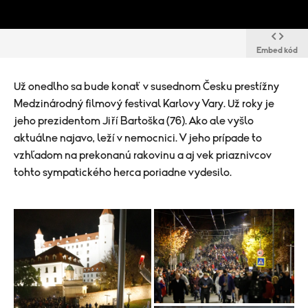
Embed kód
Už onedlho sa bude konať v susednom Česku prestížny
Medzinárodný filmový festival Karlovy Vary. Už roky je
jeho prezidentom Jiří Bartoška (76). Ako ale vyšlo
aktuálne najavo, leží v nemocnici. V jeho prípade to
vzhľadom na prekonanú rakovinu a aj vek priaznivcov
tohto sympatického herca poriadne vydesilo.