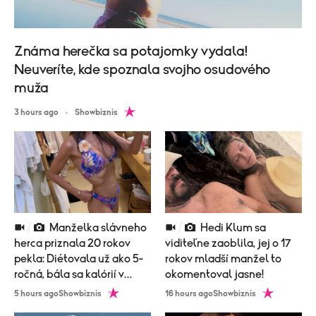
Známa herečka sa potajomky vydala!
Neuveríte, kde spoznala svojho osudového
muža
3 hours ago
Showbiznis
Manželka slávneho
Hedi Klum sa
herca priznala 20 rokov
viditeľne zaoblila, jej o 17
pekla: Diétovala už ako 5-
rokov mladší manžel to
ročná, bála sa kalórií v
okomentoval jasne!
zubnej paste!
5 hours ago
Showbiznis
16 hours ago
Showbiznis