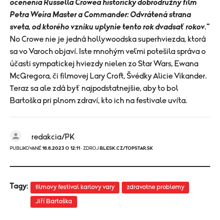
ocenenia Russella Crowea historický dobrodružný film
Petra Weira Master a Commander: Odvrátená strana
sveta, od ktorého vzniku uplynie tento rok dvadsať rokov."
No Crowe nie je jedná hollywoodska superhviezda, ktorá
sa vo Varoch objaví. Iste mnohým veľmi potešila správa o
účasti sympatickej hviezdy nielen zo Star Wars, Ewana
McGregora, či filmovej Lary Croft, Švédky Alicie Vikander.
Teraz sa ale zdá byť najpodstatnejšie, aby to bol
Bartoška pri plnom zdraví, kto ich na festivale uvíta.
redakcia/PK
PUBLIKOVANÉ
16.6.2023 O 12:11
· ZDROJ
BLESK.CZ/TOPSTAR.SK
Tagy:
filmovy festival karlovy vary
zdravotne problemy
Jiří Bartoška