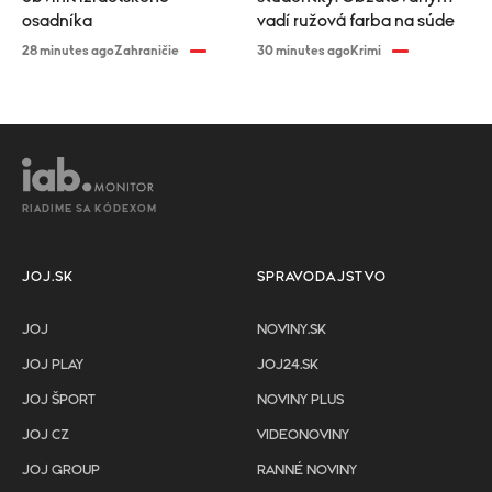
osadníka
vadí ružová farba na súde
28 minutes ago
Zahraničie
30 minutes ago
Krimi
RIADIME SA KÓDEXOM
JOJ.SK
SPRAVODAJSTVO
JOJ
NOVINY.SK
JOJ PLAY
JOJ24.SK
JOJ ŠPORT
NOVINY PLUS
JOJ CZ
VIDEONOVINY
JOJ GROUP
RANNÉ NOVINY