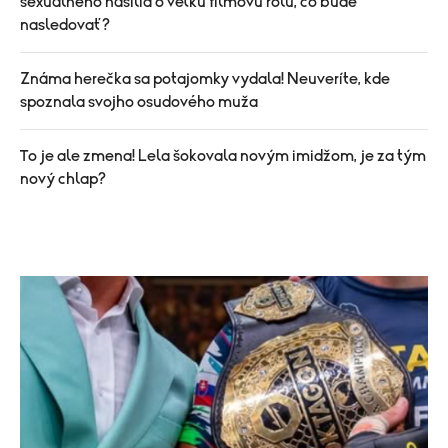
sexuálneho násilia o veľkú filmovú rolu, čo bude
nasledovať?
Známa herečka sa potajomky vydala! Neuveríte, kde
spoznala svojho osudového muža
To je ale zmena! Lela šokovala novým imidžom, je za tým
nový chlap?