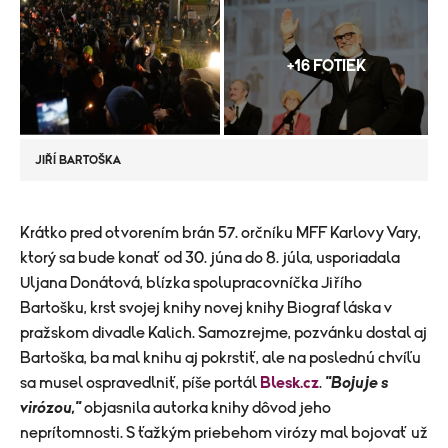
+16 FOTIEK
JIŘÍ BARTOŠKA
​Krátko pred otvorením brán 57. orčníku MFF Karlovy Vary,
ktorý sa bude konať od 30. júna do 8. júla, usporiadala
Uljana Donátová, blízka spolupracovníčka Jiřího
Bartošku, krst svojej knihy novej knihy Biograf láska v
pražskom divadle Kalich. Samozrejme, pozvánku dostal aj
Bartoška, ba mal knihu aj pokrstiť, ale na poslednú chvíľu
sa musel ospravedlniť, píše portál
Blesk.cz
.
"Bojuje s
virózou,"
objasnila autorka knihy dôvod jeho
neprítomnosti. S ťažkým priebehom virózy mal bojovať už