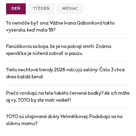
DEŇ
TÝŽDEŇ
MESIAC
To nemôže byť ona: Vážne Ivana Gáboríková takto
vyzerala, keď mala 18?
Fanúšikovia sa boja, že je na pokraji smrti: Známa
speváčka je nútená zobrať si pauzu
Tieto nechtové trendy 2026 valcujú salóny: Číslo 3 chce
dnes každá žena!
Prečo vznikajú na tele takéto červené bodky? Ak ich máte
aj vy, TOTO by ste mali vedieť!
TOTO sú utajované dcéry Velmělkovej: Podobajú sa na
slávnu mamu?