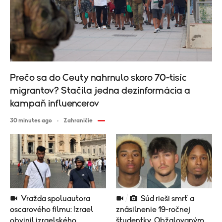
Prečo sa do Ceuty nahrnulo skoro 70-tisíc
migrantov? Stačila jedna dezinformácia a
kampaň influencerov
30 minutes ago
Zahraničie
Vražda spoluautora
Súd rieši smrť a
oscarového filmu: Izrael
znásilnenie 19-ročnej
obvinil izraelského
študentky. Obžalovaným