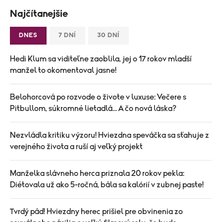
Najčítanejšie
DNES
7 DNÍ
30 DNÍ
Hedi Klum sa viditeľne zaoblila, jej o 17 rokov mladší
manžel to okomentoval jasne!
Belohorcová po rozvode o živote v luxuse: Večere s
Pitbullom, súkromné lietadlá... A čo nová láska?
Nezvládla kritiku výzoru! Hviezdna speváčka sa sťahuje z
verejného života a ruší aj veľký projekt
Manželka slávneho herca priznala 20 rokov pekla:
Diétovala už ako 5-ročná, bála sa kalórií v zubnej paste!
Tvrdý pád! Hviezdny herec prišiel pre obvinenia zo