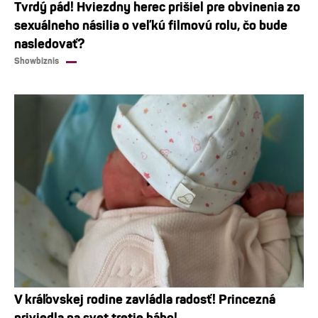
Tvrdý pád! Hviezdny herec prišiel pre obvinenia zo
sexuálneho násilia o veľkú filmovú rolu, čo bude
nasledovať?
Showbiznis
V kráľovskej rodine zavládla radosť! Princezná
priviedla na svet tretie bábo!