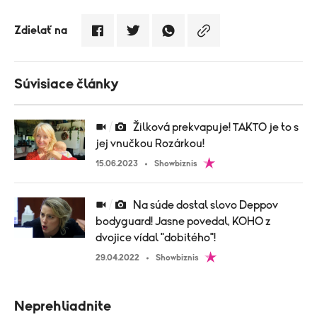
Zdielať na
Súvisiace články
Žilková prekvapuje! TAKTO je to s
jej vnučkou Rozárkou!
15.06.2023
Showbiznis
Na súde dostal slovo Deppov
bodyguard! Jasne povedal, KOHO z
dvojice vídal "dobitého"!
29.04.2022
Showbiznis
Neprehliadnite