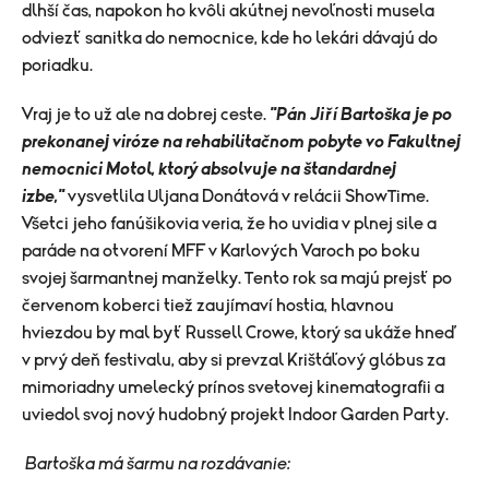
dlhší čas, napokon ho kvôli akútnej nevoľnosti musela
odviezť sanitka do nemocnice, kde ho lekári dávajú do
poriadku.
Vraj je to už ale na dobrej ceste.
"Pán Jiří Bartoška je po
prekonanej viróze na rehabilitačnom pobyte vo Fakultnej
nemocnici Motol, ktorý absolvuje na štandardnej
izbe,"
vysvetlila Uljana Donátová v relácii ShowTime.
Všetci jeho fanúšikovia veria, že ho uvidia v plnej sile a
paráde na otvorení MFF v Karlových Varoch po boku
svojej šarmantnej manželky. Tento rok sa majú prejsť po
červenom koberci tiež zaujímaví hostia, hlavnou
hviezdou by mal byť Russell Crowe, ktorý sa ukáže hneď
v prvý deň festivalu, aby si prevzal Krištáľový glóbus za
mimoriadny umelecký prínos svetovej kinematografii a
uviedol svoj nový hudobný projekt Indoor Garden Party.
Bartoška má šarmu na rozdávanie: