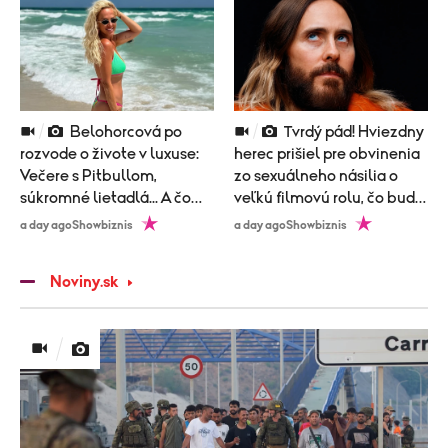
Belohorcová po
Tvrdý pád! Hviezdny
rozvode o živote v luxuse:
herec prišiel pre obvinenia
Večere s Pitbullom,
zo sexuálneho násilia o
súkromné lietadlá... A čo
veľkú filmovú rolu, čo bude
nová láska?
nasledovať?
a day ago
Showbiznis
a day ago
Showbiznis
Noviny.sk