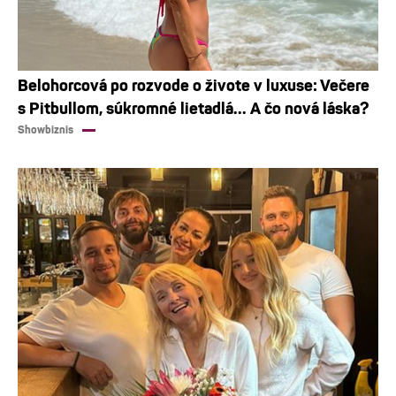
Belohorcová po rozvode o živote v luxuse: Večere
s Pitbullom, súkromné lietadlá... A čo nová láska?
Showbiznis