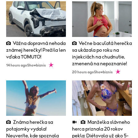
Vážna dopravná nehoda
Večne bacuľatá herečka
známej herečky! Prežila len
sa ukázala po roku na
vďaka TOMUTO!
injekciách na chudnutie,
zmenená na nepoznanie!
14 hours ago
Showbiznis
20 hours ago
Showbiznis
Známa herečka sa
Manželka slávneho
potajomky vydala!
herca priznala 20 rokov
Neuveríte, kde spoznala
pekla: Diétovala už ako 5-