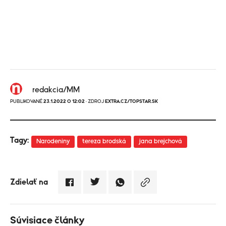
redakcia/MM
PUBLIKOVANÉ
23.1.2022 O 12:02
· ZDROJ
EXTRA.CZ/TOPSTAR.SK
Tagy:
Narodeniny
tereza brodská
jana brejchová
Zdielať na
Súvisiace články