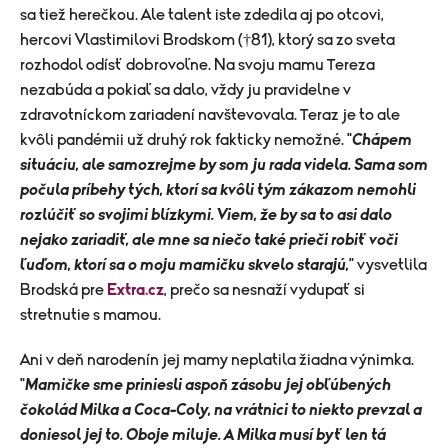
sa tiež herečkou. Ale talent iste zdedila aj po otcovi,
hercovi Vlastimilovi Brodskom (†81), ktorý sa zo sveta
rozhodol odísť dobrovoľne. Na svoju mamu Tereza
nezabúda a pokiaľ sa dalo, vždy ju pravidelne v
zdravotníckom zariadení navštevovala. Teraz je to ale
kvôli pandémii už druhý rok fakticky nemožné. "
Chápem
situáciu, ale samozrejme by som ju rada videla. Sama som
počula príbehy tých, ktorí sa kvôli tým zákazom nemohli
rozlúčiť so svojimi blízkymi. Viem, že by sa to asi dalo
nejako zariadiť, ale mne sa niečo také prieči robiť voči
ľuďom, ktorí sa o moju mamičku skvelo starajú,
" vysvetlila
Brodská pre
Extra.cz
, prečo sa nesnaží vydupať si
stretnutie s mamou.
Ani v deň narodenín jej mamy neplatila žiadna výnimka.
"
Mamičke sme priniesli aspoň zásobu jej obľúbených
čokolád Milka a Coca-Coly, na vrátnici to niekto prevzal a
doniesol jej to. Oboje miluje. A Milka musí byť len tá