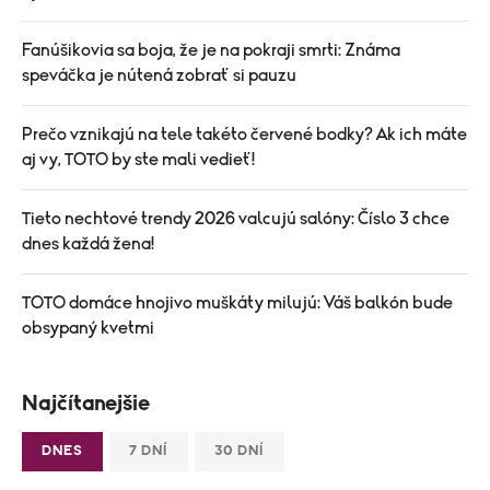
Fanúšikovia sa boja, že je na pokraji smrti: Známa
speváčka je nútená zobrať si pauzu
Prečo vznikajú na tele takéto červené bodky? Ak ich máte
aj vy, TOTO by ste mali vedieť!
Tieto nechtové trendy 2026 valcujú salóny: Číslo 3 chce
dnes každá žena!
TOTO domáce hnojivo muškáty milujú: Váš balkón bude
obsypaný kvetmi
Najčítanejšie
DNES
7 DNÍ
30 DNÍ