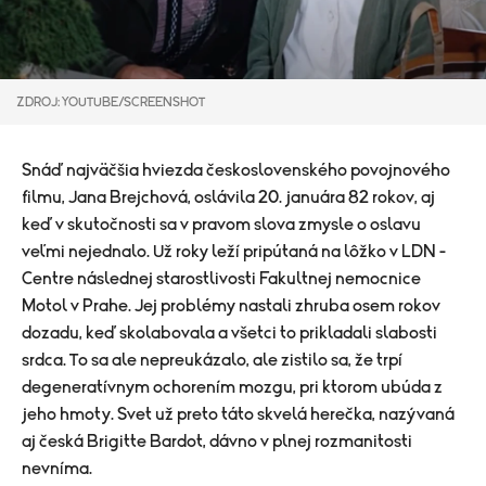
ZDROJ: YOUTUBE/SCREENSHOT
Snáď najväčšia hviezda československého povojnového
filmu, Jana Brejchová, oslávila 20. januára 82 rokov, aj
keď v skutočnosti sa v pravom slova zmysle o oslavu
veľmi nejednalo. Už roky leží pripútaná na lôžko v LDN -
Centre následnej starostlivosti Fakultnej nemocnice
Motol v Prahe. Jej problémy nastali zhruba osem rokov
dozadu, keď skolabovala a všetci to prikladali slabosti
srdca. To sa ale nepreukázalo, ale zistilo sa, že trpí
degeneratívnym ochorením mozgu, pri ktorom ubúda z
jeho hmoty. Svet už preto táto skvelá herečka, nazývaná
aj česká Brigitte Bardot, dávno v plnej rozmanitosti
nevníma.