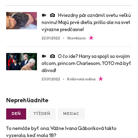
Hviezdny pár oznámil svetu veľkú
novinu! Majú prvé dieťa, prišlo ale na svet
výrazne predčasne!
22.01.2022
Showbiznis
O čo ide? Harry sa spojil so svojím
otcom, princom Charlesom, TOTO má byť
dôvod!
23.01.2022
Kráľovská rodina
Neprehliadnite
DEŇ
TÝŽDEŇ
MESIAC
To nemôže byť ona: Vážne Ivana Gáboríková takto
vyzerala, keď mala 18?