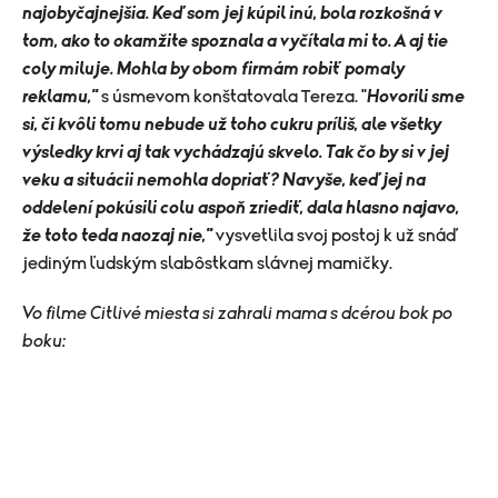
najobyčajnejšia. Keď som jej kúpil inú, bola rozkošná v
tom, ako to okamžite spoznala a vyčítala mi to. A aj tie
coly miluje. Mohla by obom firmám robiť pomaly
reklamu,"
s úsmevom konštatovala Tereza. "
Hovorili sme
si, či kvôli tomu nebude už toho cukru príliš, ale všetky
výsledky krvi aj tak vychádzajú skvelo. Tak čo by si v jej
veku a situácii nemohla dopriať? Navyše, keď jej na
oddelení pokúsili colu aspoň zriediť, dala hlasno najavo,
že toto teda naozaj nie,"
vysvetlila svoj postoj k už snáď
jediným ľudským slabôstkam slávnej mamičky.
Vo filme Citlivé miesta si zahrali mama s dcérou bok po
boku: