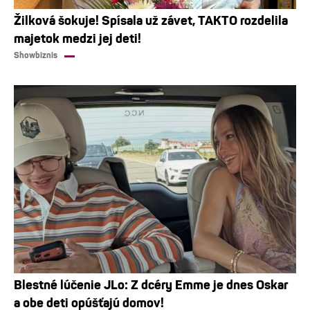
Žilková šokuje! Spísala už závet, TAKTO rozdelila
majetok medzi jej deti!
Showbiznis
Blestné lúčenie JLo: Z dcéry Emme je dnes Oskar
a obe deti opúšťajú domov!