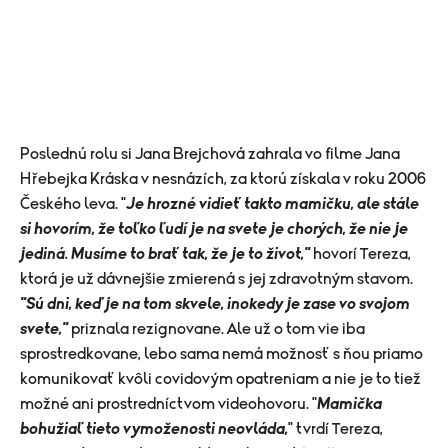
Poslednú rolu si Jana Brejchová zahrala vo filme Jana
Hřebejka Kráska v nesnázích, za ktorú získala v roku 2006
Českého leva. "
Je hrozné vidieť takto mamičku, ale stále
si hovorím, že toľko ľudí je na svete je chorých, že nie je
jediná. Musíme to brať tak, že je to život,"
hovorí Tereza,
ktorá je už dávnejšie zmierená s jej zdravotným stavom.
"Sú dni, keď je na tom skvele, inokedy je zase vo svojom
svete,"
priznala rezignovane. Ale už o tom vie iba
sprostredkovane, lebo sama nemá možnosť s ňou priamo
komunikovať kvôli covidovým opatreniam a nie je to tiež
možné ani prostredníctvom videohovoru. "
Mamička
bohužiaľ tieto vymoženosti neovláda,
" tvrdí Tereza,