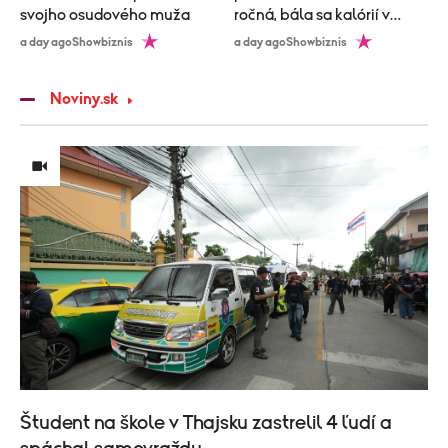
svojho osudového muža
ročná, bála sa kalórií v
zubnej paste!
a day ago
Showbiznis
a day ago
Showbiznis
Noviny.sk
Študent na škole v Thajsku zastrelil 4 ľudí a