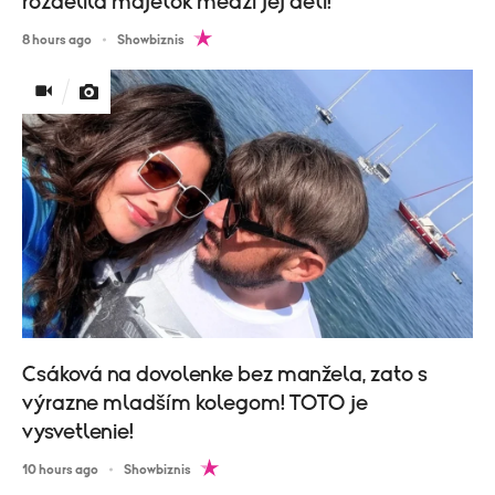
rozdelila majetok medzi jej deti!
8 hours ago
Showbiznis
Csáková na dovolenke bez manžela, zato s
výrazne mladším kolegom! TOTO je
vysvetlenie!
10 hours ago
Showbiznis