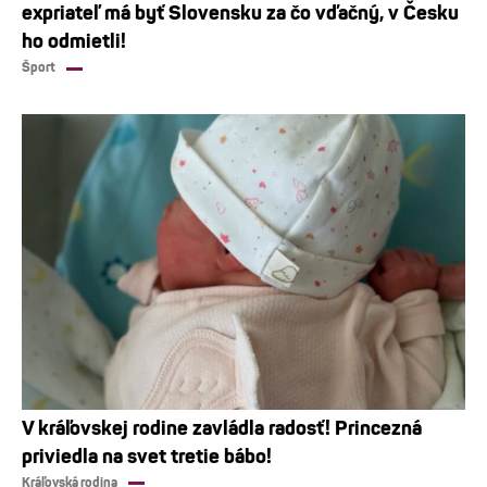
expriateľ má byť Slovensku za čo vďačný, v Česku
ho odmietli!
Šport
V kráľovskej rodine zavládla radosť! Princezná
priviedla na svet tretie bábo!
Kráľovská rodina