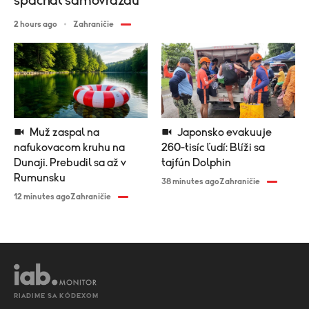
spáchal samovraždu
2 hours ago
Zahraničie
Muž zaspal na
Japonsko evakuuje
nafukovacom kruhu na
260-tisíc ľudí: Blíži sa
Dunaji. Prebudil sa až v
tajfún Dolphin
Rumunsku
38 minutes ago
Zahraničie
12 minutes ago
Zahraničie
RIADIME SA KÓDEXOM