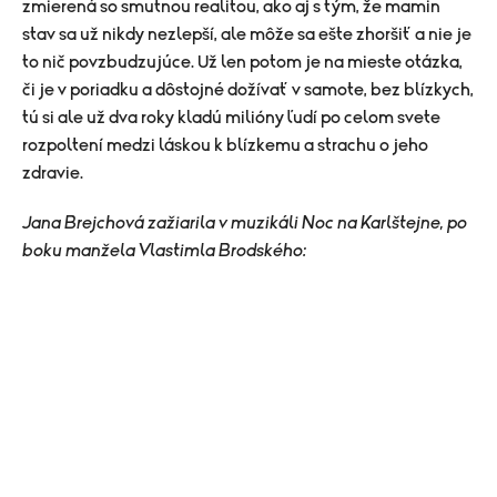
zmierená so smutnou realitou, ako aj s tým, že mamin
stav sa už nikdy nezlepší, ale môže sa ešte zhoršiť a nie je
to nič povzbudzujúce. Už len potom je na mieste otázka,
či je v poriadku a dôstojné dožívať v samote, bez blízkych,
tú si ale už dva roky kladú milióny ľudí po celom svete
rozpoltení medzi láskou k blízkemu a strachu o jeho
zdravie.
Jana Brejchová zažiarila v muzikáli Noc na Karlštejne, po
boku manžela Vlastimla Brodského: