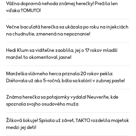
Vážna dopravná nehoda známej herečky! Prežila len
vďaka TOMUTO!
Večne bacuľatá herečka sa ukázala po roku na injekciách
na chudnutie, zmenená na nepoznanie!
Hedi Klum sa viditeľne zaoblila, jej o 17 rokov mladší
manžel to okomentoval jasne!
Manželka slávneho herca priznala 20 rokov pekla:
Diétovala už ako 5-ročná, bála sa kalórií v zubnej paste!
Známa herečka sa potajomky vydala! Neuveríte, kde
spoznala svojho osudového muža
Žilková šokuje! Spísala už závet, TAKTO rozdelila majetok
medzi jej deti!