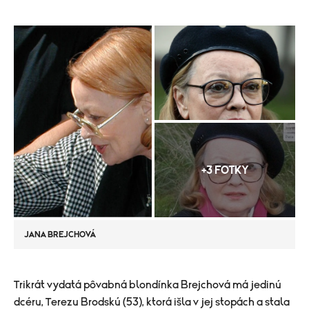
+3 FOTKY
JANA BREJCHOVÁ
​Trikrát vydatá pôvabná blondínka Brejchová má jedinú
dcéru, Terezu Brodskú (53), ktorá išla v jej stopách a stala