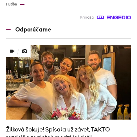
Hudba
Odporúčame
Žilková šokuje! Spísala už závet, TAKTO