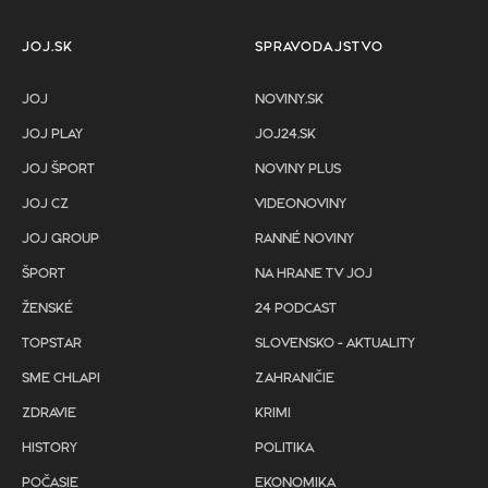
JOJ.SK
SPRAVODAJSTVO
JOJ
NOVINY.SK
JOJ PLAY
JOJ24.SK
JOJ ŠPORT
NOVINY PLUS
JOJ CZ
VIDEONOVINY
JOJ GROUP
RANNÉ NOVINY
ŠPORT
NA HRANE TV JOJ
ŽENSKÉ
24 PODCAST
TOPSTAR
SLOVENSKO - AKTUALITY
SME CHLAPI
ZAHRANIČIE
ZDRAVIE
KRIMI
HISTORY
POLITIKA
POČASIE
EKONOMIKA