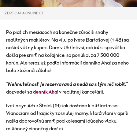
ZDROJ: AHAONLINE.CZ
Po piatich mesiacoch sa konečne zúročili snahy
realitných maklérov. Na vilu po Ivete Bartošovej († 48) sa
našiel vážny kupec. Dom v Uhříněvsi, odkiaľ si speváčka
došla pre smrť na koľajnice, sa ponúkal za 7 300 000
korún. Ale teraz už podľa informácií denníka Aha! za neho
bola zložená záloha!
"Nehnuteľnosť je rezervovaná a nedá sa s tým nič robiť,"
dozvedel sa
denník Aha!
v realitnej kancelárii.
Ivetin syn Artur Štaidl (19) tak dostane k blížiacim sa
Vianociam od tragicky zosnulej mamy, ktorá vlani v apríli
našla dobrovoľnú smrť pod kolesami idúceho vlaku,
miliónový vianočný darček.