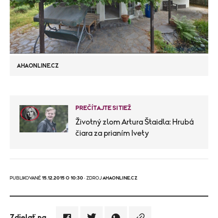
AHAONLINE.CZ
PREČÍTAJTE SI TIEŽ
Životný zlom Artura Štaidla: Hrubá
čiara za prianím Ivety
PUBLIKOVANÉ
15.12.2015 O 10:30
· ZDROJ
AHAONLINE.CZ
Zdielať na