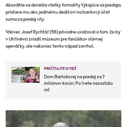
Akonáhle sa doriešia všetky formality týkajúce sa predaja,
pristane mu ako jedinému dedičovi na bankový účet
suma za predaj vily.
Vdovec Josef Rychtář (56) pôvodne uvažoval o tom, že by
v Uhříněvsi zriadil múzeum pre fanúšikov slávnej
speváčky, ale nakoniec tento nápad zavrhol.
PREČÍTAJTE SI TIEŽ
Dom Bartošovej na predaj za 7
miliónov korún: Po Ivete nezostalo
nič