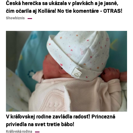
Česká herečka sa ukázala v plavkách a je jasné,
čím očarila aj Kollára! No tie komentáre - OTRAS!
Showbiznis
V kráľovskej rodine zavládla radosť! Princezná
priviedla na svet tretie bábo!
Kráľovská rodina