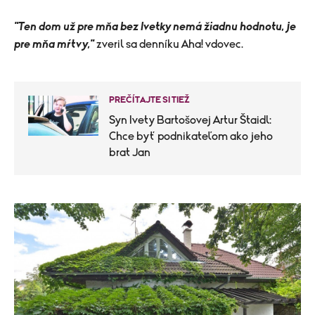
"Ten dom už pre mňa bez Ivetky nemá žiadnu hodnotu, je
pre mňa mŕtvy,"
zveril sa denníku Aha! vdovec.
PREČÍTAJTE SI TIEŽ
Syn Ivety Bartošovej Artur Štaidl:
Chce byť podnikateľom ako jeho
brat Jan