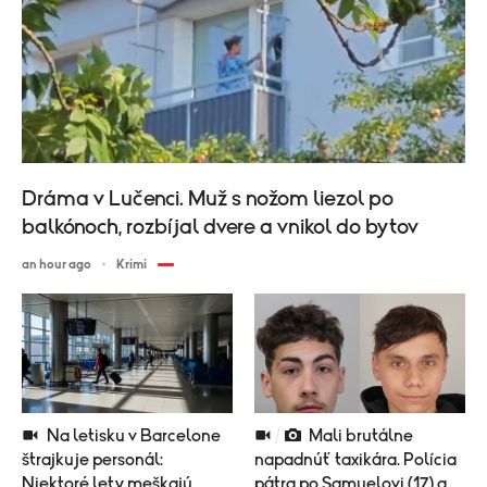
Dráma v Lučenci. Muž s nožom liezol po
balkónoch, rozbíjal dvere a vnikol do bytov
an hour ago
Krimi
Na letisku v Barcelone
Mali brutálne
štrajkuje personál:
napadnúť taxikára. Polícia
Niektoré lety meškajú
pátra po Samuelovi (17) a