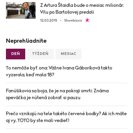
Z Artura Štaidla bude o mesiac milionár:
Vilu po Bartošovej predali
12.03.2015
Showbiznis
Neprehliadnite
DEŇ
TÝŽDEŇ
MESIAC
To nemôže byť ona: Vážne Ivana Gáboríková takto
vyzerala, keď mala 18?
Fanúšikovia sa boja, že je na pokraji smrti: Známa
speváčka je nútená zobrať si pauzu
Prečo vznikajú na tele takéto červené bodky? Ak ich máte
aj vy, TOTO by ste mali vedieť!