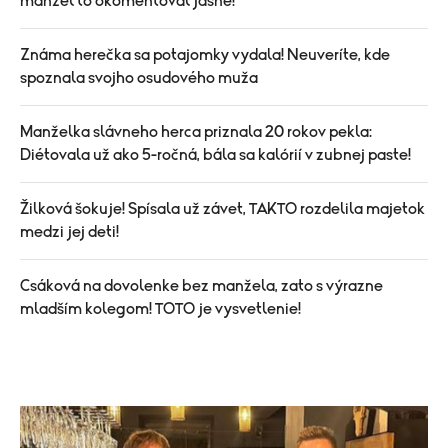
manžel to okomentoval jasne!
Známa herečka sa potajomky vydala! Neuveríte, kde
spoznala svojho osudového muža
Manželka slávneho herca priznala 20 rokov pekla:
Diétovala už ako 5-ročná, bála sa kalórií v zubnej paste!
Žilková šokuje! Spísala už závet, TAKTO rozdelila majetok
medzi jej deti!
Csáková na dovolenke bez manžela, zato s výrazne
mladším kolegom! TOTO je vysvetlenie!