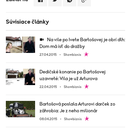
Súvisiace články
Na vile po Ivete Bartošovej je obrí dlh:
Dom má ísť do dražby
27.04.2015
Showbiznis
Dedičské konanie po Bartošovej
uzavreté: Vila je už Arturova
22.04.2015
Showbiznis
Bartošová poslala Arturovi darček zo
záhrobia: Je z neho milionár
08.04.2015
Showbiznis