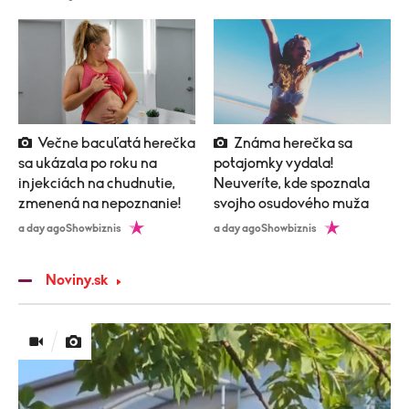
Večne bacuľatá herečka
Známa herečka sa
sa ukázala po roku na
potajomky vydala!
injekciách na chudnutie,
Neuveríte, kde spoznala
zmenená na nepoznanie!
svojho osudového muža
a day ago
Showbiznis
a day ago
Showbiznis
Noviny.sk