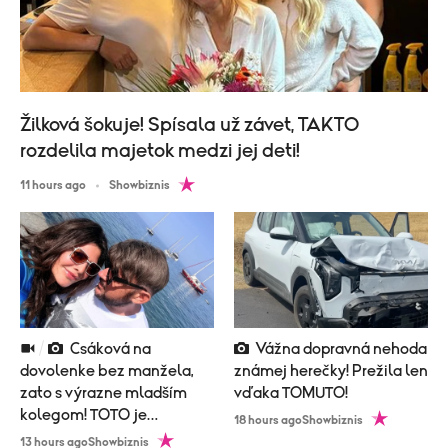
Žilková šokuje! Spísala už závet, TAKTO
rozdelila majetok medzi jej deti!
11 hours ago
Showbiznis
Csáková na
Vážna dopravná nehoda
dovolenke bez manžela,
známej herečky! Prežila len
zato s výrazne mladším
vďaka TOMUTO!
kolegom! TOTO je
18 hours ago
Showbiznis
vysvetlenie!
13 hours ago
Showbiznis