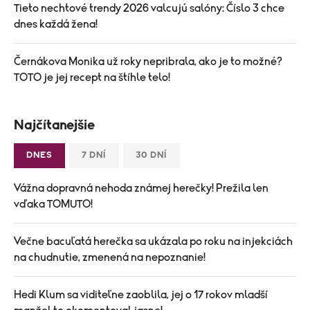
Tieto nechtové trendy 2026 valcujú salóny: Číslo 3 chce
dnes každá žena!
Černákova Monika už roky nepribrala, ako je to možné?
TOTO je jej recept na štíhle telo!
Najčítanejšie
DNES
7 DNÍ
30 DNÍ
Vážna dopravná nehoda známej herečky! Prežila len
vďaka TOMUTO!
Večne bacuľatá herečka sa ukázala po roku na injekciách
na chudnutie, zmenená na nepoznanie!
Hedi Klum sa viditeľne zaoblila, jej o 17 rokov mladší