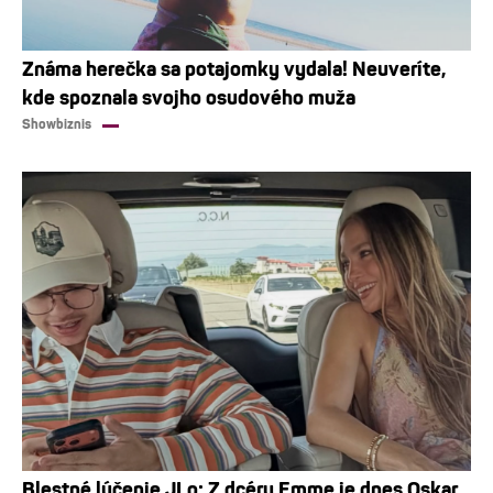
Známa herečka sa potajomky vydala! Neuveríte,
kde spoznala svojho osudového muža
Showbiznis
Blestné lúčenie JLo: Z dcéry Emme je dnes Oskar