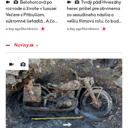
Belohorcová po
Tvrdý pád! Hviezdny
rozvode o živote v luxuse:
herec prišiel pre obvinenia
Večere s Pitbullom,
zo sexuálneho násilia o
súkromné lietadlá... A čo
veľkú filmovú rolu, čo bude
nová láska?
nasledovať?
a day ago
Showbiznis
a day ago
Showbiznis
Noviny.sk