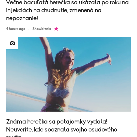
Večne bacuľatá herečka sa ukázala po roku na
injekciách na chudnutie, zmenená na
nepoznanie!
4 hours ago
Showbiznis
Známa herečka sa potajomky vydala!
Neuveríte, kde spoznala svojho osudového