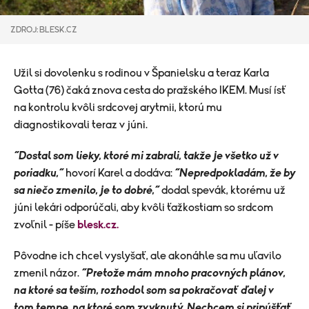
ZDROJ: BLESK.CZ
Užil si dovolenku s rodinou v Španielsku a teraz Karla
Gotta (76) čaká znova cesta do pražského IKEM. Musí ísť
na kontrolu kvôli srdcovej arytmii, ktorú mu
diagnostikovali teraz v júni.
“Dostal som lieky, ktoré mi zabrali, takže je všetko už v
poriadku,“
hovorí Karel a dodáva:
“Nepredpokladám, že by
sa niečo zmenilo, je to dobré,“
dodal spevák, ktorému už
júni lekári odporúčali, aby kvôli ťažkostiam so srdcom
zvoľnil - píše
blesk.cz.
Pôvodne ich chcel vyslyšať, ale akonáhle sa mu uľavilo
zmenil názor.
“Pretože mám mnoho pracovných plánov,
na ktoré sa teším, rozhodol som sa pokračovať ďalej v
tom tempe, na ktoré som zvyknutý. Nechcem si pripúšťať