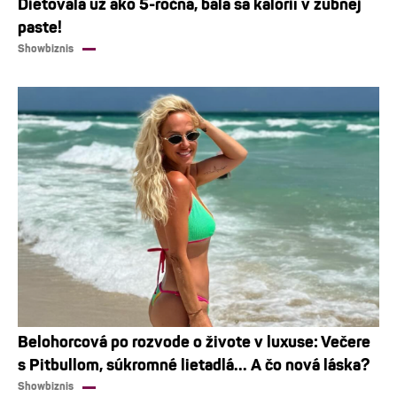
Diétovala už ako 5-ročná, bála sa kalórií v zubnej
paste!
Showbiznis
Belohorcová po rozvode o živote v luxuse: Večere
s Pitbullom, súkromné lietadlá... A čo nová láska?
Showbiznis