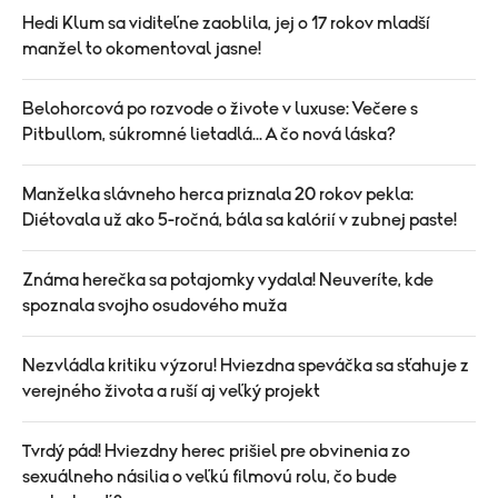
Hedi Klum sa viditeľne zaoblila, jej o 17 rokov mladší
manžel to okomentoval jasne!
Belohorcová po rozvode o živote v luxuse: Večere s
Pitbullom, súkromné lietadlá... A čo nová láska?
Manželka slávneho herca priznala 20 rokov pekla:
Diétovala už ako 5-ročná, bála sa kalórií v zubnej paste!
Známa herečka sa potajomky vydala! Neuveríte, kde
spoznala svojho osudového muža
Nezvládla kritiku výzoru! Hviezdna speváčka sa sťahuje z
verejného života a ruší aj veľký projekt
Tvrdý pád! Hviezdny herec prišiel pre obvinenia zo
sexuálneho násilia o veľkú filmovú rolu, čo bude