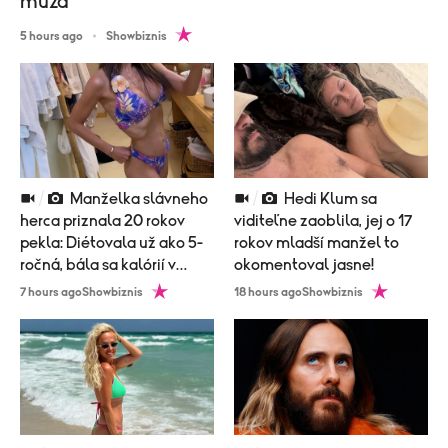
muža
5 hours ago
Showbiznis
Manželka slávneho
Hedi Klum sa
herca priznala 20 rokov
viditeľne zaoblila, jej o 17
pekla: Diétovala už ako 5-
rokov mladší manžel to
ročná, bála sa kalórií v
okomentoval jasne!
zubnej paste!
7 hours ago
Showbiznis
18 hours ago
Showbiznis