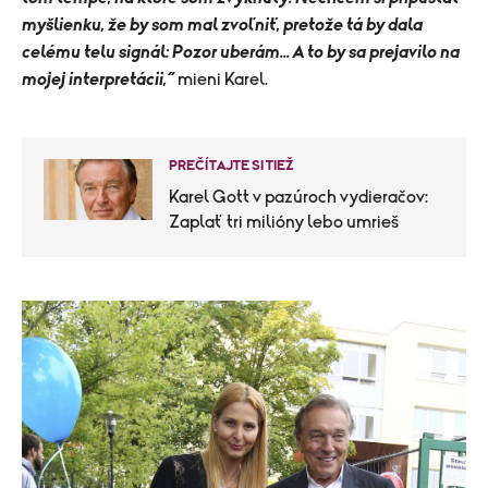
myšlienku, že by som mal zvoľniť, pretože tá by dala
celému telu signál: Pozor uberám... A to by sa prejavilo na
mojej interpretácii,“
mieni Karel.
PREČÍTAJTE SI TIEŽ
Karel Gott v pazúroch vydieračov:
Zaplať tri milióny lebo umrieš