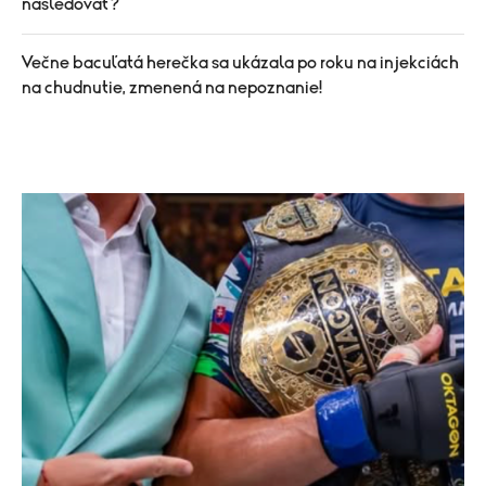
nasledovať?
Večne bacuľatá herečka sa ukázala po roku na injekciách
na chudnutie, zmenená na nepoznanie!