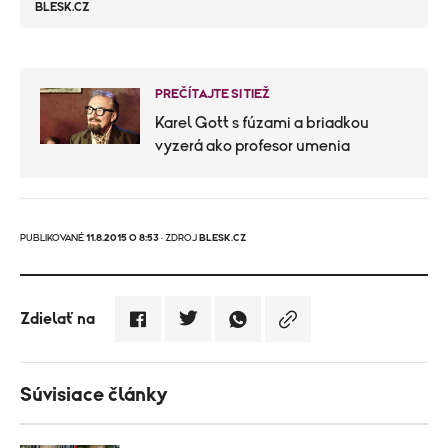
BLESK.CZ
PREČÍTAJTE SI TIEŽ
Karel Gott s fúzami a briadkou
vyzerá ako profesor umenia
PUBLIKOVANÉ
11.8.2015 O 8:53
· ZDROJ
BLESK.CZ
Zdielať na
Súvisiace články