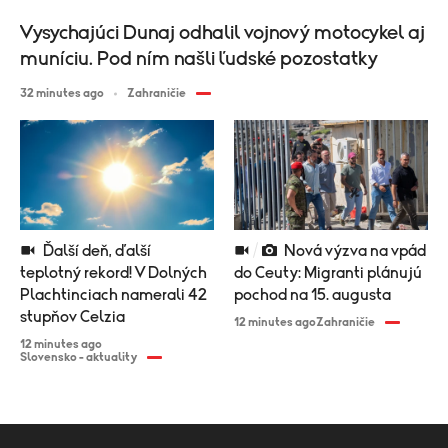
Vysychajúci Dunaj odhalil vojnový motocykel aj
muníciu. Pod ním našli ľudské pozostatky
32 minutes ago
Zahraničie
Ďalší deň, ďalší
Nová výzva na vpád
teplotný rekord! V Dolných
do Ceuty: Migranti plánujú
Plachtinciach namerali 42
pochod na 15. augusta
stupňov Celzia
12 minutes ago
Zahraničie
12 minutes ago
Slovensko - aktuality