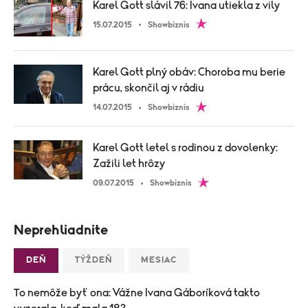
Karel Gott slávil 76: Ivana utiekla z vily
15.07.2015
Showbiznis
Karel Gott plný obáv: Choroba mu berie
prácu, skončil aj v rádiu
14.07.2015
Showbiznis
Karel Gott letel s rodinou z dovolenky:
Zažili let hrôzy
09.07.2015
Showbiznis
Neprehliadnite
DEŇ
TÝŽDEŇ
MESIAC
To nemôže byť ona: Vážne Ivana Gáboríková takto