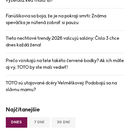
vyzerala, keď mala 18?
Fanúšikovia sa boja, že je na pokraji smrti: Známa
speváčka je nútená zobrať si pauzu
Tieto nechtové trendy 2026 valcujú salóny: Číslo 3 chce
dnes každá žena!
Prečo vznikajú na tele takéto červené bodky? Ak ich máte
aj vy, TOTO by ste mali vedieť!
TOTO sú utajované dcéry Velmělkovej: Podobajú sa na
slávnu mamu?
Najčítanejšie
DNES
7 DNÍ
30 DNÍ