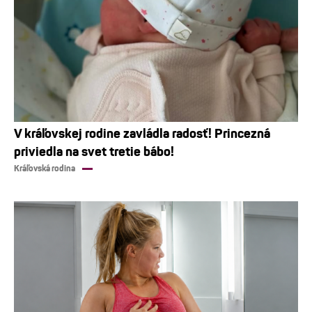
V kráľovskej rodine zavládla radosť! Princezná
priviedla na svet tretie bábo!
Kráľovská rodina