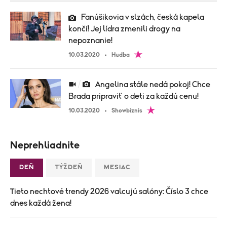
Fanúšikovia v slzách, česká kapela
končí! Jej lídra zmenili drogy na
nepoznanie!
10.03.2020
Hudba
Angelina stále nedá pokoj! Chce
Brada pripraviť o deti za každú cenu!
10.03.2020
Showbiznis
Neprehliadnite
DEŇ
TÝŽDEŇ
MESIAC
Tieto nechtové trendy 2026 valcujú salóny: Číslo 3 chce
dnes každá žena!