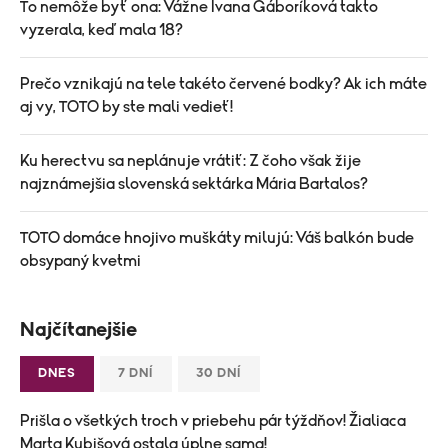
To nemôže byť ona: Vážne Ivana Gáboríková takto
vyzerala, keď mala 18?
Prečo vznikajú na tele takéto červené bodky? Ak ich máte
aj vy, TOTO by ste mali vedieť!
Ku herectvu sa neplánuje vrátiť: Z čoho však žije
najznámejšia slovenská sektárka Mária Bartalos?
TOTO domáce hnojivo muškáty milujú: Váš balkón bude
obsypaný kvetmi
Najčítanejšie
DNES
7 DNÍ
30 DNÍ
Prišla o všetkých troch v priebehu pár týždňov! Žialiaca
Marta Kubišová ostala úplne sama!