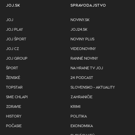
JOJ.SK
SPRAVODAJSTVO
JOJ
NOVINY.SK
JOJ PLAY
JOJ24.SK
JOJ ŠPORT
NOVINY PLUS
JOJ CZ
VIDEONOVINY
JOJ GROUP
RANNÉ NOVINY
ŠPORT
NA HRANE TV JOJ
ŽENSKÉ
24 PODCAST
TOPSTAR
SLOVENSKO - AKTUALITY
SME CHLAPI
ZAHRANIČIE
ZDRAVIE
KRIMI
HISTORY
POLITIKA
POČASIE
EKONOMIKA