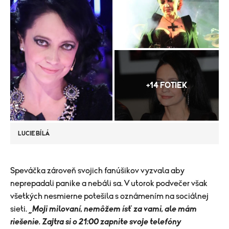
+14 FOTIEK
LUCIE BÍLÁ
Speváčka zároveň svojich fanúšikov vyzvala aby
neprepadali panike a nebáli sa. V utorok podvečer však
všetkých nesmierne potešila s oznámením na sociálnej
sieti.
„Moji milovaní, nemôžem ísť za vami, ale mám
riešenie. Zajtra si o 21:00 zapnite svoje telefóny