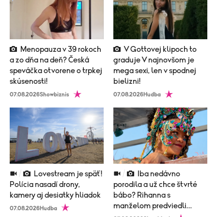
Menopauza v 39 rokoch
V Gottovej klipoch to
a zo dňa na deň? Česká
graduje V najnovšom je
speváčka otvorene o trpkej
mega sexi, len v spodnej
skúsenosti!
bielizni!
07.08.2026
Showbiznis
07.08.2026
Hudba
Lovestream je späť!
Iba nedávno
Polícia nasadí drony,
porodila a už chce štvrté
kamery aj desiatky hliadok
bábo? Rihanna s
manželom predviedli
07.08.2026
Hudba
poriadne nemravný tanec!