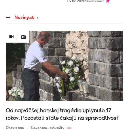
07.08.2026
Showbiznis
Noviny.sk
Od najväčšej banskej tragédie uplynulo 17
rokov. Pozostalí stále čakajú na spravodlivosť
3 hours ago
Slovensko - aktuality