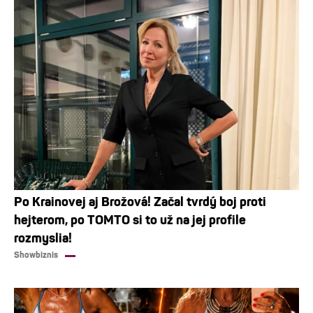
Po Krainovej aj Brožová! Začal tvrdý boj proti
hejterom, po TOMTO si to už na jej profile
rozmyslia!
Showbiznis