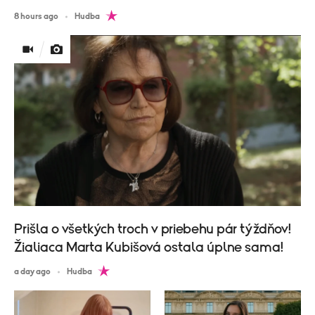
8 hours ago
Hudba
Prišla o všetkých troch v priebehu pár týždňov!
Žialiaca Marta Kubišová ostala úplne sama!
a day ago
Hudba