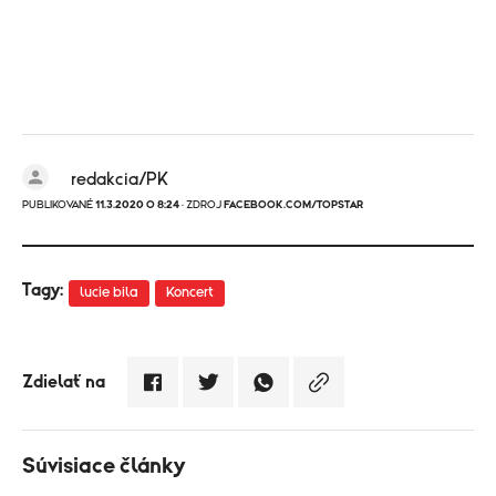
redakcia/PK
PUBLIKOVANÉ
11.3.2020 O 8:24
· ZDROJ
FACEBOOK.COM/TOPSTAR
Tagy:
lucie bila
Koncert
Zdielať na
Súvisiace články