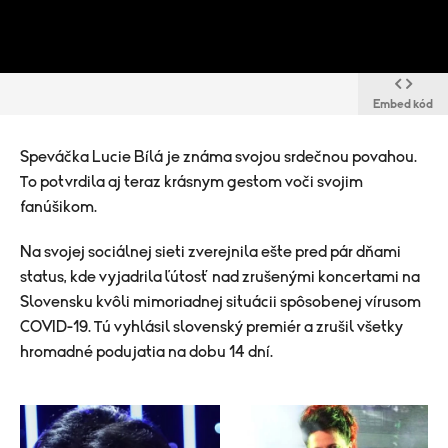
Embed kód
Speváčka Lucie Bílá je známa svojou srdečnou povahou.
To potvrdila aj teraz krásnym gestom voči svojim
fanúšikom.
Na svojej sociálnej sieti zverejnila ešte pred pár dňami
status, kde vyjadrila ľútosť nad zrušenými koncertami na
Slovensku kvôli mimoriadnej situácii spôsobenej vírusom
COVID-19. Tú vyhlásil slovenský premiér a zrušil všetky
hromadné podujatia na dobu 14 dní.