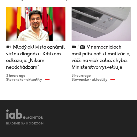
Mladý aktivista oznámil
V nemocniciach
vážnu diagnózu. Kritikom
mali pribúdať klimatizácie,
odkazuje: „Nikam
väčšina však zatiaľ chýba.
neodchádzam“
Ministerstvo vysvetľuje
3 hours ago
3 hours ago
Slovensko - aktuality
Slovensko - aktuality
RIADIME SA KÓDEXOM