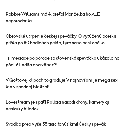
Robbie Williams má 4. dieťa! Manželka ho ALE
neporodorila
Obrovské utrpenie českej speváčky: O vytúženú dcérku
prišla po 60 hodinách pekla, tým sa to neskončilo
Tri mesiace po pôrode sa slovenská speváčka ukázala na
pódiu! Rodila ona vôbec?!
V Gottovej klipoch to graduje V najnovšom je mega sexi,
len v spodnej bielizni!
Lovestream je späť! Polícia nasadí drony, kamery aj
desiatky hliadok
Svadba pred vyše 35 tisíc fanúšikmi! Český spevák