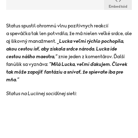
Embed kód
​Status spustil ohromnú vlnu pozitívnych reakcií
a speváčka tak len potvrdila, že má nielen veľké srdce, ale
aj šikovný manažment.
„Lucka veľmi rýchlo pochopila,
akou cestou ísť, aby získala srdce národa. Lucka ide
cestou nášho maestra,“
znie jeden z komentárov. Ďalší
fanúšik sa vyznáva:
“Milá Lucka, veľmi ďakujem. Človek
tak môže zapojiť fantáziu a snívať, že spievate iba pre
mňa.“
Status na Luciinej sociálnej sieti: