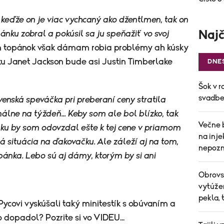
 keďže on je viac vychcaný ako džentlmen, tak on
Najč
ánku zobral a pokúsil sa ju speňažiť vo svoj
m topánok však dámam robia problémy ah kúsky
u Janet Jackson bude asi Justin Timberlake
DNE
Šok v r
svadbe 
enská speváčka pri preberaní ceny stratila
málne na týždeň... Keby som ale bol blízko, tak
Večne 
ku by som odovzdal ešte k tej cene v priamom
na inj
ná situácia na ďakovačku. Ale záleží aj na tom,
nepozn
opánka. Lebo sú aj dámy, ktorým by si ani
Obrovs
vytúže
pekla, 
ycovi vyskúšali taký minitestík s obúvaním a
 dopadol? Pozrite si vo VIDEU...