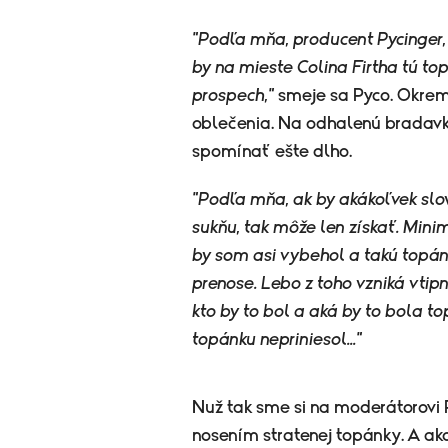
"Podľa mňa, producent Pycinger,
by na mieste Colina Firtha tú top
prospech,"
smeje sa Pyco. Okre
oblečenia. Na odhalenú bradavk
spomínať ešte dlho.
"Podľa mňa, ak by akákoľvek slov
sukňu, tak môže len získať. Mini
by som asi vybehol a takú topán
prenose. Lebo z toho vzniká vtip
kto by to bol a aká by to bola t
topánku nepriniesol..."
Nuž tak sme si na moderátorovi P
nosením stratenej topánky. A ako