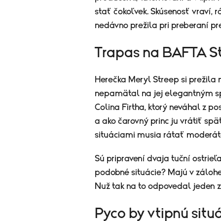
stať čokoľvek. Skúsenosť vraví, rá
nedávno prežila pri preberaní pr
Trapas na BAFTA St
Herečka Meryl Streep si prežila 
nepamätal na jej elegantným s
Colina Firtha, ktorý neváhal z p
a ako čarovný princ ju vrátiť sp
situáciami musia rátať moderátor
Sú pripravení dvaja tuční ostrieľ
podobné situácie? Majú v zálohe
Nuž tak na to odpovedal jeden z n
Pyco by vtipnú situá