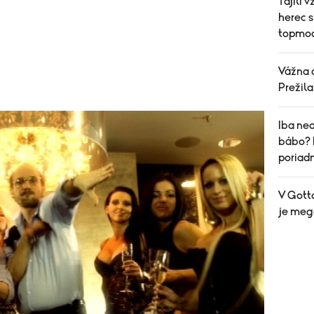
Tajili 
herec s
topmod
Vážna 
Prežil
Iba ned
bábo? 
poriad
V Gott
je mega