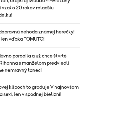
vzťah, utajili aj svadbu?! Hviezdny
i vzal o 20 rokov mladšiu
elku!
dopravná nehoda známej herečky!
a len vďaka TOMUTO!
ávno porodila a už chce štvrté
Rihanna s manželom predviedli
ne nemravný tanec!
ovej klipoch to graduje V najnovšom
 sexi, len v spodnej bielizni!