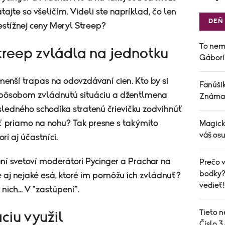
tajte so všeličím. Videli ste napríklad, čo len
DEŇ
estížnej ceny Meryl Streep?
To nem
reep zvládla na jednotku
Gáborí
menší trapas na odovzdávaní cien. Kto by si
Fanúšik
pôsobom zvládnutú situáciu a džentlmena
Známa 
osledného schodíka stratenú črievičku zodvihnúť
äť priamo na nohu? Tak presne s takýmito
Magick
váš osu
i aj účastníci.
aní svetoví moderátori Pycinger a Prachar na
Prečo v
bodky? 
 aj nejaké esá, ktoré im pomôžu ich zvládnuť?
vedieť!
ich... V "zastúpení".
Tieto n
ciu využil
Číslo 3