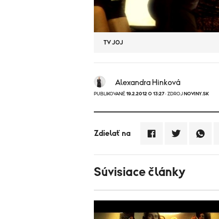
TV JOJ
Alexandra Hinková
PUBLIKOVANÉ
19.2.2012 O 13:27
· ZDROJ
NOVINY.SK
Zdielať na
Súvisiace články