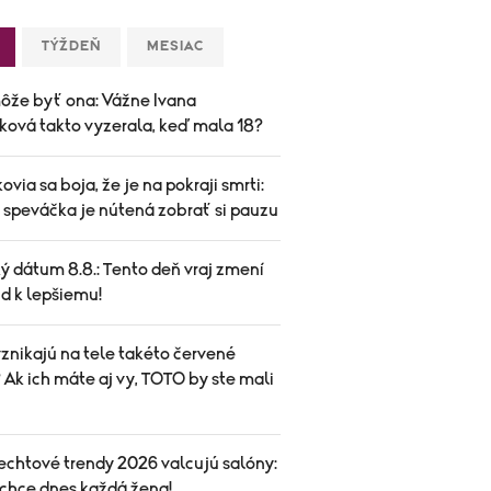
TÝŽDEŇ
MESIAC
ôže byť ona: Vážne Ivana
ková takto vyzerala, keď mala 18?
ovia sa boja, že je na pokraji smrti:
speváčka je nútená zobrať si pauzu
ý dátum 8.8.: Tento deň vraj zmení
d k lepšiemu!
znikajú na tele takéto červené
Ak ich máte aj vy, TOTO by ste mali
echtové trendy 2026 valcujú salóny:
 chce dnes každá žena!