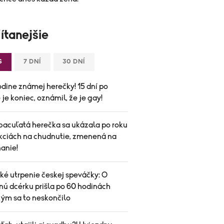
ítanejšie
S
7 DNÍ
30 DNÍ
odine známej herečky! 15 dní po
je koniec, oznámil, že je gay!
bacuľatá herečka sa ukázala po roku
ekciách na chudnutie, zmenená na
anie!
ké utrpenie českej speváčky: O
nú dcérku prišla po 60 hodinách
tým sa to neskončilo