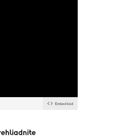
Embed kód
ehliadnite