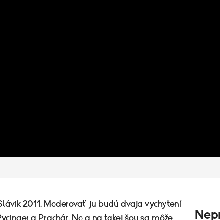
 Slávik 2011. Moderovať ju budú dvaja vychytení
Nepr
 Pycinger a Prachár. No a na takej šou sa môže