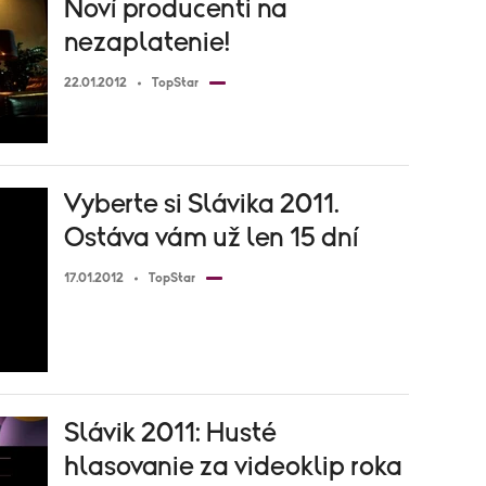
Noví producenti na
nezaplatenie!
22.01.2012
TopStar
Vyberte si Slávika 2011.
Ostáva vám už len 15 dní
17.01.2012
TopStar
Slávik 2011: Husté
hlasovanie za videoklip roka