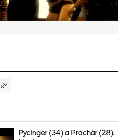
Pycinger (34) a Prachár (28).