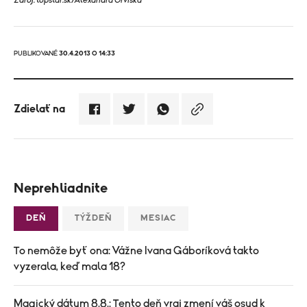
Zdroj: topstar.sk/Alexandra Orviská
PUBLIKOVANÉ
30.4.2013 O 14:33
Zdielať na
Neprehliadnite
DEŇ
TÝŽDEŇ
MESIAC
To nemôže byť ona: Vážne Ivana Gáboríková takto
vyzerala, keď mala 18?
Magický dátum 8.8.: Tento deň vraj zmení váš osud k