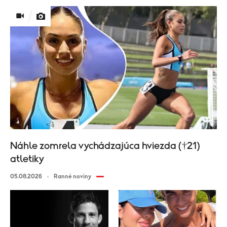
Náhle zomrela vychádzajúca hviezda (†21)
atletiky
05.08.2026
Ranné noviny