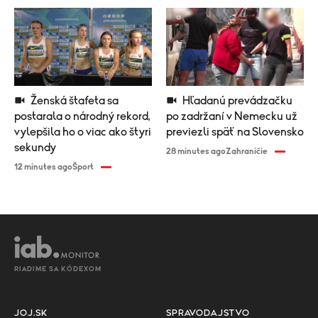
Ženská štafeta sa
Hľadanú prevádzačku
postarala o národný rekord,
po zadržaní v Nemecku už
vylepšila ho o viac ako štyri
previezli späť na Slovensko
sekundy
28 minutes ago
Zahraničie
12 minutes ago
Šport
RIADIME SA KÓDEXOM
JOJ.SK
SPRAVODAJSTVO