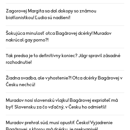
Zagorovej Margita sa dal dokopy so známou
biatlonistkou! Ľudia sú nadšení!
Šokujúca minulosť otca Bagárovej dcérky! Muradov
nakrúcal gay porno?!
Tak predsa je to definitívny koniec? Jágr spravil zásadné
rozhodnutie!
Žiadna svadba, ale vyhostenie?! Otca dcérky Bagárovej v
Česku nechcú!
Muradov nosí slovenskú vlajku! Bagárovej expriateľ má
byť Slovensku za čo vďačný, v Česku ho odmietli!
Muradov prehral súd, musí opustiť Česko! Vyjadrenie
Bagárovej, s ktorou má dcérku, je prekvapivé!