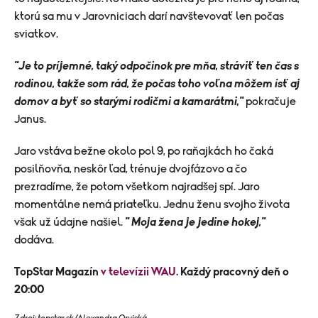
ktorú sa mu v Jarovniciach darí navštevovať len počas
sviatkov.
"Je to príjemné, taký odpočinok pre mňa, stráviť ten čas s
rodinou, takže som rád, že počas toho voľna môžem ísť aj
domov a byť so starými rodičmi a kamarátmi,"
pokračuje
Janus.
Jaro vstáva bežne okolo pol 9, po raňajkách ho čaká
posilňovňa, neskôr ľad, trénuje dvojfázovo a čo
prezradíme, že potom všetkom najradšej spí. Jaro
momentálne nemá priateľku. Jednu ženu svojho života
však už údajne našiel.
" Moja žena je jedine hokej,"
dodáva.
TopStar Magazín
v televízii WAU
. Každý pracovný deň o
20:00