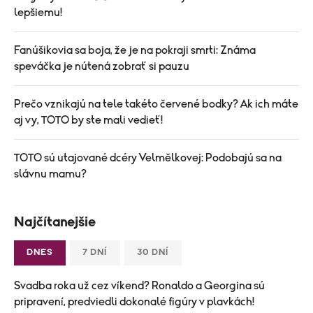
lepšiemu!
Fanúšikovia sa boja, že je na pokraji smrti: Známa
speváčka je nútená zobrať si pauzu
Prečo vznikajú na tele takéto červené bodky? Ak ich máte
aj vy, TOTO by ste mali vedieť!
TOTO sú utajované dcéry Velmělkovej: Podobajú sa na
slávnu mamu?
Najčítanejšie
DNES
7 DNÍ
30 DNÍ
Svadba roka už cez víkend? Ronaldo a Georgina sú
pripravení, predviedli dokonalé figúry v plavkách!