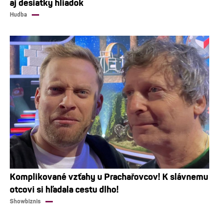
aj desiatky hliadok
Hudba
Komplikované vzťahy u Prachařovcov! K slávnemu
otcovi si hľadala cestu dlho!
Showbiznis