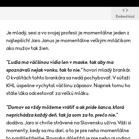
Embed kód
Je mladý, sexi a vo svojej profesii je momentálne jeden z
najlepších! Jaro Janus je momentálne veľkým miláčikom
ako mužov tak žien.
"Ľudia ma väčšinou vidia len v maske, tak aby ma
spoznávali nejak vonku, tak to nie,"
hovorí mladý brankár.
O kvalitách tohto brankára sa nedá pochybovať. V súťaži
KHL úspešne vychytal väčšinu zápasov. Napriek tomu ho
stále láka odcestovať za veľkú mláku.
"Domov sa vždy môžeme vrátiť a ak príde šanca, ktorá
neprichádza každý deň, tak ja som za to, prečo nie,"
dodáva. Jaro si chvíle strávené na Slovensku užíva. Váži si
momenty, kedy sa mu darí, a to je pre neho momentálne
to najdôležitejšie. Rovnako dôležitá je pre neho aj rodina,