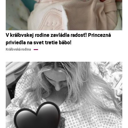
V kráľovskej rodine zavládla radosť! Princezná
priviedla na svet tretie bábo!
Kráľovská rodina