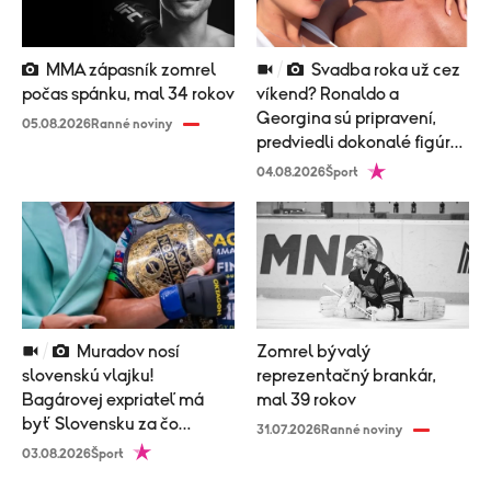
MMA zápasník zomrel
Svadba roka už cez
počas spánku, mal 34 rokov
víkend? Ronaldo a
Georgina sú pripravení,
05.08.2026
Ranné noviny
predviedli dokonalé figúry
v plavkách!
04.08.2026
Šport
Muradov nosí
Zomrel bývalý
slovenskú vlajku!
reprezentačný brankár,
Bagárovej expriateľ má
mal 39 rokov
byť Slovensku za čo
31.07.2026
Ranné noviny
vďačný, v Česku ho
03.08.2026
Šport
odmietli!