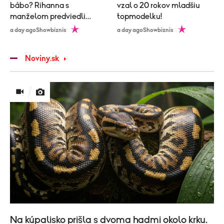
bábo? Rihanna s
vzal o 20 rokov mladšiu
manželom predviedli
topmodelku!
poriadne nemravný tanec!
a day ago
Showbiznis
a day ago
Showbiznis
Noviny.sk
Na kúpalisko prišla s dvoma hadmi okolo krku.