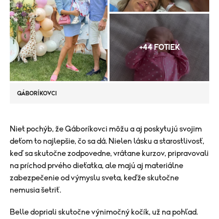
+44 FOTIEK
GÁBORÍKOVCI
​Niet pochýb, že Gáboríkovci môžu a aj poskytujú svojim
deťom to najlepšie, čo sa dá. Nielen lásku a starostlivosť,
keď sa skutočne zodpovedne, vrátane kurzov, pripravovali
na príchod prvého dieťatka, ale majú aj materiálne
zabezpečenie od výmyslu sveta, keďže skutočne
nemusia šetriť.
Belle dopriali skutočne výnimočný kočík, už na pohľad.