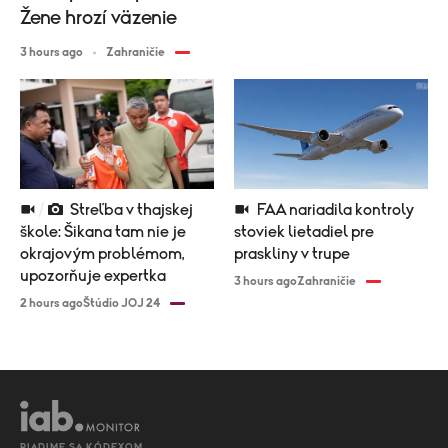
Žene hrozí väzenie
3 hours ago
Zahraničie
Streľba v thajskej
FAA nariadila kontroly
škole: Šikana tam nie je
stoviek lietadiel pre
okrajovým problémom,
praskliny v trupe
upozorňuje expertka
3 hours ago
Zahraničie
2 hours ago
Štúdio JOJ 24
RIADIME SA KÓDEXOM