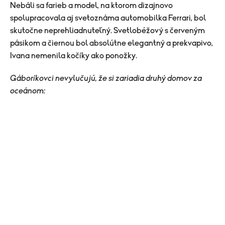
Nebáli sa farieb a model, na ktorom dizajnovo
spolupracovala aj svetoznáma automobilka Ferrari, bol
skutočne neprehliadnuteľný. Svetlobéžový s červeným
pásikom a čiernou bol absolútne elegantný a prekvapivo,
Ivana nemenila kočíky ako ponožky.
Gáboríkovci nevylučujú, že si zariadia druhý domov za
oceánom: