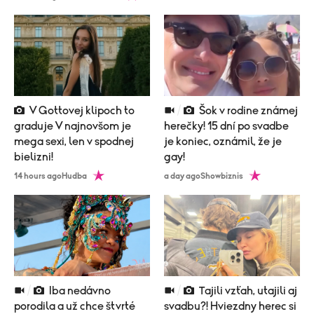
V Gottovej klipoch to
Šok v rodine známej
graduje V najnovšom je
herečky! 15 dní po svadbe
mega sexi, len v spodnej
je koniec, oznámil, že je
bielizni!
gay!
14 hours ago
Hudba
a day ago
Showbiznis
Iba nedávno
Tajili vzťah, utajili aj
porodila a už chce štvrté
svadbu?! Hviezdny herec si