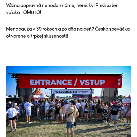
Vážna dopravná nehoda známej herečky! Prežila len
vďaka TOMUTO!
Menopauza v 39 rokoch a zo dňa na deň? Česká speváčka
otvorene o trpkej skúsenosti!