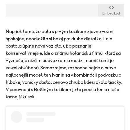
Embed kód
​Napriek tomu, že bola s prvým kočíkom zjavne veľmi
spokojná, neodložila si ho aj pre druhé dieťatko. Leia
dostala úplne nové vozidlo, už o poznanie
konzervatívnejšie. Ide o známu holandskú firmu, ktorá sa
vyznačuje nižším podvozkom a medzi mamičkami je
veľmi obľúbená. Samozrejme, rozhodne nejde o práve
najlacnejší model, ten Ivanin sa v kombinácii podvozku a
hlbokej vaničky dostal cenovo zhruba kdesi okolo tisícky.
V porovnaní s Belliným kočíkom je to predsa len o niečo
lacnejší kúsok.