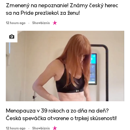
Zmenený na nepoznanie! Známy český herec
sa na Pride prezliekol za ženu!
12 hours ago
Showbiznis
Menopauza v 39 rokoch a zo dňa na deň?
Česká speváčka otvorene o trpkej skúsenosti!
12 hours ago
Showbiznis