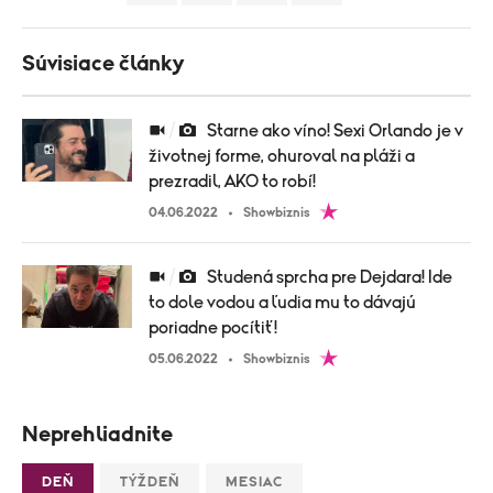
Súvisiace články
Starne ako víno! Sexi Orlando je v
životnej forme, ohuroval na pláži a
prezradil, AKO to robí!
04.06.2022
Showbiznis
Studená sprcha pre Dejdara! Ide
to dole vodou a ľudia mu to dávajú
poriadne pocítiť!
05.06.2022
Showbiznis
Neprehliadnite
DEŇ
TÝŽDEŇ
MESIAC