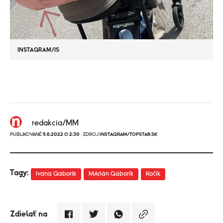
INSTAGRAM/IS
redakcia/MM
PUBLIKOVANÉ
5.6.2022 O 2:30
· ZDROJ
INSTAGRAM/TOPSTAR.SK
Tagy:
Ivana Gaborik
MArián Gáborík
Kočík
Zdielať na