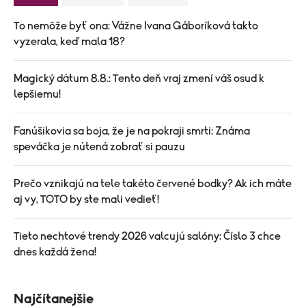
To nemôže byť ona: Vážne Ivana Gáboríková takto
vyzerala, keď mala 18?
Magický dátum 8.8.: Tento deň vraj zmení váš osud k
lepšiemu!
Fanúšikovia sa boja, že je na pokraji smrti: Známa
speváčka je nútená zobrať si pauzu
Prečo vznikajú na tele takéto červené bodky? Ak ich máte
aj vy, TOTO by ste mali vedieť!
Tieto nechtové trendy 2026 valcujú salóny: Číslo 3 chce
dnes každá žena!
Najčítanejšie