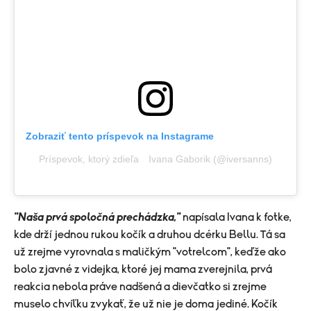
Zobraziť tento príspevok na Instagrame
Príspevok, ktorý zdieľa ⠀Ivana Gaborik (@iversanns)
"Naša prvá spoločná prechádzka,"
napísala Ivana k fotke,
kde drží jednou rukou kočík a druhou dcérku Bellu. Tá sa
už zrejme vyrovnala s maličkým "votrelcom", keďže ako
bolo zjavné z videjka, ktoré jej mama zverejnila, prvá
reakcia nebola práve nadšená a dievčatko si zrejme
muselo chvíľku zvykať, že už nie je doma jediné. Kočík