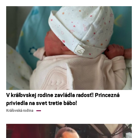
V kráľovskej rodine zavládla radosť! Princezná
priviedla na svet tretie bábo!
Kráľovská rodina