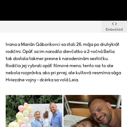
Embed kód
Ivana a Marián Gáboríkovci sa stali 26. mája po druhýkrát
rodičmi. Opäť sa im narodilo dievčatko a 2-ročná Bella
tak dostala takmer presne k narodeninám sestričku.
Rodičia jej vybrali opäť filmové meno, tento raz to ale
nebola rozprávka, ako pri prvej, ale kultová vesmírna sága
Hviezdne vojny - dcérka sa volá Leia.