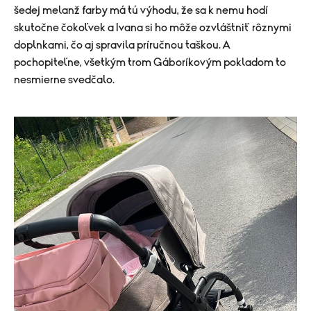
šedej melanž farby má tú výhodu, že sa k nemu hodí
skutočne čokoľvek a Ivana si ho môže ozvláštniť rôznymi
doplnkami, čo aj spravila príručnou taškou. A
pochopiteľne, všetkým trom Gáboríkovým pokladom to
nesmierne svedčalo.