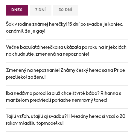
DNES
7 DNÍ
30 DNÍ
Šok v rodine známej herečky! 15 dní po svadbe je koniec,
oznámil, že je gay!
Večne bacuľatá herečka sa ukázala po roku na injekciách
na chudnutie, zmenená na nepoznanie!
Zmenený na nepoznanie! Známy český herec sa na Pride
prezliekol za ženu!
Iba nedávno porodila a už chce štvrté bábo? Rihanna s
manželom predviedli poriadne nemravný tanec!
Tajili vzťah, utajili aj svadbu?! Hviezdny herec si vzal o 20
rokov mladšiu topmodelku!