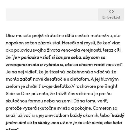
Embed kód
​Diaz musela prejsť skutočne dlhú cesta k materstvu, ale
napokon sa ten zázrak stal. Herečka si myslí, že keď viac
ako polovicu svojho života venovala verejnosti, teraz cíti,
že "
je v poriadku vziať si čas pre seba, aby som sa
zreorganizovala a vybrala si, ako sa chcem vrátiť na svet
".
Je na nej vidieť, že je šťastná, požehnaná a vďačná, že
mohla začať nové desaťročie s dieťaťom. A jej hlavným
cieľom je chrániť svoje dieťatko.V rozhovore pre Bright
Side sa Diaz priznala, že tráviť čas s dcérou je pre ňu
skutočnou formou neba na zemi. Dá sa tomu veriť,
pretože vyzerá skutočne sviežo a pokojne. Cameron sa
snaží užívať si s jej dievčatkom každý okamih, lebo "
každý
jeden deň sú to skoky, ona už nie je to isté dieťa, ako bola