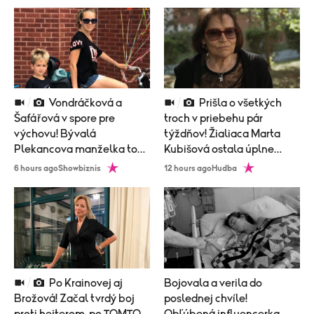
Vondráčková a
Prišla o všetkých
Šafářová v spore pre
troch v priebehu pár
výchovu! Bývalá
týždňov! Žialiaca Marta
Plekancova manželka to
Kubišová ostala úplne
vidí inak, ako jeho súčasná!
sama!
6 hours ago
Showbiznis
12 hours ago
Hudba
Po Krainovej aj
Bojovala a verila do
Brožová! Začal tvrdý boj
poslednej chvíle!