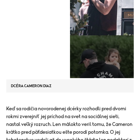
DCÉRA CAMERON DIAZ
Keď sa rodičia novorodenej dcérky rozhodli pred dvomi
rokmi zverejniť jej príchod na svet na sociálnej sieti,
nastal veľký rozruch. Len málokto veril tomu, že Cameron
krátko pred päťdesiatkou ešte porodí potomka. O jej
tehotenstve vedeli až do vysokého štádia len podaktorí z