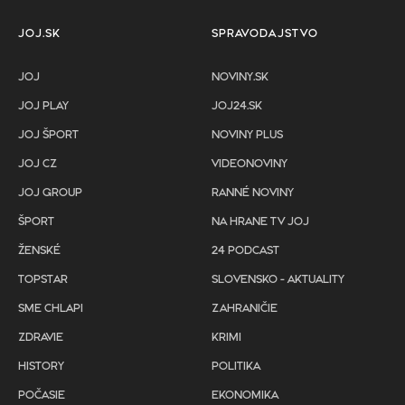
JOJ.SK
SPRAVODAJSTVO
JOJ
NOVINY.SK
JOJ PLAY
JOJ24.SK
JOJ ŠPORT
NOVINY PLUS
JOJ CZ
VIDEONOVINY
JOJ GROUP
RANNÉ NOVINY
ŠPORT
NA HRANE TV JOJ
ŽENSKÉ
24 PODCAST
TOPSTAR
SLOVENSKO - AKTUALITY
SME CHLAPI
ZAHRANIČIE
ZDRAVIE
KRIMI
HISTORY
POLITIKA
POČASIE
EKONOMIKA