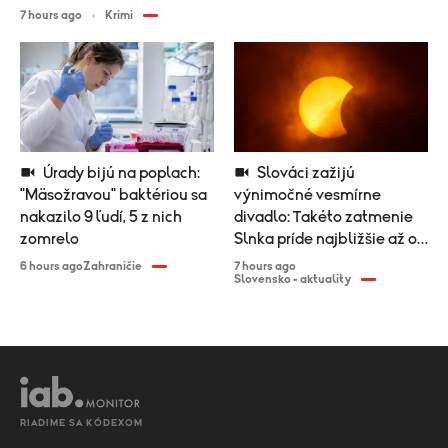
7 hours ago
Krimi
Úrady bijú na poplach:
Slováci zažijú
"Mäsožravou" baktériou sa
výnimočné vesmírne
nakazilo 9 ľudí, 5 z nich
divadlo: Takéto zatmenie
zomrelo
Slnka príde najbližšie až o
desiatky rokov
6 hours ago
Zahraničie
7 hours ago
Slovensko - aktuality
RIADIME SA KÓDEXOM