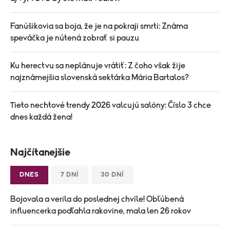
Fanúšikovia sa boja, že je na pokraji smrti: Známa
speváčka je nútená zobrať si pauzu
Ku herectvu sa neplánuje vrátiť: Z čoho však žije
najznámejšia slovenská sektárka Mária Bartalos?
Tieto nechtové trendy 2026 valcujú salóny: Číslo 3 chce
dnes každá žena!
Najčítanejšie
DNES
7 DNÍ
30 DNÍ
Bojovala a verila do poslednej chvíle! Obľúbená
influencerka podľahla rakovine, mala len 26 rokov