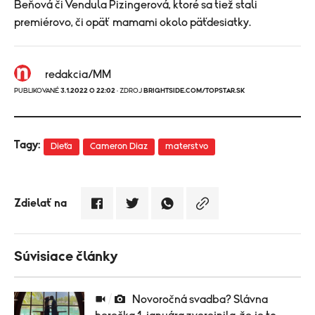
Beňová či Vendula Pizingerová, ktoré sa tiež stali
premiérovo, či opäť mamami okolo päťdesiatky.
redakcia/MM
PUBLIKOVANÉ
3.1.2022 O 22:02
· ZDROJ
BRIGHTSIDE.COM/TOPSTAR.SK
Tagy:
Dieťa
Cameron Diaz
materstvo
Zdielať na
Súvisiace články
Novoročná svadba? Slávna