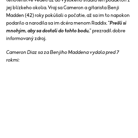
jej blízkeho okolia. Vraj sa Cameron a gitarista Benji
Madden (42) roky pokúšali o počatie, až sa im to napokon
podarilo a narodila sa im dcéra menom Raddix. "
Prešli si
mnohým, aby sa dostali do tohto bodu,
" prezradil dobre
informovaný zdroj.
Cameron Diaz sa za Benjiho Maddena vydala pred 7
rokmi: