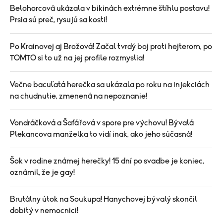
Belohorcová ukázala v bikinách extrémne štíhlu postavu!
Prsia sú preč, rysujú sa kosti!
Po Krainovej aj Brožová! Začal tvrdý boj proti hejterom, po
TOMTO si to už na jej profile rozmyslia!
Večne bacuľatá herečka sa ukázala po roku na injekciách
na chudnutie, zmenená na nepoznanie!
Vondráčková a Šafářová v spore pre výchovu! Bývalá
Plekancova manželka to vidí inak, ako jeho súčasná!
Šok v rodine známej herečky! 15 dní po svadbe je koniec,
oznámil, že je gay!
Brutálny útok na Soukupa! Hanychovej bývalý skončil
dobitý v nemocnici!