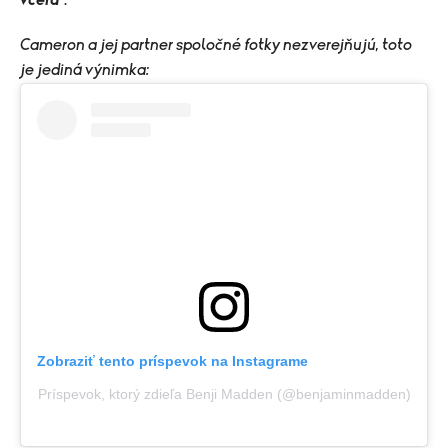
včera
".
Cameron a jej partner spoločné fotky nezverejňujú, toto
je jediná výnimka:
Zobraziť tento príspevok na Instagrame
Príspevok, ktorý zdieľa Benji Madden (@benjaminmadden)