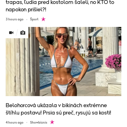
trapas, ľudia pred kostolom šaleli, no KTO to
napokon prišiel?!
3 hours ago
Šport
Belohorcová ukázala v bikinách extrémne
štíhlu postavu! Prsia sú preč, rysujú sa kosti!
4 hours ago
Showbiznis