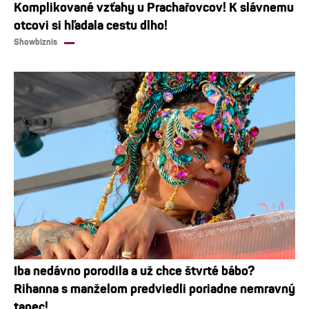
Komplikované vzťahy u Prachařovcov! K slávnemu
otcovi si hľadala cestu dlho!
Showbiznis
Iba nedávno porodila a už chce štvrté bábo?
Rihanna s manželom predviedli poriadne nemravný
tanec!