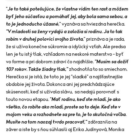
"
Je to také potešujúce, že vlastne vidím ten rast a môžem
byť jeho súčasťou a pomáhať jej, aby bola sama sebou, a
to je jednoducho úžasné,
" vyznáva sa hviezdna herečka.
"V mladosti sa ženy vydajú a založia si rodinu. Ja to tak
robím v druhej polovici svojho života,
" priznáva a je rada,
že si užíva konečne súkromie a idylický vzťah. Ale predsa
len je tu istý tlak, vzhľadom na neskoré materstvo - byť
vo forme a pri dobrom zdraví čo najdhlšie.
"Musím sa dožiť
107 rokov. Takže žiadny tlak,"
zhodnotila to so smiechom.
Herečka si je istá, že toto je jej "sladké" a najšťastnejšie
obdobie jej života. Dokonca ani jej predchádzajúce
skúsenosti, keď si užívala slávu, sa nedajú porovnať s
touto novou etapou. "
Mať rodinu, keď ste mladí, je ako
všetko, čo robíte ako mladí, proste sa to deje. Keď ste v
mojom veku a rozhodnete sa pre to, je to skutočná voľba.
Musíte na tom naozaj tvrdo pracovať,"
zdôraznila na
záver a iste by s ňou súhlasili aj Erika Judínyová, Monika