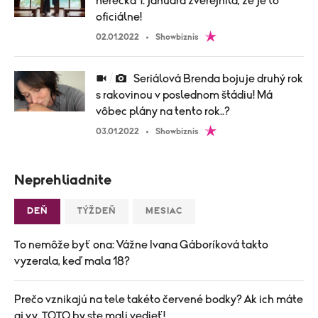
herečka 1. januára zverejnila, že je to
oficiálne!
02.01.2022
Showbiznis
Seriálová Brenda bojuje druhý rok
s rakovinou v poslednom štádiu! Má
vôbec plány na tento rok..?
03.01.2022
Showbiznis
Neprehliadnite
DEŇ
TÝŽDEŇ
MESIAC
To nemôže byť ona: Vážne Ivana Gáboríková takto
vyzerala, keď mala 18?
Prečo vznikajú na tele takéto červené bodky? Ak ich máte
aj vy, TOTO by ste mali vedieť!