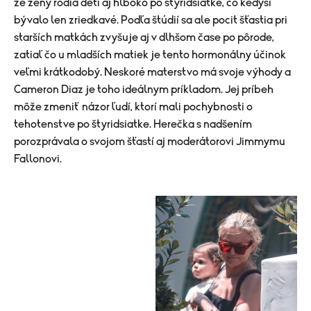
že ženy rodia deti aj hlboko po štyridsiatke, čo kedysi
bývalo len zriedkavé. Podľa štúdií sa ale pocit šťastia pri
starších matkách zvyšuje aj v dlhšom čase po pôrode,
zatiaľ čo u mladších matiek je tento hormonálny účinok
veľmi krátkodobý. Neskoré materstvo má svoje výhody a
Cameron Diaz je toho ideálnym príkladom. Jej príbeh
môže zmeniť názor ľudí, ktorí mali pochybnosti o
tehotenstve po štyridsiatke. Herečka s nadšením
porozprávala o svojom šťastí aj moderátorovi Jimmymu
Fallonovi.