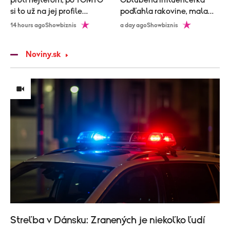
proti hejterom, po TOMTO
Obľúbená influencerka
si to už na jej profile
podľahla rakovine, mala
rozmyslia!
len 26 rokov
14 hours ago
Showbiznis
a day ago
Showbiznis
Noviny.sk
Streľba v Dánsku: Zranených je niekoľko ľudí