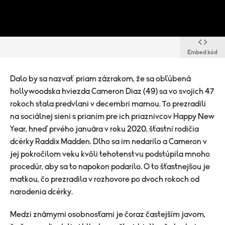
Embed kód
Dalo by sa nazvať priam zázrakom, že sa obľúbená
hollywoodska hviezda Cameron Diaz (49) sa vo svojich 47
rokoch stala predvlani v decembri mamou. To prezradili
na sociálnej sieni s prianím pre ich priaznivcov Happy New
Year, hneď prvého januára v roku 2020, šťastní rodičia
dcérky Raddix Madden. Dlho sa im nedarilo a Cameron v
jej pokročilom veku kvôli tehotenstvu podstúpila mnoho
procedúr, aby sa to napokon podarilo. O to šťastnejšou je
matkou, čo prezradila v rozhovore po dvoch rokoch od
narodenia dcérky.
Medzi známymi osobnosťami je čoraz častejším javom,