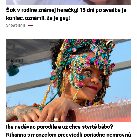
Šok v rodine známej herečky! 15 dní po svadbe je
koniec, oznámil, že je gay!
Showbiznis
Iba nedávno porodila a už chce štvrté bábo?
Rihanna s manželom predviedli poriadne nemravný