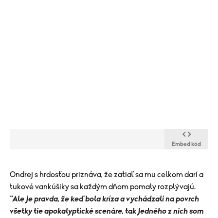
Embed kód
​Ondrej s hrdosťou priznáva, že zatiaľ sa mu celkom darí a
tukové vankúšiky sa každým dňom pomaly rozplývajú.
"
Ale je pravda, že keď bola kríza a vychádzali na povrch
všetky tie apokalyptické scenáre, tak jedného z nich som