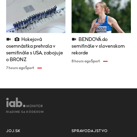
Hokejová
BENDOVÁ do
osemnástka prehrala v
semifinále v slovenskom
semifinále s USA, zabojuje
rekorde
o BRONZ
8 hours ago
Šport
7 hours ago
Šport
RIADIME SA KÓDEXOM
JOJ.SK
SPRAVODAJSTVO