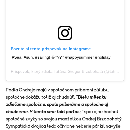
Pozrite si tento príspevok na Instagrame
#Sea, #sun, #sailing! ⛵️???? #happysummer #holiday
Príspevok, ktorý zdieľa
Taťána Gregor Brzobohatá
(@tatianagbrzobohata),
Podľa Ondreja majú v spoločnom priberaní záľubu,
spoločne dokážu totiž aj chudnúť
.
"Bielu milenku
zdieľame spoločne, spolu priberáme a spoločne aj
chudneme. V tomto sme fakt parťáci,"
spokojne hodnotí
spoločné zvyky so svojou manželkou Ondrej Brzobohatý.
Sympatická dvojica teda očividne neberie pár kíl navyše