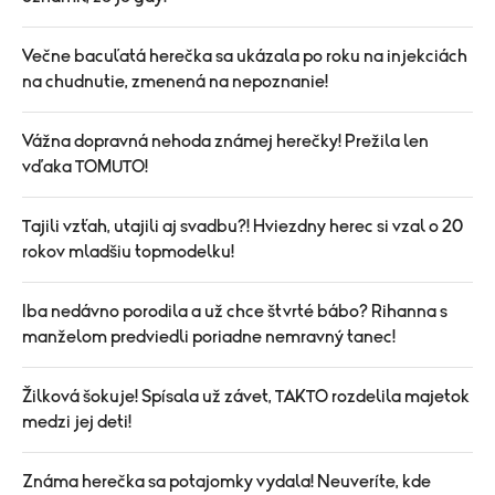
Večne bacuľatá herečka sa ukázala po roku na injekciách
na chudnutie, zmenená na nepoznanie!
Vážna dopravná nehoda známej herečky! Prežila len
vďaka TOMUTO!
Tajili vzťah, utajili aj svadbu?! Hviezdny herec si vzal o 20
rokov mladšiu topmodelku!
Iba nedávno porodila a už chce štvrté bábo? Rihanna s
manželom predviedli poriadne nemravný tanec!
Žilková šokuje! Spísala už závet, TAKTO rozdelila majetok
medzi jej deti!
Známa herečka sa potajomky vydala! Neuveríte, kde