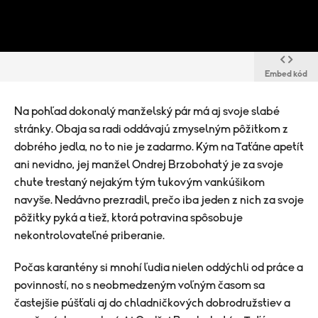
Embed kód
Na pohľad dokonalý manželský pár má aj svoje slabé
stránky. Obaja sa radi oddávajú zmyselným pôžitkom z
dobrého jedla, no to nie je zadarmo. Kým na Taťáne apetít
ani nevidno, jej manžel Ondrej Brzobohatý je za svoje
chute trestaný nejakým tým tukovým vankúšikom
navyše. Nedávno prezradil, prečo iba jeden z nich za svoje
pôžitky pyká a tiež, ktorá potravina spôsobuje
nekontrolovateľné priberanie.
Počas karantény si mnohí ľudia nielen oddýchli od práce a
povinností, no s neobmedzeným voľným časom sa
častejšie púšťali aj do chladničkových dobrodružstiev a