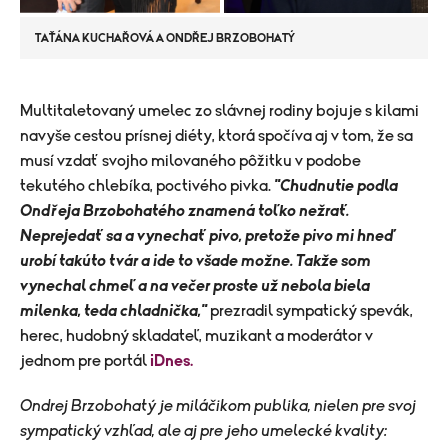
TAŤÁNA KUCHAŘOVÁ A ONDŘEJ BRZOBOHATÝ
Multitaletovaný umelec zo slávnej rodiny bojuje s kilami
navyše cestou prísnej diéty, ktorá spočíva aj v tom, že sa
musí vzdať svojho milovaného pôžitku v podobe
tekutého chlebíka, poctivého pivka.
"Chudnutie podla
Ondřeja Brzobohatého znamená toľko nežrať.
Neprejedať sa a vynechať pivo, pretože pivo mi hneď
urobí takúto tvár a ide to všade možne. Takže som
vynechal chmeľ a na večer proste už nebola biela
milenka, teda chladnička,"
prezradil sympatický spevák,
herec, hudobný skladateľ, muzikant a moderátor v
jednom pre portál
iDnes.
Ondrej Brzobohatý je miláčikom publika, nielen pre svoj
sympatický vzhľad, ale aj pre jeho umelecké kvality: