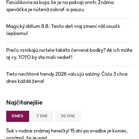
Fanúšikovia sa boja, že je na pokraji smrti: Známa
speváčka je nútená zobrať si pauzu
Magický dátum 8.8.: Tento deň vraj zmení váš osud k
lepšiemu!
Prečo vznikajú na tele takéto červené bodky? Ak ich máte
aj vy, TOTO by ste mali vedieť!
Tieto nechtové trendy 2026 valcujú salóny: Číslo 3 chce
dnes každá žena!
Najčítanejšie
DNES
7 DNÍ
30 DNÍ
Šok v rodine známej herečky! 15 dní po svadbe je koniec,
oznámil, že je gay!