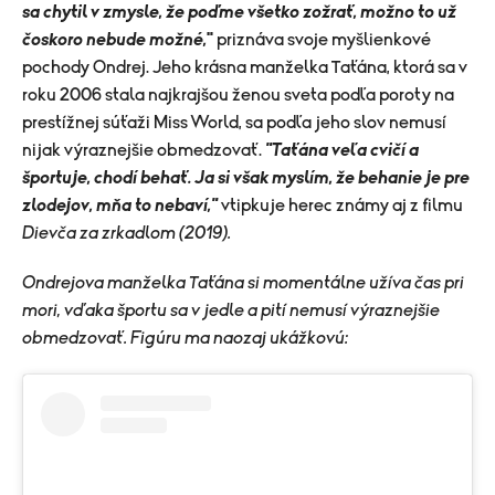
sa chytil v zmysle, že poďme všetko zožrať, možno to už
čoskoro nebude
možné,
"
priznáva svoje myšlienkové
pochody Ondrej. Jeho krásna manželka Taťána, ktorá sa v
roku 2006 stala najkrajšou ženou sveta podľa poroty na
prestížnej súťaži Miss World, sa podľa jeho slov nemusí
nijak výraznejšie obmedzovať.
"Taťána veľa cvičí a
športuje, chodí behať. Ja si však myslím, že behanie je pre
zlodejov, mňa to nebaví,"
vtipkuje herec známy aj z filmu
Dievča za zrkadlom (2019).
Ondrejova manželka Taťána si momentálne užíva čas pri
mori, vďaka športu sa v jedle a pití nemusí výraznejšie
obmedzovať. Figúru ma naozaj ukážkovú: