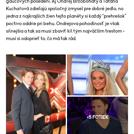
gaučových posedení. Aj Ondřej Brzobohatý a Taťána
Kuchařová zdieľajú spoločný zmysel pre dobré jedlo, no
jedna z najkrajších žien tejto planéty si každý "prehrešok"
poctivo oddrie pri behu. Ondrejova pohodlnosť je však
silnejšia a tak sa musí zbaviť kíl tým najväčším trestom -
musí si odoprieť to, čo má tak rád.
+5 FOTIEK