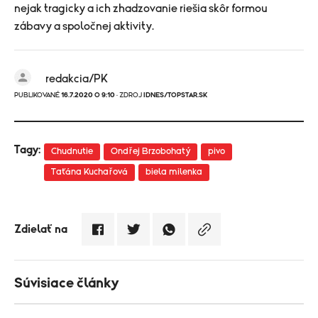
nejak tragicky a ich zhadzovanie riešia skôr formou
zábavy a spoločnej aktivity.
redakcia/PK
PUBLIKOVANÉ
16.7.2020 O 9:10
· ZDROJ
IDNES/TOPSTAR.SK
Tagy:
Chudnutie
Ondřej Brzobohatý
pivo
Taťána Kuchařová
biela milenka
Zdielať na
Súvisiace články