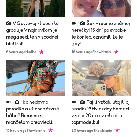
V Gottovej klipoch to
Šok v rodine známej
graduje V najnovšom je
herečky! 15 dní po svadbe
mega sexi, len v spodnej
je koniec, oznámil, že je
bielizni!
gay!
8 hours ago
Hudba
16 hours ago
Showbiznis
Iba nedávno
Tajili vzťah, utajili aj
porodila a už chce štvrté
svadbu?! Hviezdny herec si
bábo? Rihanna s
vzal o 20 rokov mladšiu
manželom predviedli
topmodelku!
poriadne nemravný tanec!
17 hours ago
Showbiznis
20 hours ago
Showbiznis