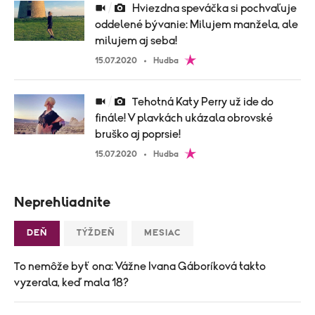
Hviezdna speváčka si pochvaľuje
oddelené bývanie: Milujem manžela, ale
milujem aj seba!
15.07.2020
Hudba
Tehotná Katy Perry už ide do
finále! V plavkách ukázala obrovské
bruško aj poprsie!
15.07.2020
Hudba
Neprehliadnite
DEŇ
TÝŽDEŇ
MESIAC
To nemôže byť ona: Vážne Ivana Gáboríková takto
vyzerala, keď mala 18?