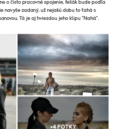
lne o čisto pracovné spojenie, fešák bude podľa
 je navyše zadaný, už nejakú dobu to ťahá s
novou. Tá je aj hviezdou jeho klipu "Nahá".
+4 FOTKY