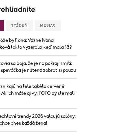
ehliadnite
TÝŽDEŇ
MESIAC
ôže byť ona: Vážne Ivana
ková takto vyzerala, keď mala 18?
ovia sa boja, že je na pokraji smrti:
speváčka je nútená zobrať si pauzu
znikajú na tele takéto červené
Ak ich máte aj vy, TOTO by ste mali
echtové trendy 2026 valcujú salóny:
 chce dnes každá žena!