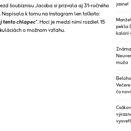
jasne!
zd šoubiznisu Jacoba si prizvala aj 31-ročného
 Napísala k tomu na Instagram len toľkoto:
Manžel
j tento chlapec
". Hoci je medzi nimi rozdiel 15
pekla: 
pekuláciách o možnom vzťahu.
kalórií
Známa 
Neuver
muža
Belohor
Večere 
čo nov
Csákov
výrazn
vysvetl