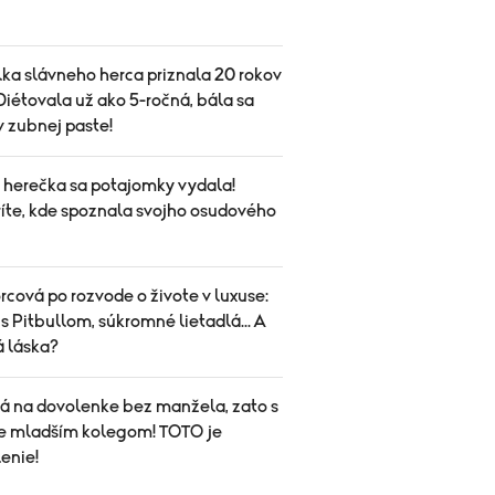
ka slávneho herca priznala 20 rokov
Diétovala už ako 5-ročná, bála sa
 v zubnej paste!
herečka sa potajomky vydala!
íte, kde spoznala svojho osudového
cová po rozvode o živote v luxuse:
s Pitbullom, súkromné lietadlá... A
á láska?
á na dovolenke bez manžela, zato s
e mladším kolegom! TOTO je
enie!