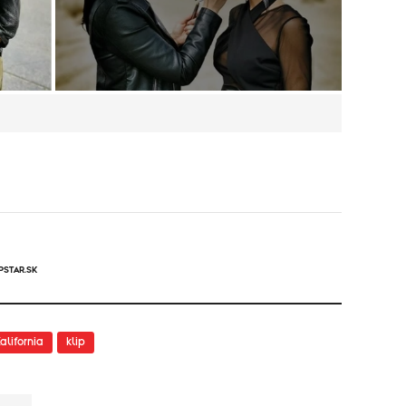
PSTAR.SK
alifornia
klip