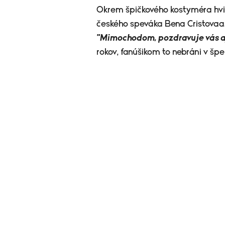
Okrem špičkového kostyméra hvie
českého speváka Bena Cristovaa.
"Mimochodom,
pozdravuje vás a
rokov, fanúšikom to nebráni v š