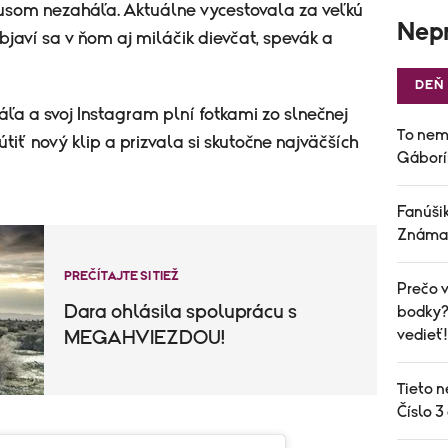
usom nezaháľa. Aktuálne vycestovala za veľkú
Nepr
bjaví sa v ňom aj miláčik dievčat, spevák a
DEŇ
a a svoj Instagram plní fotkami zo slnečnej
To nem
tiť nový klip a prizvala si skutočne najväčších
Gáborí
Fanúšik
Známa 
PREČÍTAJTE SI TIEŽ
Prečo v
Dara ohlásila spoluprácu s
bodky? 
vedieť!
MEGAHVIEZDOU!
Tieto n
Číslo 3