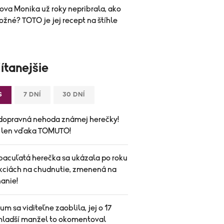
ova Monika už roky nepribrala, ako
ožné? TOTO je jej recept na štíhle
ítanejšie
S
7 DNÍ
30 DNÍ
dopravná nehoda známej herečky!
a len vďaka TOMUTO!
bacuľatá herečka sa ukázala po roku
ekciách na chudnutie, zmenená na
anie!
um sa viditeľne zaoblila, jej o 17
mladší manžel to okomentoval