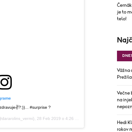
Černák
je to m
telo!
Najč
DNE
Vážna 
Prežil
Večne 
agrame
na inj
nepozn
zdravuje✌?:))... #surprise ?
dararolins_vermi),
28 Feb 2019 o 4:26 PST
Hedi Kl
rokov 