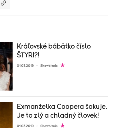
Kráľovské bábätko číslo
ŠTYRI?!
01.03.2019
Showbiznis
Exmanželka Coopera šokuje.
Je to zlý a chladný človek!
01.03.2019
Showbiznis