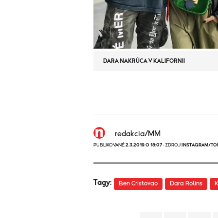
DARA NAKRÚCA V KALIFORNII
redakcia/MM
PUBLIKOVANÉ
2.3.2019 O 18:07
· ZDROJ
INSTAGRAM/TO
Tagy:
Ben Cristovao
Dara Rolins
K