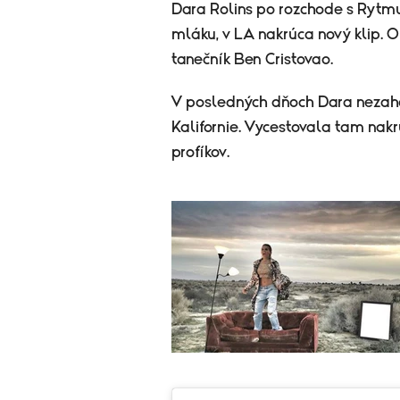
Dara Rolins po rozchode s Rytm
mláku, v LA nakrúca nový klip. O
tanečník Ben Cristovao.
V posledných dňoch Dara nezaháľ
Kalifornie. Vycestovala tam nakrú
profíkov.