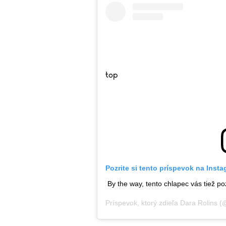
top
Pozrite si tento príspevok na Inst
By the way, tento chlapec vás tiež po
Príspevok, ktorý zdieľa
Dara Rolins
(@