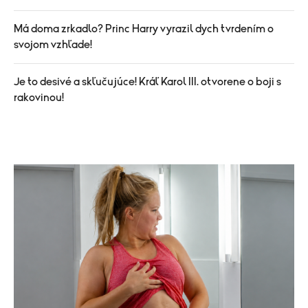
Má doma zrkadlo? Princ Harry vyrazil dych tvrdením o
svojom vzhľade!
Je to desivé a skľučujúce! Kráľ Karol III. otvorene o boji s
rakovinou!