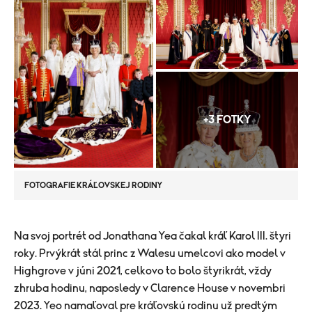
+3 FOTKY
FOTOGRAFIE KRÁĽOVSKEJ RODINY
​Na svoj portrét od Jonathana Yea čakal kráľ Karol III. štyri
roky. Prvýkrát stál princ z Walesu umelcovi ako model v
Highgrove v júni 2021, celkovo to bolo štyrikrát, vždy
zhruba hodinu, naposledy v Clarence House v novembri
2023. Yeo namaľoval pre kráľovskú rodinu už predtým