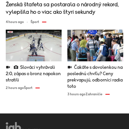
Ženská štafeta sa postarala o národný rekord,
vylepšila ho o viac ako štyri sekundy
4 hours ago
Šport
Slováci vyhrávali
Čakáte s dovolenkou na
2:0, zápas o bronz napokon
poslednú chvíľu? Ceny
stratili
prekvapujú, odborníci radia
toto
2 hours ago
Šport
3 hours ago
Zahraničie