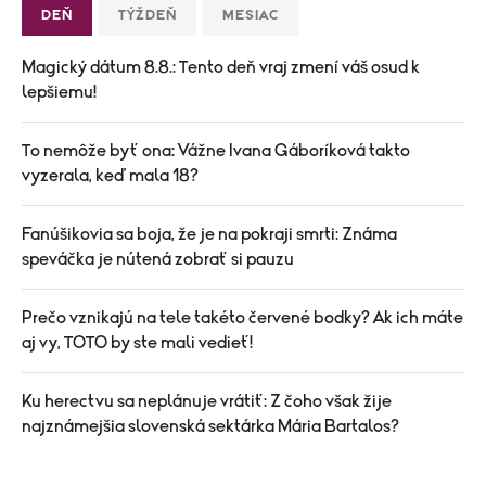
DEŇ
TÝŽDEŇ
MESIAC
Magický dátum 8.8.: Tento deň vraj zmení váš osud k
lepšiemu!
To nemôže byť ona: Vážne Ivana Gáboríková takto
vyzerala, keď mala 18?
Fanúšikovia sa boja, že je na pokraji smrti: Známa
speváčka je nútená zobrať si pauzu
Prečo vznikajú na tele takéto červené bodky? Ak ich máte
aj vy, TOTO by ste mali vedieť!
Ku herectvu sa neplánuje vrátiť: Z čoho však žije
najznámejšia slovenská sektárka Mária Bartalos?