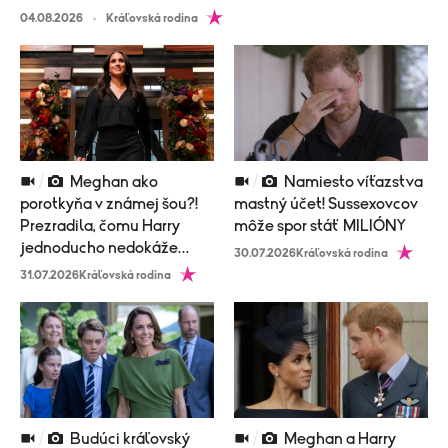
04.08.2026
Kráľovská rodina
Meghan ako
Namiesto víťazstva
porotkyňa v známej šou?!
mastný účet! Sussexovcov
Prezradila, čomu Harry
môže spor stáť MILIÓNY
jednoducho nedokáže
30.07.2026
Kráľovská rodina
odolať
31.07.2026
Kráľovská rodina
Budúci kráľovský
Meghan a Harry