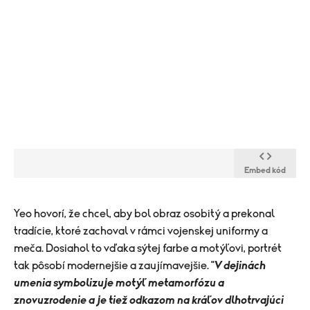
Embed kód
​Yeo hovorí, že chcel, aby bol obraz osobitý a prekonal
tradície, ktoré zachoval v rámci vojenskej uniformy a
meča. Dosiahol to vďaka sýtej farbe a motýľovi, portrét
tak pôsobí modernejšie a zaujímavejšie. "
V dejinách
umenia symbolizuje motýľ metamorfózu a
znovuzrodenie a je tiež odkazom na kráľov dlhotrvajúci