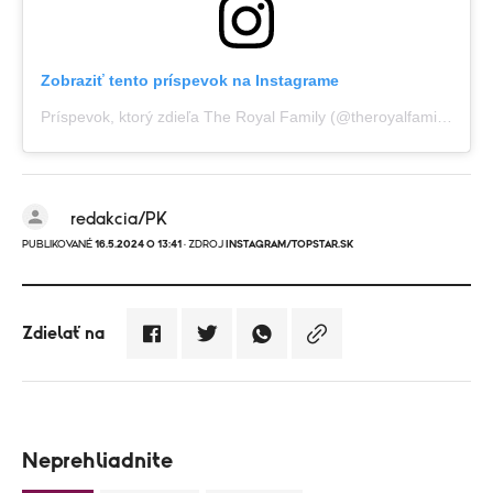
Zobraziť tento príspevok na Instagrame
Príspevok, ktorý zdieľa The Royal Family (@theroyalfamily)
redakcia/PK
PUBLIKOVANÉ
16.5.2024 O 13:41
· ZDROJ
INSTAGRAM/TOPSTAR.SK
Zdielať na
Neprehliadnite