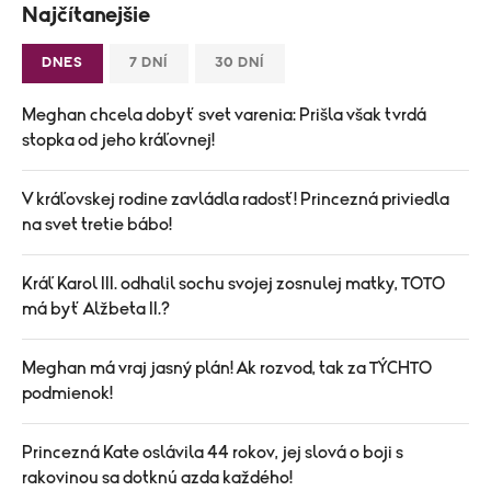
Najčítanejšie
DNES
7 DNÍ
30 DNÍ
Meghan chcela dobyť svet varenia: Prišla však tvrdá
stopka od jeho kráľovnej!
V kráľovskej rodine zavládla radosť! Princezná priviedla
na svet tretie bábo!
Kráľ Karol III. odhalil sochu svojej zosnulej matky, TOTO
má byť Alžbeta II.?
Meghan má vraj jasný plán! Ak rozvod, tak za TÝCHTO
podmienok!
Princezná Kate oslávila 44 rokov, jej slová o boji s
rakovinou sa dotknú azda každého!