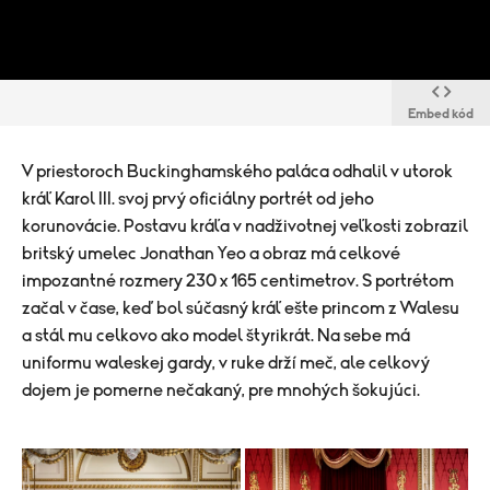
Embed kód
V priestoroch Buckinghamského paláca odhalil v utorok
kráľ Karol III. svoj prvý oficiálny portrét od jeho
korunovácie. Postavu kráľa v nadživotnej veľkosti zobrazil
britský umelec Jonathan Yeo a obraz má celkové
impozantné rozmery 230 x 165 centimetrov. S portrétom
začal v čase, keď bol súčasný kráľ ešte princom z Walesu
a stál mu celkovo ako model štyrikrát. Na sebe má
uniformu waleskej gardy, v ruke drží meč, ale celkový
dojem je pomerne nečakaný, pre mnohých šokujúci.