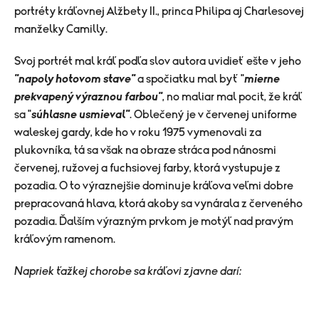
portréty kráľovnej Alžbety II., princa Philipa aj Charlesovej
manželky Camilly.
Svoj portrét mal kráľ podľa slov autora uvidieť ešte v jeho
"napoly hotovom stave"
a spočiatku mal byť "
mierne
prekvapený výraznou farbou"
, no maliar mal pocit, že kráľ
sa "
súhlasne usmieval"
. Oblečený je v červenej uniforme
waleskej gardy, kde ho v roku 1975 vymenovali za
plukovníka, tá sa však na obraze stráca pod nánosmi
červenej, ružovej a fuchsiovej farby, ktorá vystupuje z
pozadia. O to výraznejšie dominuje kráľova veľmi dobre
prepracovaná hlava, ktorá akoby sa vynárala z červeného
pozadia. Ďalším výrazným prvkom je motýľ nad pravým
kráľovým ramenom.
Napriek ťažkej chorobe sa kráľovi zjavne darí: