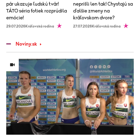
pár ukazuje ľudskú tvár!
neprišli len tak! Chystajú sa
TÁTO séria fotiek rozprúdila
ďalšie zmeny na
emócie!
kráľovskom dvore?
29.07.2026
Kráľovská rodina
27.07.2026
Kráľovská rodina
Noviny.sk