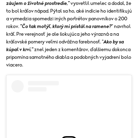
záujem o životné prostredie,"
vysvetlil umelec a dodal, že
to bol kráľov nápad. Pýtal sa ho, aké indície ho identifikujú
a vymedzia spomedzi iných portrétov panovníkov o 200
rokov.
"Čo tak motýľ, ktorý mi pristál na ramene?
" navrhol
kráľ. Pre verejnosť je ale šokujúca jeho výrazná a na
kráľovské pomery veľmi odvážna farebnosť. "
Ako by sa
kúpal v krvi,"
znel jeden z komentárov, ďalšiemu dokonca
pripomína samotného diabla a podobných vyjadrení bolo
viacero.