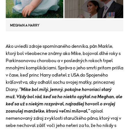
MEGHAN A HARRY
Ako uviedli zdroje spomínaného denníka, pán Markle,
ktorý bol všeobecne známy ako Mike, bojoval dlhé roky s
Parkinsonovou chorobou a v posledných rokoch trpel
mnohými komplikáciami. Správa o jeho smrti pritom prišla
v čase, keď princ Harry odletel z USA do Spojeného
kráľovstva, aby odhalil sochu svojej matky, princeznej
Diany.
"Mike bol milý, jemný, pokojne hovoriaci starý
muž. Vždy bol rád, keď sa ho niekto opýtal na Meghan, ale
keď sa už s niekým rozprával, najradšej hovoril o svojej
zosnulej manželke, ktrorú veľmi miloval,"
opísal
nemenovaný zdroj zvyklosti staručkého pána, ktorý vraj v
sebe nechoval zášť voči jeho neteri za to, že ho nikdy s