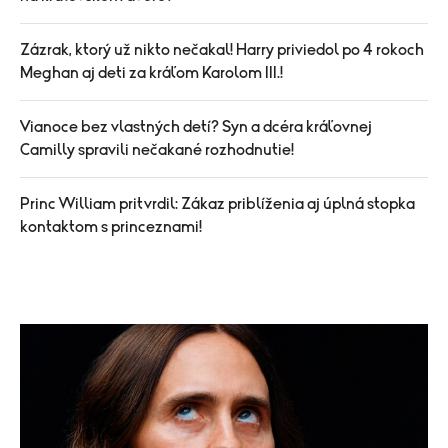
Zázrak, ktorý už nikto nečakal! Harry priviedol po 4 rokoch
Meghan aj deti za kráľom Karolom III.!
Vianoce bez vlastných detí? Syn a dcéra kráľovnej
Camilly spravili nečakané rozhodnutie!
Princ William pritvrdil: Zákaz priblíženia aj úplná stopka
kontaktom s princeznami!