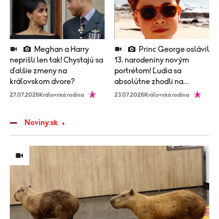
Meghan a Harry
Princ George oslávil
neprišli len tak! Chystajú sa
13. narodeniny novým
ďalšie zmeny na
portrétom! Ľudia sa
kráľovskom dvore?
absolútne zhodli na
TOMTO!
27.07.2026
Kráľovská rodina
23.07.2026
Kráľovská rodina
Noviny.sk