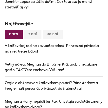
Jennifer Lopez sa lúči s deťmi: Cez leto ste ju mohli
stretnúť aj vy!
Najčítanejšie
DNES
7 DNÍ
30 DNÍ
V kráľovskej rodine zavládla radosť! Princezná priviedla
na svet tretie bábo!
Veľký návrat Meghan do Británie: Kráľ urobil nečakané
gesto, TAKTO sa zachoval William!
Orgie a obžerstvo v kráľovskom paláci? Princ Andrew a
Fergie mali personál privádzať do šialenstva!
Meghan a Harry neprišli len tak! Chystajú sa ďalšie zmeny
na kráľovskom dvore?