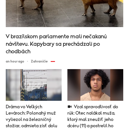
V brazílskom parlamente mali nečakanú
návštevu. Kapybary sa prechádzali po
chodbách
an hour ago
Zahraničie
Dráma vo Veľkých
Vzal spravodlivosť do
Levároch: Polonahý muž
rúk: Otec nalákal muža,
vyliezol na železničný
ktorý mal zneužiť jeho
stožiar, odmieta zísť dolu
dcéru (11) a postrelil ho