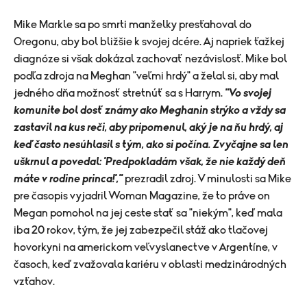
​Mike Markle sa po smrti manželky presťahoval do
Oregonu, aby bol bližšie k svojej dcére. Aj napriek ťažkej
diagnóze si však dokázal zachovať nezávislosť. Mike bol
podľa zdroja na Meghan "veľmi hrdý" a želal si, aby mal
jedného dňa možnosť stretnúť sa s Harrym.
"Vo svojej
komunite bol dosť známy ako Meghanin strýko a vždy sa
zastavil na kus reči, aby pripomenul, aký je na ňu hrdý, aj
keď často nesúhlasil s tým, ako si počína. Zvyčajne sa len
uškrnul a povedal:
'
Predpokladám však, že nie každý deň
máte v rodine princa!
',"
prezradil zdroj. V minulosti sa Mike
pre časopis vyjadril Woman Magazine, že to práve on
Megan pomohol na jej ceste stať sa "niekým", keď mala
iba 20 rokov, tým, že jej zabezpečil stáž ako tlačovej
hovorkyni na americkom veľvyslanectve v Argentíne, v
časoch, keď zvažovala kariéru v oblasti medzinárodných
vzťahov.