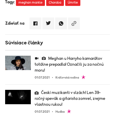
Tagy:
meghan markle
Choroba
Úmrtie
Zdielať na
Súvisiace články
Meghan u Harryho kamarátov
totálne prepadla! Označili ju za nočnú
moru!
01.07.2021
Kráľovská rodina
Českí muzikanti v slzách! Len 39-
ročný spevák a gitarista zomrel, zrejme
vlastnou rukou!
01.07.2021
Hudba