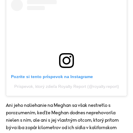
Pozrite si tento príspevok na Instagrame
Príspevok, ktorý zdieľa Royalty Report (@royalty.report)
Ani jeho naliehanie na Meghan sa však nestretlo s
porozumením, keďže Meghan dodnes neprehovorila
nielen s ním, ale ani s jej vlastným otcom, ktorý pritom
býva iba zopár kilometrov od ich sídla v kalifornskom