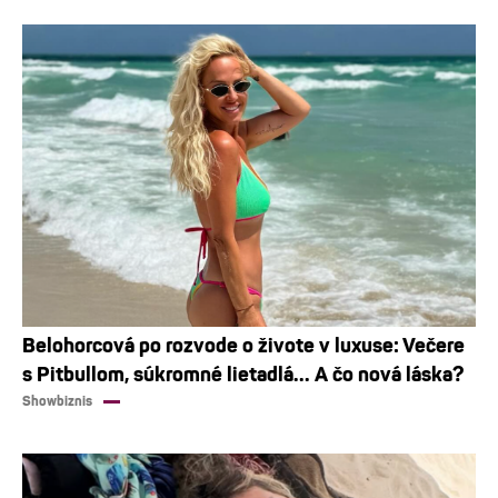
Belohorcová po rozvode o živote v luxuse: Večere
s Pitbullom, súkromné lietadlá... A čo nová láska?
Showbiznis