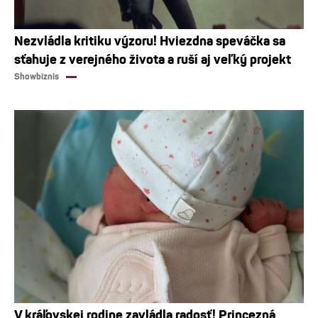
Nezvládla kritiku výzoru! Hviezdna speváčka sa
sťahuje z verejného života a ruší aj veľký projekt
Showbiznis
V kráľovskej rodine zavládla radosť! Princezná