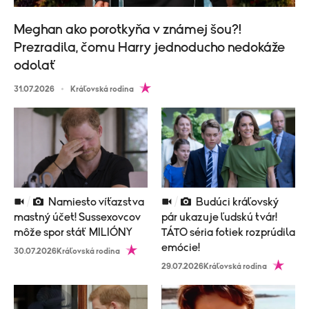
Meghan ako porotkyňa v známej šou?!
Prezradila, čomu Harry jednoducho nedokáže
odolať
31.07.2026
Kráľovská rodina
Namiesto víťazstva
Budúci kráľovský
mastný účet! Sussexovcov
pár ukazuje ľudskú tvár!
môže spor stáť MILIÓNY
TÁTO séria fotiek rozprúdila
emócie!
30.07.2026
Kráľovská rodina
29.07.2026
Kráľovská rodina