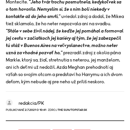
Montecite.
"Jeho tvár trochu posmutnela, kedykoľvek sa
o tom hovorilo. Nemyslím si, že s ním boli niekedy v
kontakte až do jeho smrti,"
uviedol zdroj a dodal, že Mikea
tiež sklamalo, že ho neter nepozvala ani na svadbu.
"Stále v sebe živil nádej, že keďže jej pomáhal a formoval
jej cestu v začiatkoch jej kariéry aj tým, že jej zabezpečil
tú stáž v Buenos Aires na veľvyslanectve, možno neter
uzná za vhodné pozvať ho,"
prezradil zdroj z okolia pána
Markle, ktorý sa, žiaľ, stretnutia s neterou, jej manželom,
ani ich deťmi už nedožil. Azda Meghan prehodnotí aj
vzťah so svojím otcom a predstaví ho Harrymu a ich dvom
deťom, kým nebude aj pre neho už príliš neskoro.
redakcia/PK
PUBLIKOVANÉ
2.7.2021 O 10:41
· ZDROJ
THE SUN/TOPSTAR.SK