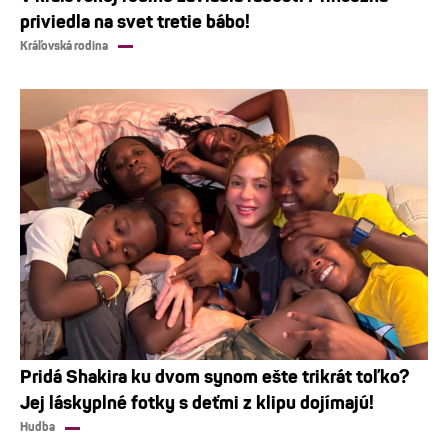
priviedla na svet tretie bábo!
Kráľovská rodina
Pridá Shakira ku dvom synom ešte trikrát toľko?
Jej láskyplné fotky s deťmi z klipu dojímajú!
Hudba