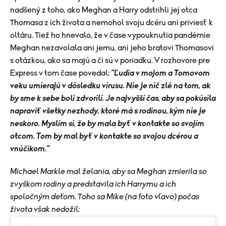
nadšený z toho, ako Meghan a Harry odstrihli jej otca
Thomasa z ich života a nemohol svoju dcéru ani priviesť k
oltáru.
Tiež ho hnevalo, že v čase vypouknutia pandémie
Meghan nezavolala ani jemu, ani jeho bratovi Thomasovi
s otázkou, ako sa majú a či sú v poriadku. V rozhovore pre
Express v tom čase povedal:
"Ľudia v mojom a Tomovom
veku umierajú v dôsledku vírusu. Nie je nič zlé na tom, ak
by sme k sebe boli zdvorilí. Je najvyšší čas, aby sa pokúsila
napraviť všetky nezhody, ktoré má s rodinou, kým nie je
neskoro. Myslím si, že by mala byť v kontakte so svojím
otcom. Tom by mal byť v kontakte so svojou dcérou a
vnúčikom."
Michael Markle mal želania, aby sa Meghan zmierila so
zvyškom rodiny a predstavila ich Harrymu a ich
spoločným deťom. Toho sa Mike (na foto vľavo) počas
života však nedožil: