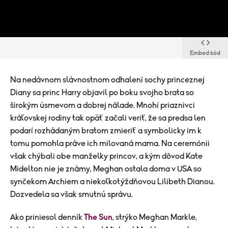
Embed kód
Na nedávnom slávnostnom odhalení sochy princeznej
Diany sa princ Harry objavil po boku svojho brata so
širokým úsmevom a dobrej nálade. Mnohí priaznivci
kráľovskej rodiny tak opäť začali veriť, že sa predsa len
podarí rozhádaným bratom zmieriť a symbolicky im k
tomu pomohla práve ich milovaná mama. Na ceremónii
však chýbali obe manželky princov, a kým dôvod Kate
Midelton nie je známy, Meghan ostala doma v USA so
synčekom Archiem a niekoľkotýždňovou Lilibeth Dianou.
Dozvedela sa však smutnú správu.
Ako priniesol denník
The Sun
, strýko Meghan Markle,