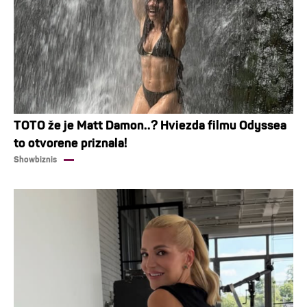
TOTO že je Matt Damon..? Hviezda filmu Odyssea
to otvorene priznala!
Showbiznis