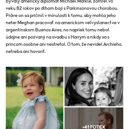
bývalý americký diplomat Michael Markle, zomrel vo
veku 82 rokov po dlhom boji s Parkinsonovou chorobou.
Práve on sa pričinil v minulosti k tomu, aby mohla jeho
neter Meghan pracovať na americkom veľvyslanectve v
argentínskom Buenos Aires, no napriek tomu nebol
údajne ani pozvaný na svadbu s Harrym a nikdy sa s
princom osobne ani nestretol. O tom, že nevidel Archieho,
netreba ani hovoriť.
+41 FOTIEK