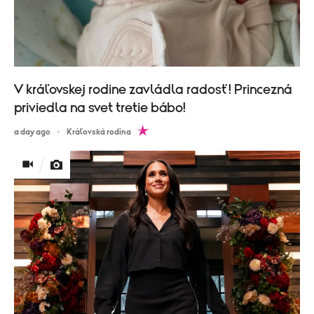
V kráľovskej rodine zavládla radosť! Princezná
priviedla na svet tretie bábo!
a day ago
Kráľovská rodina