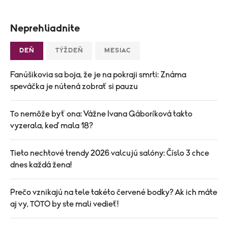
Neprehliadnite
DEŇ
TÝŽDEŇ
MESIAC
Fanúšikovia sa boja, že je na pokraji smrti: Známa
speváčka je nútená zobrať si pauzu
To nemôže byť ona: Vážne Ivana Gáboríková takto
vyzerala, keď mala 18?
Tieto nechtové trendy 2026 valcujú salóny: Číslo 3 chce
dnes každá žena!
Prečo vznikajú na tele takéto červené bodky? Ak ich máte
aj vy, TOTO by ste mali vedieť!