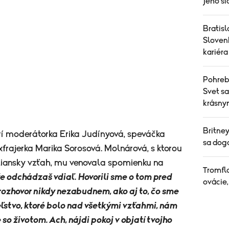
jeho ši
Bratisl
Sloven
kariéra
Pohreb,
Svet s
krásn
Britne
rí moderátorka Erika Judínyová, speváčka
sa dog
frajerka Marika Sorosová. Molnárová, s ktorou
liansky vzťah, mu venovala spomienku na
Tromfl
 že odchádzaš vdiaľ. Hovorili sme o tom pred
ovácie,
ozhovor nikdy nezabudnem, ako aj to, čo sme
eľstvo, ktoré bolo nad všetkými vzťahmi, nám
o životom. Ach, nájdi pokoj v objatí tvojho