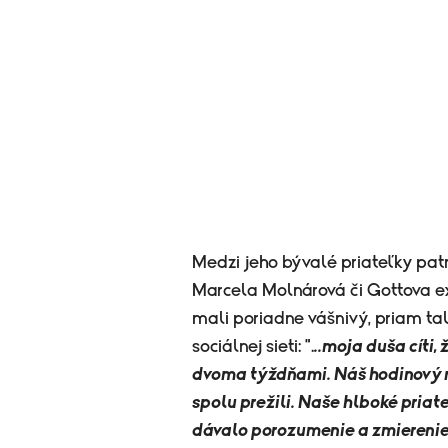
Medzi jeho bývalé priateľky pat
Marcela Molnárová či Gottova ex
mali poriadne vášnivý, priam ta
sociálnej sieti: ".
..moja duša cíti,
dvoma týždňami. Náš hodinový r
spolu prežili. Naše hlboké priat
dávalo porozumenie a zmierenie s