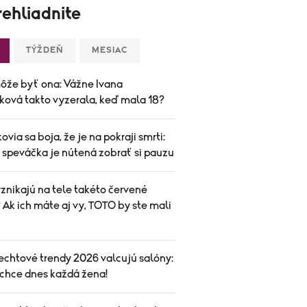
ehliadnite
TÝŽDEŇ
MESIAC
ôže byť ona: Vážne Ivana
ková takto vyzerala, keď mala 18?
ovia sa boja, že je na pokraji smrti:
speváčka je nútená zobrať si pauzu
znikajú na tele takéto červené
Ak ich máte aj vy, TOTO by ste mali
echtové trendy 2026 valcujú salóny:
 chce dnes každá žena!