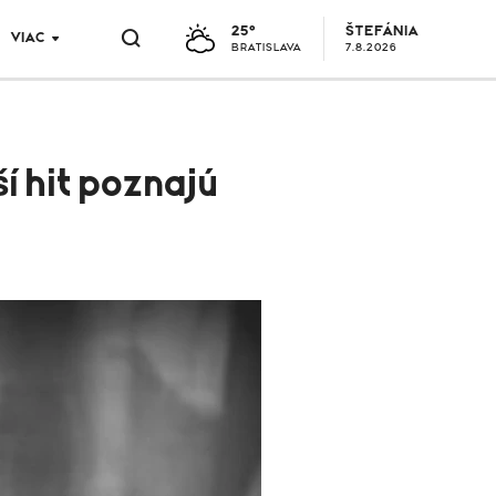
25°
ŠTEFÁNIA
VIAC
BRATISLAVA
7.8.2026
í hit poznajú