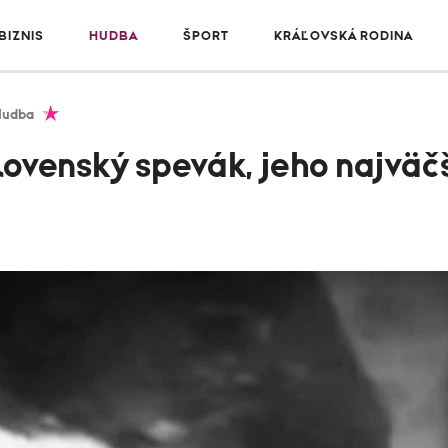
IZNIS
HUDBA
ŠPORT
KRÁĽOVSKÁ RODINA
Hudba
ovenský spevák, jeho najväčš