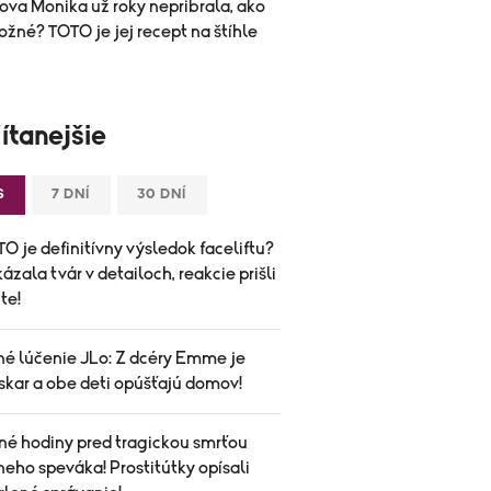
ova Monika už roky nepribrala, ako
ožné? TOTO je jej recept na štíhle
ítanejšie
S
7 DNÍ
30 DNÍ
O je definitívny výsledok faceliftu?
ázala tvár v detailoch, reakcie prišli
te!
né lúčenie JLo: Z dcéry Emme je
skar a obe deti opúšťajú domov!
né hodiny pred tragickou smrťou
eho speváka! Prostitútky opísali