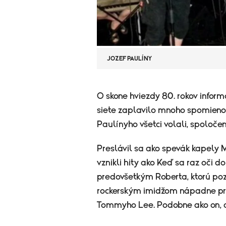
JOZEF PAULÍNY
​O skone hviezdy 80. rokov infor
siete zaplavilo mnoho spomienok
Paulínyho všetci volali, spoloče
Preslávil sa ako spevák kapely
vznikli hity ako
Keď sa raz oči doh
predovšetkým Roberta, ktorú poz
rockerským imidžom nápadne pri
Tommyho Lee. Podobne ako on, aj