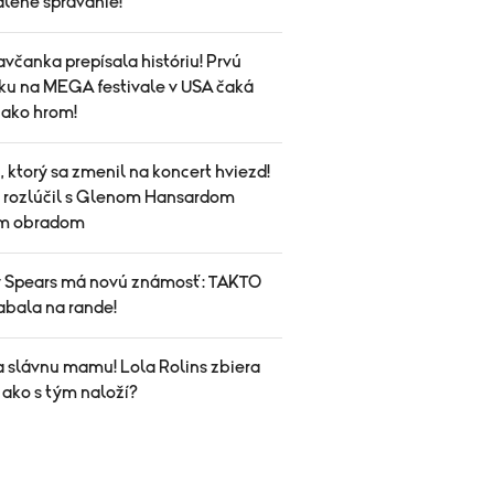
alené správanie!
avčanka prepísala históriu! Prvú
ku na MEGA festivale v USA čaká
 ako hrom!
 ktorý sa zmenil na koncert hviezd!
a rozlúčil s Glenom Hansardom
ym obradom
y Spears má novú známosť: TAKTO
abala na rande!
a slávnu mamu! Lola Rolins zbiera
 ako s tým naloží?