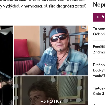
Nepr
 vydýchol v nemocnici, bližšia diagnóza zatiaľ
DEŇ
To nem
Gáborí
Fanúšik
Známa 
Prečo v
bodky? 
vedieť!
Tieto n
Číslo 3
+3 FOTKY