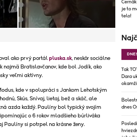
Černák
je to m
telo!
Najč
DNE
moval ako prvý portál
pluska.sk
, neskôr sociálne
 najmä Bratislavčanov, kde bol Jodík, ako
Tak TOT
nsky veľmi aktívny.
Dara uk
okamži
 Modus, kde v spolupráci s Jankom Lehotským
odnú, Skús, Snívaj, lietaj, bež a skáč, ale
Bolest
dnes O
ná azda každý. Paulíny bol typický svojím
pomínajúc o 6 rokov mladšieho búrliváka
Posled
 Paulíny si potrpel na krásne ženy.
hviezdn