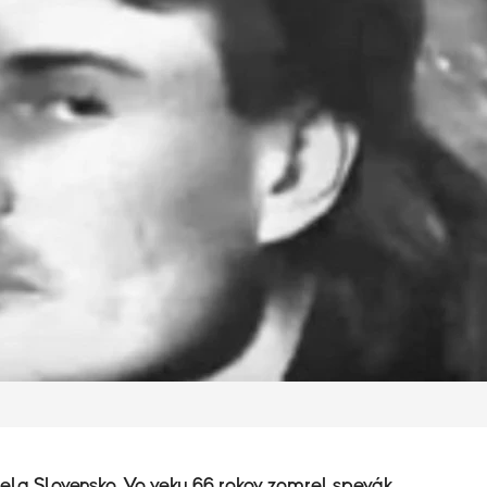
la Slovensko. Vo veku 66 rokov zomrel spevák