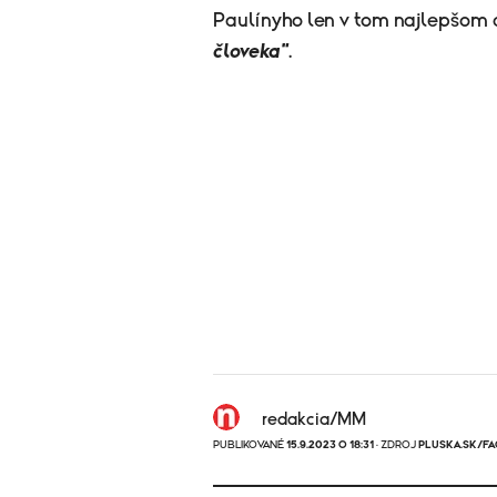
Paulínyho len v tom najlepšom
človeka"
.
redakcia/MM
PUBLIKOVANÉ
15.9.2023 O 18:31
· ZDROJ
PLUSKA.SK/F