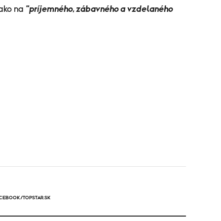
 ako na
"príjemného, zábavného a vzdelaného
ACEBOOK/TOPSTAR.SK