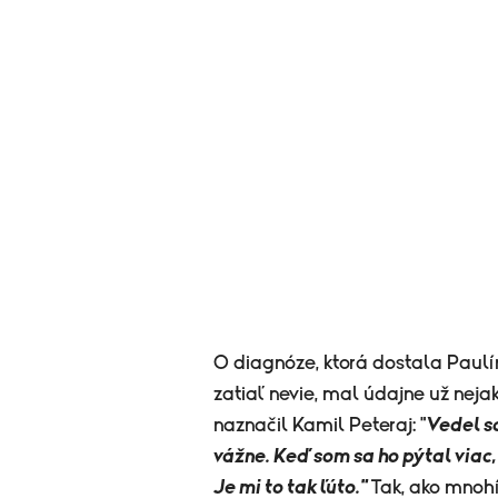
O diagnóze, ktorá dostala Paulín
zatiaľ nevie, mal údajne už nej
naznačil Kamil Peteraj: "
V
e
del s
vážne. Keď som sa ho pýtal viac,
Je mi to tak ľúto."
Tak, ako mnohí