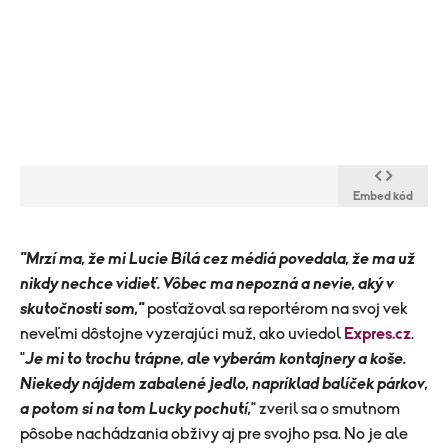
Embed kód
"Mrzí ma, že mi Lucie Bílá cez médiá povedala, že ma už
nikdy nechce vidieť. Vôbec ma nepozná a nevie, aký v
skutočnosti som,"
posťažoval sa reportérom na svoj vek
neveľmi dôstojne vyzerajúci muž, ako uviedol
Expres.cz
.
"
Je mi to
t
rochu trápne, ale vyberám kontajnery a koše.
Niekedy nájdem zabalené jedlo, napríklad balíček párkov,
a potom si na tom Lucky pochutí,
" zveril sa o smutnom
pôsobe nachádzania obživy aj pre svojho psa. No je ale