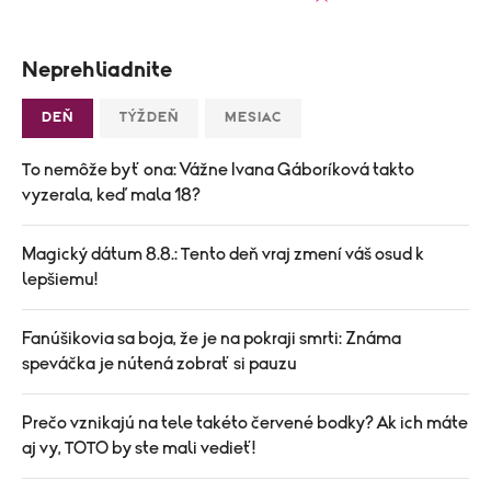
Neprehliadnite
DEŇ
TÝŽDEŇ
MESIAC
To nemôže byť ona: Vážne Ivana Gáboríková takto
vyzerala, keď mala 18?
Magický dátum 8.8.: Tento deň vraj zmení váš osud k
lepšiemu!
Fanúšikovia sa boja, že je na pokraji smrti: Známa
speváčka je nútená zobrať si pauzu
Prečo vznikajú na tele takéto červené bodky? Ak ich máte
aj vy, TOTO by ste mali vedieť!