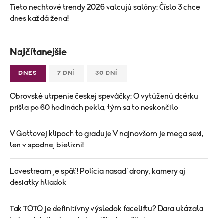
Tieto nechtové trendy 2026 valcujú salóny: Číslo 3 chce
dnes každá žena!
Najčítanejšie
DNES
7 DNÍ
30 DNÍ
Obrovské utrpenie českej speváčky: O vytúženú dcérku
prišla po 60 hodinách pekla, tým sa to neskončilo
V Gottovej klipoch to graduje V najnovšom je mega sexi,
len v spodnej bielizni!
Lovestream je späť! Polícia nasadí drony, kamery aj
desiatky hliadok
Tak TOTO je definitívny výsledok faceliftu? Dara ukázala