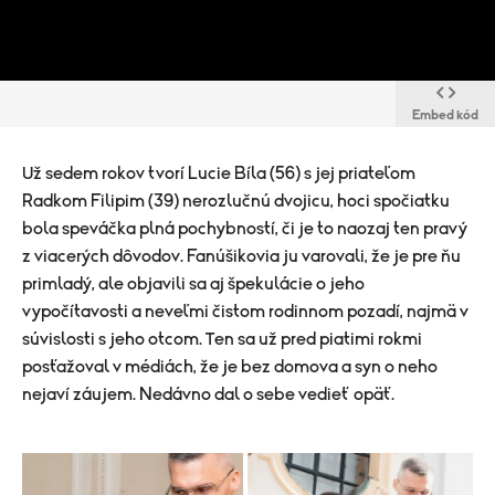
Embed kód
Už sedem rokov tvorí Lucie Bíla (56) s jej priateľom
Radkom Filipim (39) nerozlučnú dvojicu, hoci spočiatku
bola speváčka plná pochybností, či je to naozaj ten pravý
z viacerých dôvodov. Fanúšikovia ju varovali, že je pre ňu
primladý, ale objavili sa aj špekulácie o jeho
vypočítavosti a neveľmi čistom rodinnom pozadí, najmä v
súvislosti s jeho otcom. Ten sa už pred piatimi rokmi
posťažoval v médiách, že je bez domova a syn o neho
nejaví záujem. Nedávno dal o sebe vedieť opäť.