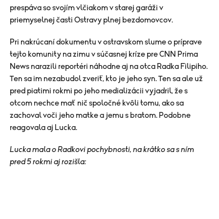
prespáva so svojím vlčiakom v starej garáži v
priemyselnej časti Ostravy plnej bezdomovcov.
Pri nakrúcaní dokumentu v ostravskom slume o príprave
tejto komunity na zimu v súčasnej kríze pre CNN Prima
News narazili reportéri náhodne aj na otca Radka Filipiho.
Ten sa im nezabudol zveriť, kto je jeho syn. Ten sa ale už
pred piatimi rokmi po jeho medializácii vyjadril, že s
otcom nechce mať nič spoločné kvôli tomu, ako sa
zachoval voči jeho matke a jemu s bratom. Podobne
reagovala aj Lucka.
Lucka mala o Radkovi pochybnosti, na krátko sa s ním
pred 5 rokmi aj rozišla: