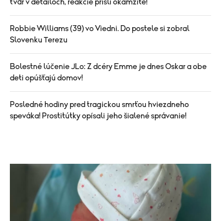
tvár v detailoch, reakcie prišli okamžite!
Robbie Williams (39) vo Viedni. Do postele si zobral
Slovenku Terezu
Bolestné lúčenie JLo: Z dcéry Emme je dnes Oskar a obe
deti opúšťajú domov!
Posledné hodiny pred tragickou smrťou hviezdneho
speváka! Prostitútky opísali jeho šialené správanie!