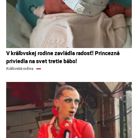
V kráľovskej rodine zavládla radosť! Princezná
priviedla na svet tretie bábo!
Kráľovská rodina