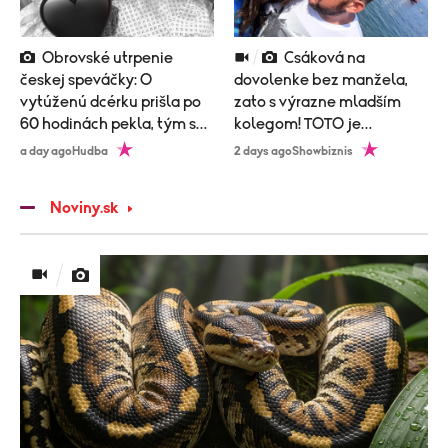
Obrovské utrpenie
Csáková na
českej speváčky: O
dovolenke bez manžela,
vytúženú dcérku prišla po
zato s výrazne mladším
60 hodinách pekla, tým sa
kolegom! TOTO je
to neskončilo
vysvetlenie!
a day ago
Hudba
2 days ago
Showbiznis
Noviny.sk