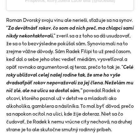
Príspevok, ktorý zdieľa Lucie Bílá (@luciebila)
Roman Dvorský svoju vinu ale nerieši, sťažuje sa na synov.
"
Za devätnásť rokov, čo som od nich preč, ma chlapci sami
nikdy nekontaktovali,
" zveril sa a z toho sa dá usudzovať,
že sa o to bezvýsledne pokúšal sám. Synovia mali na to
zrejme vážne dôvody. Sám Radek Filipi to už pred časom,
keď dal o sebe jeho otec vedieť médiám, vysvetľoval a
opäť rovnako argumentoval aj teraz, prečo to tak je. "
Celé
roky ubližoval celej našej rodine tak, že sme ho vyše
dvadsaťpäť rokov nepovažovali za jej člena. Neželám mu
nič zlé, ale na ulicu sa dostal sám,"
povedal Radek o
otcovi, ktorého poznal už v detstve a mladosti ako
alkoholika, gamblera a násilníka. To mal byť dôvod, prečo
sa napokon ocitol na ulici, kde žije doteraz. Niet sa čo
čudovať, že Radek k nemu vrúcne city nechová, na druhej
strane je to ale skutočne smutný rodinný príbeh.