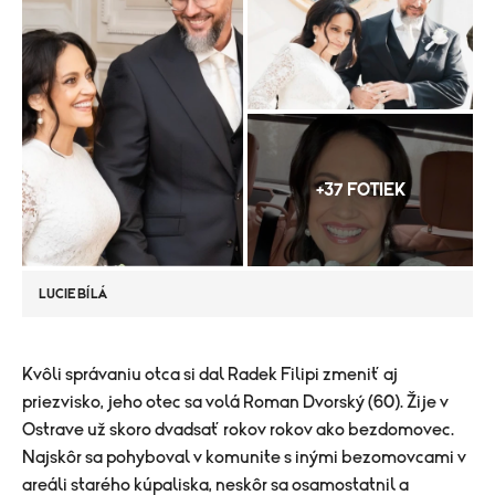
+37 FOTIEK
LUCIE BÍLÁ
​Kvôli správaniu otca si dal Radek Filipi zmeniť aj
priezvisko, jeho otec sa volá Roman Dvorský (60). Žije v
Ostrave už skoro dvadsať rokov rokov ako bezdomovec.
Najskôr sa pohyboval v komunite s inými bezomovcami v
areáli starého kúpaliska, neskôr sa osamostatnil a