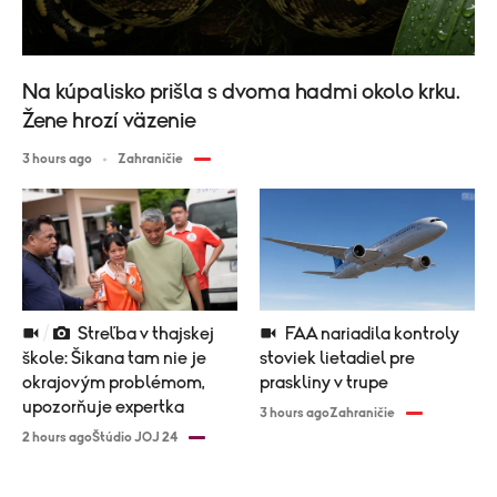
Na kúpalisko prišla s dvoma hadmi okolo krku.
Žene hrozí väzenie
3 hours ago
Zahraničie
Streľba v thajskej
FAA nariadila kontroly
škole: Šikana tam nie je
stoviek lietadiel pre
okrajovým problémom,
praskliny v trupe
upozorňuje expertka
3 hours ago
Zahraničie
2 hours ago
Štúdio JOJ 24