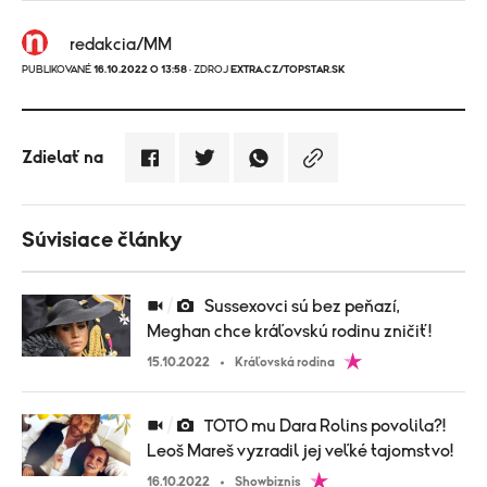
redakcia/MM
PUBLIKOVANÉ
16.10.2022 O 13:58
· ZDROJ
EXTRA.CZ/TOPSTAR.SK
Zdielať na
Súvisiace články
Sussexovci sú bez peňazí,
Meghan chce kráľovskú rodinu zničiť!
15.10.2022
Kráľovská rodina
TOTO mu Dara Rolins povolila?!
Leoš Mareš vyzradil jej veľké tajomstvo!
16.10.2022
Showbiznis