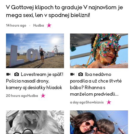
V Gottovej klipoch to graduje V najnovšom je
mega sexi, len v spodnej bielizni!
14 hours ago
Hudba
Lovestream je späť!
Iba nedávno
Polícia nasadí drony,
porodila a už chce štvrté
kamery aj desiatky hliadok
bábo? Rihanna s
manželom predviedli
20 hours ago
Hudba
poriadne nemravný tanec!
a day ago
Showbiznis