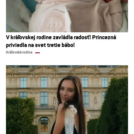
V kráľovskej rodine zavládla radosť! Princezná
priviedla na svet tretie bábo!
Kráľovská rodina