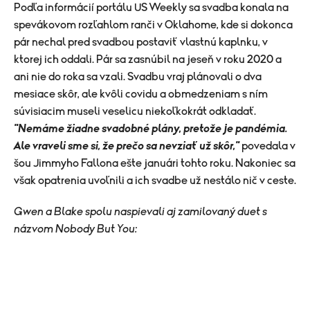
Podľa informácií portálu US Weekly sa svadba konala na
spevákovom rozľahlom ranči v Oklahome, kde si dokonca
pár nechal pred svadbou postaviť vlastnú kaplnku, v
ktorej ich oddali. Pár sa zasnúbil na jeseň v roku 2020 a
ani nie do roka sa vzali. Svadbu vraj plánovali o dva
mesiace skôr, ale kvôli covidu a obmedzeniam s ním
súvisiacim museli veselicu niekoľkokrát odkladať.
"Nemáme žiadne svadobné plány, pretože je pandémia.
Ale vraveli sme si, že prečo sa nevziať už skôr,"
povedala v
šou Jimmyho Fallona ešte januári tohto roku. Nakoniec sa
však opatrenia uvoľnili a ich svadbe už nestálo nič v ceste.
Gwen a Blake spolu naspievali aj zamilovaný duet s
názvom Nobody But You: