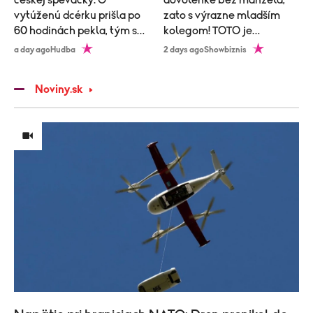
vytúženú dcérku prišla po
zato s výrazne mladším
60 hodinách pekla, tým sa
kolegom! TOTO je
to neskončilo
vysvetlenie!
a day ago
Hudba
2 days ago
Showbiznis
Noviny.sk