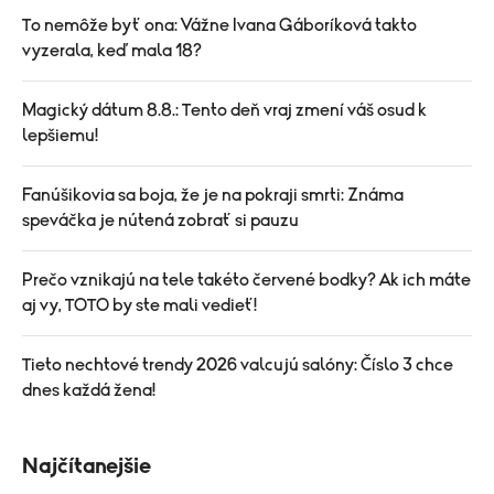
To nemôže byť ona: Vážne Ivana Gáboríková takto
vyzerala, keď mala 18?
Magický dátum 8.8.: Tento deň vraj zmení váš osud k
lepšiemu!
Fanúšikovia sa boja, že je na pokraji smrti: Známa
speváčka je nútená zobrať si pauzu
Prečo vznikajú na tele takéto červené bodky? Ak ich máte
aj vy, TOTO by ste mali vedieť!
Tieto nechtové trendy 2026 valcujú salóny: Číslo 3 chce
dnes každá žena!
Najčítanejšie