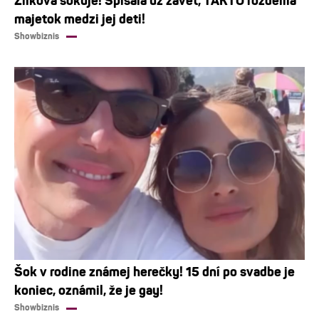
Žilková šokuje! Spísala už závet, TAKTO rozdelila
majetok medzi jej deti!
Showbiznis
Šok v rodine známej herečky! 15 dní po svadbe je
koniec, oznámil, že je gay!
Showbiznis