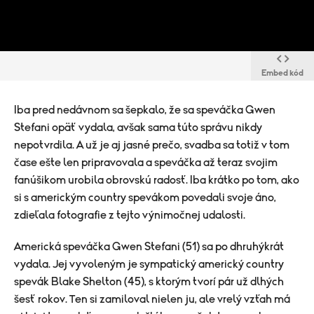
Embed kód
Iba pred nedávnom sa šepkalo, že sa speváčka Gwen
Stefani opäť vydala, avšak sama túto správu nikdy
nepotvrdila. A už je aj jasné prečo, svadba sa totiž v tom
čase ešte len pripravovala a speváčka až teraz svojim
fanúšikom urobila obrovskú radosť. Iba krátko po tom, ako
si s americkým country spevákom povedali svoje áno,
zdieľala fotografie z tejto výnimočnej udalosti.
Americká speváčka Gwen Stefani (51) sa po dhruhýkrát
vydala. Jej vyvoleným je sympatický americký country
spevák Blake Shelton (45), s ktorým tvorí pár už dlhých
šesť rokov. Ten si zamiloval nielen ju, ale vrelý vzťah má