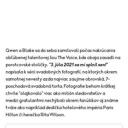
Gwen a Blake sa do seba zamilovali počas nakrúcania
obľúbenej talentovej šou The Voice, kde obaja zasadli na
porotcovské stoličky.
"3. júla 2021 sa mi splnil sen!"
napísala k sérii svadobných fotografií, na ktorých okrem
samotnej nevesty azda najviac zaujme obrovská, 7-
poschodová svadobná torta. Fotografie behom krátkej
chvíle "olajkovalo" viac ako milión sledovateľov a
medzi gratulantmi nechýbali okrem fanúšikov aj známe
tváre ako napríklad dedička hotelového impéria Paris
Hilton či herečka Rita Wilson.