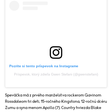
Pozrite si tento príspevok na Instagrame
Príspevok, ktorý zdieľa Gwen Stefani (@gwenstefani)
Speváčka má z prvého manželstva rockerom Gavinom
Rossdaleom tri deti, 15-ročného Kingstona, 12-ročnú dcéru
Zumu a syna menom Apollo (7). Country hviezda Blake