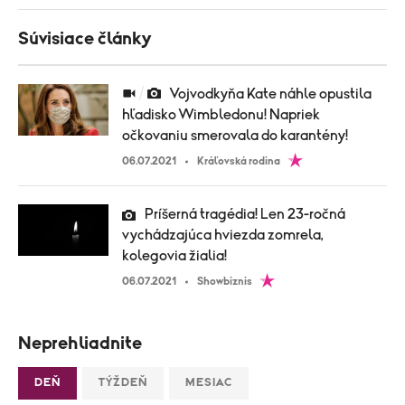
Súvisiace články
Vojvodkyňa Kate náhle opustila
hľadisko Wimbledonu! Napriek
očkovaniu smerovala do karantény!
06.07.2021
Kráľovská rodina
Príšerná tragédia! Len 23-ročná
vychádzajúca hviezda zomrela,
kolegovia žialia!
06.07.2021
Showbiznis
Neprehliadnite
DEŇ
TÝŽDEŇ
MESIAC