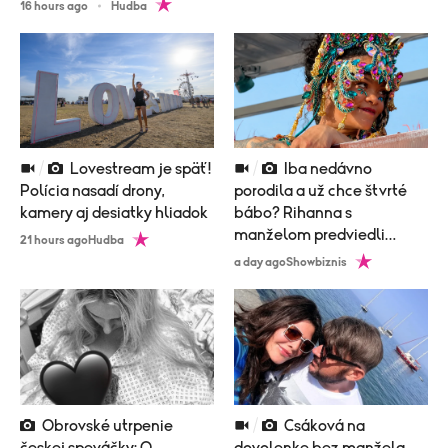
16 hours ago
Hudba
Lovestream je späť!
Iba nedávno
Polícia nasadí drony,
porodila a už chce štvrté
kamery aj desiatky hliadok
bábo? Rihanna s
manželom predviedli
21 hours ago
Hudba
poriadne nemravný tanec!
a day ago
Showbiznis
Obrovské utrpenie
Csáková na
českej speváčky: O
dovolenke bez manžela,