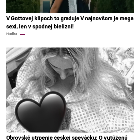
V Gottovej klipoch to graduje V najnovšom je mega
sexi, len v spodnej bielizni!
Hudba
Obrovské utrpenie českej speváčky: O vytúženú