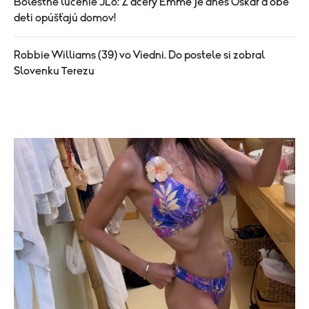
Bolestné lúčenie JLo: Z dcéry Emme je dnes Oskar a obe
deti opúšťajú domov!
Robbie Williams (39) vo Viedni. Do postele si zobral
Slovenku Terezu