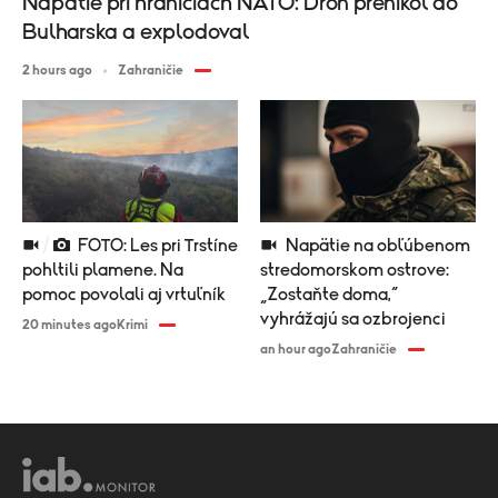
Napätie pri hraniciach NATO: Dron prenikol do
Bulharska a explodoval
2 hours ago
Zahraničie
FOTO: Les pri Trstíne
Napätie na obľúbenom
pohltili plamene. Na
stredomorskom ostrove:
pomoc povolali aj vrtuľník
„Zostaňte doma,“
vyhrážajú sa ozbrojenci
20 minutes ago
Krimi
an hour ago
Zahraničie