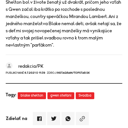
Shelton bol v živote ženatý už dvakrát, pričom jeho vzťah
s Gwen začal iba krátko po rozchode s poslednou
manželkou, country speváčkou Mirandou Lambert. Ani z
jedného manželstva Blake nemal deti, avšak netají sa, že
s deťmi svojej novopečenej manželky má vynikajúce
vzťahy a tak prišiel svadbou rovno k trom malým
nevlastným "parťákom".
redakcia/PK
PUBLIKOVANÉ
6.7.2021 O 11:39
· ZDROJ
INSTAGRAM/TOPSTAR.SK
Tagy:
blake shelton
gwen stefani
Svadba
Zdielať na