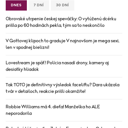
DNES
7 DNÍ
30 DNÍ
Obrovské utrpenie českej speváčky: O vytúženú dcérku
prišla po 60 hodinách pekla, tým sa to neskončilo
V Gottovej klipoch to graduje V najnovšom je mega sexi,
len v spodnej bielizni!
Lovestream je späť! Polícia nasadí drony, kamery aj
desiatky hliadok
Tak TOTO je definitívny výsledok faceliftu? Dara ukázala
tvár v detailoch, reakcie prišli okamžite!
Robbie Williams má 4. dieťa! Manželka ho ALE
neporodorila