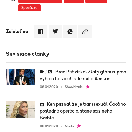
Speváčka
Zdielať na
Súvisiace články
Brad Pitt získal Zlatý glóbus, pred
výhrou ho videli s Jennifer Aniston
06.01.2020
Showbiznis
Ken priznal, že je transsexuál. Čaká ho
posledná operácia, stane sa z neho
Barbie
06.01.2020
Móda