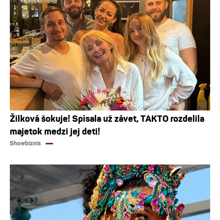
Žilková šokuje! Spísala už závet, TAKTO rozdelila
majetok medzi jej deti!
Showbiznis