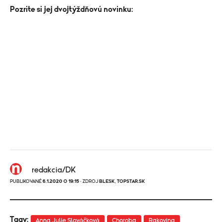
Pozrite si jej dvojtýždňovú novinku:
redakcia/DK
PUBLIKOVANÉ
6.1.2020 O 19:15
· ZDROJ
BLESK
,
TOPSTAR.SK
Tagy:
Anna Julie Slováčková
Choroba
Rakovina