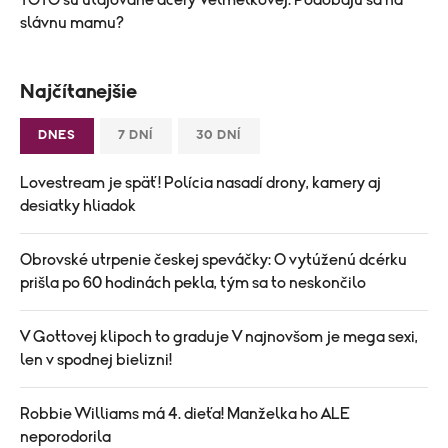
slávnu mamu?
Najčítanejšie
DNES
7 DNÍ
30 DNÍ
Lovestream je späť! Polícia nasadí drony, kamery aj
desiatky hliadok
Obrovské utrpenie českej speváčky: O vytúženú dcérku
prišla po 60 hodinách pekla, tým sa to neskončilo
V Gottovej klipoch to graduje V najnovšom je mega sexi,
len v spodnej bielizni!
Robbie Williams má 4. dieťa! Manželka ho ALE
neporodorila