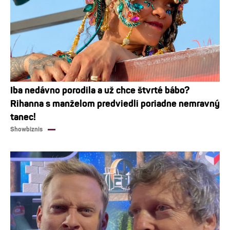
Iba nedávno porodila a už chce štvrté bábo?
Rihanna s manželom predviedli poriadne nemravný
tanec!
Showbiznis