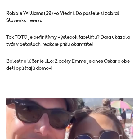
Robbie Williams (39) vo Viedni. Do postele si zobral
Slovenku Terezu
Tak TOTO je definitívny výsledok faceliftu? Dara ukázala
tvár v detailoch, reakcie prišli okamžite!
Bolestné lúčenie JLo: Z dcéry Emme je dnes Oskar a obe
deti opúšťajú domov!