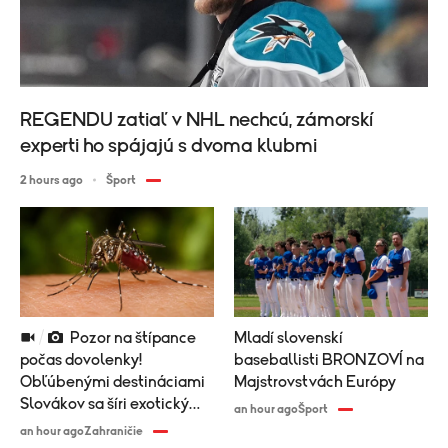
REGENDU zatiaľ v NHL nechcú, zámorskí
experti ho spájajú s dvoma klubmi
2 hours ago
Šport
Pozor na štípance
Mladí slovenskí
počas dovolenky!
baseballisti BRONZOVÍ na
Obľúbenými destináciami
Majstrovstvách Európy
Slovákov sa šíri exotický
an hour ago
Šport
vírus
an hour ago
Zahraničie