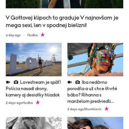
V Gottovej klipoch to graduje V najnovšom je
mega sexi, len v spodnej bielizni!
a day ago
Hudba
Lovestream je späť!
Iba nedávno
Polícia nasadí drony,
porodila a už chce štvrté
kamery aj desiatky hliadok
bábo? Rihanna s
manželom predviedli
2 days ago
Hudba
poriadne nemravný tanec!
2 days ago
Showbiznis