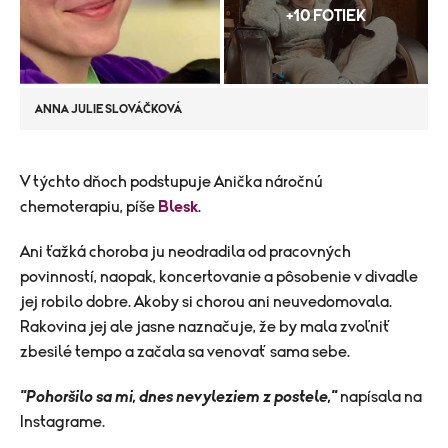
+10 FOTIEK
ANNA JULIE SLOVÁČKOVÁ
​V týchto dňoch podstupuje Anička náročnú
chemoterapiu, píše
Blesk
.
Ani ťažká choroba ju neodradila od pracovných
povinností, naopak, koncertovanie a pôsobenie v divadle
jej robilo dobre. Akoby si chorou ani neuvedomovala.
Rakovina jej ale jasne naznačuje, že by mala zvoľniť
zbesilé tempo a začala sa venovať sama sebe.
"Pohoršilo sa mi, dnes nevyleziem z postele,"
napísala na
Instagrame.