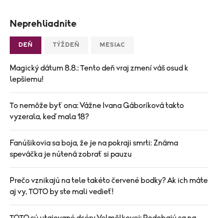
Neprehliadnite
DEŇ
TÝŽDEŇ
MESIAC
Magický dátum 8.8.: Tento deň vraj zmení váš osud k
lepšiemu!
To nemôže byť ona: Vážne Ivana Gáboríková takto
vyzerala, keď mala 18?
Fanúšikovia sa boja, že je na pokraji smrti: Známa
speváčka je nútená zobrať si pauzu
Prečo vznikajú na tele takéto červené bodky? Ak ich máte
aj vy, TOTO by ste mali vedieť!
TOTO sú utajované dcéry Velmělkovej: Podobajú sa na