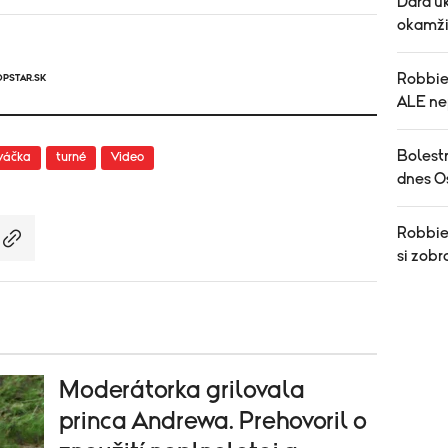
Dara uk
okamži
Robbie
OPSTAR.SK
ALE ne
Bolest
váčka
turné
Video
dnes O
Robbie 
si zobr
Moderátorka grilovala
princa Andrewa. Prehovoril o