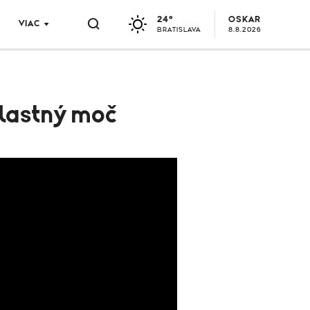
24°
OSKAR
VIAC
BRATISLAVA
8.8.2026
 vlastný moč