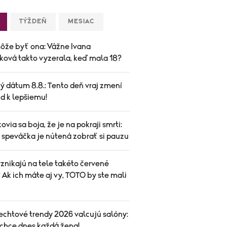
TÝŽDEŇ
MESIAC
ôže byť ona: Vážne Ivana
ková takto vyzerala, keď mala 18?
ý dátum 8.8.: Tento deň vraj zmení
d k lepšiemu!
ovia sa boja, že je na pokraji smrti:
speváčka je nútená zobrať si pauzu
znikajú na tele takéto červené
Ak ich máte aj vy, TOTO by ste mali
echtové trendy 2026 valcujú salóny:
 chce dnes každá žena!