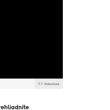
Embed kód
ehliadnite