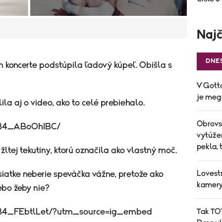
Najč
DNE
koncerte podstúpila ľadový kúpeľ. Obišla s
V Gott
je mega
a aj o video, ako to celé prebiehalo.
Obrovs
/B4_ABoOhIBC/
vytúže
pekla, 
 žltej tekutiny, ktorú označila ako vlastný moč.
Lovestr
siatke neberie speváčka vážne, pretože ako
kamery 
ebo žeby nie?
Tak TOT
/B4_FEbtlLet/?utm_source=ig_embed