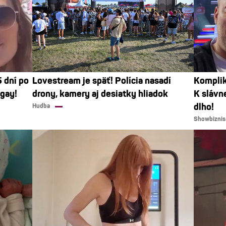
 dní po
Lovestream je späť! Polícia nasadí
Komplik
 gay!
drony, kamery aj desiatky hliadok
K slávn
dlho!
Hudba
Showbiznis