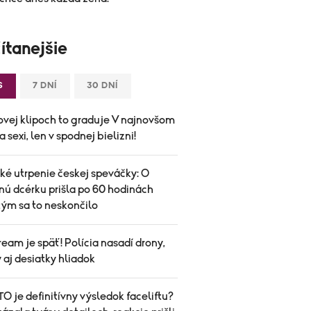
ítanejšie
S
7 DNÍ
30 DNÍ
ovej klipoch to graduje V najnovšom
 sexi, len v spodnej bielizni!
ké utrpenie českej speváčky: O
nú dcérku prišla po 60 hodinách
tým sa to neskončilo
eam je späť! Polícia nasadí drony,
aj desiatky hliadok
O je definitívny výsledok faceliftu?