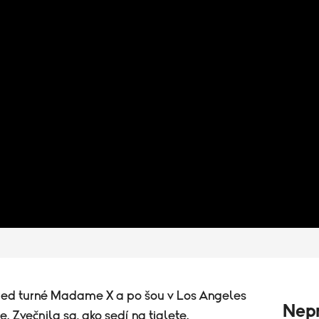
red turné Madame X a po šou v Los Angeles
Nepr
. Zvečnila sa, ako sedí na tialete.