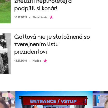
zneužití neplnoletej a
podpílil si konár!
18.11.2019
Showbiznis
Gottová nie je stotožnená so
zverejnením listu
prezidentovi
18.11.2019
Hudba