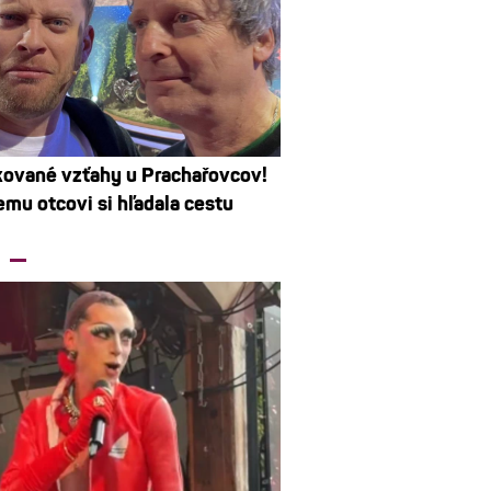
ované vzťahy u Prachařovcov!
emu otcovi si hľadala cestu