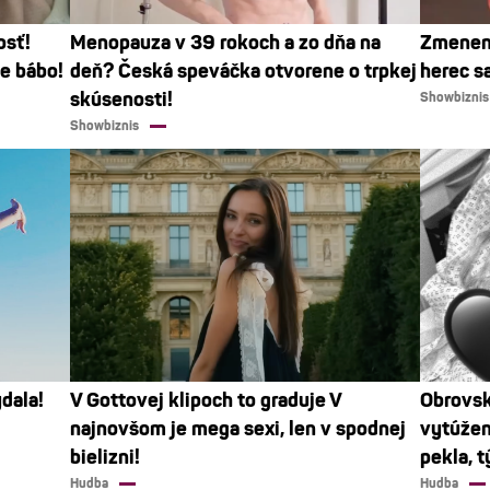
osť!
Menopauza v 39 rokoch a zo dňa na
Zmenen
ie bábo!
deň? Česká speváčka otvorene o trpkej
herec sa
skúsenosti!
Showbiznis
Showbiznis
dala!
V Gottovej klipoch to graduje V
Obrovsk
najnovšom je mega sexi, len v spodnej
vytúžen
bielizni!
pekla, 
Hudba
Hudba