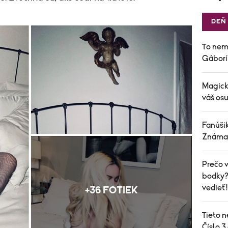
DEŇ
To nem
Gáborí
Magick
váš osu
Fanúšik
Známa 
Prečo v
bodky? 
vedieť!
+36 FOTIEK
Tieto n
Číslo 3