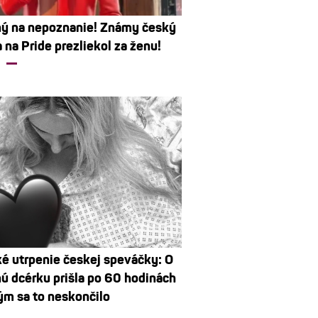
ý na nepoznanie! Známy český
 na Pride prezliekol za ženu!
é utrpenie českej speváčky: O
ú dcérku prišla po 60 hodinách
tým sa to neskončilo