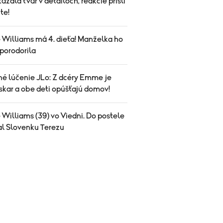
ázala tvár v detailoch, reakcie prišli
te!
 Williams má 4. dieťa! Manželka ho
porodorila
né lúčenie JLo: Z dcéry Emme je
skar a obe deti opúšťajú domov!
Williams (39) vo Viedni. Do postele
al Slovenku Terezu