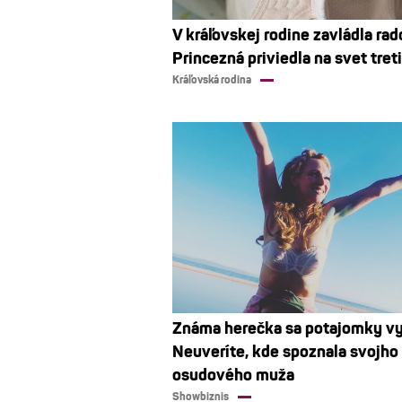
V kráľovskej rodine zavládla rad
Princezná priviedla na svet tret
Kráľovská rodina
Známa herečka sa potajomky vy
Neuveríte, kde spoznala svojho
osudového muža
Showbiznis