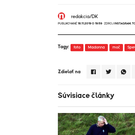
redakcia/DK
PUBLIKOVANÉ
18.11.2019 O 19:59
· ZDROJ
INSTAGRAM
,
T
Tagy:
foto
Madonna
moč
Spe
Zdielať na
Súvisiace články