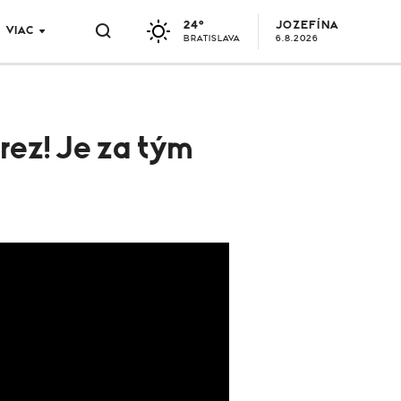
24°
JOZEFÍNA
VIAC
BRATISLAVA
6.8.2026
rez! Je za tým