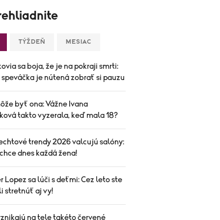
ehliadnite
TÝŽDEŇ
MESIAC
ovia sa boja, že je na pokraji smrti:
speváčka je nútená zobrať si pauzu
ôže byť ona: Vážne Ivana
ková takto vyzerala, keď mala 18?
echtové trendy 2026 valcujú salóny:
 chce dnes každá žena!
r Lopez sa lúči s deťmi: Cez leto ste
i stretnúť aj vy!
znikajú na tele takéto červené