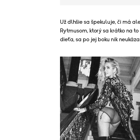
​Už dlhšie sa špekuluje, či má a
Rytmusom, ktorý sa krátko na to 
dieťa, sa po jej boku nik neukáza