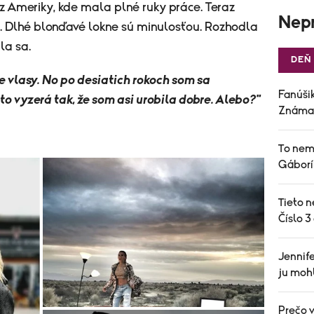
z Ameriky, kde mala plné ruky práce. Teraz
Nepr
. Dlhé blonďavé lokne sú minulosťou. Rozhodla
la sa.
DEŇ
e vlasy. No po desiatich rokoch som sa
Fanúšik
 to vyzerá tak, že som asi urobila dobre. Alebo?"
Známa 
To nem
Gáborí
Tieto n
Číslo 3
Jennife
ju mohl
Prečo v