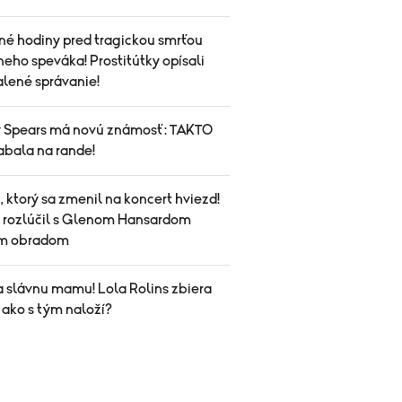
né hodiny pred tragickou smrťou
eho speváka! Prostitútky opísali
alené správanie!
y Spears má novú známosť: TAKTO
abala na rande!
 ktorý sa zmenil na koncert hviezd!
a rozlúčil s Glenom Hansardom
ym obradom
a slávnu mamu! Lola Rolins zbiera
 ako s tým naloží?