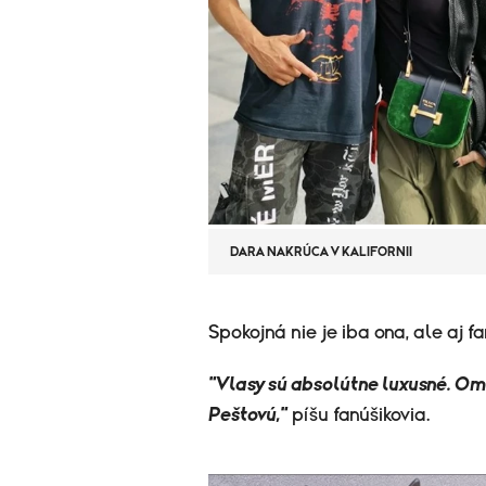
DARA NAKRÚCA V KALIFORNII
​Spokojná nie je iba ona, ale aj f
"Vlasy sú absolútne luxusné. Oml
Peštovú,"
píšu fanúšikovia.