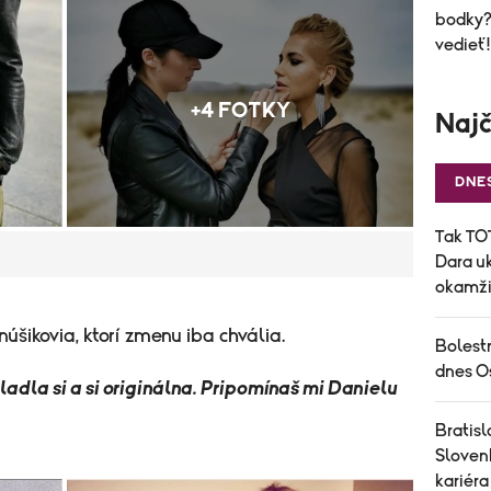
bodky? 
vedieť!
+4 FOTKY
Najč
DNE
Tak TOT
Dara uk
okamži
anúšikovia, ktorí zmenu iba chvália.
Bolest
dnes O
adla si a si originálna. Pripomínaš mi Danielu
Bratisl
Sloven
kariéra