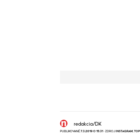
redakcia/DK
PUBLIKOVANÉ
7.3.2019 O 15:31
· ZDROJ
INSTAGRAM
,
TOP