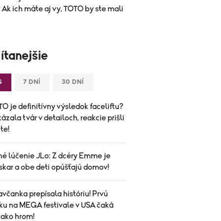
Ak ich máte aj vy, TOTO by ste mali
ítanejšie
S
7 DNÍ
30 DNÍ
O je definitívny výsledok faceliftu?
ázala tvár v detailoch, reakcie prišli
te!
né lúčenie JLo: Z dcéry Emme je
skar a obe deti opúšťajú domov!
avčanka prepísala históriu! Prvú
ku na MEGA festivale v USA čaká
 ako hrom!