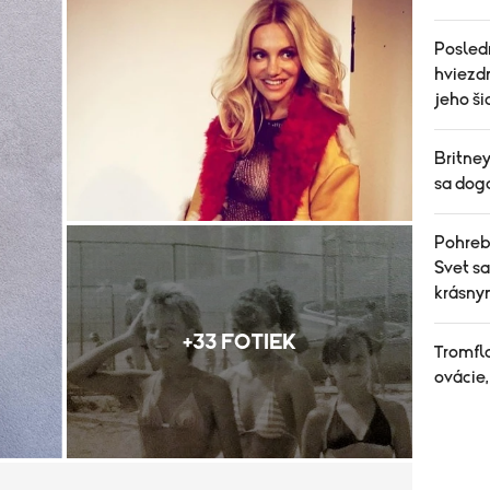
Posled
hviezdn
jeho ši
Britne
sa dog
Pohreb,
Svet s
krásn
+33 FOTIEK
Tromfl
ovácie,