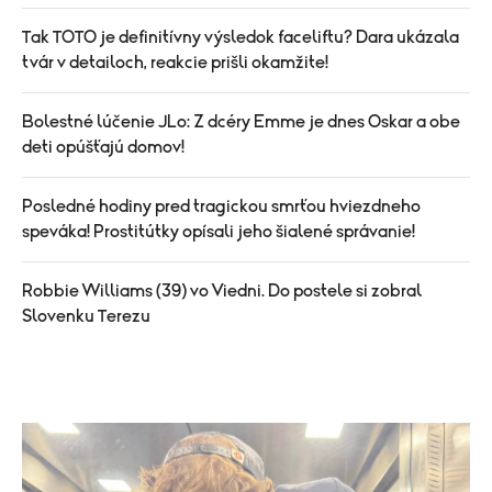
Tak TOTO je definitívny výsledok faceliftu? Dara ukázala
tvár v detailoch, reakcie prišli okamžite!
Bolestné lúčenie JLo: Z dcéry Emme je dnes Oskar a obe
deti opúšťajú domov!
Posledné hodiny pred tragickou smrťou hviezdneho
speváka! Prostitútky opísali jeho šialené správanie!
Robbie Williams (39) vo Viedni. Do postele si zobral
Slovenku Terezu