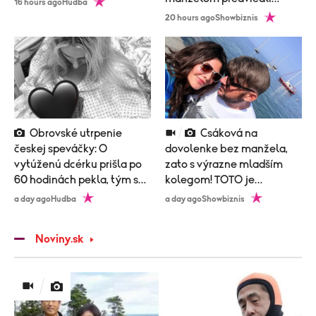
16 hours ago
Hudba
poriadne nemravný tanec!
20 hours ago
Showbiznis
Obrovské utrpenie
Csáková na
českej speváčky: O
dovolenke bez manžela,
vytúženú dcérku prišla po
zato s výrazne mladším
60 hodinách pekla, tým sa
kolegom! TOTO je
to neskončilo
vysvetlenie!
a day ago
Hudba
a day ago
Showbiznis
Noviny.sk