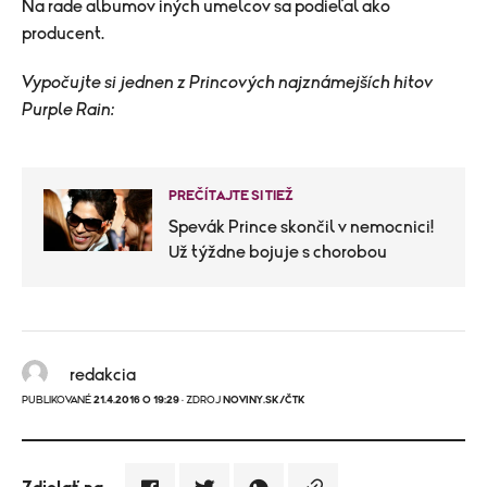
Na rade albumov iných umelcov sa podieľal ako
producent.
Vypočujte si jednen z Princových najznámejších hitov
Purple Rain:
PREČÍTAJTE SI TIEŽ
Spevák Prince skončil v nemocnici!
Už týždne bojuje s chorobou
redakcia
PUBLIKOVANÉ
21.4.2016 O 19:29
· ZDROJ
NOVINY.SK/ČTK