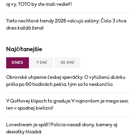
aj vy, TOTO by ste mali vedieť!
Tieto nechtové trendy 2026 valcujú salóny: Číslo 3 chce
dnes každá žena!
Najčítanejšie
DNES
7 DNÍ
30 DNÍ
Obrovské utrpenie českej speváčky: O vytúženú dcérku
prišla po 60 hodinách pekla, tým sa to neskončilo
V Gottovej klipoch to graduje V najnovšom je mega sexi,
len v spodnej bielizni!
Lovestream je späť! Polícia nasadí drony, kamery aj
desiatky hliadok