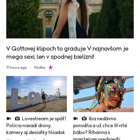
V Gottovej klipoch to graduje V najnovšom je
mega sexi, len v spodnej bielizni!
11 hours ago
Hudba
Lovestream je späť!
Iba nedávno
Polícia nasadí drony,
porodila a už chce štvrté
kamery aj desiatky hliadok
bábo? Rihanna s
manželom predviedli