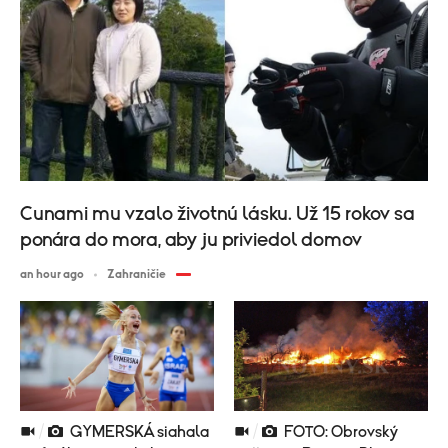
Cunami mu vzalo životnú lásku. Už 15 rokov sa
ponára do mora, aby ju priviedol domov
an hour ago
Zahraničie
GYMERSKÁ siahala
FOTO: Obrovský