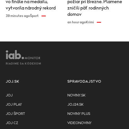
vo finále na medailu,
požiar pri Brezne. Plamene
vytvorila národný rekord
zničili päť rodinných
domov
39 minutes ago
Šport
an hour ago
Krimi
RIADIME SA KÓDEXOM
JOJ.SK
SPRAVODAJSTVO
JOJ
NOVINY.SK
JOJ PLAY
JOJ24.SK
JOJ ŠPORT
NOVINY PLUS
JOJ CZ
VIDEONOVINY