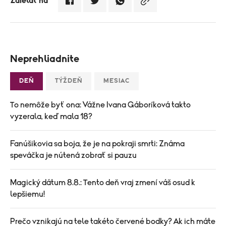
Zdielať na
Neprehliadnite
DEŇ
TÝŽDEŇ
MESIAC
To nemôže byť ona: Vážne Ivana Gáboríková takto
vyzerala, keď mala 18?
Fanúšikovia sa boja, že je na pokraji smrti: Známa
speváčka je nútená zobrať si pauzu
Magický dátum 8.8.: Tento deň vraj zmení váš osud k
lepšiemu!
Prečo vznikajú na tele takéto červené bodky? Ak ich máte