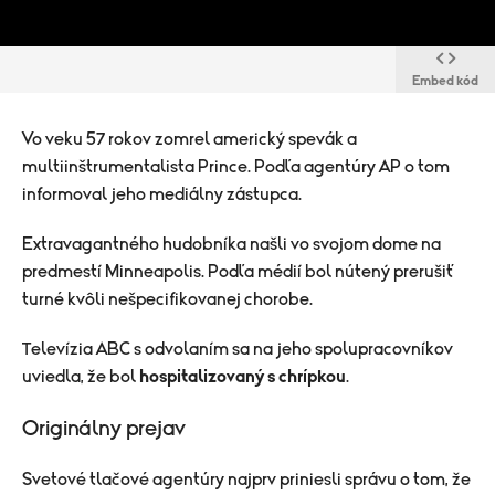
Embed kód
Vo veku 57 rokov zomrel americký spevák a
multiinštrumentalista Prince. Podľa agentúry AP o tom
informoval jeho mediálny zástupca.
Extravagantného hudobníka našli vo svojom dome na
predmestí Minneapolis. Podľa médií bol nútený prerušiť
turné kvôli nešpecifikovanej chorobe.
Televízia
ABC s odvolaním sa na jeho spolupracovníkov
uviedla, že bol
hospitalizovaný
s chrípkou
.
Originálny prejav
Svetové
tlačové agentúry najprv priniesli správu o tom, že