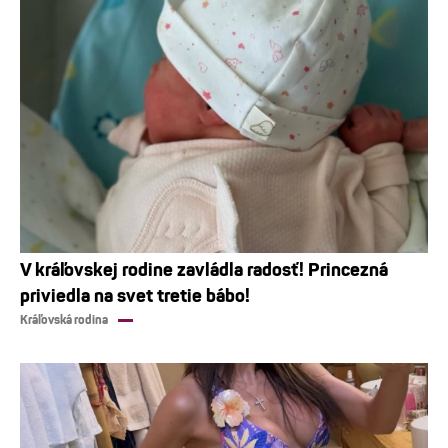
V kráľovskej rodine zavládla radosť! Princezná
priviedla na svet tretie bábo!
Kráľovská rodina