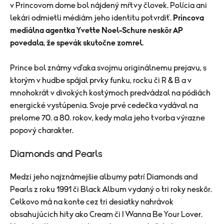
v Princovom dome bol nájdený mŕtvy človek. Polícia ani
lekári odmietli médiám jeho identitu potvrdiť.
Princova
mediálna agentka Yvette Noel-Schure neskôr AP
povedala, že spevák skutočne zomrel.
Prince bol známy vďaka svojmu originálnemu prejavu, s
ktorým v hudbe spájal prvky funku, rocku či R & B a v
mnohokrát v divokých kostýmoch predvádzal na pódiách
energické vystúpenia. Svoje prvé cedečka vydával na
prelome 70. a 80. rokov, kedy mala jeho tvorba výrazne
popový charakter.
Diamonds and Pearls
Medzi jeho
najznámejšie albumy patrí Diamonds and
Pearls z roku 1991 či Black Album vydaný o tri roky neskôr.
Celkovo má na konte cez tri desiatky nahrávok
obsahujúcich hity ako Cream či I Wanna Be Your Lover.