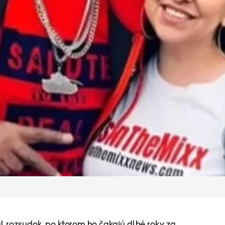
 rozsudok, po ktorom ho čakajú dlhé roky za