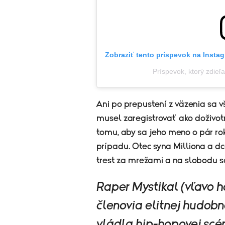
Zobraziť tento príspevok na Insta
Príspevok, ktorý zdie
Ani po prepustení z väzenia sa v
musel zaregistrovať ako doživotn
tomu, aby sa jeho meno o pár rok
prípadu. Otec syna Milliona a dc
trest za mrežami a na slobodu s
Raper Mystikal (vľavo 
členovia elitnej hudobne
vládla hip-hopovej scé