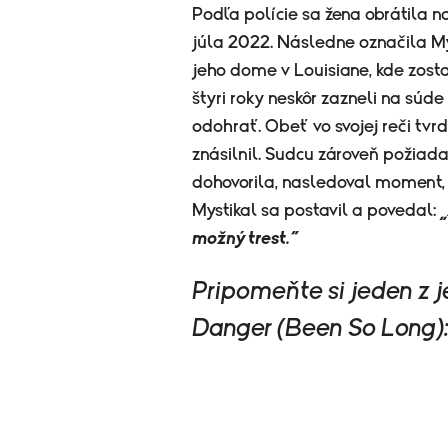
Podľa polície sa žena obrátila n
júla 2022. Následne označila Mys
jeho dome v Louisiane, kde zost
štyri roky neskôr zazneli na súd
odohrať. Obeť vo svojej reči tvrdi
znásilnil. Sudcu zároveň požiada
dohovorila, nasledoval moment, k
Mystikal sa postavil a povedal:
„
možný trest.“
Pripomeňte si jeden z j
Danger (Been So Long)