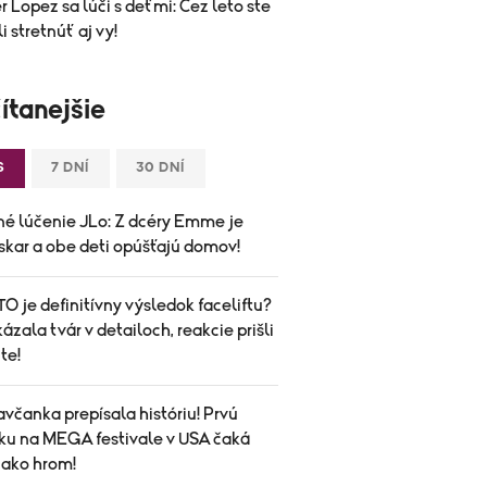
r Lopez sa lúči s deťmi: Cez leto ste
i stretnúť aj vy!
ítanejšie
S
7 DNÍ
30 DNÍ
né lúčenie JLo: Z dcéry Emme je
skar a obe deti opúšťajú domov!
O je definitívny výsledok faceliftu?
ázala tvár v detailoch, reakcie prišli
te!
avčanka prepísala históriu! Prvú
ku na MEGA festivale v USA čaká
 ako hrom!