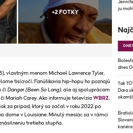
Jennife
ju mohl
+2 FOTKY
Najč
DNE
Bolest
dnes O
(55), vlastným menom Michael Lawrence Tyler,
elome tisícročí. Fanúšikovia hip-hopu ho poznajú
Tak TOT
s
či
Danger (Been So Long)
, ale aj spoluprácam
Dara uk
okamži
či Mariah Carey. Ako informuje televízia
WBRZ,
ok za prípad, ktorý sa začal v roku 2022 po
Bratisl
eho dome v Louisiane. Minulý mesiac sa v rámci
Sloven
znásilneniu tretieho stupňa.
kariéra