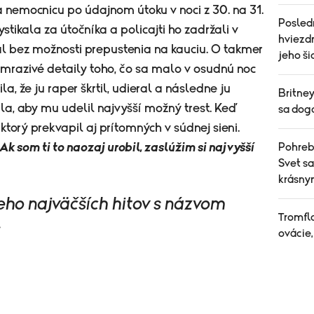
a nemocnicu po údajnom útoku v noci z 30. na 31.
Posled
tikala za útočníka a policajti ho zadržali v
hviezdn
al bez možnosti prepustenia na kauciu. O takmer
jeho ši
e mrazivé detaily toho, čo sa malo v osudnú noc
la, že ju raper škrtil, udieral a následne ju
Britne
la, aby mu udelil najvyšší možný trest. Keď
sa dog
torý prekvapil aj prítomných v súdnej sieni.
Pohreb,
Ak som ti to naozaj urobil, zaslúžim si najvyšší
Svet s
krásn
eho najväčších hitov s názvom
Tromfl
:
ovácie,