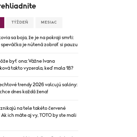
ehliadnite
TÝŽDEŇ
MESIAC
ovia sa boja, že je na pokraji smrti:
speváčka je nútená zobrať si pauzu
ôže byť ona: Vážne Ivana
ková takto vyzerala, keď mala 18?
echtové trendy 2026 valcujú salóny:
 chce dnes každá žena!
znikajú na tele takéto červené
Ak ich máte aj vy, TOTO by ste mali