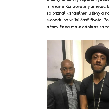
mrežami. Kontroverzný umelec, k
sa priznal k znásilneniu ženy a na
slobodu na veľkú časť života. P
o tom, čo sa malo odohrať za z