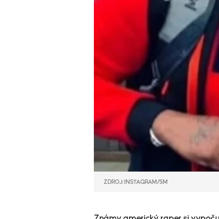
ZDROJ: INSTAGRAM/SM
Známy americký raper si vypočul