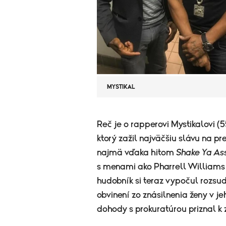
MYSTIKAL
​Reč je o rapperovi Mystikalovi 
ktorý zažil najväčšiu slávu na pr
najmä vďaka hitom
Shake Ya As
s menami ako Pharrell Williams 
hudobník si teraz vypočul rozsud
obvinení zo znásilnenia ženy v j
dohody s prokuratúrou priznal k 