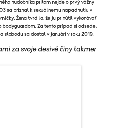
ného hudobníka pritom nejde o prvý vážny
2003 sa priznal k sexuálnemu napadnutiu v
rníčky. Žena tvrdila, že ju prinútil vykonávať
o bodyguardom. Za tento prípad si odsedel
na slobodu sa dostal v januári v roku 2019.
ami za svoje desivé činy takmer