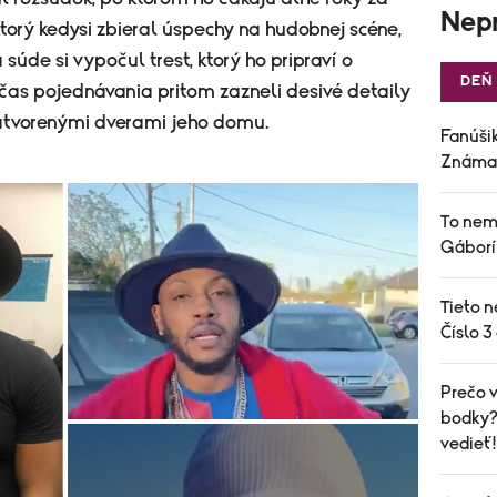
Nepr
torý kedysi zbieral úspechy na hudobnej scéne,
 súde si vypočul trest, ktorý ho pripraví o
DEŇ
očas pojednávania pritom zazneli desivé detaily
atvorenými dverami jeho domu.
Fanúšik
Známa 
To nem
Gáborí
Tieto n
Číslo 3
Prečo v
bodky? 
vedieť!