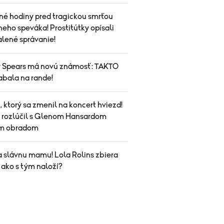
né hodiny pred tragickou smrťou
eho speváka! Prostitútky opísali
alené správanie!
y Spears má novú známosť: TAKTO
abala na rande!
 ktorý sa zmenil na koncert hviezd!
a rozlúčil s Glenom Hansardom
ym obradom
a slávnu mamu! Lola Rolins zbiera
 ako s tým naloží?