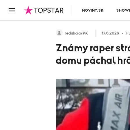
NOVINY.SK
SHOWB
redakcia/PK
17.6.2026
H
Známy raper strá
domu páchal hrô