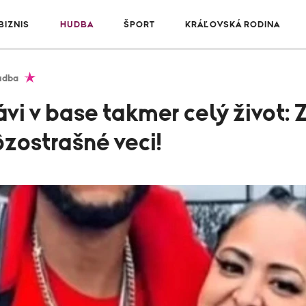
IZNIS
HUDBA
ŠPORT
KRÁĽOVSKÁ RODINA
udba
vi v base takmer celý život: 
zostrašné veci!