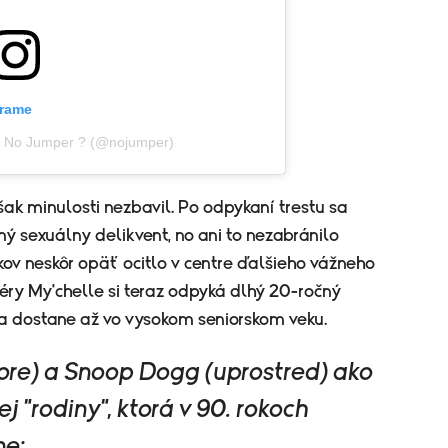
grame
ľa No Jumper ? (@nojumper)
šak minulosti nezbavil. Po odpykaní trestu sa
ý sexuálny delikvent, no ani to nezabránilo
ov neskôr opäť ocitlo v centre ďalšieho vážneho
éry My'chelle si teraz odpyká dlhý 20-ročný
a dostane až vo vysokom seniorskom veku.
hore) a Snoop Dogg (uprostred) ako
j "rodiny", ktorá v 90. rokoch
ne: