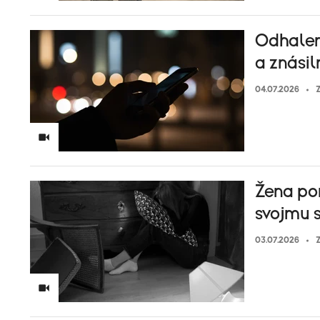
Odhaleni
a znásil
04.07.2026
Z
Žena po
svojmu s
03.07.2026
Z