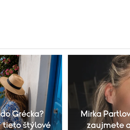
 do Grécka?
Mirka Partlov
 tieto štýlové
zaujmete aj