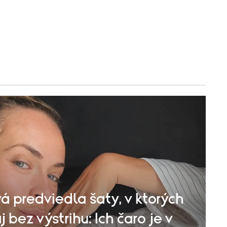
á predviedla šaty, v ktorých
 bez výstrihu: Ich čaro je v