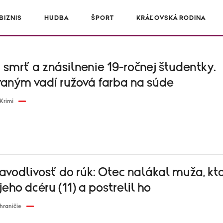
IZNIS
HUDBA
ŠPORT
KRÁĽOVSKÁ RODINA
i smrť a znásilnenie 19-ročnej študentky.
aným vadí ružová farba na súde
Krimi
avodlivosť do rúk: Otec nalákal muža, kt
jeho dcéru (11) a postrelil ho
hraničie