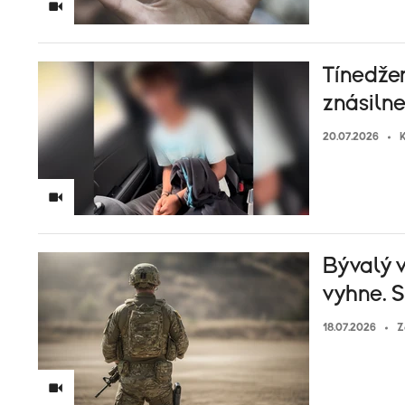
Tínedžer
znásilne
20.07.2026
K
Bývalý v
vyhne. 
18.07.2026
Z