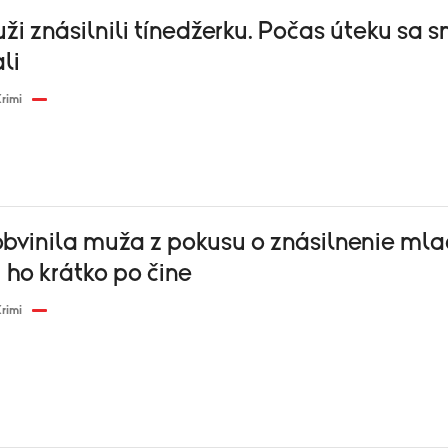
ži znásilnili tínedžerku. Počas úteku sa s
li
rimi
obvinila muža z pokusu o znásilnenie mlad
 ho krátko po čine
rimi