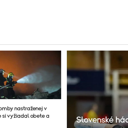
omby nastraženej v
 si vyžiadal obete a
Slovenské hád