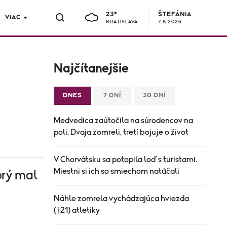
23°
ŠTEFÁNIA
VIAC
BRATISLAVA
7.8.2026
Najčítanejšie
DNES
7 DNÍ
30 DNÍ
Medvedica zaútočila na súrodencov na
poli. Dvaja zomreli, tretí bojuje o život
V Chorvátsku sa potopila loď s turistami.
Miestni si ich so smiechom natáčali
orý mal
Náhle zomrela vychádzajúca hviezda
(†21) atletiky