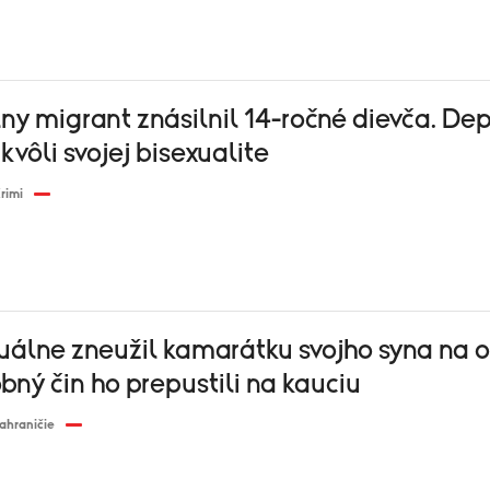
y migrant znásilnil 14-ročné dievča. Dep
 kvôli svojej bisexualite
rimi
álne zneužil kamarátku svojho syna na o
ný čin ho prepustili na kauciu
ahraničie