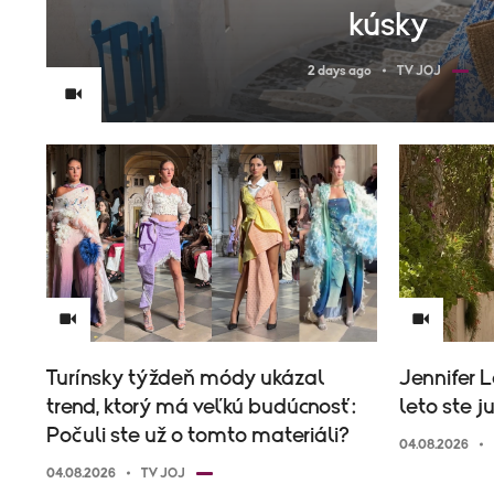
kúsky
2 days ago
TV JOJ
Turínsky týždeň módy ukázal
Jennifer L
trend, ktorý má veľkú budúcnosť:
leto ste j
Počuli ste už o tomto materiáli?
04.08.2026
04.08.2026
TV JOJ