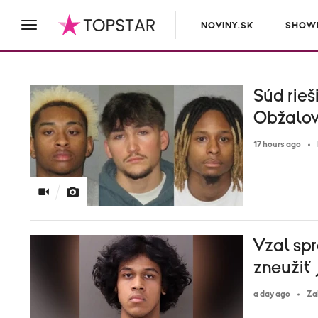
NOVINY.SK
SHOWB
Súd rieš
Obžalov
17 hours ago
Vzal spr
zneužiť 
a day ago
Za