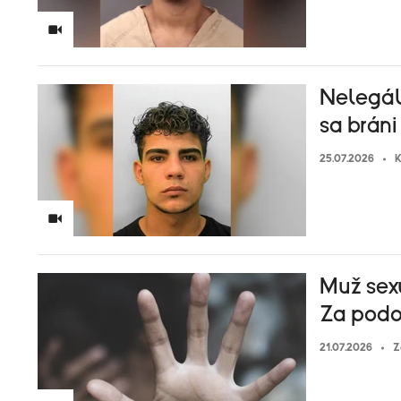
Nelegáln
sa bráni
25.07.2026
K
Muž sexu
Za podob
21.07.2026
Z