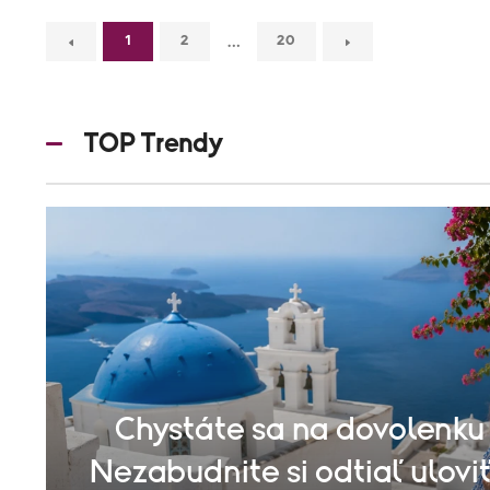
…
1
2
20
TOP Trendy
Chystáte sa na dovolenku
Nezabudnite si odtiaľ uloviť