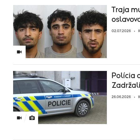
Traja mu
oslavova
02.07.2026
K
Polícia 
Zadržali
26.06.2026
K