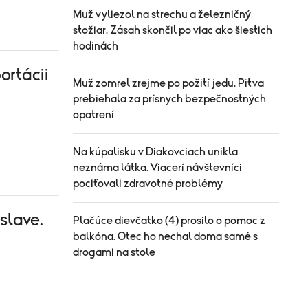
Muž vyliezol na strechu a železničný
stožiar. Zásah skončil po viac ako šiestich
hodinách
ortácii
Muž zomrel zrejme po požití jedu. Pitva
prebiehala za prísnych bezpečnostných
opatrení
Na kúpalisku v Diakovciach unikla
neznáma látka. Viacerí návštevníci
pociťovali zdravotné problémy
slave.
Plačúce dievčatko (4) prosilo o pomoc z
balkóna. Otec ho nechal doma samé s
drogami na stole