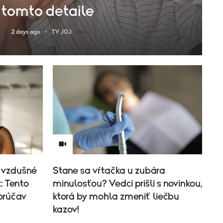
tomto detaile
2 days ago
TV JOJ
 vzdušné
Stane sa vŕtačka u zubára
: Tento
minulosťou? Vedci prišli s novinkou,
horúčav
ktorá by mohla zmeniť liečbu
kazov!