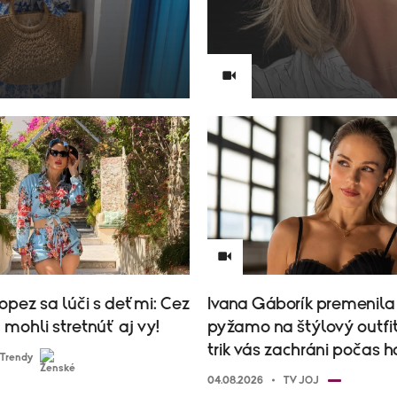
opez sa lúči s deťmi: Cez
Ivana Gáborík premenila
u mohli stretnúť aj vy!
pyžamo na štýlový outfit
trik vás zachráni počas 
Trendy
04.08.2026
TV JOJ