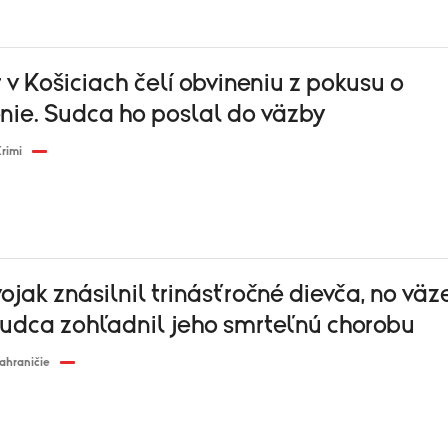
 v Košiciach čelí obvineniu z pokusu o
nie. Sudca ho poslal do väzby
rimi
ojak znásilnil trinásťročné dievča, no väz
Sudca zohľadnil jeho smrteľnú chorobu
ahraničie