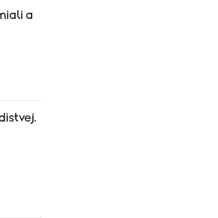
miali a
istvej.