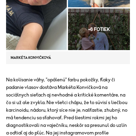
+6 FOTIEK
MARKÉTA KONVIČKOVÁ
​Na kolísanie váhy, "opálenú" farbu pokožky, fľaky či
padanie vlasov dostáva Markéta Konvičková na
sociálnych sieťach aj nevhodné a kritické komentáre, na
čo si už ale zvykla. Nie všetci chápu, že to súvisí s liečbou
karcinoidu, nádoru, ktorý síce nie je, našťastie, zhubný, no
má tendenciu sa sťahovať. Pred šiestimi rokmi jej ho
diagnostikovali na vaječníku, neskôr sa presunul do uzlín
a odtiaľ aj do pľúc. Na jej instagramovom profile