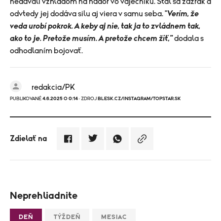
nedávali vzhľadom na nádor vo vaječníku. Stal sa zázrak a
odvtedy jej dodáva silu aj viera v samu seba. "
Verím, že
veda urobí pokrok. A keby aj nie, tak ja to zvládnem tak,
ako to je. Pretože musím. A pretože chcem žiť,"
dodala s
odhodlaním bojovať.
redakcia/PK
PUBLIKOVANÉ
4.6.2025 O 0:14
· ZDROJ
BLESK.CZ/INSTAGRAM/TOPSTAR.SK
Zdielať na
Neprehliadnite
DEŇ
TÝŽDEŇ
MESIAC