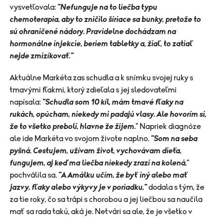
vysvetľovala:
"Nefunguje na to liečba typu
chemoterapia, aby to zničilo šíriace sa bunky, pretože to
sú ohraničené nádory. Pravidelne dochádzam na
hormonálne injekcie, beriem tabletky a, žiaľ, to zatiaľ
nejde zmizíkovať."
Aktuálne Markéta zas schudla a k snímku svojej ruky s
tmavými fľakmi, ktorý zdieľala s jej sledovateľmi
napísala:
"Schudla som 10 kíl, mám tmavé fľaky na
rukách, opúcham, niekedy mi padajú vlasy. Ale hovorím si,
že to všetko prebolí, hlavne že žijem.
" Napriek diagnóze
ale ide Markéta vo svojom živote naplno.
"Som na seba
pyšná. Cestujem, užívam život, vychovávam dieťa,
fungujem, aj keď ma liečba niekedy zrazí na kolená,
"
pochválila sa.
"A Amálku učím, že byť iný alebo mať
jazvy, fľaky alebo výkyvy je v poriadku,"
dodala s tým, že
za tie roky, čo sa trápi s chorobou a jej liečbou sa naučila
mať sa rada takú, aká je. Netvári sa ale, že je všetko v