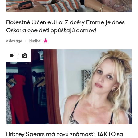
Bolestné lúčenie JLo: Z dcéry Emme je dnes
Oskar a obe deti opúšťajú domov!
a day ago
Hudba
Britney Spears má novú známosť: TAKTO sa