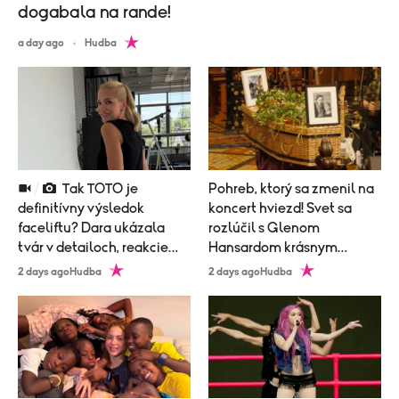
dogabala na rande!
a day ago
Hudba
Tak TOTO je
Pohreb, ktorý sa zmenil na
definitívny výsledok
koncert hviezd! Svet sa
faceliftu? Dara ukázala
rozlúčil s Glenom
tvár v detailoch, reakcie
Hansardom krásnym
prišli okamžite!
obradom
2 days ago
Hudba
2 days ago
Hudba