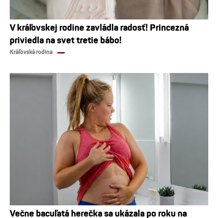
V kráľovskej rodine zavládla radosť! Princezná
priviedla na svet tretie bábo!
Kráľovská rodina
Večne bacuľatá herečka sa ukázala po roku na