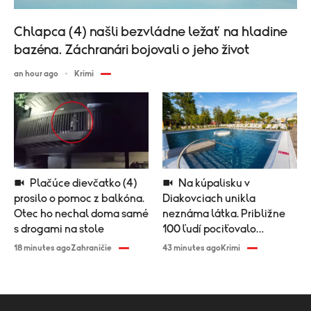
Chlapca (4) našli bezvládne ležať na hladine
bazéna. Záchranári bojovali o jeho život
an hour ago
Krimi
Plačúce dievčatko (4)
Na kúpalisku v
prosilo o pomoc z balkóna.
Diakovciach unikla
Otec ho nechal doma samé
neznáma látka. Približne
s drogami na stole
100 ľudí pociťovalo
zdravotné problémy
18 minutes ago
Zahraničie
43 minutes ago
Krimi