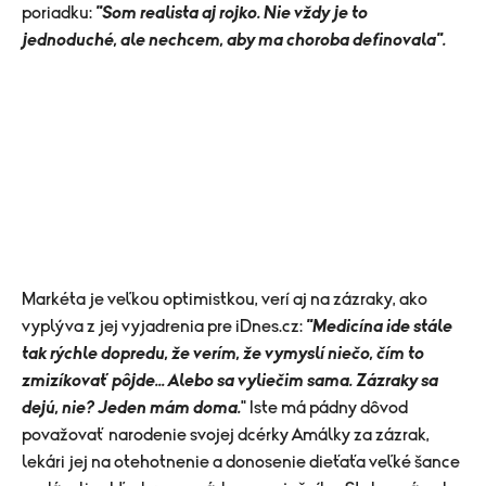
poriadku:
"Som realista aj rojko. Nie vždy je to
jednoduché, ale nechcem, aby ma choroba definovala".
Markéta je veľkou optimistkou, verí aj na zázraky, ako
vyplýva z jej vyjadrenia pre iDnes.cz:
"Medicína ide stále
tak rýchle dopredu, že verím, že vymyslí niečo, čím to
zmizíkovať pôjde... Alebo sa vyliečim sama. Zázraky sa
dejú, nie? Jeden mám doma.
" Iste má pádny dôvod
považovať narodenie svojej dcérky Amálky za zázrak,
lekári jej na otehotnenie a donosenie dieťaťa veľké šance