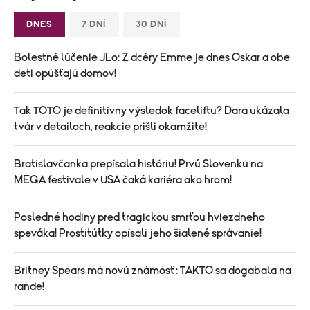
DNES
7 DNÍ
30 DNÍ
Bolestné lúčenie JLo: Z dcéry Emme je dnes Oskar a obe
deti opúšťajú domov!
Tak TOTO je definitívny výsledok faceliftu? Dara ukázala
tvár v detailoch, reakcie prišli okamžite!
Bratislavčanka prepísala históriu! Prvú Slovenku na
MEGA festivale v USA čaká kariéra ako hrom!
Posledné hodiny pred tragickou smrťou hviezdneho
speváka! Prostitútky opísali jeho šialené správanie!
Britney Spears má novú známosť: TAKTO sa dogabala na
rande!