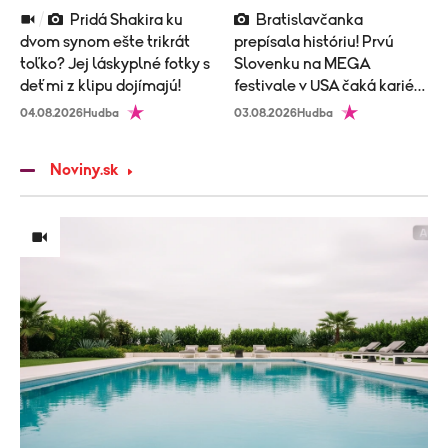
Pridá Shakira ku
Bratislavčanka
dvom synom ešte trikrát
prepísala históriu! Prvú
toľko? Jej láskyplné fotky s
Slovenku na MEGA
deťmi z klipu dojímajú!
festivale v USA čaká kariéra
ako hrom!
04.08.2026
Hudba
03.08.2026
Hudba
Noviny.sk