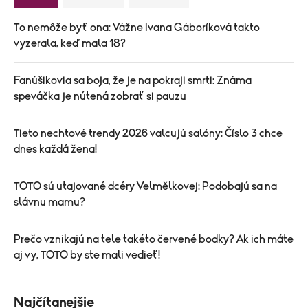
To nemôže byť ona: Vážne Ivana Gáboríková takto
vyzerala, keď mala 18?
Fanúšikovia sa boja, že je na pokraji smrti: Známa
speváčka je nútená zobrať si pauzu
Tieto nechtové trendy 2026 valcujú salóny: Číslo 3 chce
dnes každá žena!
TOTO sú utajované dcéry Velmělkovej: Podobajú sa na
slávnu mamu?
Prečo vznikajú na tele takéto červené bodky? Ak ich máte
aj vy, TOTO by ste mali vedieť!
Najčítanejšie