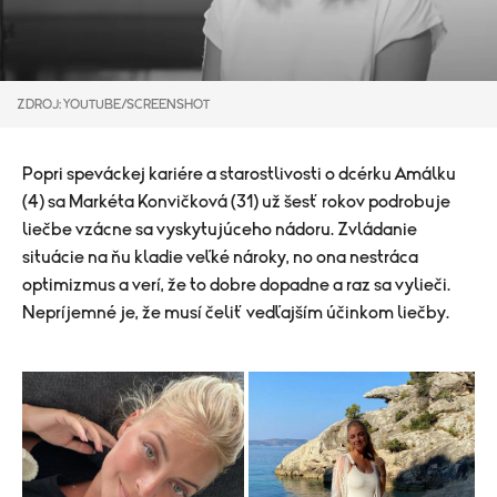
ZDROJ: YOUTUBE/SCREENSHOT
Popri speváckej kariére a starostlivosti o dcérku Amálku
(4) sa Markéta Konvičková (31) už šesť rokov podrobuje
liečbe vzácne sa vyskytujúceho nádoru. Zvládanie
situácie na ňu kladie veľké nároky, no ona nestráca
optimizmus a verí, že to dobre dopadne a raz sa vylieči.
Nepríjemné je, že musí čeliť vedľajším účinkom liečby.