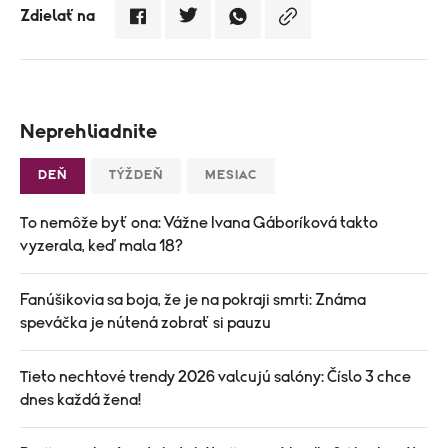
Zdielať na
Neprehliadnite
DEŇ
TÝŽDEŇ
MESIAC
To nemôže byť ona: Vážne Ivana Gáboríková takto
vyzerala, keď mala 18?
Fanúšikovia sa boja, že je na pokraji smrti: Známa
speváčka je nútená zobrať si pauzu
Tieto nechtové trendy 2026 valcujú salóny: Číslo 3 chce
dnes každá žena!