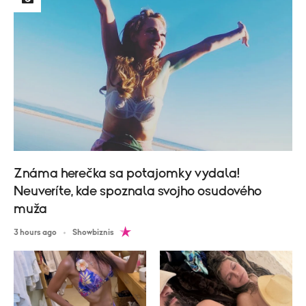
Známa herečka sa potajomky vydala!
Neuveríte, kde spoznala svojho osudového
muža
3 hours ago
Showbiznis