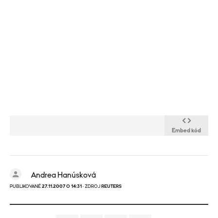
Embed kód
Andrea Hanúsková
PUBLIKOVANÉ
27.11.2007 O 14:31
· ZDROJ
REUTERS