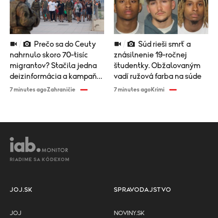
Prečo sa do Ceuty
Súd rieši smrť a
nahrnulo skoro 70-tisíc
znásilnenie 19-ročnej
migrantov? Stačila jedna
študentky. Obžalovaným
deizinformácia a kampaň
vadí ružová farba na súde
influencerov
7 minutes ago
Zahraničie
7 minutes ago
Krimi
RIADIME SA KÓDEXOM
JOJ.SK
SPRAVODAJSTVO
JOJ
NOVINY.SK