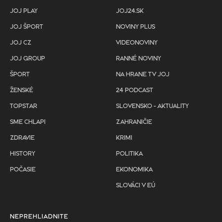
JOJ PLAY
JOJ24.SK
JOJ ŠPORT
NOVINY PLUS
JOJ CZ
VIDEONOVINY
JOJ GROUP
RANNÉ NOVINY
ŠPORT
NA HRANE TV JOJ
ŽENSKÉ
24 PODCAST
TOPSTAR
SLOVENSKO - AKTUALITY
SME CHLAPI
ZAHRANIČIE
ZDRAVIE
KRIMI
HISTORY
POLITIKA
POČASIE
EKONOMIKA
SLOVÁCI V EÚ
NEPREHLIADNITE