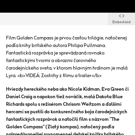
Embed kód
Film Golden Compass je prvou časťou trilógie, natočenej
podľa knihy britského autora Philipa Pullmana.
Fantastická rozprávka je sprevádzaná rovnako
fantastickými tvormi a obrazmi čarovného
čarodejníckeho sveta, v ktorom hlavným hrdinom je malá
Lyra. <b>VIDEÁ: Zostrihy z filmu a trailer</b>
Hviezdy hereckého neba ako Nicole Kidman, Eva Green či
Daniel Craig a napokon tiež nováčik, malá Dakota Blue
Richards spolu s režisérom Chrisom Weitzom a ďalšími
hercami sa pustili do konkurenčného boja čarodejníckych
fantastických rozprávok a natočili film s názvom "The
Golden Compass" (Zlatý kompas), natočený podľa
najpredávanejšej rovnomennej detskej knižky britského