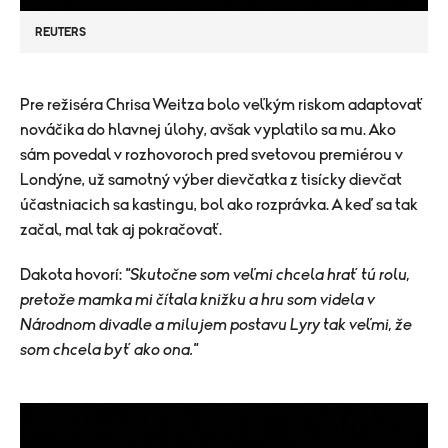
REUTERS
Pre režiséra Chrisa Weitza bolo veľkým riskom adaptovať
nováčika do hlavnej úlohy, avšak vyplatilo sa mu. Ako
sám povedal v rozhovoroch pred svetovou premiérou v
Londýne, už samotný výber dievčatka z tisícky dievčat
účastniacich sa kastingu, bol ako rozprávka. A keď sa tak
začal, mal tak aj pokračovať.
Dakota hovorí:
"Skutočne som veľmi chcela hrať tú rolu,
pretože mamka mi čítala knižku a hru som videla v
Národnom divadle a milujem postavu Lyry tak veľmi, že
som chcela byť ako ona."