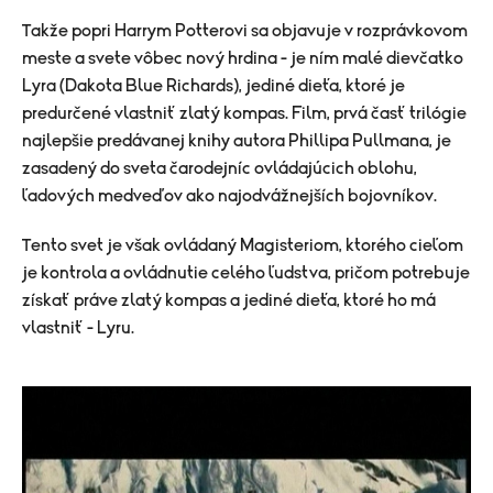
Takže popri Harrym Potterovi sa objavuje v rozprávkovom
meste a svete vôbec nový hrdina - je ním malé dievčatko
Lyra (Dakota Blue Richards), jediné dieťa, ktoré je
predurčené vlastniť zlatý kompas. Film, prvá časť trilógie
najlepšie predávanej knihy autora Phillipa Pullmana, je
zasadený do sveta čarodejníc ovládajúcich oblohu,
ľadových medveďov ako najodvážnejších bojovníkov.
Tento svet je však ovládaný Magisteriom, ktorého cieľom
je kontrola a ovládnutie celého ľudstva, pričom potrebuje
získať práve zlatý kompas a jediné dieťa, ktoré ho má
vlastniť - Lyru.