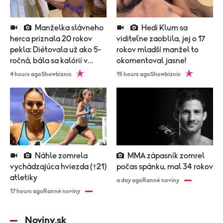
Manželka slávneho
Hedi Klum sa
herca priznala 20 rokov
viditeľne zaoblila, jej o 17
pekla: Diétovala už ako 5-
rokov mladší manžel to
ročná, bála sa kalórií v
okomentoval jasne!
zubnej paste!
4 hours ago
Showbiznis
15 hours ago
Showbiznis
Náhle zomrela
MMA zápasník zomrel
vychádzajúca hviezda (†21)
počas spánku, mal 34 rokov
atletiky
a day ago
Ranné noviny
17 hours ago
Ranné noviny
Noviny.sk