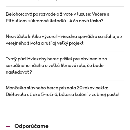
Belohorcová po rozvode o živote v luxuse: Večere s
Pitbullom, súkromné lietadlá... A čo nová láska?
Nezvládla kritiku výzoru! Hviezdna speváčka sa sťahuje z
verejného života a ruší aj veľký projekt
Tvrdý pád! Hviezdny herec prišiel pre obvinenia zo
sexuálneho násilia o veľkú filmovú rolu, čo bude
nasledovať?
Manželka slávneho herca priznala 20 rokov pekla:
Diétovala už ako 5-ročná, bála sa kalórií v zubnej paste!
Odporúčame