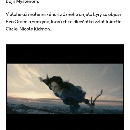
boj s Mysteriom.
V úlohe až materinského strážneho anjela Lyry sa objaví
Eva Green a vedkyne, ktorá chce dievčatko vziať k Arctic
Circle, Nicole Kidman.