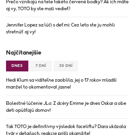
Prečo vznikajú na tele takéto červené bodky? Ak ich máte
aj vy, TOTO by ste mali vedieť!
Jennifer Lopez sa lúči s deťmi: Cez leto ste ju mohli
stretnúť aj vy!
Najčítanejšie
DNES
7 DNÍ
30 DNÍ
Hedi Klum sa viditeľne zaoblila, jej o 17 rokov mladší
manžel to okomentoval jasne!
Bolestné lúčenie JLo: Z dcéry Emme je dnes Oskar a obe
deti opúšťajú domov!
Tak TOTO je definitívny výsledok faceliftu? Dara ukázala
tvár v detailoch, reakcie prišli okamžite!