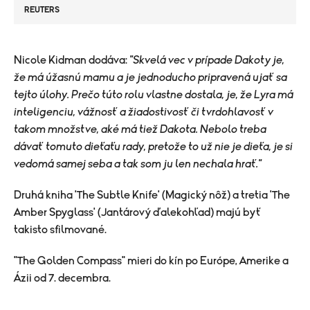
REUTERS
Nicole Kidman dodáva:
"Skvelá vec v prípade Dakoty je,
že má úžasnú mamu a je jednoducho pripravená ujať sa
tejto úlohy. Prečo túto rolu vlastne dostala, je, že Lyra má
inteligenciu, vážnosť a žiadostivosť či tvrdohlavosť v
takom množstve, aké má tiež Dakota. Nebolo treba
dávať tomuto dieťaťu rady, pretože to už nie je dieťa, je si
vedomá samej seba a tak som ju len nechala hrať."
Druhá kniha 'The Subtle Knife' (Magický nôž) a tretia 'The
Amber Spyglass' (Jantárový ďalekohľad) majú byť
takisto sfilmované.
"The Golden Compass" mieri do kín po Európe, Amerike a
Ázii od 7. decembra.