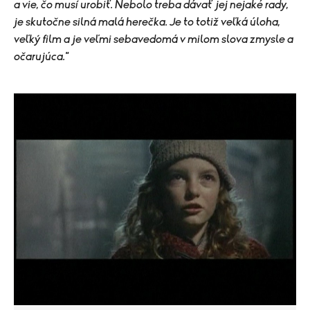
a vie, čo musí urobiť. Nebolo treba dávať jej nejaké rady,
je skutočne silná malá herečka. Je to totiž veľká úloha,
veľký film a je veľmi sebavedomá v milom slova zmysle a
očarujúca."