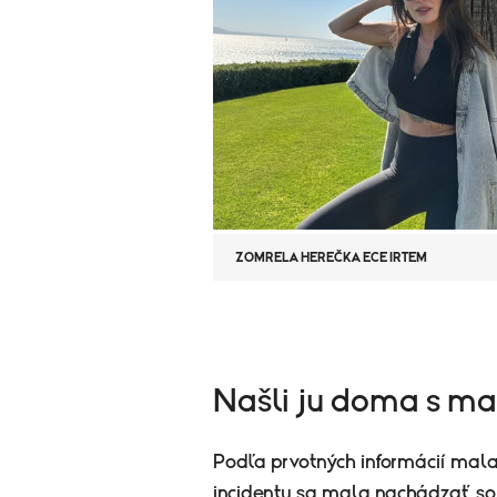
ZOMRELA HEREČKA ECE IRTEM
Našli ju doma s m
Podľa prvotných informácií mal
incidentu sa mala nachádzať so 