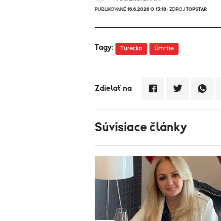
PUBLIKOVANÉ
16.6.2026 O 13:18
· ZDROJ
TOPSTAR
Tagy:
Turecko
Úmrtie
Zdielať na
Súvisiace články