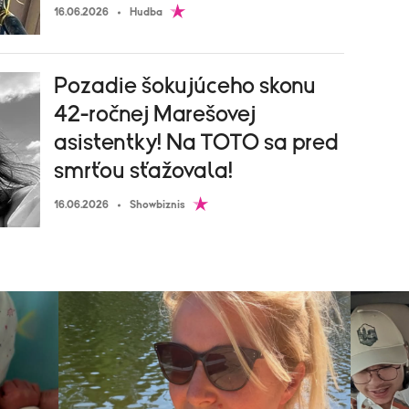
16.06.2026
Hudba
Pozadie šokujúceho skonu
42-ročnej Marešovej
asistentky! Na TOTO sa pred
smrťou sťažovala!
16.06.2026
Showbiznis