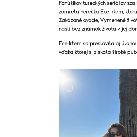
Fanúšikov tureckých seriálov zas
zomrela herečka Ece Irtem, ktorú
Zakázané ovocie, Vymenené život
našli bez známok života v jej d
Ece Irtem sa preslávila aj úloho
vďaka ktorej si získala široké p