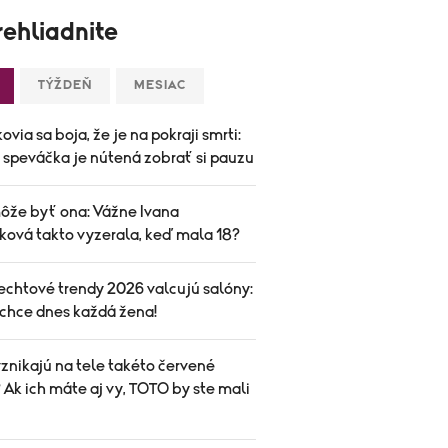
ehliadnite
TÝŽDEŇ
MESIAC
ovia sa boja, že je na pokraji smrti:
speváčka je nútená zobrať si pauzu
ôže byť ona: Vážne Ivana
ková takto vyzerala, keď mala 18?
echtové trendy 2026 valcujú salóny:
 chce dnes každá žena!
znikajú na tele takéto červené
Ak ich máte aj vy, TOTO by ste mali