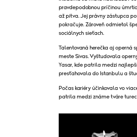
pravdepodobnou príčinou úmrtia b
až pitva. Jej právny zástupca pot
pokračuje. Zároveň odmietol špeku
sociálnych sieťach.
Talentovaná herečka aj operná s
meste Sivas. Vyštudovala operný 
Yasar, kde patrila medzi najlepš
presťahovala do Istanbulu a štud
Počas kariéry účinkovala vo viac
patrila medzi známe tváre tureck