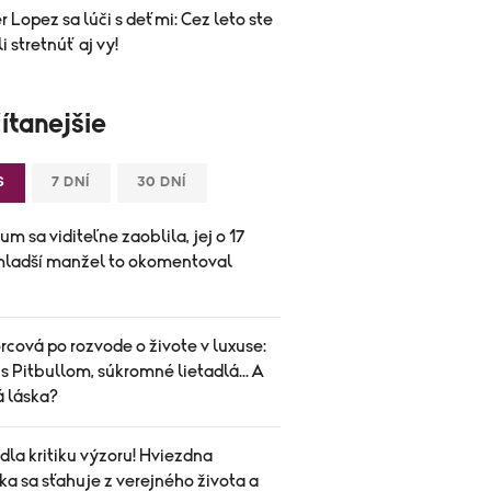
r Lopez sa lúči s deťmi: Cez leto ste
i stretnúť aj vy!
ítanejšie
S
7 DNÍ
30 DNÍ
um sa viditeľne zaoblila, jej o 17
mladší manžel to okomentoval
cová po rozvode o živote v luxuse:
s Pitbullom, súkromné lietadlá... A
á láska?
la kritiku výzoru! Hviezdna
a sa sťahuje z verejného života a