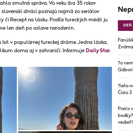
iahla smutná správa. Vo veku iba 35 rokov
Nepr
 slovenskí diváci poznajú najmä zo seriálov
y či Recept na lásku. Podľa tureckých médií ju
DEŇ
ome len deň po oslave narodenín.
Fanúšik
u Isil v populárnej tureckej dráme Jedna láska,
Známa 
ublikum doma aj v zahraničí. Informuje
Daily Star
.
To nem
Gáborí
Tieto n
Číslo 3
Prečo v
bodky? 
vedieť!