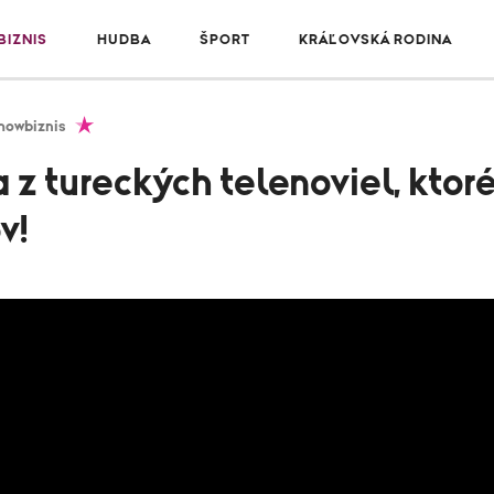
IZNIS
HUDBA
ŠPORT
KRÁĽOVSKÁ RODINA
howbiznis
z tureckých telenoviel, ktoré
v!