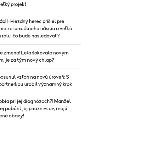
 veľký projekt
ád! Hviezdny herec prišiel pre
ia zo sexuálneho násilia o veľkú
ú rolu, čo bude nasledovať?
ale zmena! Lela šokovala novým
m, je za tým nový chlap?
posunul vzťah na novú úroveň: S
partnerkou urobil významný krok
obia pri jej diagnózach?! Manžel
j pobúril jej priaznivcov, majú
ené obavy!