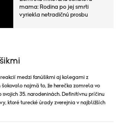
mama: Rodina po jej smrti
vyriekla netradičnú prosbu
šikmi
 reakcií medzi fanúšikmi aj kolegami z
 šokovalo najmä to, že herečka zomrela vo
vojich 35. narodeninách. Definitívnu príčinu
y, ktoré turecké úrady zverejnia v najbližších