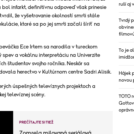
ruší aj
ol infarkt, definitívnu odpoveď však prinesie
vrdil, že vyšetrovanie okolností smrti stále
Tvrdý p
lácie, ktoré sa po jej smrti začali šíriť na
obvinen
filmov
peváčka Ece Irtem sa narodila v tureckom
To je 
spev a vokálnu interpretáciu na Univerzite
imidžo
ích študentov svojho ročníka. Neskôr sa
ovala herectvo v Kultúrnom centre Sadri Alisik.
Hájek 
novou 
erých úspešných televíznych projektoch a
ej televíznej scény.
TOTO r
Gottove
oprávn
PREČÍTAJTE SI TIEŽ
Zomrela milovaná seriálová