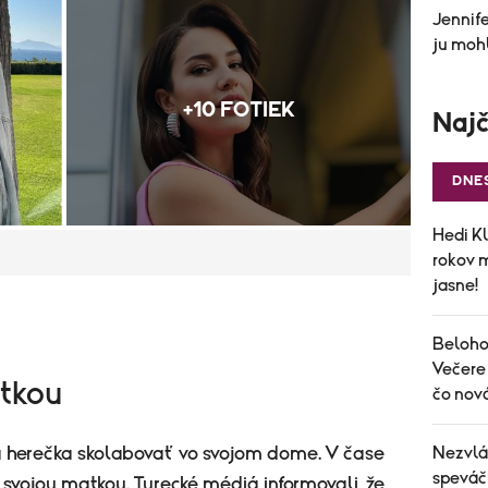
Jennife
ju mohl
+10 FOTIEK
Najč
DNE
Hedi Kl
rokov 
jasne!
Belohor
Večere 
atkou
čo nov
Nezvlád
a herečka skolabovať vo svojom dome. V čase
speváčk
svojou matkou. Turecké médiá informovali, že