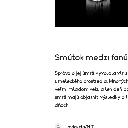
Smútok medzi fanú
Správa o jej úmrtí vyvolala vlnu
umeleckého prostredia. Mnohých
veľmi mladom veku a len deň po s
smrti majú objasniť výsledky pitv
dňoch.
redakcia/NIT