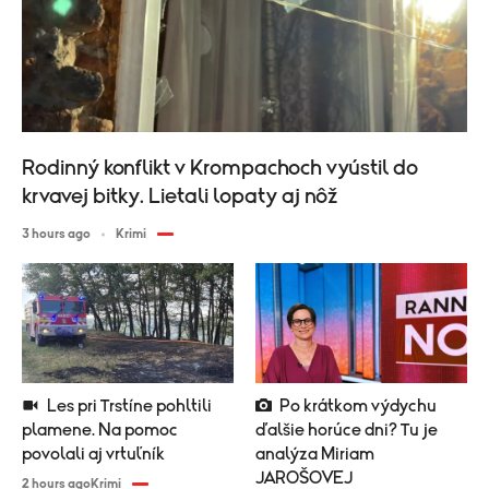
Rodinný konflikt v Krompachoch vyústil do
krvavej bitky. Lietali lopaty aj nôž
3 hours ago
Krimi
Les pri Trstíne pohltili
Po krátkom výdychu
plamene. Na pomoc
ďalšie horúce dni? Tu je
povolali aj vrtuľník
analýza Miriam
JAROŠOVEJ
2 hours ago
Krimi