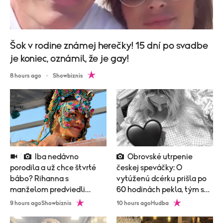
Šok v rodine známej herečky! 15 dní po svadbe
je koniec, oznámil, že je gay!
8 hours ago
Showbiznis
Iba nedávno
Obrovské utrpenie
porodila a už chce štvrté
českej speváčky: O
bábo? Rihanna s
vytúženú dcérku prišla po
manželom predviedli
60 hodinách pekla, tým sa
poriadne nemravný tanec!
to neskončilo
9 hours ago
Showbiznis
10 hours ago
Hudba