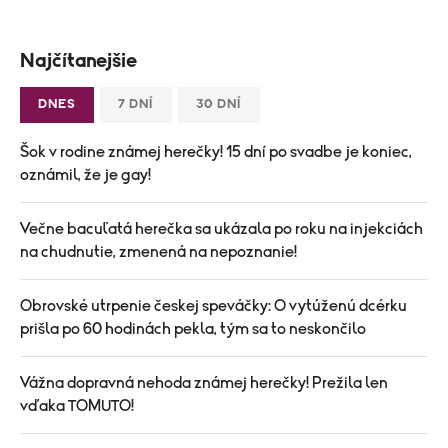
Najčítanejšie
DNES
7 DNÍ
30 DNÍ
Šok v rodine známej herečky! 15 dní po svadbe je koniec,
oznámil, že je gay!
Večne bacuľatá herečka sa ukázala po roku na injekciách
na chudnutie, zmenená na nepoznanie!
Obrovské utrpenie českej speváčky: O vytúženú dcérku
prišla po 60 hodinách pekla, tým sa to neskončilo
Vážna dopravná nehoda známej herečky! Prežila len
vďaka TOMUTO!