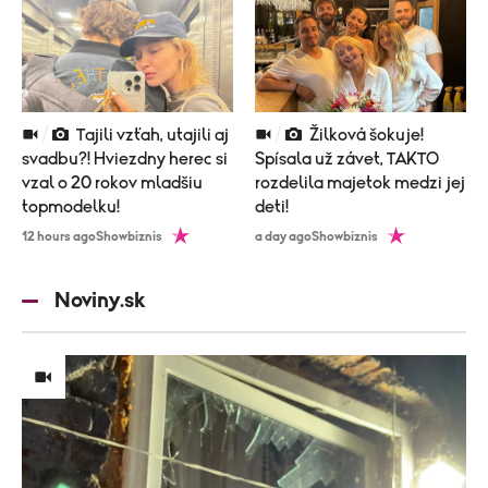
Tajili vzťah, utajili aj
Žilková šokuje!
svadbu?! Hviezdny herec si
Spísala už závet, TAKTO
vzal o 20 rokov mladšiu
rozdelila majetok medzi jej
topmodelku!
deti!
12 hours ago
Showbiznis
a day ago
Showbiznis
Noviny.sk