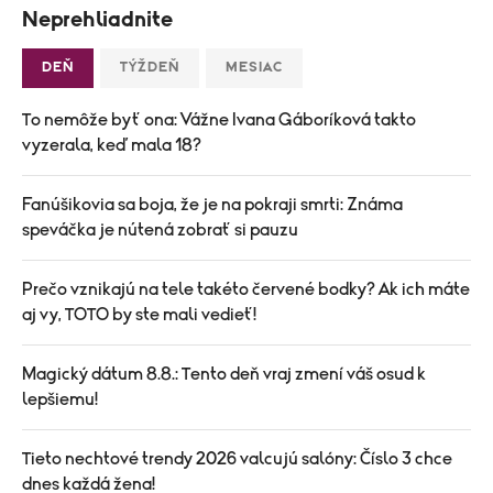
Neprehliadnite
DEŇ
TÝŽDEŇ
MESIAC
To nemôže byť ona: Vážne Ivana Gáboríková takto
vyzerala, keď mala 18?
Fanúšikovia sa boja, že je na pokraji smrti: Známa
speváčka je nútená zobrať si pauzu
Prečo vznikajú na tele takéto červené bodky? Ak ich máte
aj vy, TOTO by ste mali vedieť!
Magický dátum 8.8.: Tento deň vraj zmení váš osud k
lepšiemu!
Tieto nechtové trendy 2026 valcujú salóny: Číslo 3 chce
dnes každá žena!