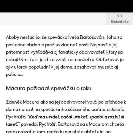
Embed kód
Akoby nestačilo, že speváčka Iveta Bartošová si toho za
posledné obdobie prežila viac než dosť! Najnovšie jej
prítomnosť vyhľadáva aj fanatický obdivovateľ, ktorý sa
netají tým, že si ju chce vziať za manželku. Obťažoval ju
aj v utorok popoludní v jej dome, zasahovať musela aj
polícia...
Macura požiadal speváčku o roku
Zdeněk Macura, ako sa jej obdivovateľ volá, po príchode k
domu narazil na speváčkinho súčasného partnera Josefa
Rychtářa.
"Keď ma uvidel, začal utekať, spadol a rozbil si
lakeť,"
povedal Rychtář. Bartošová sa s Macurom chcela
porozprávať o tom, prečo ju neustále obťažuje, no