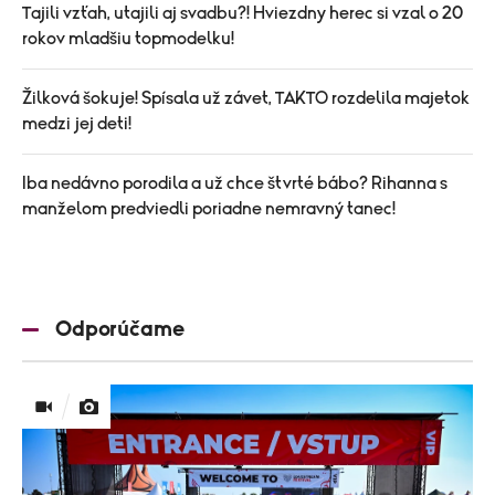
Tajili vzťah, utajili aj svadbu?! Hviezdny herec si vzal o 20
rokov mladšiu topmodelku!
Žilková šokuje! Spísala už závet, TAKTO rozdelila majetok
medzi jej deti!
Iba nedávno porodila a už chce štvrté bábo? Rihanna s
manželom predviedli poriadne nemravný tanec!
Odporúčame