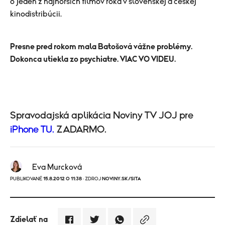
o jeden z najhorších filmov roka v slovenskej a českej
kinodistribúcii.
Presne pred rokom mala Batošová vážne problémy.
Dokonca utiekla zo psychiatre. VIAC VO VIDEU.
Spravodajská aplikácia Noviny TV JOJ pre
iPhone TU.
ZADARMO.
Eva Murcková
PUBLIKOVANÉ
15.8.2012 O 11:38
· ZDROJ
NOVINY.SK/SITA
Zdielať na