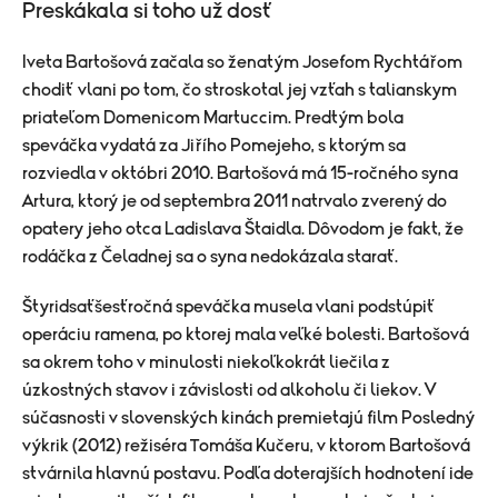
Preskákala si toho už dosť
Iveta Bartošová začala so ženatým Josefom Rychtářom
chodiť vlani po tom, čo stroskotal jej vzťah s talianskym
priateľom Domenicom Martuccim. Predtým bola
speváčka vydatá za Jiřího Pomejeho, s ktorým sa
rozviedla v októbri 2010. Bartošová má 15-ročného syna
Artura, ktorý je od septembra 2011 natrvalo zverený do
opatery jeho otca Ladislava Štaidla. Dôvodom je fakt, že
rodáčka z Čeladnej sa o syna nedokázala starať.
Štyridsaťšesťročná speváčka musela vlani podstúpiť
operáciu ramena, po ktorej mala veľké bolesti. Bartošová
sa okrem toho v minulosti niekoľkokrát liečila z
úzkostných stavov i závislosti od alkoholu či liekov. V
súčasnosti v slovenských kinách premietajú film Posledný
výkrik (2012) režiséra Tomáša Kučeru, v ktorom Bartošová
stvárnila hlavnú postavu. Podľa doterajších hodnotení ide