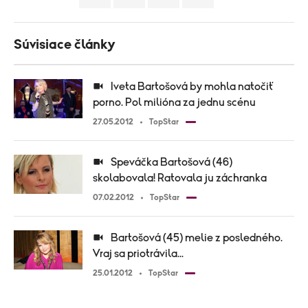
Súvisiace články
Iveta Bartošová by mohla natočiť
porno. Pol milióna za jednu scénu
27.05.2012
TopStar
Speváčka Bartošová (46)
skolabovala! Ratovala ju záchranka
07.02.2012
TopStar
Bartošová (45) melie z posledného.
Vraj sa priotrávila...
25.01.2012
TopStar