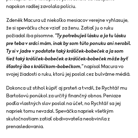
napokon radšej zavolala políciu.
Zdeněk Macura už niekoľko mesiacov verejne vyhlasuje,
že si speváčku chce vziať za ženu. Zatiaľ ju o ruku
požiadal iba písomne.
"Ty potrebuješ lásku a ja tu lásku
pre teba v srdci mám, inak by som túto ponuku ani nerobil.
Ty si v jadre v podstate taký králiček-bobeček a ja som
tiež taký králiček-bobeček a králiček-bobeček môže byť
šťastný iba s králičkom-bobečkom,"
napísal Macura vo
svojej žiadosti o ruku, ktorú jej poslal cez bulvárne médiá.
Dokonca už stihol kúpiť aj prsteň a tvrdil, že Rychtář mu
Bartošovú ponúkol za určitý finančný obnos. Peniaze
podľa vlastných slov poslal na účet, no Rychtář sa jej
napriek tomu nevzdal. Speváčka napriek všetkým
skutočnostiam zatiaľ obdivovateľa neobvinila z
prenasledovania.