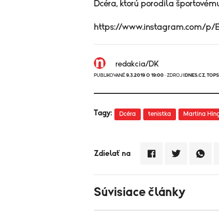
Dcéra, ktorú porodila športovému
https://www.instagram.com/p
redakcia/DK
PUBLIKOVANÉ
9.3.2019 O 19:00
· ZDROJ
IDNES.CZ
,
TOPS
Tagy:
Dcéra
tenistka
Martina Hin
Zdielať na
Súvisiace články