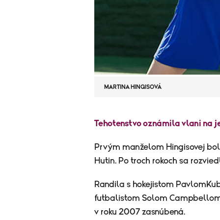
MARTINA HINGISOVÁ
Tehotenstvo oznámila vlani na j
Prvým manželom Hingisovej bol 
Hutin. Po troch rokoch sa rozviedli
Randila s hokejistom PavlomKub
futbalistom Solom Campbellom
v roku 2007 zasnúbená.