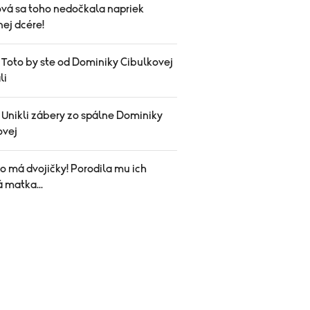
vá sa toho nedočkala napriek
ej dcére!
 Toto by ste od Dominiky Cibulkovej
li
 Unikli zábery zo spálne Dominiky
ovej
o má dvojičky! Porodila mu ich
 matka...