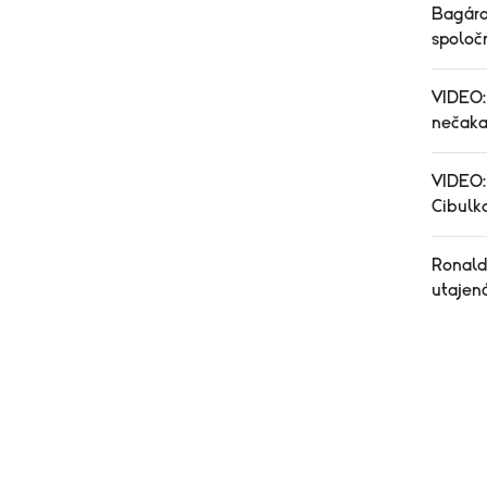
Bagáro
spoločn
VIDEO:
nečaka
VIDEO:
Cibulk
Ronald
utajená