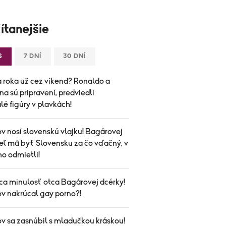
ítanejšie
S
7 DNÍ
30 DNÍ
 roka už cez víkend? Ronaldo a
a sú pripravení, predviedli
é figúry v plavkách!
v nosí slovenskú vlajku! Bagárovej
teľ má byť Slovensku za čo vďačný, v
o odmietli!
ca minulosť otca Bagárovej dcérky!
v nakrúcal gay porno?!
v sa zasnúbil s mladučkou kráskou!