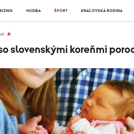
IZNIS
HUDBA
ŠPORT
KRÁĽOVSKÁ RODINA
rt
so slovenskými koreňmi porod