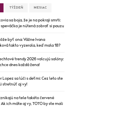
TÝŽDEŇ
MESIAC
ovia sa boja, že je na pokraji smrti:
speváčka je nútená zobrať si pauzu
ôže byť ona: Vážne Ivana
ková takto vyzerala, keď mala 18?
echtové trendy 2026 valcujú salóny:
 chce dnes každá žena!
r Lopez sa lúči s deťmi: Cez leto ste
i stretnúť aj vy!
znikajú na tele takéto červené
Ak ich máte aj vy, TOTO by ste mali