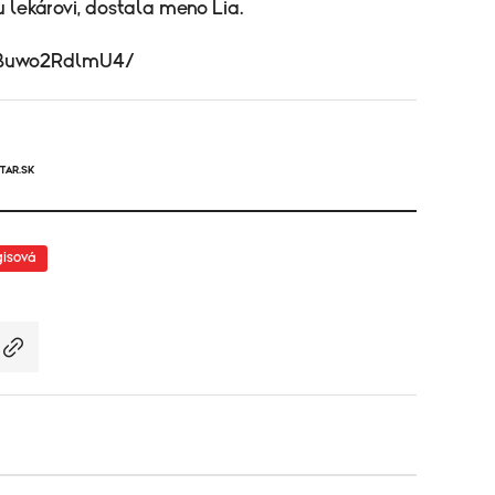
 lekárovi, dostala meno Lia.
/Buwo2RdlmU4/
TAR.SK
gisová