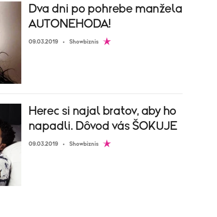
Dva dni po pohrebe manžela
AUTONEHODA!
09.03.2019
Showbiznis
Herec si najal bratov, aby ho
napadli. Dôvod vás ŠOKUJE
09.03.2019
Showbiznis