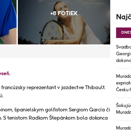
+8 FOTIEK
Najč
DNE
Svadba
Georgin
dokonal
eseň.
Murado
expria
francúzsky reprezentant v jazdectve Thibault
Česku h
.​
Šokujú
inom, španielskym golfistom Sergiom García či
Murado
. S tenistom Radkom Štepánkom bola dokonca
Murado