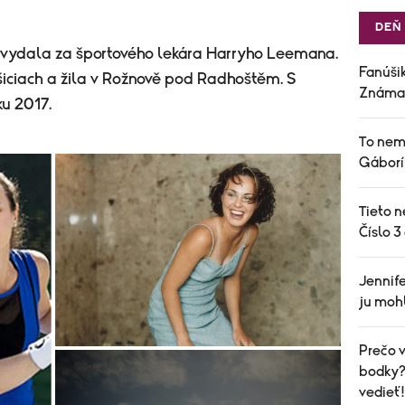
DEŇ
e vydala za športového lekára Harryho Leemana.
Fanúšik
iciach a žila v
Rožnově pod Radhoštěm. S
Známa 
ku 2017.
To nem
Gáborí
Tieto n
Číslo 3
Jennife
ju mohl
Prečo v
bodky? 
vedieť!