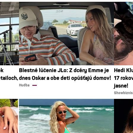
ok
Blestné lúčenie JLo: Z dcéry Emme je
Hedi Klu
tailoch,
dnes Oskar a obe deti opúšťajú domov!
17 roko
jasne!
Hudba
Showbiznis