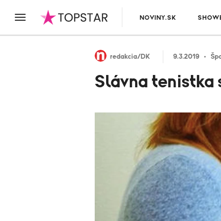
NOVINY.SK
SHOWB
redakcia/DK
9.3.2019
Špo
Slávna tenistka 