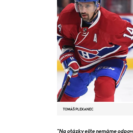
TOMÁŠ PLEKANEC
"Na otázky ešte nemáme odpoved