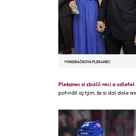
VONDRÁČKOVÁ PLEKANEC
Plekanec si zbalil veci a odlete
potvrdil aj tým, že si dal dole s