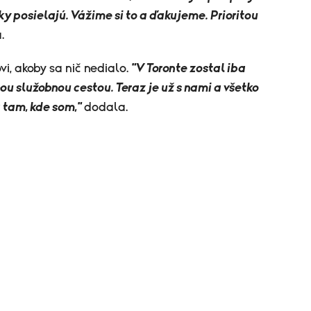
ky posielajú. Vážime si to a ďakujeme. Prioritou
​
vi, akoby sa nič nedialo.
"V Toronte zostal iba
u služobnou cestou. Teraz je už s nami a všetko
 tam, kde som,"
dodala.