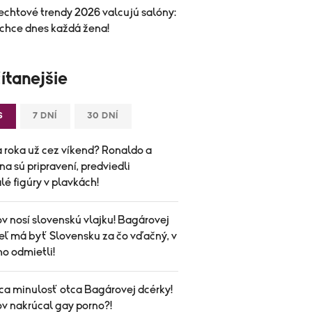
echtové trendy 2026 valcujú salóny:
 chce dnes každá žena!
ítanejšie
S
7 DNÍ
30 DNÍ
 roka už cez víkend? Ronaldo a
a sú pripravení, predviedli
é figúry v plavkách!
v nosí slovenskú vlajku! Bagárovej
teľ má byť Slovensku za čo vďačný, v
o odmietli!
ca minulosť otca Bagárovej dcérky!
v nakrúcal gay porno?!