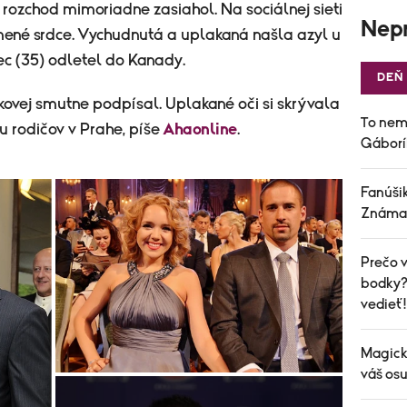
 rozchod mimoriadne zasiahol. Na sociálnej sieti
Nepr
omené srdce. Vychudnutá a uplakaná našla azyl u
ec (35) odletel do Kanady.
DEŇ
vej smutne podpísal. Uplakané oči si skrývala
To nem
u rodičov v Prahe, píše
Ahaonline
.
Gáborí
Fanúšik
Známa 
Prečo v
bodky? 
vedieť!
Magick
váš osu