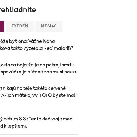
ehliadnite
TÝŽDEŇ
MESIAC
ôže byť ona: Vážne Ivana
ková takto vyzerala, keď mala 18?
ovia sa boja, že je na pokraji smrti:
speváčka je nútená zobrať si pauzu
znikajú na tele takéto červené
Ak ich máte aj vy, TOTO by ste mali
ý dátum 8.8.: Tento deň vraj zmení
d k lepšiemu!