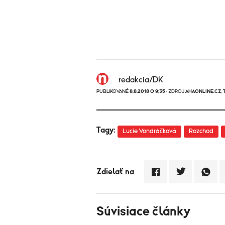
redakcia/DK
PUBLIKOVANÉ
8.8.2018 O 9:35
· ZDROJ
AHAONLINE.CZ
,
Tagy:
Lucie Vondráčková
Rozchod
Zdielať na
Súvisiace články