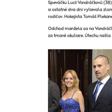
Speváčku Lucii Vondráčkovú (38)
si ostatné dva dni vylievala zl
rodičov. Hokejista Tomáš Plekan
Odchod manžela sa na Vondráčko
za tmavé okuliare. Útechu našla 