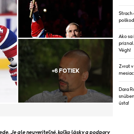
Strach
poškod
Ako sa 
priznal
Végh!
Zvrat v
+6 FOTIEK
mesiac
Dara Ro
snúben
ústa!
e. Je ale neuveriteľné, koľko lásky a podpory