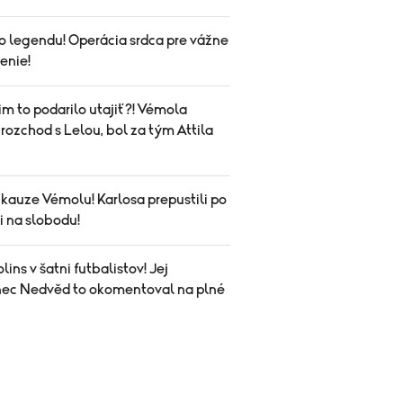
 o legendu! Operácia srdca pre vážne
enie!
im to podarilo utajiť?! Vémola
 rozchod s Lelou, bol za tým Attila
 kauze Vémolu! Karlosa prepustili po
i na slobodu!
lins v šatni futbalistov! Jej
ec Nedvěd to okomentoval na plné