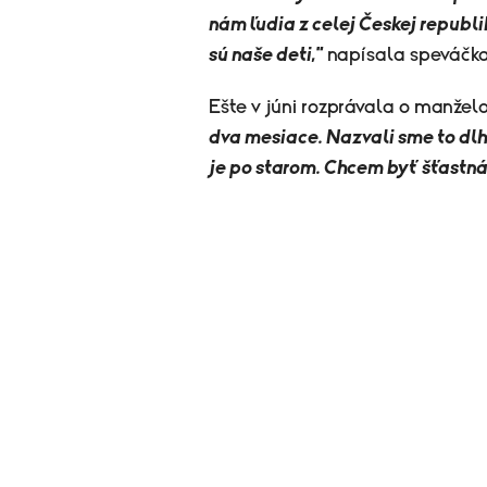
nám ľudia z celej Českej republi
sú naše deti,"
napísala speváčka.
Ešte v júni rozprávala o manželo
dva mesiace. Nazvali sme to dlho
je po starom. Chcem byť šťastná