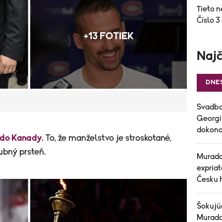
Tieto n
Číslo 3
+13 FOTIEK
Najč
DNE
Svadba
Georgin
dokonal
l do Kanady.
To, že manželstvo je stroskotané,
nubný prsteň.
Murado
expria
Česku h
Šokujú
Murado