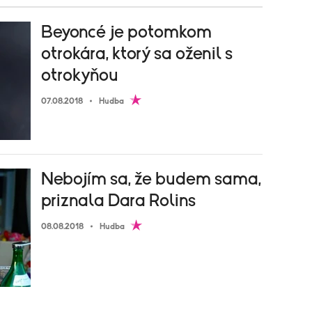
Beyoncé je potomkom
otrokára, ktorý sa oženil s
otrokyňou
07.08.2018
Hudba
Nebojím sa, že budem sama,
priznala Dara Rolins
08.08.2018
Hudba