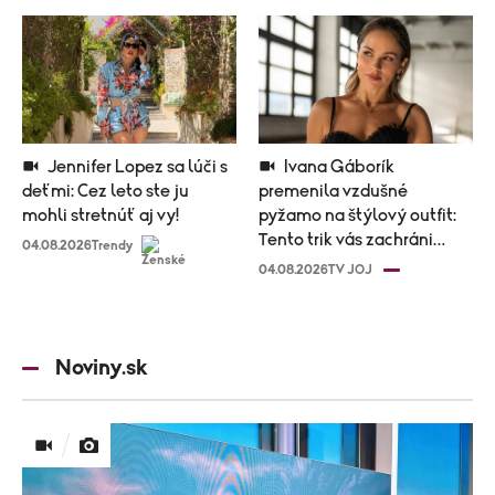
Jennifer Lopez sa lúči s
Ivana Gáborík
deťmi: Cez leto ste ju
premenila vzdušné
mohli stretnúť aj vy!
pyžamo na štýlový outfit:
Tento trik vás zachráni
04.08.2026
Trendy
počas horúčav
04.08.2026
TV JOJ
Noviny.sk