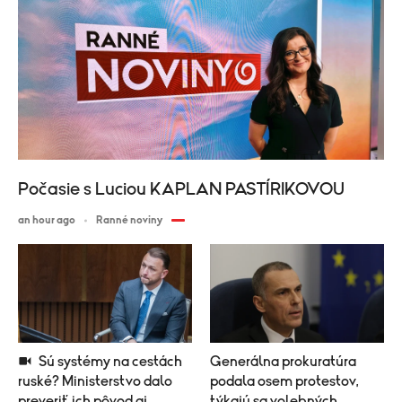
Počasie s Luciou KAPLAN PASTÍRIKOVOU
an hour ago
Ranné noviny
Sú systémy na cestách
Generálna prokuratúra
ruské? Ministerstvo dalo
podala osem protestov,
preveriť ich pôvod aj
týkajú sa volebných