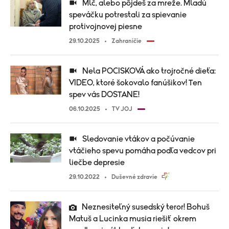
Mlč, alebo pôjdeš za mreže. Mladú
speváčku potrestali za spievanie
protivojnovej piesne
29.10.2025
Zahraničie
Nela POCISKOVÁ ako trojročné dieťa:
VIDEO, ktoré šokovalo fanúšikov! Ten
spev vás DOSTANE!
06.10.2025
TV JOJ
Sledovanie vtákov a počúvanie
vtáčieho spevu pomáha podľa vedcov pri
liečbe depresie
29.10.2022
Duševné zdravie
Neznesiteľný susedský teror! Bohuš
Matuš a Lucinka musia riešiť okrem