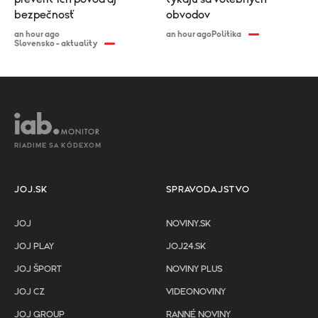
bezpečnosť
obvodov
an hour ago
an hour ago
Politika
Slovensko - aktuality
RIADIME SA KÓDEXOM
JOJ.SK
SPRAVODAJSTVO
JOJ
NOVINY.SK
JOJ PLAY
JOJ24.SK
JOJ ŠPORT
NOVINY PLUS
JOJ CZ
VIDEONOVINY
JOJ GROUP
RANNÉ NOVINY