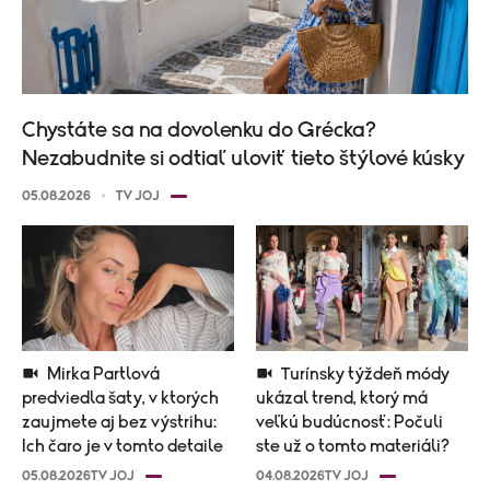
Chystáte sa na dovolenku do Grécka?
Nezabudnite si odtiaľ uloviť tieto štýlové kúsky
05.08.2026
TV JOJ
Mirka Partlová
Turínsky týždeň módy
predviedla šaty, v ktorých
ukázal trend, ktorý má
zaujmete aj bez výstrihu:
veľkú budúcnosť: Počuli
Ich čaro je v tomto detaile
ste už o tomto materiáli?
05.08.2026
TV JOJ
04.08.2026
TV JOJ