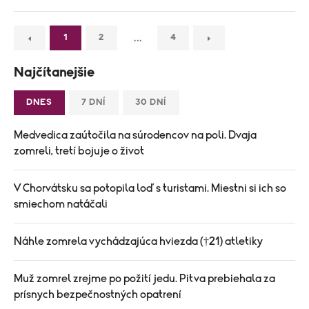
…
1
2
4
Najčítanejšie
DNES
7 DNÍ
30 DNÍ
Medvedica zaútočila na súrodencov na poli. Dvaja
zomreli, tretí bojuje o život
V Chorvátsku sa potopila loď s turistami. Miestni si ich so
smiechom natáčali
Náhle zomrela vychádzajúca hviezda (†21) atletiky
Muž zomrel zrejme po požití jedu. Pitva prebiehala za
prísnych bezpečnostných opatrení