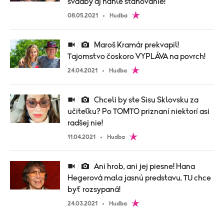
svadby aj náhle sťahovanie!
08.05.2021
Hudba
Maroš Kramár prekvapil!
Tajomstvo čoskoro VYPLÁVA na povrch!
24.04.2021
Hudba
Chceli by ste Sisu Sklovsku za
učiteľku? Po TOMTO priznaní niektorí asi
radšej nie!
11.04.2021
Hudba
Ani hrob, ani jej piesne! Hana
Hegerová mala jasnú predstavu, TU chce
byť rozsypaná!
24.03.2021
Hudba