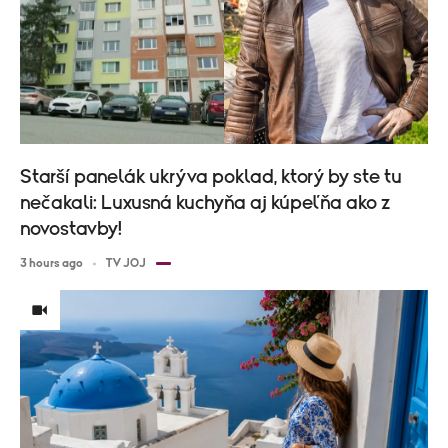
Starší panelák ukrýva poklad, ktorý by ste tu
nečakali: Luxusná kuchyňa aj kúpeľňa ako z
novostavby!
3 hours ago
TV JOJ