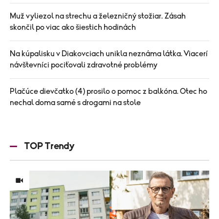
Muž vyliezol na strechu a železničný stožiar. Zásah
skončil po viac ako šiestich hodinách
Na kúpalisku v Diakovciach unikla neznáma látka. Viacerí
návštevníci pociťovali zdravotné problémy
Plačúce dievčatko (4) prosilo o pomoc z balkóna. Otec ho
nechal doma samé s drogami na stole
TOP Trendy