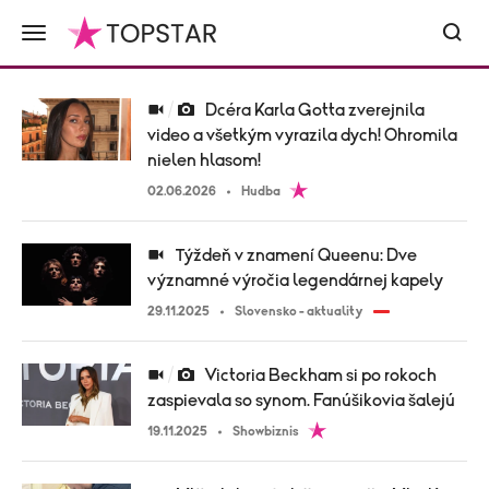
Dcéra Karla Gotta zverejnila
video a všetkým vyrazila dych! Ohromila
nielen hlasom!
02.06.2026
Hudba
Týždeň v znamení Queenu: Dve
významné výročia legendárnej kapely
29.11.2025
Slovensko - aktuality
Victoria Beckham si po rokoch
zaspievala so synom. Fanúšikovia šalejú
19.11.2025
Showbiznis