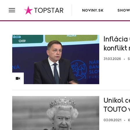
NOVINY.SK
SHOW
Inflácia
konflikt
31.03.2026
S
Unikol c
TOUTO v
03.09.2021
K