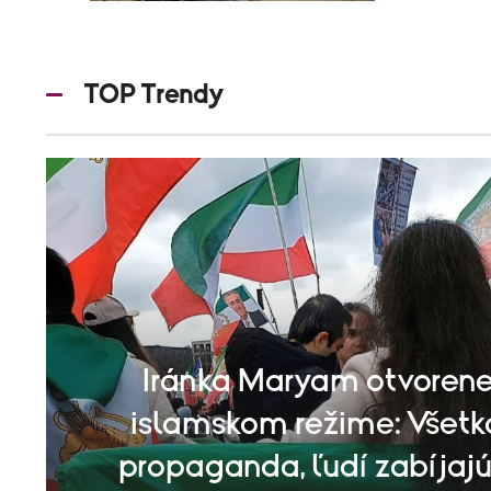
TOP Trendy
Iránka Maryam otvorene
islamskom režime: Všetk
propaganda, ľudí zabíjajú