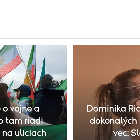
 o vojne a
Dominika Ric
o tam riadi
dokonalých 
 na uliciach
vec: Sl