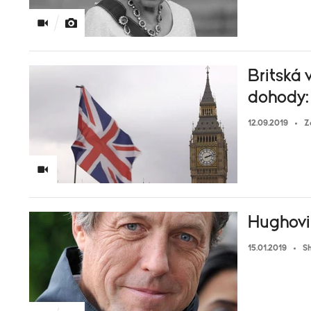
Britská 
dohody:
12.09.2019
Z
Hughovi 
15.01.2019
S