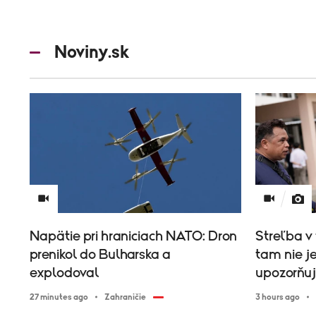
Noviny.sk
Napätie pri hraniciach NATO: Dron
Streľba v 
prenikol do Bulharska a
tam nie j
explodoval
upozorňuj
27 minutes ago
Zahraničie
3 hours ago