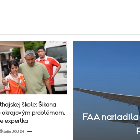
thajskej škole: Šikana
e okrajovým problémom,
FAA nariadila 
e expertka
Štúdio JOJ 24