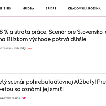
BIZNIS
HUDBA
ŠPORT
KRÁĽOVSKÁ RODINA
 6 % a strata práce: Scenár pre Slovensko,
 na Blízkom východe potrvá dlhšie
lovensko - aktuality
elý scenár pohrebu kráľovnej Alžbety! Pr
etou sa oznámi jej smrť!
ráľovská rodina