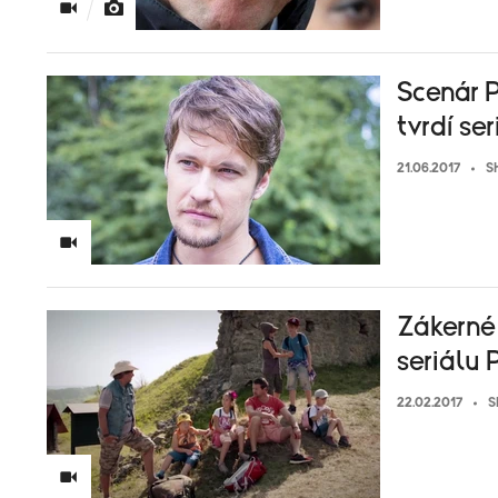
Scenár P
tvrdí se
21.06.2017
S
Zákerné 
seriálu 
22.02.2017
S