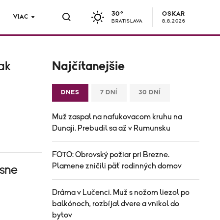
30°
OSKAR
VIAC
BRATISLAVA
8.8.2026
 ak
Najčítanejšie
DNES
7 DNÍ
30 DNÍ
Muž zaspal na nafukovacom kruhu na
Dunaji. Prebudil sa až v Rumunsku
FOTO: Obrovský požiar pri Brezne.
Plamene zničili päť rodinných domov
esne
Dráma v Lučenci. Muž s nožom liezol po
balkónoch, rozbíjal dvere a vnikol do
bytov