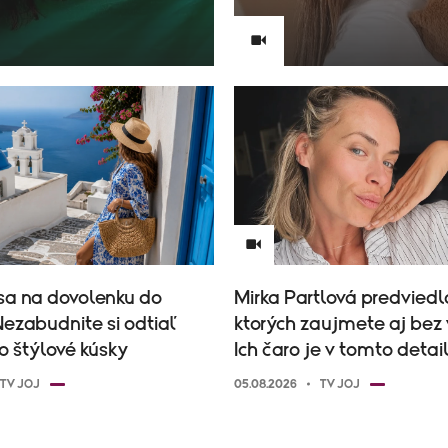
sa na dovolenku do
Mirka Partlová predviedla
ezabudnite si odtiaľ
ktorých zaujmete aj bez 
to štýlové kúsky
Ich čaro je v tomto detai
TV JOJ
05.08.2026
TV JOJ