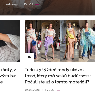
a day ago
TV JOJ
 šaty, v
Turínsky týždeň módy ukázal
výstrihu:
trend, ktorý má veľkú budúcnosť:
le
Počuli ste už o tomto materiáli?
04.08.2026
TV JOJ