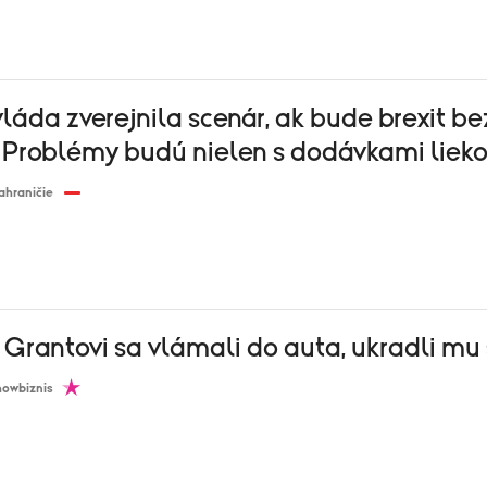
vláda zverejnila scenár, ak bude brexit be
 Problémy budú nielen s dodávkami liek
ahraničie
Grantovi sa vlámali do auta, ukradli mu
howbiznis