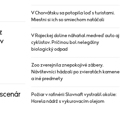
V Chorvátsku sa potopila loď s turistami.
Miestni si ich so smiechom natáčali
z
V Rajeckej doline náhaňal medveď auto aj
ov
cyklistov. Príčinou bol nelegálny
biologický odpad
Zoo zverejnila znepokojivé zábery.
Návštevníci hádzali po zvieratách kamene
a iné predmety
 scenár
Požiar v rafinérii Slovnaft vystrašil okolie:
Horela nádrž s vykurovacím olejom