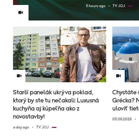
5 hours ago
TV JOJ
Starší panelák ukrýva poklad,
Chystáte 
ktorý by ste tu nečakali: Luxusná
Grécka? N
kuchyňa aj kúpeľňa ako z
uloviť tie
novostavby!
05.08.2026
a day ago
TV JOJ