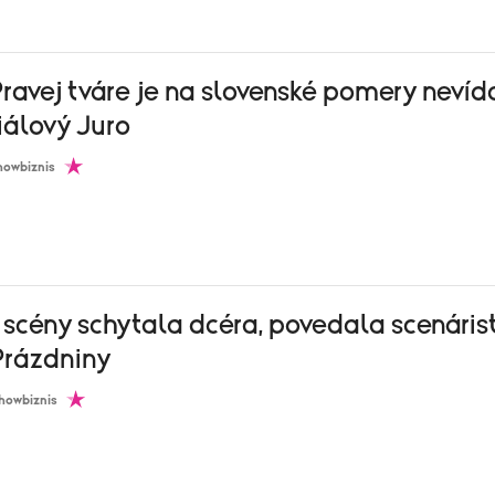
ravej tváre je na slovenské pomery nevíd
riálový Juro
howbiznis
scény schytala dcéra, povedala scenáris
Prázdniny
howbiznis