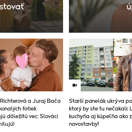
stovať
ú
Richterová a Juraj Bača
Starší panelák ukrýva po
konalých fotiek
ktorý by ste tu nečakali:
ú dôležitú vec: Slováci
kuchyňa aj kúpeľňa ako z
milujú!
novostavby!