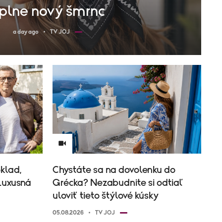
plne nový šmrnc
a day ago
TV JOJ
klad,
Chystáte sa na dovolenku do
 Luxusná
Grécka? Nezabudnite si odtiaľ
uloviť tieto štýlové kúsky
05.08.2026
TV JOJ