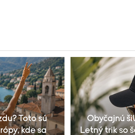
zdu? Toto sú
Obyčajnú šil
rópy, kde sa
Letný trik so 