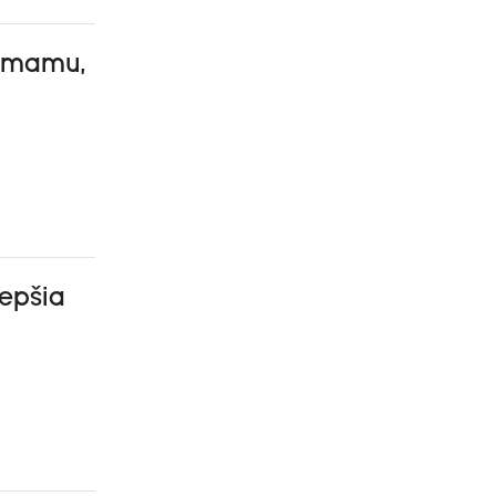
ú mamu,
lepšia