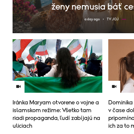
ženy nemusia báť ce
a day ago
TV JOJ
Iránka Maryam otvorene o vojne a
Dominika 
islamskom režime: Všetko tam
v čase do
riadi propaganda, ľudí zabíjajú na
pripomínaj
uliciach
ich za to 