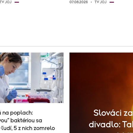
TV JOJ
07.08.2026
TV JOJ
Slováci z
ú na poplach:
ou" baktériou sa
divadlo: T
 ľudí, 5 z nich zomrelo