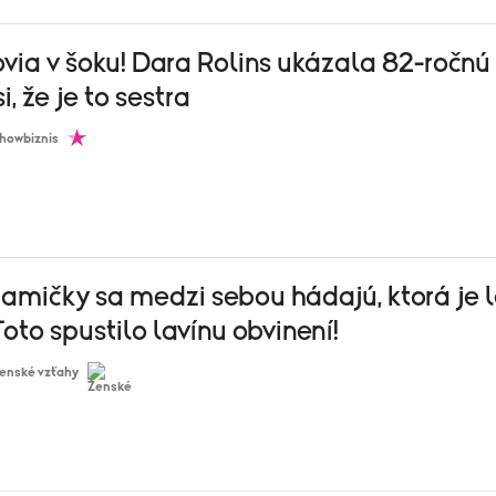
ovia v šoku! Dara Rolins ukázala 82-ročn
i, že je to sestra
howbiznis
amičky sa medzi sebou hádajú, ktorá je 
oto spustilo lavínu obvinení!
enské vzťahy