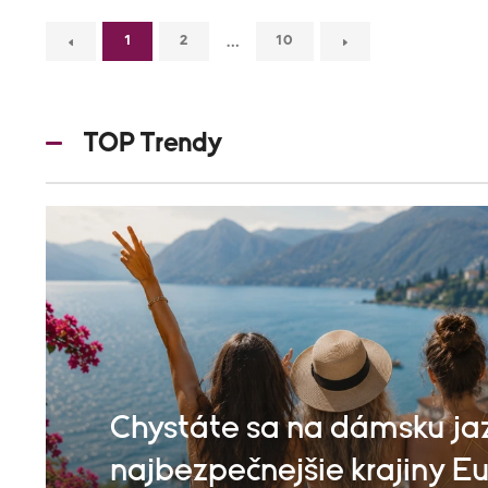
…
1
2
10
TOP Trendy
Chystáte sa na dámsku ja
najbezpečnejšie krajiny Eu