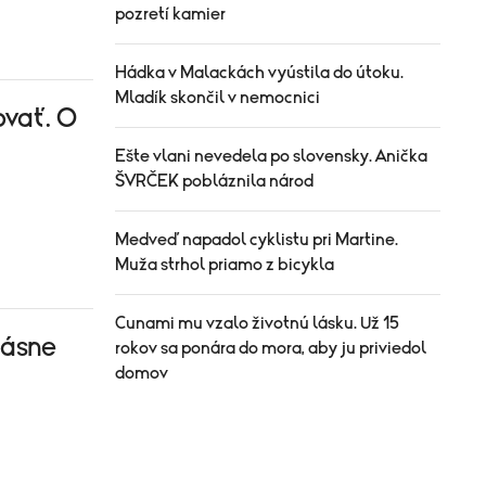
pozretí kamier
Hádka v Malackách vyústila do útoku.
Mladík skončil v nemocnici
vať. O
Ešte vlani nevedela po slovensky. Anička
ŠVRČEK pobláznila národ
Medveď napadol cyklistu pri Martine.
Muža strhol priamo z bicykla
Cunami mu vzalo životnú lásku. Už 15
rásne
rokov sa ponára do mora, aby ju priviedol
domov