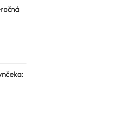
-ročná
ynčeka: