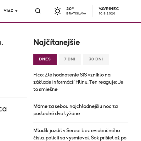
20°
VAVRINEC
VIAC
BRATISLAVA
10.8.2026
.
Najčítanejšie
DNES
7 DNÍ
30 DNÍ
Fico: Zlé hodnotenie SIS vzniklo na
základe informácií Hlinu. Ten reaguje: Je
to smiešne
Máme za sebou najchladnejšiu noc za
ca
posledné dva týždne
Mladík jazdil v Seredi bez evidenčného
čísla, polícii sa vysmieval. Šok prišiel až po