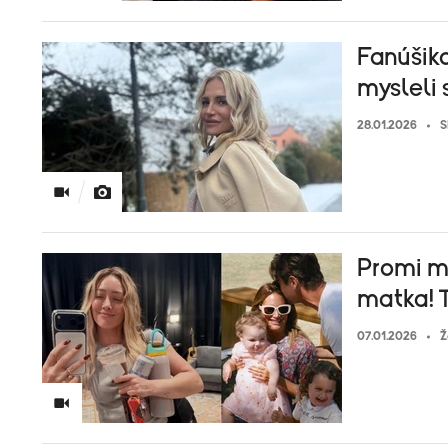
Fanúšik
mysleli s
28.01.2026
S
Promi m
matka! T
07.01.2026
Ž