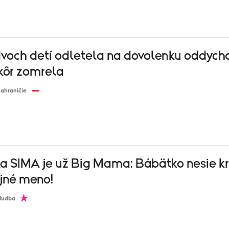
och detí odletela na dovolenku oddycho
kôr zomrela
ahraničie
a SIMA je už Big Mama: Bábätko nesie k
jné meno!
Hudba