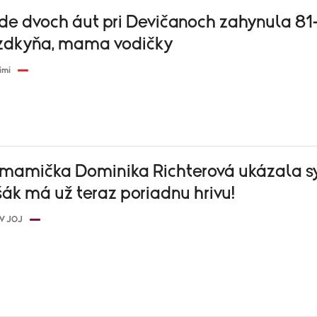
ode dvoch áut pri Devičanoch zahynula 81
zdkyňa, mama vodičky
imi
 mamička Dominika Richterová ukázala s
ák má už teraz poriadnu hrivu!
V JOJ