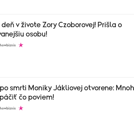
 deň v živote Zory Czoborovej! Prišla o
anejšiu osobu!
howbiznis
 po smrti Moniky Jákliovej otvorene: Mno
páčiť čo poviem!
howbiznis