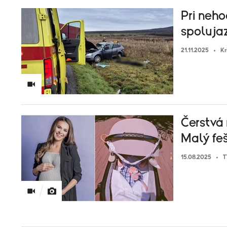
Pri neh
spoluja
21.11.2025
Kr
Čerstvá
Malý feš
15.08.2025
T