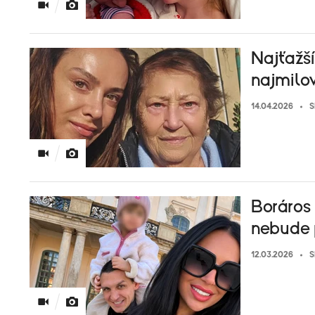
Najťažší
najmilov
14.04.2026
S
Boráros
nebude 
12.03.2026
S