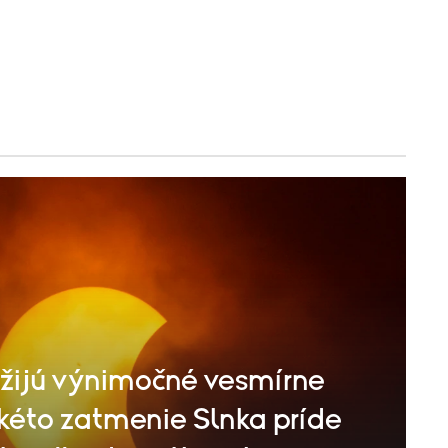
ažijú výnimočné vesmírne
akéto zatmenie Slnka príde