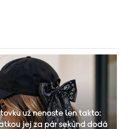
tovku už nenoste len takto:
šatkou jej za pár sekúnd dodá