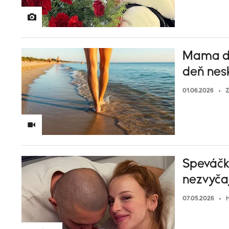
Mama dv
deň nes
01.06.2026
Z
Speváčk
nezvyča
07.05.2026