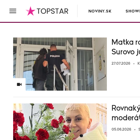
NOVINY.SK
SHOWB
Matka r
Surovo j
27.07.2026
K
Rovnaký
moderát
05.06.2026