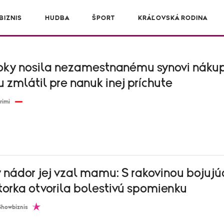
IZNIS
HUDBA
ŠPORT
KRÁĽOVSKÁ RODINA
oky nosila nezamestnanému synovi nákup
u zmlátil pre nanuk inej príchute
rimi
 nádor jej vzal mamu: S rakovinou bojujú
orka otvorila bolestivú spomienku
Showbiznis