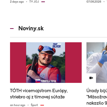
2 days ago
TV JOJ
07.08.2026
Noviny.sk
TÓTH vicemajstrom Európy,
Úrady bij
striebro aj z tímovej sútaže
"Mäsožrav
nakazilo 9
an hour ago
Šport