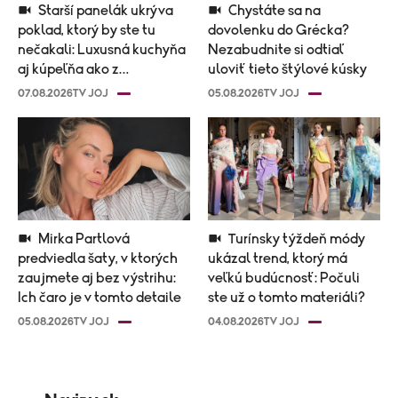
Starší panelák ukrýva
Chystáte sa na
poklad, ktorý by ste tu
dovolenku do Grécka?
nečakali: Luxusná kuchyňa
Nezabudnite si odtiaľ
aj kúpeľňa ako z
uloviť tieto štýlové kúsky
novostavby!
07.08.2026
TV JOJ
05.08.2026
TV JOJ
Mirka Partlová
Turínsky týždeň módy
predviedla šaty, v ktorých
ukázal trend, ktorý má
zaujmete aj bez výstrihu:
veľkú budúcnosť: Počuli
Ich čaro je v tomto detaile
ste už o tomto materiáli?
05.08.2026
TV JOJ
04.08.2026
TV JOJ