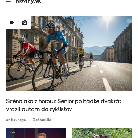
Noviny.sk
Scéna ako z hororu: Senior po hádke dvakrát
vrazil autom do cyklistov
an hour ago
Zahraničie