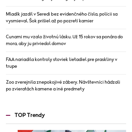
Mladík jazdil v Seredi bez evidenčného čísla, polícii sa
vysmieval. Šok prišiel až po pozretí kamier
Cunami mu vzalo životnú lásku. Už 15 rokov sa ponára do
mora, aby ju priviedol domov
FAA nariadila kontroly stoviek lietadiel pre praskliny v
trupe
Zoo zverejnila znepokojivé zábery. Návštevníci hádzali
po zvieratách kamene a iné predmety
TOP Trendy