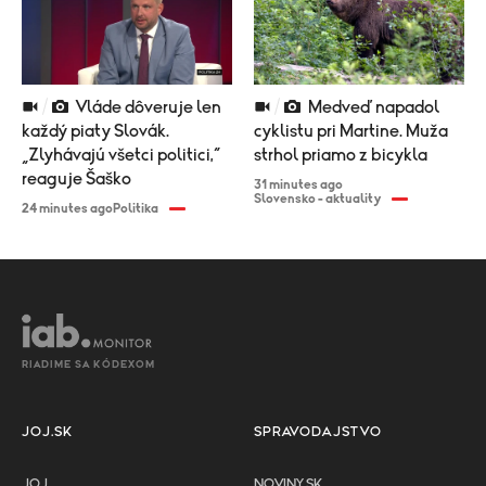
Vláde dôveruje len
Medveď napadol
každý piaty Slovák.
cyklistu pri Martine. Muža
„Zlyhávajú všetci politici,“
strhol priamo z bicykla
reaguje Šaško
31 minutes ago
Slovensko - aktuality
24 minutes ago
Politika
RIADIME SA KÓDEXOM
JOJ.SK
SPRAVODAJSTVO
JOJ
NOVINY.SK