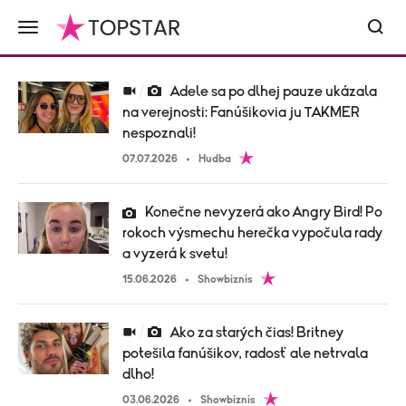
Adele sa po dlhej pauze ukázala
na verejnosti: Fanúšikovia ju TAKMER
nespoznali!
07.07.2026
Hudba
Konečne nevyzerá ako Angry Bird! Po
rokoch výsmechu herečka vypočula rady
a vyzerá k svetu!
15.06.2026
Showbiznis
Ako za starých čias! Britney
potešila fanúšikov, radosť ale netrvala
dlho!
03.06.2026
Showbiznis