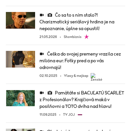
Čo sa to s ním stalo?!
Charizmatický seriálový hrdina je na
nepoznanie, úplne sa opustil!
21.05.2026
Showbiznis
Češka do svojej premeny vrazila cez
milióna eur: Fotky pred a po vás
odrovnajú!
02.10.2025
Vlasy & mejkap
Pamätáte si BACUĽATÚ SCARLET
z Profesionálov? Krajčiová maká v
posilňovni a TOTO dvíha nad hlavu!
11.09.2025
TV JOJ