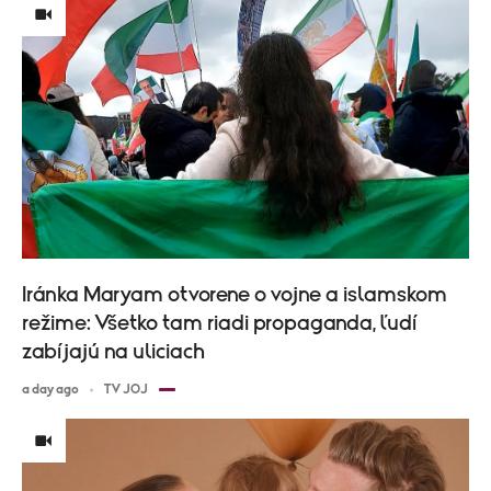
Iránka Maryam otvorene o vojne a islamskom
režime: Všetko tam riadi propaganda, ľudí
zabíjajú na uliciach
a day ago
TV JOJ