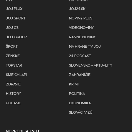
JOJ PLAY
JOJ24.SK
JOJ ŠPORT
NOVINY PLUS
JOJ CZ
VIDEONOVINY
JOJ GROUP
RANNÉ NOVINY
ŠPORT
NA HRANE TV JOJ
ŽENSKÉ
24 PODCAST
TOPSTAR
SLOVENSKO - AKTUALITY
SME CHLAPI
ZAHRANIČIE
ZDRAVIE
KRIMI
HISTORY
POLITIKA
POČASIE
EKONOMIKA
SLOVÁCI V EÚ
NEPREHLIADNITE