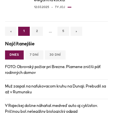
elegantná kočka!
12.03.2025
TV JOJ
…
1
2
5
Najčítanejšie
DNES
7 DNÍ
30 DNÍ
FOTO: Obrovský požiar pri Brezne. Plamene zničili päť
rodinných domov
Muž zaspal na nafukovacom kruhu na Dunaji. Prebudil sa
až v Rumunsku
V Rajeckej doline náhaňal medveď auto aj cyklistov.
Príčinou bol nelegálny biologický odpad