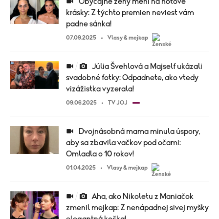
Obyčajné ženy mení na hotové
krásky: Z týchto premien neviest vám
padne sánka!
07.09.2025
Vlasy & mejkap
Júlia Švehlová a Majself ukázali
svadobné fotky: Odpadnete, ako vtedy
vizážistka vyzerala!
09.06.2025
TV JOJ
Dvojnásobná mama minula úspory,
aby sa zbavila vačkov pod očami:
Omladla o 10 rokov!
01.04.2025
Vlasy & mejkap
Aha, ako Nikoletu z Maniačok
zmenil mejkap: Z nenápadnej sivej myšky