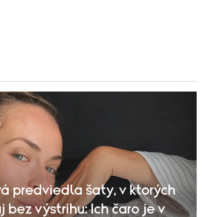
á predviedla šaty, v ktorých
 bez výstrihu: Ich čaro je v