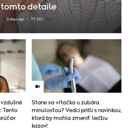
tomto detaile
2 days ago
TV JOJ
 vzdušné
Stane sa vŕtačka u zubára
: Tento
minulosťou? Vedci prišli s novinkou,
horúčav
ktorá by mohla zmeniť liečbu
kazov!