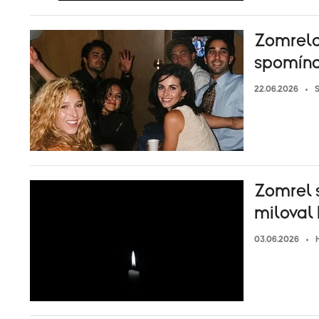
Zomrela 
spomína
22.06.2026
Zomrel s
miloval 
03.06.2026