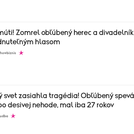
úti! Zomrel obľúbený herec a divadelník
dnuteľným hlasom
howbiznis
 svet zasiahla tragédia! Obľúbený spev
o desivej nehode, mal iba 27 rokov
udba