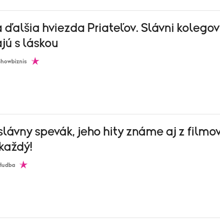
ďalšia hviezda Priateľov. Slávni kolegov
jú s láskou
Showbiznis
lávny spevák, jeho hity známe aj z filmo
každý!
Hudba