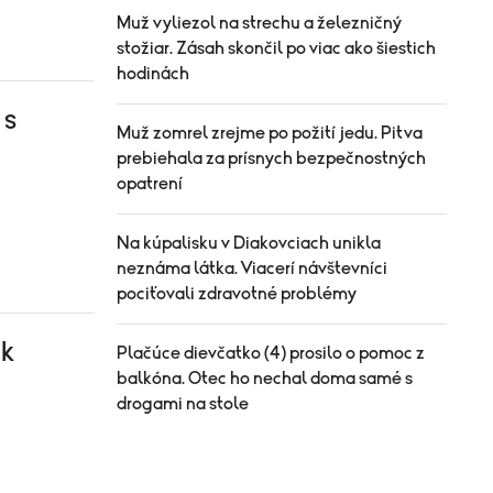
Muž vyliezol na strechu a železničný
stožiar. Zásah skončil po viac ako šiestich
hodinách
 s
Muž zomrel zrejme po požití jedu. Pitva
prebiehala za prísnych bezpečnostných
opatrení
Na kúpalisku v Diakovciach unikla
neznáma látka. Viacerí návštevníci
pociťovali zdravotné problémy
ák
Plačúce dievčatko (4) prosilo o pomoc z
balkóna. Otec ho nechal doma samé s
drogami na stole