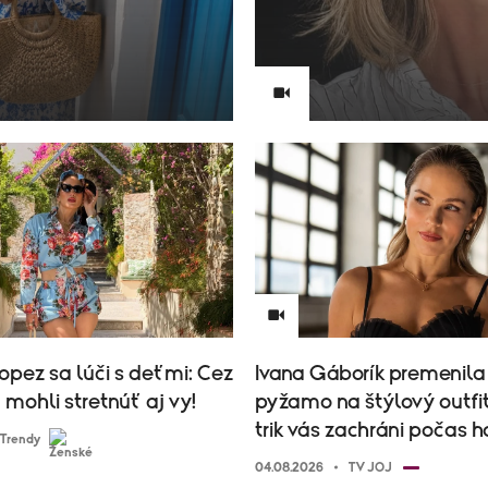
opez sa lúči s deťmi: Cez
Ivana Gáborík premenila
u mohli stretnúť aj vy!
pyžamo na štýlový outfit
trik vás zachráni počas 
Trendy
04.08.2026
TV JOJ