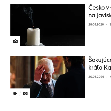
Česko v 
na javis
28.05.2026
Šokujúc
kráľa Kar
20.05.2026