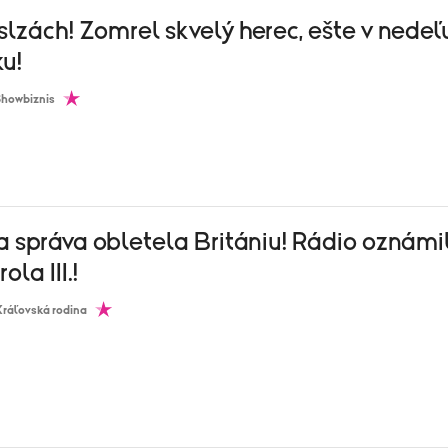
slzách! Zomrel skvelý herec, ešte v nedeľ
ku!
Showbiznis
a správa obletela Britániu! Rádio oznámi
ola III.!
Kráľovská rodina