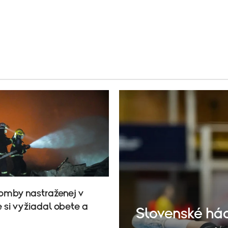
omby nastraženej v
 si vyžiadal obete a
Slovenské hád