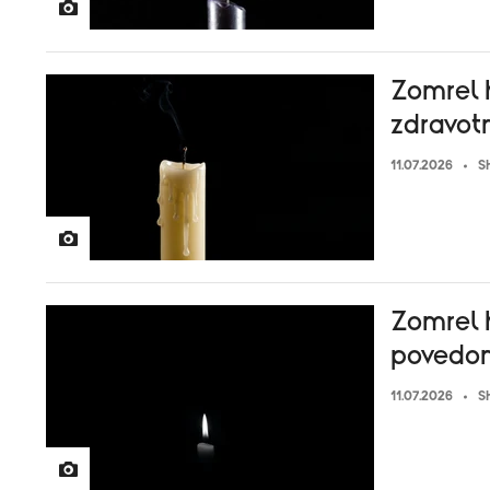
Zomrel h
zdravot
11.07.2026
S
Zomrel h
povedom
11.07.2026
S