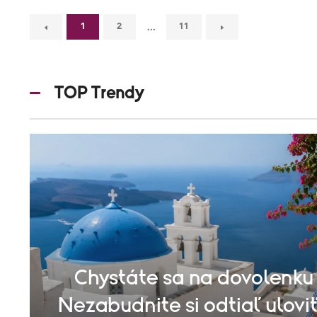
…
1
2
11
TOP Trendy
Chystáte sa na dovolenku
Nezabudnite si odtiaľ uloviť