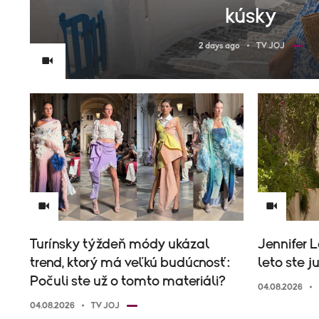
kúsky
2 days ago
TV JOJ
Turínsky týždeň módy ukázal
Jennifer L
trend, ktorý má veľkú budúcnosť:
leto ste j
Počuli ste už o tomto materiáli?
04.08.2026
04.08.2026
TV JOJ