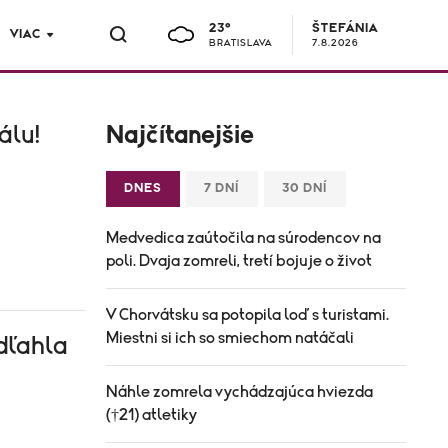
23°
ŠTEFÁNIA
VIAC
BRATISLAVA
7.8.2026
álu!
Najčítanejšie
DNES
7 DNÍ
30 DNÍ
Medvedica zaútočila na súrodencov na
poli. Dvaja zomreli, tretí bojuje o život
V Chorvátsku sa potopila loď s turistami.
Miestni si ich so smiechom natáčali
odľahla
Náhle zomrela vychádzajúca hviezda
(†21) atletiky