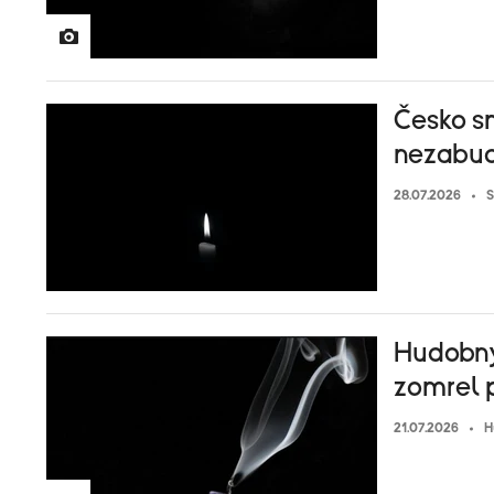
Česko sm
nezabu
28.07.2026
S
Hudobný
zomrel p
21.07.2026
H