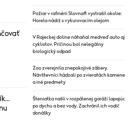
Požiar v rafinérii Slovnaft vystrašil okolie:
Horela nádrž s vykurovacím olejom
nčovať
V Rajeckej doline náhaňal medveď auto aj
cyklistov. Príčinou bol nelegálny
biologický odpad
Zoo zverejnila znepokojivé zábery.
Návštevníci hádzali po zvieratách kamene
a iné predmety
...
Šteniatka našli v rozpálenej garáži lapajúc
po dychu a bez vody. Zachránil ich vodič
dnu
donášky