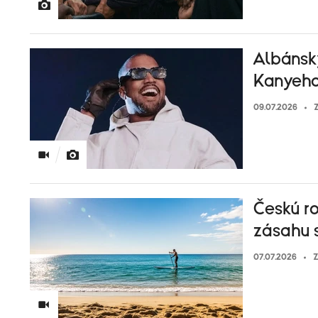
Albánsky
Kanyeho
09.07.2026
Z
Českú ro
zásahu s
07.07.2026
Z