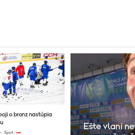
boji o bronz nastúpia
ku
Ešte vlani n
Šport