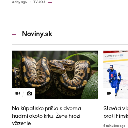
a day ago
TV JOJ
Noviny.sk
Na kúpalisko prišla s dvoma
Slováci v 
hadmi okolo krku. Žene hrozí
proti Fíns
väzenie
5 minutes ago