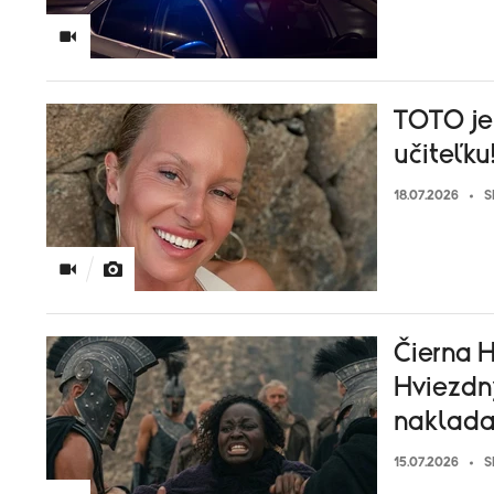
TOTO je
učiteľku!
18.07.2026
S
Čierna H
Hviezdny
naklada
15.07.2026
S