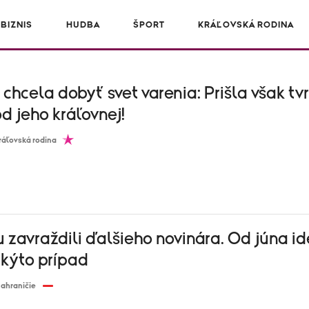
BIZNIS
HUDBA
ŠPORT
KRÁĽOVSKÁ RODINA
hcela dobyť svet varenia: Prišla však tv
d jeho kráľovnej!
ráľovská rodina
 zavraždili ďalšieho novinára. Od júna id
akýto prípad
ahraničie