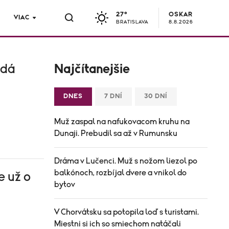
27°
OSKAR
VIAC
BRATISLAVA
8.8.2026
rdá
Najčítanejšie
DNES
7 DNÍ
30 DNÍ
Muž zaspal na nafukovacom kruhu na
Dunaji. Prebudil sa až v Rumunsku
Dráma v Lučenci. Muž s nožom liezol po
balkónoch, rozbíjal dvere a vnikol do
e už o
bytov
V Chorvátsku sa potopila loď s turistami.
Miestni si ich so smiechom natáčali