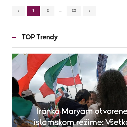
…
1
2
22
TOP Trendy
Iránka Maryam otvorene
islamskom režime: Všetk