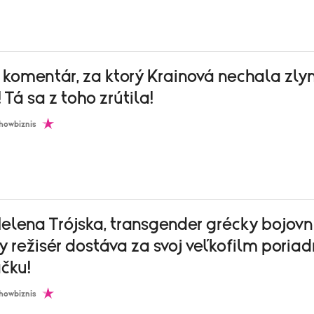
 komentár, za ktorý Krainová nechala zly
 Tá sa z toho zrútila!
howbiznis
elena Trójska, transgender grécky bojovník
 režisér dostáva za svoj veľkofilm poria
čku!
howbiznis