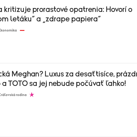
 kritizuje prorastové opatrenia: Hovorí o
om letáku“ a „zdrape papiera“
Ekonomika
cká Meghan? Luxus za desaťtisíce, prázd
o a TOTO sa jej nebude počúvať ľahko!
Kráľovská rodina