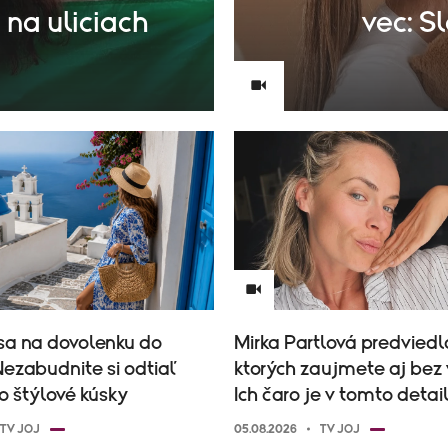
 na uliciach
vec: Sl
sa na dovolenku do
Mirka Partlová predviedla
ezabudnite si odtiaľ
ktorých zaujmete aj bez 
to štýlové kúsky
Ich čaro je v tomto detai
TV JOJ
05.08.2026
TV JOJ