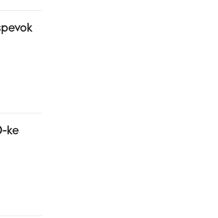
spevok
0-ke