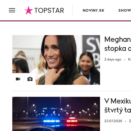
NOVINY.SK
SHOW
Meghan c
stopka o
2 days ago
K
V Mexiku
štvrtý t
23.07.2026
Z