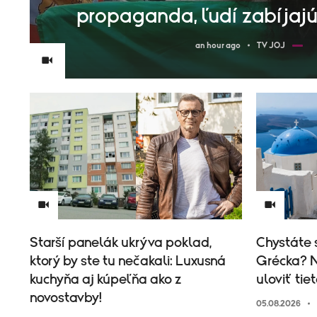
propaganda, ľudí zabíjajú
an hour ago
TV JOJ
Starší panelák ukrýva poklad,
Chystáte 
ktorý by ste tu nečakali: Luxusná
Grécka? N
kuchyňa aj kúpeľňa ako z
uloviť tie
novostavby!
05.08.2026