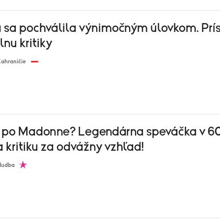
 sa pochválila výnimočným úlovkom. Prí
lnu kritiky
ahraničie
a po Madonne? Legendárna speváčka v 6
 kritiku za odvážny vzhľad!
Hudba