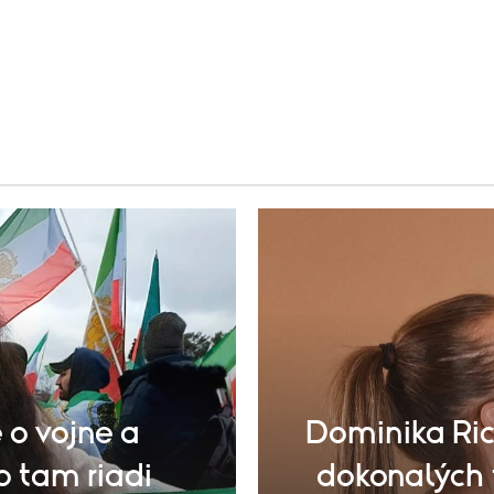
 o vojne a
Dominika Ric
o tam riadi
dokonalých 