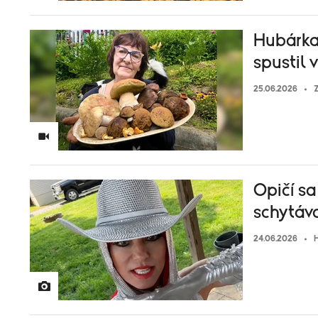
Hubárka
spustil v
25.06.2026
Z
Opičí s
schytáva
24.06.2026