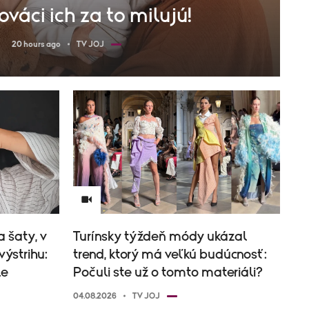
ováci ich za to milujú!
20 hours ago
TV JOJ
 šaty, v
Turínsky týždeň módy ukázal
výstrihu:
trend, ktorý má veľkú budúcnosť:
le
Počuli ste už o tomto materiáli?
04.08.2026
TV JOJ