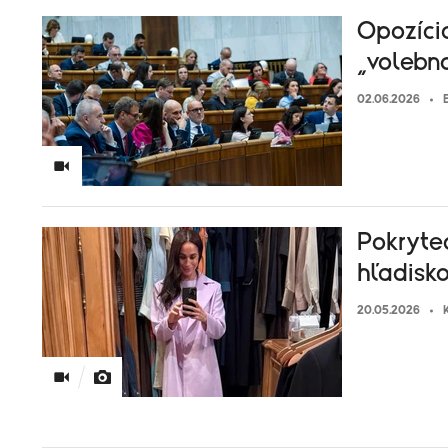
Opozícia
„volebn
02.06.2026
Pokryte
hľadisk
20.05.2026