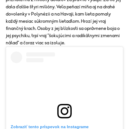
dala ďalšie štyri milióny. Veľa peňazí míňa aj na drahé
dovolenky v Polynézii a na Havaji, kam lieta pomaly
každý mesiac súkromným lietadlom. Hrozí jej vraj
finančný krach. Osoby z jej blízkosti sa oprávnene boja o
jej psychiku, trpí vraj "šokujúcimi a radikálnymi zmenami
nálad" a čoraz viac sa izoluje.
Zobraziť tento príspevok na Instagrame