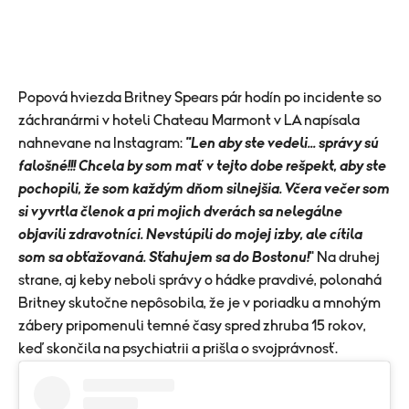
Popová hviezda Britney Spears pár hodín po incidente so
záchranármi v hoteli Chateau Marmont v LA napísala
nahnevane na Instagram:
"Len aby ste vedeli... správy sú
falošné!!! Chcela by som mať v tejto dobe rešpekt, aby ste
pochopili, že som každým dňom silnejšia. Včera večer som
si vyvrtla členok a pri mojich dverách sa nelegálne
objavili zdravotníci. Nevstúpili do mojej izby, ale cítila
som sa obťažovaná. Sťahujem sa do Bostonu!
" Na druhej
strane, aj keby neboli správy o hádke pravdivé, polonahá
Britney skutočne nepôsobila, že je v poriadku a mnohým
zábery pripomenuli temné časy spred zhruba 15 rokov,
keď skončila na psychiatrii a prišla o svojprávnosť.