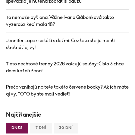
speváčka je nútená zobrať si pauzu
To nemôže byť ona: Vážne Ivana Gáboríková takto
vyzerala, keď mala 18?
Jennifer Lopez sa lúči s deťmi: Cez leto ste ju mohli
stretnúť aj vy!
Tieto nechtové trendy 2026 valcujú salóny: Číslo 3 chce
dnes každá žena!
Prečo vznikajú na tele takéto červené bodky? Ak ich máte
aj vy, TOTO by ste mali vedieť!
Najčítanejšie
DNES
7 DNÍ
30 DNÍ