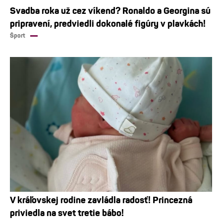
Svadba roka už cez víkend? Ronaldo a Georgina sú
pripravení, predviedli dokonalé figúry v plavkách!
Šport
V kráľovskej rodine zavládla radosť! Princezná
priviedla na svet tretie bábo!