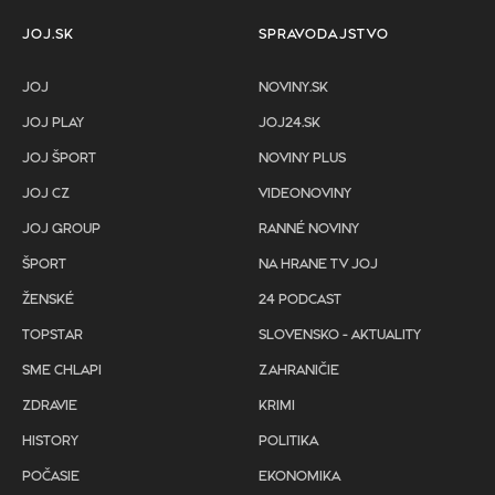
JOJ.SK
SPRAVODAJSTVO
JOJ
NOVINY.SK
JOJ PLAY
JOJ24.SK
JOJ ŠPORT
NOVINY PLUS
JOJ CZ
VIDEONOVINY
JOJ GROUP
RANNÉ NOVINY
ŠPORT
NA HRANE TV JOJ
ŽENSKÉ
24 PODCAST
TOPSTAR
SLOVENSKO - AKTUALITY
SME CHLAPI
ZAHRANIČIE
ZDRAVIE
KRIMI
HISTORY
POLITIKA
POČASIE
EKONOMIKA