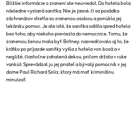
Bližšie informácie o zranení ale neuviedol. Do hotela bola
následne vyslaná sanitka. Nie je jasné, či sa posádka
záchranárov stretla so zranenou osobou a ponúkla jej
lekársku pomoc. Je ale isté, že sanitka odišla spred hotela
bez toho, aby niekoho previezla do nemocnice. Tomu, že
zranenou ženou mala byť Britney, nasvedčovalo aj to, že
krátko po príjazde sanitky vyšla z hotela von bosá a v
negližé, čiastočne zahalená dekou, pričom držala v ruke
vankúš. Sprevádzal ju jej priateľ a bývalý pomocník v jej
dome Paul Richard Soliz, ktorý má mať kriminálnu
minulosť.