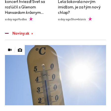
koncert hviezd! Svet sa
Lela šokovala novým
rozlúčil s Glenom
imidžom, je za tým nový
Hansardom krásnym
chlap?
obradom
a day ago
Hudba
a day ago
Showbiznis
Noviny.sk