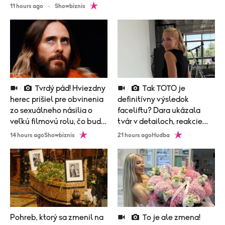
11 hours ago
Showbiznis
Tvrdý pád! Hviezdny
Tak TOTO je
herec prišiel pre obvinenia
definitívny výsledok
zo sexuálneho násilia o
faceliftu? Dara ukázala
veľkú filmovú rolu, čo bude
tvár v detailoch, reakcie
nasledovať?
prišli okamžite!
14 hours ago
Showbiznis
21 hours ago
Hudba
Pohreb, ktorý sa zmenil na
To je ale zmena!