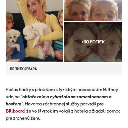
+30 FOTIEK
BRITNEY SPEARS
​Počas hádky s priateľom s fyzickým napadnutím Britney
údajne
"obťažovala a vyhrážala sa zamestnancom a
hosťom"
. Hovorca záchrannej služby potvrdil pre
Billboard
, že vo štvrtok im volali z hotela a žiadali pomoc
pre zranenú ženu.