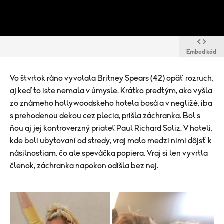
Embed kód
Vo štvrtok ráno vyvolala Britney Spears (42) opäť rozruch,
aj keď to iste nemala v úmysle. Krátko predtým, ako vyšla
zo známeho hollywoodskeho hotela bosá a v negližé, iba
s prehodenou dekou cez plecia, prišla záchranka. Bol s
ňou aj jej kontroverzný priateľ Paul Richard Soliz. V hoteli,
kde boli ubytovaní od stredy, vraj malo medzi nimi dôjsť k
násilnostiam, čo ale speváčka popiera. Vraj si len vyvrtla
členok, záchranka napokon odišla bez nej.