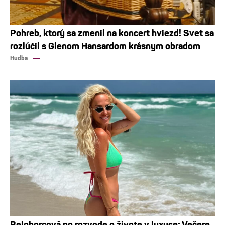
Pohreb, ktorý sa zmenil na koncert hviezd! Svet sa
rozlúčil s Glenom Hansardom krásnym obradom
Hudba
Belohorcová po rozvode o živote v luxuse: Večere