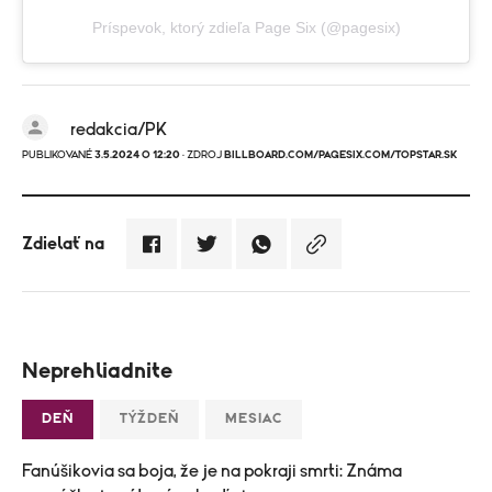
Príspevok, ktorý zdieľa Page Six (@pagesix)
redakcia/PK
PUBLIKOVANÉ
3.5.2024 O 12:20
· ZDROJ
BILLBOARD.COM/PAGESIX.COM/TOPSTAR.SK
Zdielať na
Neprehliadnite
DEŇ
TÝŽDEŇ
MESIAC
Fanúšikovia sa boja, že je na pokraji smrti: Známa