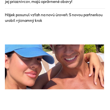
jej priaznivcov, majú oprávnené obavy!
Hájek posunul vzťah na novú úroveň: S novou partnerkou
urobil významný krok