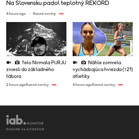
Na Slovensku padol teplotný REKORD
4 hours ago
Ranné noviny
Telo Nirmala PURJU
Náhle zomrela
zniesli do základného
vychádzajúca hviezda (†21)
tábora
atletiky
2 hours ago
Ranné noviny
4 hours ago
Ranné noviny
RIADIME SA KÓDEXOM