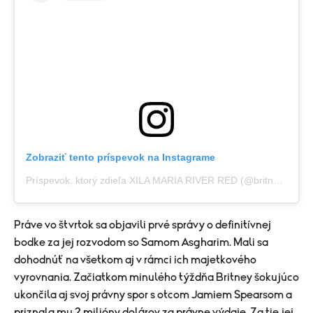
Zobraziť tento príspevok na Instagrame
Príspevok, ktorý zdieľa XILA MARIA RIVER RED (@britneyspears)
Práve vo štvrtok sa objavili prvé správy o definitívnej
bodke za jej rozvodom so Samom Asgharim. Mali sa
dohodnúť na všetkom aj v rámci ich majetkového
vyrovnania. Začiatkom minulého týždňa Britney šokujúco
ukončila aj svoj právny spor s otcom Jamiem Spearsom a
priznala mu 2 milióny dolárov za právne výdaje. Za tie jej