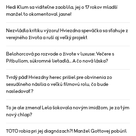
Hedi Klum sa viditeľne zaoblila, jej o 17 rokov mladší
manžel to okomentoval jasne!
Nezvládla kritiku výzoru! Hviezdna speváčka sa sťahuje z
verejného života a ruší aj veľký projekt
Belohorcová po rozvode o živote v luxuse: Večere s
Pitbullom, súkromné lietadlá... A čo nová láska?
Tvrdý pád! Hviezdny herec prišiel pre obvinenia zo
sexuálneho násilia o veľkú filmovú rolu, čo bude
nasledovať?
To je ale zmena! Lela šokovala novým imidžom, je za tým
nový chlap?
TOTO robia pri jej diagnózach?! Manžel Gottovej pobúril