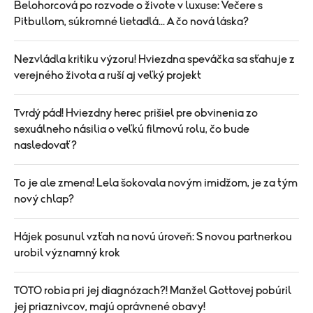
Belohorcová po rozvode o živote v luxuse: Večere s
Pitbullom, súkromné lietadlá... A čo nová láska?
Nezvládla kritiku výzoru! Hviezdna speváčka sa sťahuje z
verejného života a ruší aj veľký projekt
Tvrdý pád! Hviezdny herec prišiel pre obvinenia zo
sexuálneho násilia o veľkú filmovú rolu, čo bude
nasledovať?
To je ale zmena! Lela šokovala novým imidžom, je za tým
nový chlap?
Hájek posunul vzťah na novú úroveň: S novou partnerkou
urobil významný krok
TOTO robia pri jej diagnózach?! Manžel Gottovej pobúril
jej priaznivcov, majú oprávnené obavy!