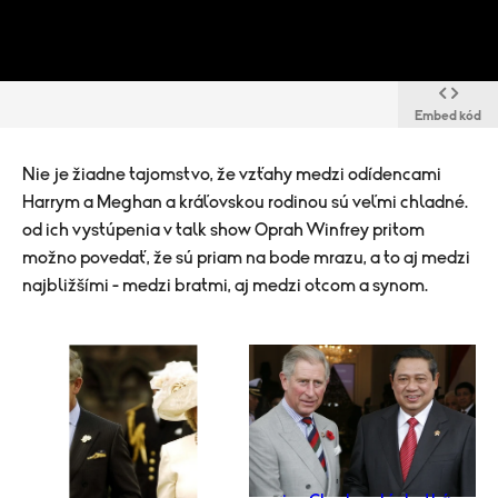
Embed kód
Nie je žiadne tajomstvo, že vzťahy medzi odídencami
Harrym a Meghan a kráľovskou rodinou sú veľmi chladné.
od ich vystúpenia v talk show Oprah Winfrey pritom
možno povedať, že sú priam na bode mrazu, a to aj medzi
najbližšími - medzi bratmi, aj medzi otcom a synom.