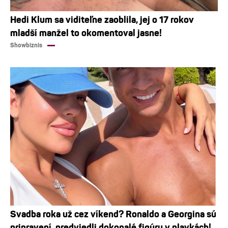
Hedi Klum sa viditeľne zaoblila, jej o 17 rokov
mladší manžel to okomentoval jasne!
Showbiznis
Svadba roka už cez víkend? Ronaldo a Georgina sú
pripravení, predviedli dokonalé figúry v plavkách!