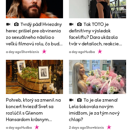
Tvrdý pád! Hviezdny
Tak TOTO je
herec prišiel pre obvinenia
definitívny výsledok
zo sexuálneho násilia o
faceliftu? Dara ukázala
veľkú filmovú rolu, čo bude
tvár v detailoch, reakcie
nasledovať?
prišli okamžite!
a day ago
Showbiznis
a day ago
Hudba
Pohreb, ktorý sa zmenil na
To je ale zmena!
koncert hviezd! Svet sa
Lela šokovala novým
rozlúčil s Glenom
imidžom, je za tým nový
Hansardom krásnym
chlap?
obradom
a day ago
Hudba
2 days ago
Showbiznis