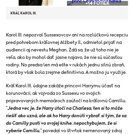
+14 FOTIEK
KRÁĽ KAROL III.
​Karol III. nepozval Sussexovcov ani na rozlúčkovú recepciu
pred pohrebom kráľovnej Alžbety II., odmietol prijať na
audiencii aj nevestu Meghan. Zdá sa, že už toho nie je
veľa, ako by mohol dať jasne najavo, že nie sú súčasťou
rodiny. No predsa len má ešte v rukách jednu silnú zbraň,
ktorá by však bola zrejme definitívna. A možno ju využije.
Kráľ Karol III. údajne zakáže princovi Harrymu účasť na
korunovácii, ak vojvoda zo Sussexu vo svojich
pripravovaných memoároch zaútočí na kráľovnú Camillu.
"
Jedna vec je, že Harry útočí na Charlesa, ten si to môže
riešiť ako uzná, ale ak ho Harry donúti vybrať si tým, že sa
do Camilly pustí vo svojej knihe, nepochybujem, že si
vyberie Camillu,
" povedal vo štvrtok nemenovaný zdroj