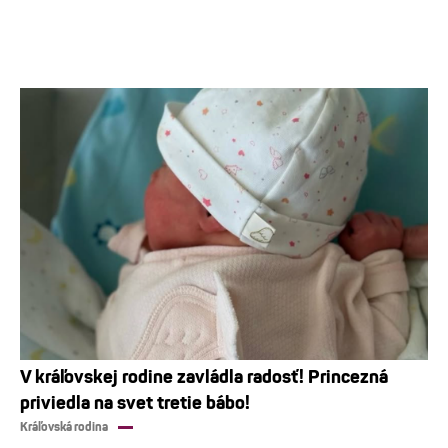
V kráľovskej rodine zavládla radosť! Princezná
priviedla na svet tretie bábo!
Kráľovská rodina