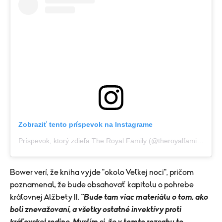
Zobraziť tento príspevok na Instagrame
Príspevok, ktorý zdieľa The Royal Family (@theroyalfamily)
Bower verí, že kniha vyjde "okolo Veľkej noci", pričom
poznamenal, že bude obsahovať kapitolu o pohrebe
kráľovnej Alžbety II.
"Bude tam viac materiálu o tom, ako
boli znevažovaní, a všetky ostatné invektívy proti
kráľovskej rodine. Myslím si, že v tomto rozsahu to