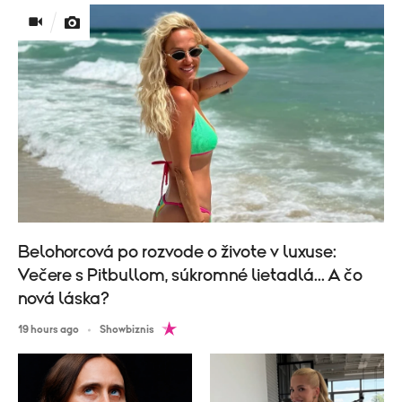
Belohorcová po rozvode o živote v luxuse:
Večere s Pitbullom, súkromné lietadlá... A čo
nová láska?
19 hours ago
Showbiznis