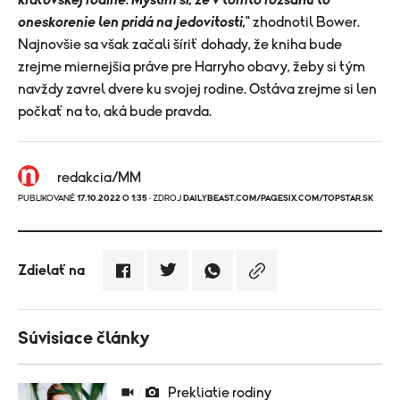
oneskorenie len pridá na jedovitosti,
" zhodnotil Bower.
Najnovšie sa však začali šíriť dohady, že kniha bude
zrejme miernejšia práve pre Harryho obavy, žeby si tým
navždy zavrel dvere ku svojej rodine. Ostáva zrejme si len
počkať na to, aká bude pravda.
redakcia/MM
PUBLIKOVANÉ
17.10.2022 O 1:35
· ZDROJ
DAILYBEAST.COM/PAGESIX.COM/TOPSTAR.SK
Zdielať na
Súvisiace články
Prekliatie rodiny