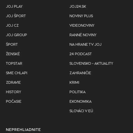
JOJ PLAY
JOJ24.SK
JOJ ŠPORT
NOVINY PLUS
JOJ CZ
VIDEONOVINY
JOJ GROUP
RANNÉ NOVINY
ŠPORT
NA HRANE TV JOJ
ŽENSKÉ
24 PODCAST
TOPSTAR
SLOVENSKO - AKTUALITY
SME CHLAPI
ZAHRANIČIE
ZDRAVIE
KRIMI
HISTORY
POLITIKA
POČASIE
EKONOMIKA
SLOVÁCI V EÚ
NEPREHLIADNITE