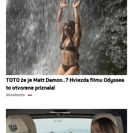
TOTO že je Matt Damon..? Hviezda filmu Odyssea
to otvorene priznala!
Showbiznis