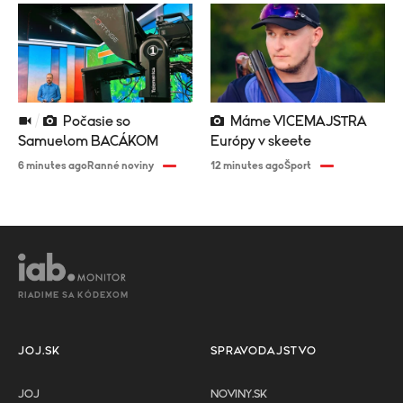
Počasie so
Máme VICEMAJSTRA
Samuelom BACÁKOM
Európy v skeete
6 minutes ago
Ranné noviny
12 minutes ago
Šport
RIADIME SA KÓDEXOM
JOJ.SK
SPRAVODAJSTVO
JOJ
NOVINY.SK