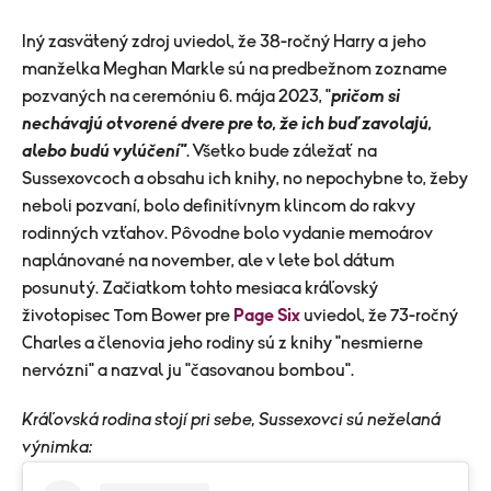
​Iný zasvätený zdroj uviedol, že 38-ročný Harry a jeho
manželka Meghan Markle sú na predbežnom zozname
pozvaných na ceremóniu 6. mája 2023, "
pričom si
nechávajú otvorené dvere pre to, že ich buď zavolajú,
alebo budú vylúčení"
. Všetko bude záležať na
Sussexovcoch a obsahu ich knihy, no nepochybne to, žeby
neboli pozvaní, bolo definitívnym klincom do rakvy
rodinných vzťahov. Pôvodne bolo vydanie memoárov
naplánované na november, ale v lete bol dátum
posunutý. Začiatkom tohto mesiaca kráľovský
životopisec Tom Bower pre
Page Six
uviedol, že 73-ročný
Charles a členovia jeho rodiny sú z knihy "nesmierne
nervózni" a nazval ju "časovanou bombou".
Kráľovská rodina stojí pri sebe, Sussexovci sú neželaná
výnimka: