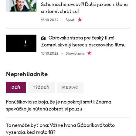
Schumacherovcov?! Ďalší jazdec z klanu
si zlomil chrbticu!
16.10.2022
Šport
Obrovská strata pre český film!
Zomrel skvelý herec z oscarového filmu
16.10.2022
Showbiznis
Neprehliadnite
DEŇ
TÝŽDEŇ
MESIAC
Fanúšikovia sa boja, že je na pokraji smrti: Známa
speváčka je nútená zobrať si pauzu
To nemôže byť ona: Vážne Ivana Gáboríková takto
vyzerala, keď mala 18?