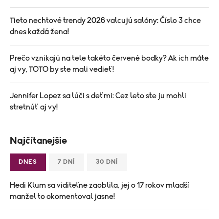
Tieto nechtové trendy 2026 valcujú salóny: Číslo 3 chce
dnes každá žena!
Prečo vznikajú na tele takéto červené bodky? Ak ich máte
aj vy, TOTO by ste mali vedieť!
Jennifer Lopez sa lúči s deťmi: Cez leto ste ju mohli
stretnúť aj vy!
Najčítanejšie
DNES
7 DNÍ
30 DNÍ
Hedi Klum sa viditeľne zaoblila, jej o 17 rokov mladší
manžel to okomentoval jasne!