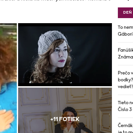
DEŇ
To nem
Gáborí
Fanúšik
Známa 
Prečo v
bodky? 
vedieť!
Tieto n
Číslo 3
+11 FOTIEK
Černák
je to m