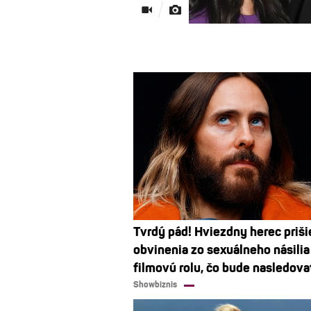
Tvrdý pád! Hviezdny herec priši
obvinenia zo sexuálneho násilia
filmovú rolu, čo bude nasledova
Showbiznis