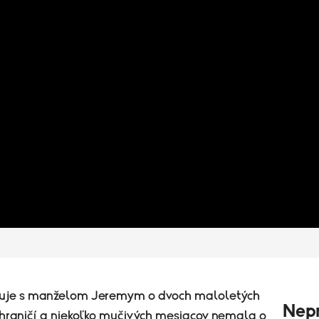
juje s manželom Jeremym o dvoch maloletých
Nepr
zahraničí a niekoľko mučivých mesiacov nemala o