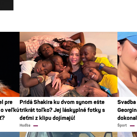
el pre
Pridá Shakira ku dvom synom ešte
Svadba 
 o veľkú
trikrát toľko? Jej láskyplné fotky s
Georgina
ť?
deťmi z klipu dojímajú!
dokonal
Hudba
Šport