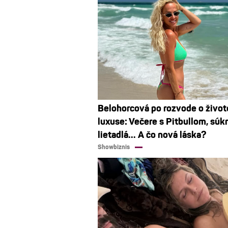
Belohorcová po rozvode o život
luxuse: Večere s Pitbullom, sú
lietadlá... A čo nová láska?
Showbiznis