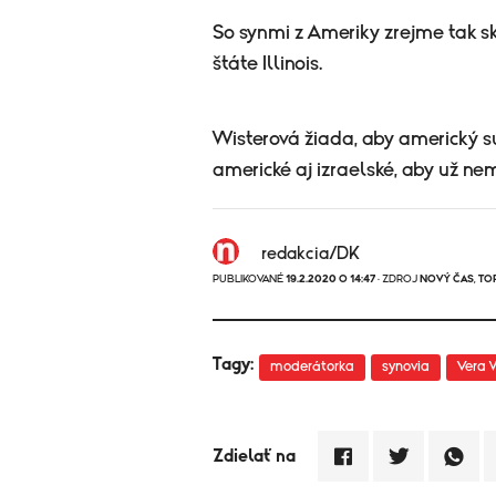
So synmi z Ameriky zrejme tak sk
štáte Illinois.
Wisterová žiada, aby americký sú
americké aj izraelské, aby už n
redakcia/DK
PUBLIKOVANÉ
19.2.2020 O 14:47
· ZDROJ
NOVÝ ČAS
,
TO
Tagy:
moderátorka
synovia
Vera 
Zdielať na