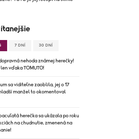
ítanejšie
S
7 DNÍ
30 DNÍ
dopravná nehoda známej herečky!
a len vďaka TOMUTO!
um sa viditeľne zaoblila, jej o 17
mladší manžel to okomentoval
bacuľatá herečka sa ukázala po roku
ekciách na chudnutie, zmenená na
anie!