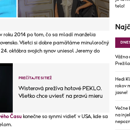
telo!
Najč
ž v roku 2014 po tom, čo sa mladí manželia
lovensko. Všetci si dobre pamätáme minuloročný
DNE
 24. októbra svojich synov uniesol Jeremy do
Vážna 
Prežil
PREČÍTAJTE SI TIEŽ
Hedi Kl
rokov 
Wisterová prežíva hotové PEKLO.
jasne!
Všetko chce uviesť na pravú mieru
Večne 
na inj
vého Času
konečne so synmi vidieť v USA, kde sa
nepozn
želom.