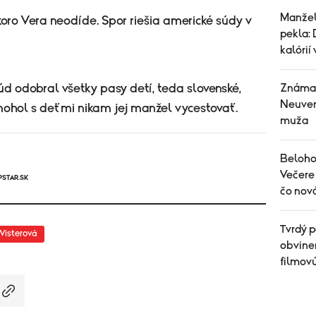
Manžel
oro Vera neodíde. Spor riešia americké súdy v
pekla: 
kalórií
Známa 
d odobral všetky pasy detí, teda slovenské,
Neuver
emohol s deťmi nikam jej manžel vycestovať.
muža
Belohor
Večere 
PSTAR.SK
čo nov
Tvrdý p
Wisterová
obvinen
filmov