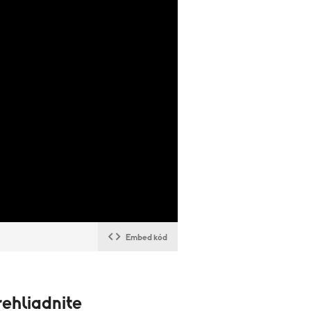
Embed kód
ehliadnite