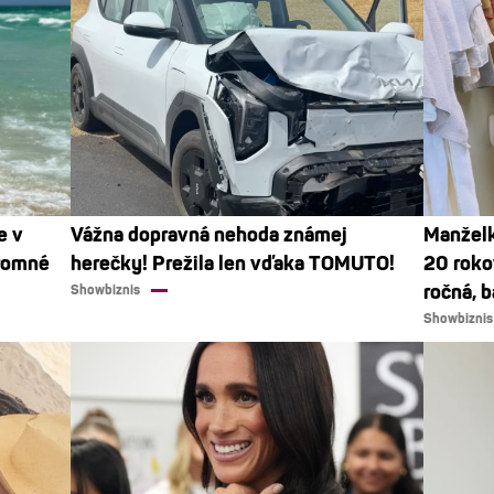
e v
Vážna dopravná nehoda známej
Manželk
kromné
herečky! Prežila len vďaka TOMUTO!
20 roko
ročná, b
Showbiznis
Showbiznis