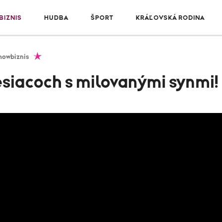
IZNIS
HUDBA
ŠPORT
KRÁĽOVSKÁ RODINA
howbiznis
siacoch s milovanými synmi!