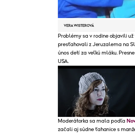
VERA WISTEROVÁ
​Problémy sa v rodine objavili u
presťahovali z Jeruzalema na S
únos detí za veľkú mláku. Presne
USA.
​Moderátorka sa mala podľa
No
začali aj súdne ťahanice s man