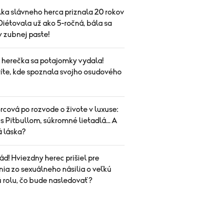
ka slávneho herca priznala 20 rokov
Diétovala už ako 5-ročná, bála sa
 v zubnej paste!
herečka sa potajomky vydala!
íte, kde spoznala svojho osudového
cová po rozvode o živote v luxuse:
s Pitbullom, súkromné lietadlá... A
á láska?
ád! Hviezdny herec prišiel pre
ia zo sexuálneho násilia o veľkú
ú rolu, čo bude nasledovať?