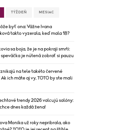
TÝŽDEŇ
MESIAC
ôže byť ona: Vážne Ivana
ková takto vyzerala, keď mala 18?
ovia sa boja, že je na pokraji smrti:
speváčka je nútená zobrať si pauzu
znikajú na tele takéto červené
Ak ich máte aj vy, TOTO by ste mali
echtové trendy 2026 valcujú salóny:
 chce dnes každá žena!
ova Monika už roky nepribrala, ako
ožné? TOTO je jej recept na štíhle