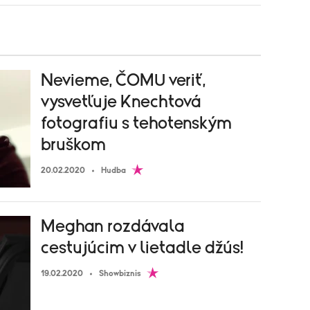
Nevieme, ČOMU veriť,
vysvetľuje Knechtová
fotografiu s tehotenským
bruškom
20.02.2020
Hudba
Meghan rozdávala
cestujúcim v lietadle džús!
19.02.2020
Showbiznis