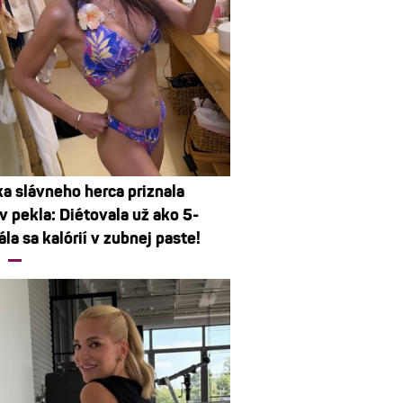
a slávneho herca priznala
v pekla: Diétovala už ako 5-
ála sa kalórií v zubnej paste!