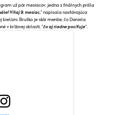
agram už pár mesiacov, jedna z finálnych prišla
ále! Vitaj 9. mesiac,
" napísala nastávajúca
 bielizni. Bruško je skôr menšie, čo Daniela
é v krížovej oblasti, "
čo aj riadne pociťuje
".