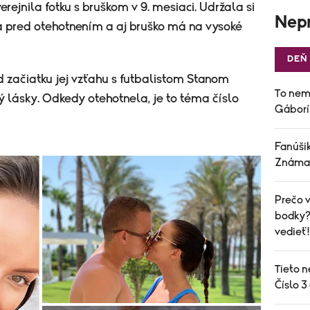
erejnila fotku s bruškom v 9. mesiaci. Udržala si
Nepr
a pred otehotnením a aj bruško má na vysoké
DEŇ
d začiatku jej vzťahu s futbalistom Stanom
To nem
ý lásky. Odkedy otehotnela, je to téma číslo
Gáborí
Fanúšik
Známa 
Prečo v
bodky? 
vedieť!
Tieto n
Číslo 3