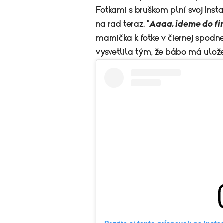
Fotkami s bruškom plní svoj Inst
na rad teraz. "
Aaaa, ideme do fin
mamička k fotke v čiernej spodnej
vysvetlila tým, že bábo má uložen