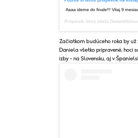
Pozrite si tento príspevok na Inst
Aaaa ideme do finale!!! Vitaj 9.mesi
Príspevok, ktorý zdieľa
DanielaNizlov
Začiatkom budúceho roka by už z
Daniela všetko pripravené, hoci 
izby - na Slovensku, aj v Španiels