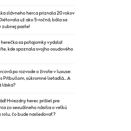
ka slávneho herca priznala 20 rokov
Diétovala už ako 5-ročná, bála sa
 v zubnej paste!
herečka sa potajomky vydala!
íte, kde spoznala svojho osudového
cová po rozvode o živote v luxuse:
s Pitbullom, súkromné lietadlá... A
á láska?
ád! Hviezdny herec prišiel pre
ia zo sexuálneho násilia o veľkú
ú rolu, čo bude nasledovať?