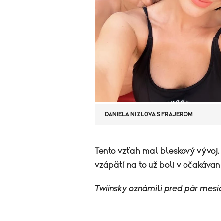
DANIELA NÍZLOVÁ S FRAJEROM
Tento vzťah mal bleskový vývoj. 
vzápätí na to už boli v očakávaní
Twiinsky oznámili pred pár mes