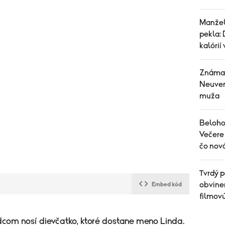
Manžel
pekla: 
kalórií
Známa 
Neuver
muža
Belohor
Večere 
čo nov
Tvrdý p
obvinen
Embed kód
filmov
dcom nosí dievčatko, ktoré dostane meno Linda.