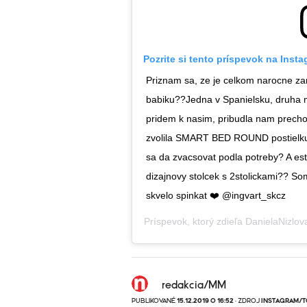
Pozrite si tento príspevok na Inst
Priznam sa, ze je celkom narocne z
babiku??Jedna v Spanielsku, druha n
pridem k nasim, pribudla nam prec
zvolila SMART BED ROUND postielku,
sa da zvacsovat podla potreby? A este
dizajnovy stolcek s 2stolickami?? So
skvelo spinkat ❤️ @ingvart_skcz
Príspevok, ktorý zdieľa
DanielaNizlov
redakcia/MM
PUBLIKOVANÉ
15.12.2019 O 16:52
· ZDROJ
INSTAGRAM/T