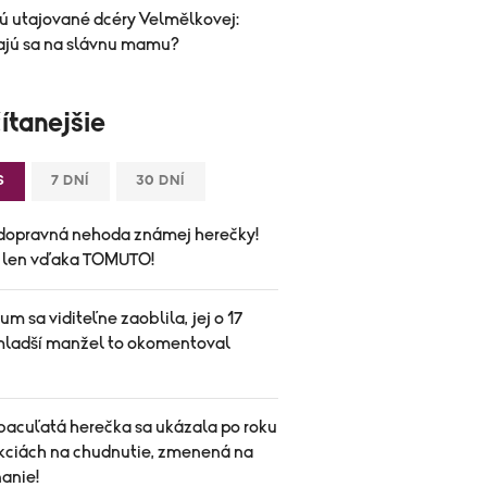
ú utajované dcéry Velmělkovej:
jú sa na slávnu mamu?
ítanejšie
S
7 DNÍ
30 DNÍ
dopravná nehoda známej herečky!
a len vďaka TOMUTO!
um sa viditeľne zaoblila, jej o 17
mladší manžel to okomentoval
bacuľatá herečka sa ukázala po roku
ekciách na chudnutie, zmenená na
anie!