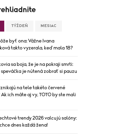
ehliadnite
TÝŽDEŇ
MESIAC
ôže byť ona: Vážne Ivana
ková takto vyzerala, keď mala 18?
ovia sa boja, že je na pokraji smrti:
speváčka je nútená zobrať si pauzu
znikajú na tele takéto červené
Ak ich máte aj vy, TOTO by ste mali
echtové trendy 2026 valcujú salóny:
 chce dnes každá žena!