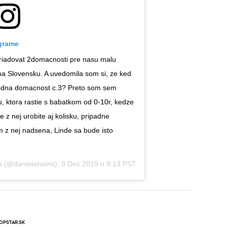
agrame
ariadovat 2domacnosti pre nasu malu
a Slovensku. A uvedomila som si, ze ked
hodna domacnost c.3? Preto som sem
 ktora rastie s babatkom od 0-10r, kedze
 z nej urobite aj kolisku, pripadne
m z nej nadsena, Linde sa bude isto
a
(@danielatwiins),
9 Dec 2019 o 8:13 PST
OPSTAR.SK