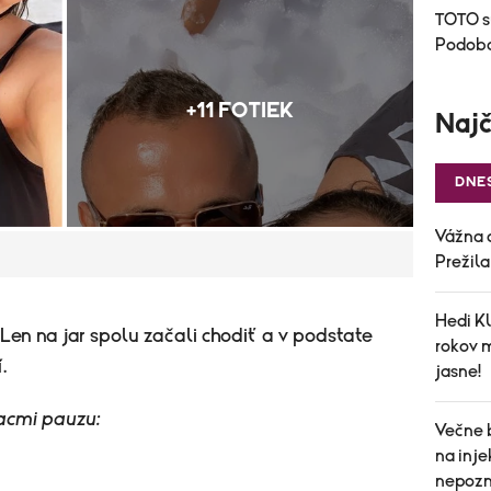
TOTO s
Podoba
+11 FOTIEK
Najč
DNE
Vážna 
Prežil
Hedi Kl
Len na jar spolu začali chodiť a v podstate
rokov 
.
jasne!
iacmi pauzu:
Večne 
na inj
nepozn