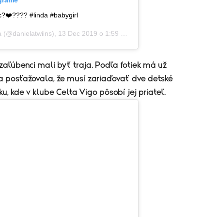
agrame
ac?❤️???? #linda #babygirl
a
(@danielatwiins),
13 Dec 2019 o 1:59 PST
aľúbenci mali byť traja. Podľa fotiek má už
sa posťažovala, že musí zariaďovať dve detské
ku, kde v klube Celta Vigo pôsobí jej priateľ.