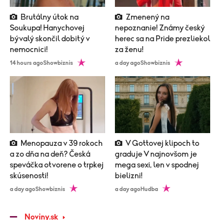
Brutálny útok na
Zmenený na
Soukupa! Hanychovej
nepoznanie! Známy český
bývalý skončil dobitý v
herec sa na Pride prezliekol
nemocnici!
za ženu!
14 hours ago
Showbiznis
a day ago
Showbiznis
Menopauza v 39 rokoch
V Gottovej klipoch to
a zo dňa na deň? Česká
graduje V najnovšom je
speváčka otvorene o trpkej
mega sexi, len v spodnej
skúsenosti!
bielizni!
a day ago
Showbiznis
a day ago
Hudba
Noviny.sk