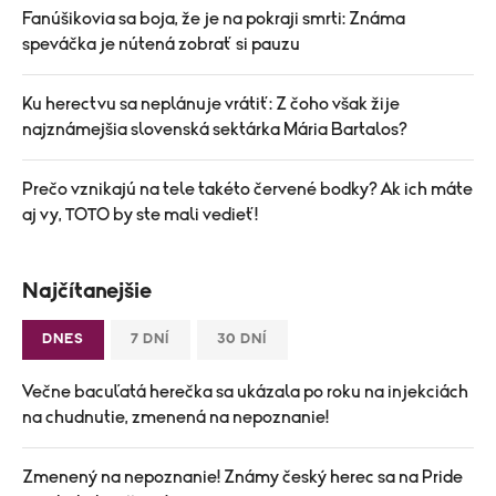
Fanúšikovia sa boja, že je na pokraji smrti: Známa
speváčka je nútená zobrať si pauzu
Ku herectvu sa neplánuje vrátiť: Z čoho však žije
najznámejšia slovenská sektárka Mária Bartalos?
Prečo vznikajú na tele takéto červené bodky? Ak ich máte
aj vy, TOTO by ste mali vedieť!
Najčítanejšie
DNES
7 DNÍ
30 DNÍ
Večne bacuľatá herečka sa ukázala po roku na injekciách
na chudnutie, zmenená na nepoznanie!
Zmenený na nepoznanie! Známy český herec sa na Pride