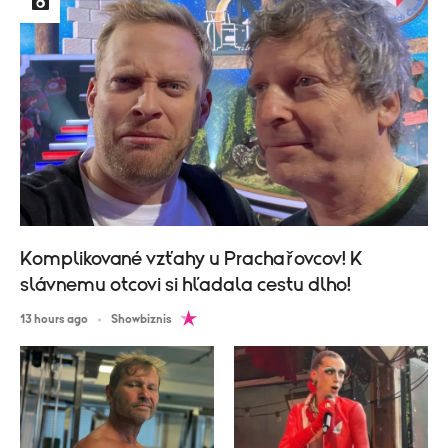
Komplikované vzťahy u Prachařovcov! K
slávnemu otcovi si hľadala cestu dlho!
13 hours ago
Showbiznis