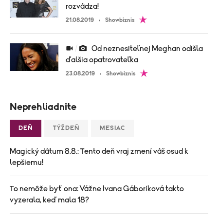
rozvádza!
21.08.2019
Showbiznis
Od neznesiteľnej Meghan odišla
ďalšia opatrovateľka
23.08.2019
Showbiznis
Neprehliadnite
DEŇ
TÝŽDEŇ
MESIAC
Magický dátum 8.8.: Tento deň vraj zmení váš osud k
lepšiemu!
To nemôže byť ona: Vážne Ivana Gáboríková takto
vyzerala, keď mala 18?