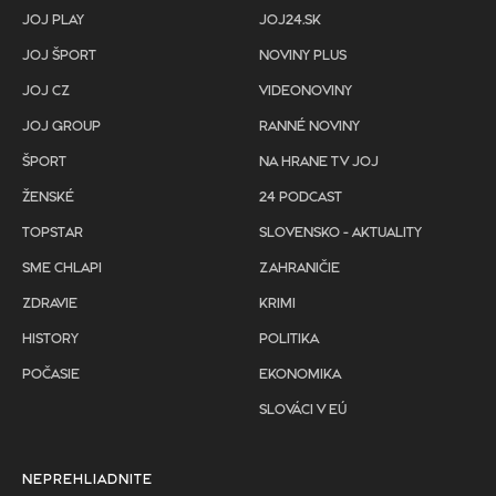
JOJ PLAY
JOJ24.SK
JOJ ŠPORT
NOVINY PLUS
JOJ CZ
VIDEONOVINY
JOJ GROUP
RANNÉ NOVINY
ŠPORT
NA HRANE TV JOJ
ŽENSKÉ
24 PODCAST
TOPSTAR
SLOVENSKO - AKTUALITY
SME CHLAPI
ZAHRANIČIE
ZDRAVIE
KRIMI
HISTORY
POLITIKA
POČASIE
EKONOMIKA
SLOVÁCI V EÚ
NEPREHLIADNITE