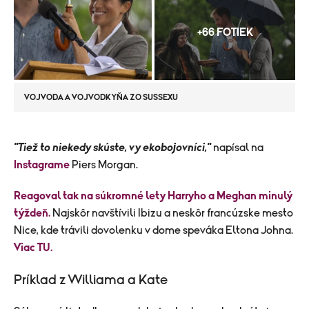
+66 FOTIEK
VOJVODA A VOJVODKYŇA ZO SUSSEXU
"Tiež to niekedy skúste, vy ekobojovníci,"
napísal na
Instagrame
Piers Morgan.
Reagoval tak na súkromné lety Harryho a Meghan minulý
týždeň.
Najskôr navštívili Ibizu a neskôr francúzske mesto
Nice, kde trávili dovolenku v dome speváka Eltona Johna.
Viac TU.
Príklad z Williama a Kate