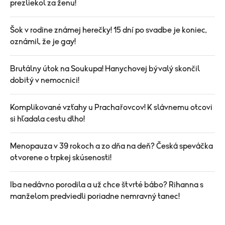
prezliekol za ženu!
Šok v rodine známej herečky! 15 dní po svadbe je koniec,
oznámil, že je gay!
Brutálny útok na Soukupa! Hanychovej bývalý skončil
dobitý v nemocnici!
Komplikované vzťahy u Prachařovcov! K slávnemu otcovi
si hľadala cestu dlho!
Menopauza v 39 rokoch a zo dňa na deň? Česká speváčka
otvorene o trpkej skúsenosti!
Iba nedávno porodila a už chce štvrté bábo? Rihanna s
manželom predviedli poriadne nemravný tanec!