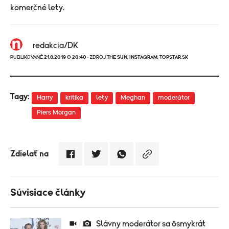
komerčné lety.
redakcia/DK
PUBLIKOVANÉ
21.8.2019 O 20:40
· ZDROJ
THE SUN
,
INSTAGRAM
,
TOPSTAR.SK
Tagy:
Harry
kritika
lety
Meghan
moderátor
Piers Morgan
Zdielať na
Súvisiace články
Slávny moderátor sa ôsmykrát