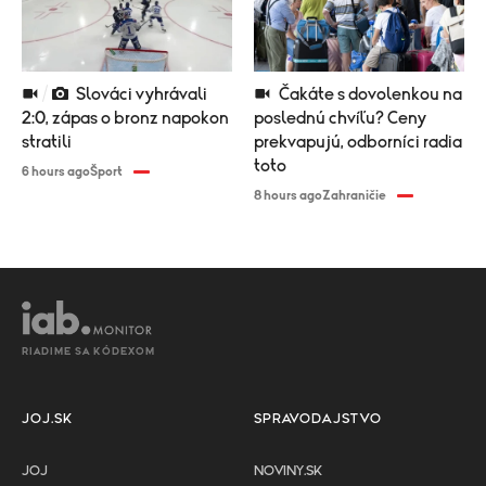
Slováci vyhrávali
Čakáte s dovolenkou na
2:0, zápas o bronz napokon
poslednú chvíľu? Ceny
stratili
prekvapujú, odborníci radia
toto
6 hours ago
Šport
8 hours ago
Zahraničie
RIADIME SA KÓDEXOM
JOJ.SK
SPRAVODAJSTVO
JOJ
NOVINY.SK