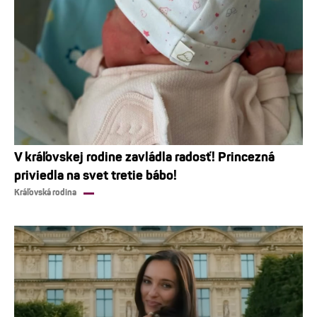
V kráľovskej rodine zavládla radosť! Princezná
priviedla na svet tretie bábo!
Kráľovská rodina