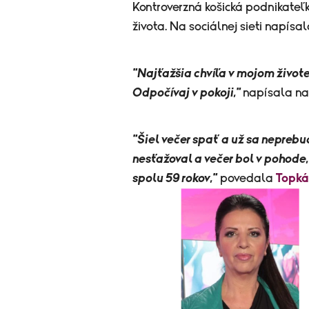
Kontroverzná košická podnikateľk
života. Na sociálnej sieti napísa
"
Najťaž
šia chvíľa v mojom živote
Odpočívaj v pokoji,"
napísala na
"Šiel večer spať a už sa neprebud
nesťažoval a večer bol v pohode
spolu 59 rokov,"
povedala
Topk