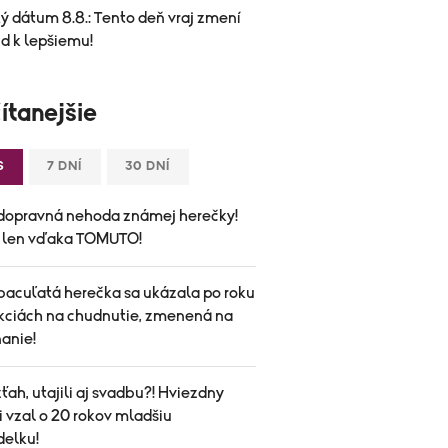
ý dátum 8.8.: Tento deň vraj zmení
d k lepšiemu!
ítanejšie
S
7 DNÍ
30 DNÍ
dopravná nehoda známej herečky!
a len vďaka TOMUTO!
bacuľatá herečka sa ukázala po roku
ekciách na chudnutie, zmenená na
anie!
vzťah, utajili aj svadbu?! Hviezdny
i vzal o 20 rokov mladšiu
elku!