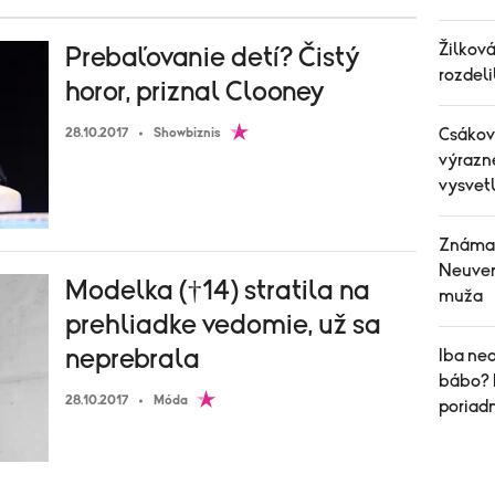
Žilková
Prebaľovanie detí? Čistý
rozdeli
horor, priznal Clooney
Csákov
28.10.2017
Showbiznis
výrazn
vysvetl
Známa 
Neuver
Modelka (†14) stratila na
muža
prehliadke vedomie, už sa
neprebrala
Iba ned
bábo? 
28.10.2017
Móda
poriad