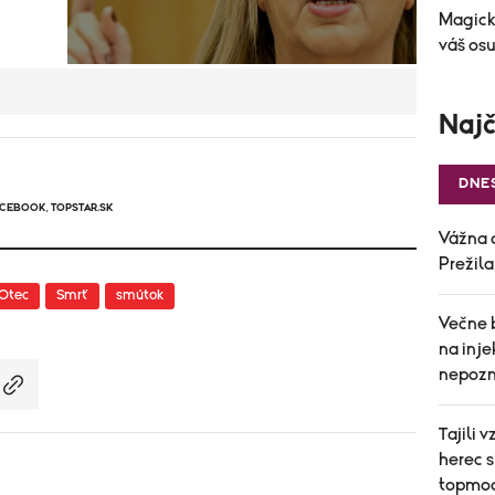
Magick
váš osu
Najč
DNE
ACEBOOK
,
TOPSTAR.SK
Vážna 
Prežil
Otec
Smrť
smútok
Večne 
na inj
nepozn
Tajili 
herec s
topmod