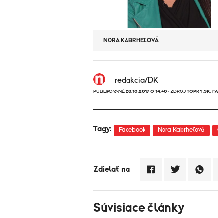
NORA KABRHEĽOVÁ
redakcia/DK
PUBLIKOVANÉ
28.10.2017 O 14:40
· ZDROJ
TOPKY.SK
,
F
Tagy:
Facebook
Nora Kabrheľová
Zdielať na
Súvisiace články