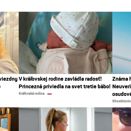
Hviezdny
V kráľovskej rodine zavládla radosť!
Známa h
u
Princezná priviedla na svet tretie bábo!
Neuverí
osudov
Kráľovská rodina
Showbiznis