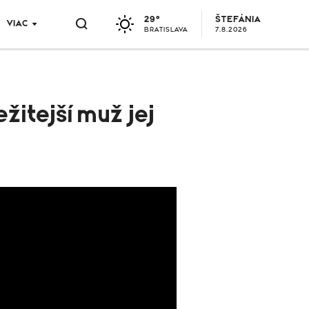
29°
ŠTEFÁNIA
VIAC
BRATISLAVA
7.8.2026
žitejší muž jej