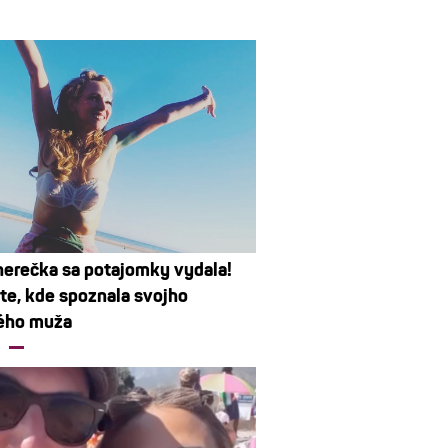
erečka sa potajomky vydala!
te, kde spoznala svojho
ého muža