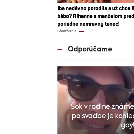
Iba nedávno porodila a už chce 
bábo? Rihanna s manželom pred
poriadne nemravný tanec!
Showbiznis
Odporúčame
Šok v rodine známej
po svadbe je koniec
gay