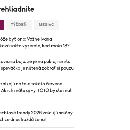
ehliadnite
TÝŽDEŇ
MESIAC
ôže byť ona: Vážne Ivana
ková takto vyzerala, keď mala 18?
ovia sa boja, že je na pokraji smrti:
speváčka je nútená zobrať si pauzu
znikajú na tele takéto červené
Ak ich máte aj vy, TOTO by ste mali
echtové trendy 2026 valcujú salóny:
 chce dnes každá žena!