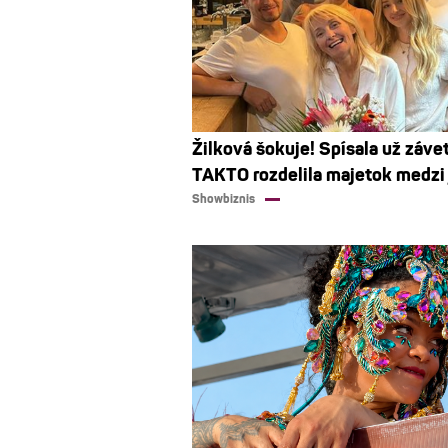
Žilková šokuje! Spísala už závet
TAKTO rozdelila majetok medzi j
Showbiznis