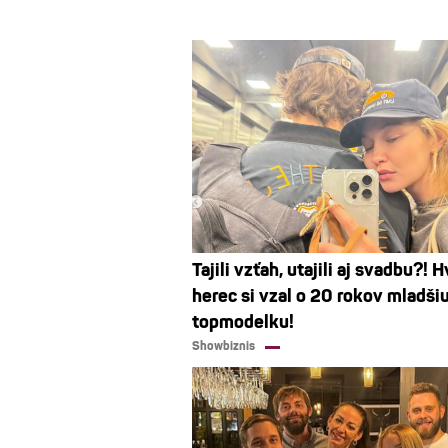
Tajili vzťah, utajili aj svadbu?! 
herec si vzal o 20 rokov mladši
topmodelku!
Showbiznis