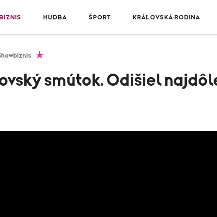
IZNIS
HUDBA
ŠPORT
KRÁĽOVSKÁ RODINA
Showbiznis
ovský smútok. Odišiel najdôle