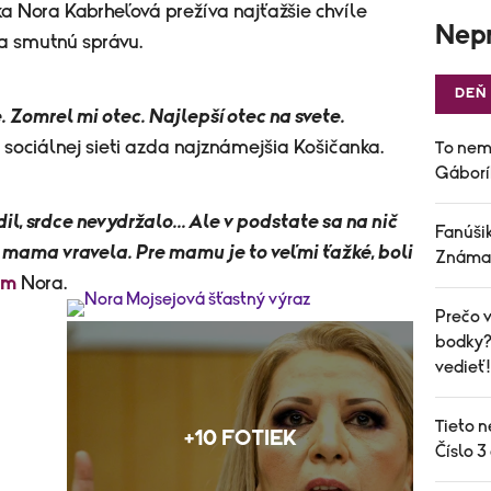
a Nora Kabrheľová prežíva najťažšie chvíle
Nepr
la smutnú správu.
DEŇ
. Zomrel mi otec. Najlepší otec na svete.
 sociálnej sieti azda najznámejšia Košičanka.
To nem
Gáborí
il, srdce nevydržalo... Ale v podstate sa na nič
Fanúšik
, mama vravela. Pre mamu je to veľmi ťažké, boli
Známa 
ám
Nora.
Prečo v
bodky? 
vedieť!
Tieto n
+10 FOTIEK
Číslo 3