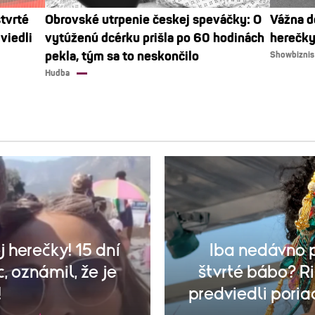
štvrté
Obrovské utrpenie českej speváčky: O
Vážna d
viedli
vytúženú dcérku prišla po 60 hodinách
herečky
pekla, tým sa to neskončilo
Showbiznis
Hudba
 herečky! 15 dní
Iba nedávno p
, oznámil, že je
štvrté bábo? 
!
predviedli pori