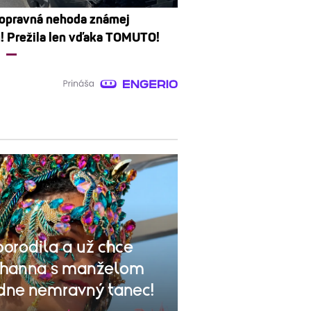
opravná nehoda známej
! Prežila len vďaka TOMUTO!
orodila a už chce
Rihanna s manželom
adne nemravný tanec!