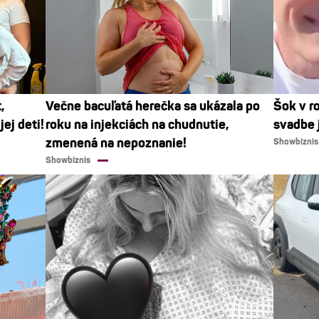
,
Večne bacuľatá herečka sa ukázala po
Šok v r
ej deti!
roku na injekciách na chudnutie,
svadbe j
zmenená na nepoznanie!
Showbiznis
Showbiznis