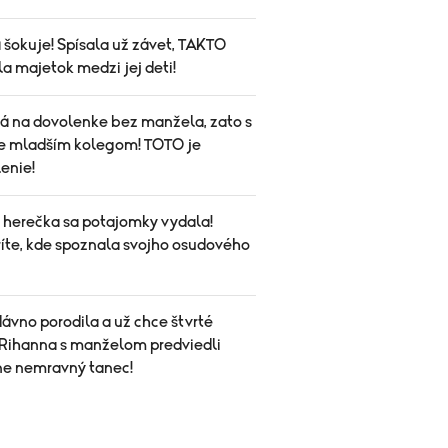
 šokuje! Spísala už závet, TAKTO
la majetok medzi jej deti!
á na dovolenke bez manžela, zato s
e mladším kolegom! TOTO je
enie!
herečka sa potajomky vydala!
íte, kde spoznala svojho osudového
ávno porodila a už chce štvrté
Rihanna s manželom predviedli
ne nemravný tanec!