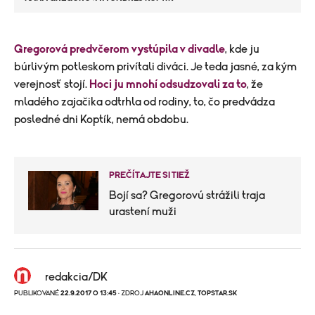
​Gregorová predvčerom vystúpila v divadle
, kde ju
búrlivým potleskom privítali diváci. Je teda jasné, za kým
verejnosť stojí.
Hoci ju mnohí odsudzovali za to
, že
mladého zajačika odtrhla od rodiny, to, čo predvádza
posledné dni Koptík, nemá obdobu.
PREČÍTAJTE SI TIEŽ
Bojí sa? Gregorovú strážili traja
urastení muži
redakcia/DK
PUBLIKOVANÉ
22.9.2017 O 13:45
· ZDROJ
AHAONLINE.CZ
,
TOPSTAR.SK