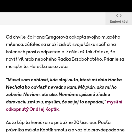
Embed kód
Od chvíle, čo Hana Gregorová odkopla svojho mladého
milenca, zúfalec sa snaží získať svoju lásku späť a na
kolenách prosí o odpustenie. Zašiel až tak ďaleko, že
navštívil hrob nebohého Radka Brzobohatého. Prianie sa
mu splnilo. Herečka sa ozvala.
"Musel som nahlásiť, kde stojí auto, ktoré mi dala Hanka.
Nechala ho odviezť nevedno kam. Má plán, ako mi ho
zoberie. Neviem, ale ako. Nemáme spísanú žiadnu
darovaciu zmluvu, myslím, že sa jej to nepodarí,"
myslí si
odkopnutý Ondřej Koptík
.
Auto kúpila herečka za približne 20 tisíc eur. Podľa
právnika má ale Koptík smolu a o vozidlo pravdepodobne