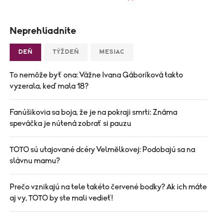
Neprehliadnite
DEŇ
TÝŽDEŇ
MESIAC
To nemôže byť ona: Vážne Ivana Gáboríková takto
vyzerala, keď mala 18?
Fanúšikovia sa boja, že je na pokraji smrti: Známa
speváčka je nútená zobrať si pauzu
TOTO sú utajované dcéry Velmělkovej: Podobajú sa na
slávnu mamu?
Prečo vznikajú na tele takéto červené bodky? Ak ich máte
aj vy, TOTO by ste mali vedieť!