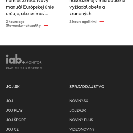
namiesto tela: Nový
nastraženej v mikrobuse si
manuál Európskej únie
vyžiadal obete a
určuje, ako snímať
zranených
športovkyne
2 hours ago
2 hours ago
Krimi
Slovensko - aktuality
RIADIME SA KÓDEXOM
JOJ.SK
SPRAVODAJSTVO
JOJ
NOVINY.SK
JOJ PLAY
JOJ24.SK
JOJ ŠPORT
NOVINY PLUS
JOJ CZ
VIDEONOVINY