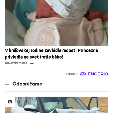
V kráľovskej rodine zavládla radosť! Princezná
priviedla na svet tretie bábo!
Kráľovská rodina
Odporúčame