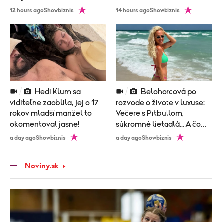
zubnej paste!
12 hours ago
Showbiznis
14 hours ago
Showbiznis
Hedi Klum sa
Belohorcová po
viditeľne zaoblila, jej o 17
rozvode o živote v luxuse:
rokov mladší manžel to
Večere s Pitbullom,
okomentoval jasne!
súkromné lietadlá... A čo
nová láska?
a day ago
Showbiznis
a day ago
Showbiznis
Noviny.sk