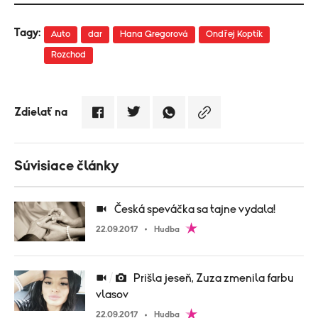
Tagy:
Auto
dar
Hana Gregorová
Ondřej Koptík
Rozchod
Zdielať na
Súvisiace články
Česká speváčka sa tajne vydala!
22.09.2017
Hudba
Prišla jeseň, Zuza zmenila farbu
vlasov
22.09.2017
Hudba