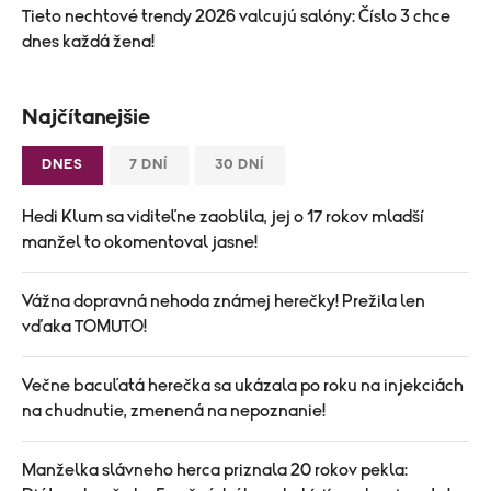
Tieto nechtové trendy 2026 valcujú salóny: Číslo 3 chce
dnes každá žena!
Najčítanejšie
DNES
7 DNÍ
30 DNÍ
Hedi Klum sa viditeľne zaoblila, jej o 17 rokov mladší
manžel to okomentoval jasne!
Vážna dopravná nehoda známej herečky! Prežila len
vďaka TOMUTO!
Večne bacuľatá herečka sa ukázala po roku na injekciách
na chudnutie, zmenená na nepoznanie!
Manželka slávneho herca priznala 20 rokov pekla: