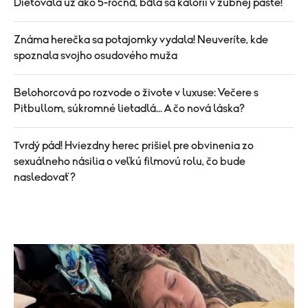
Diétovala už ako 5-ročná, bála sa kalórií v zubnej paste!
Známa herečka sa potajomky vydala! Neuveríte, kde
spoznala svojho osudového muža
Belohorcová po rozvode o živote v luxuse: Večere s
Pitbullom, súkromné lietadlá... A čo nová láska?
Tvrdý pád! Hviezdny herec prišiel pre obvinenia zo
sexuálneho násilia o veľkú filmovú rolu, čo bude
nasledovať?