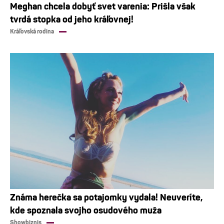
Meghan chcela dobyť svet varenia: Prišla však
tvrdá stopka od jeho kráľovnej!
Kráľovská rodina
Známa herečka sa potajomky vydala! Neuveríte,
kde spoznala svojho osudového muža
Showbiznis