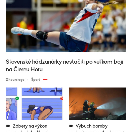
Slovenské hádzanárky nestačili po veľkom boji
na Čiernu Horu
2 hours ago
Šport
Zábery na výkon
Výbuch bomby