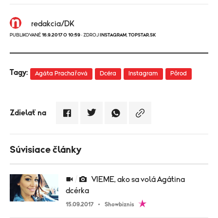
redakcia/DK
PUBLIKOVANÉ
16.9.2017 O 10:59
· ZDROJ
INSTAGRAM
,
TOPSTAR.SK
Tagy:
Agáta Prachařová
Dcéra
Instagram
Pôrod
Zdielať na
Súvisiace články
VIEME, ako sa volá Agátina
dcérka
15.09.2017
Showbiznis