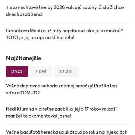
Tieto nechtové trendy 2026 valcujú salóny: Číslo 3 chce
dnes každá žena!
Černákova Monika už roky nepribrala, ako je to možné?
TOTO je jej recept na štíhle telo!
Najčítanejšie
DNES
7 DNÍ
30 DNÍ
Vážna dopravná nehoda známej herečky! Prežila len
vďaka TOMUTO!
Hedi Klum sa viditeľne zaoblila, jej o 17 rokov mladší
manžel to okomentoval jasne!
Večne bacuľatá herečka sa ukázala po roku na injekciách