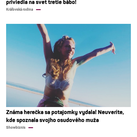
priviedla na svet tretie bábo!
Kráľovská rodina
Známa herečka sa potajomky vydala! Neuveríte,
kde spoznala svojho osudového muža
Showbiznis