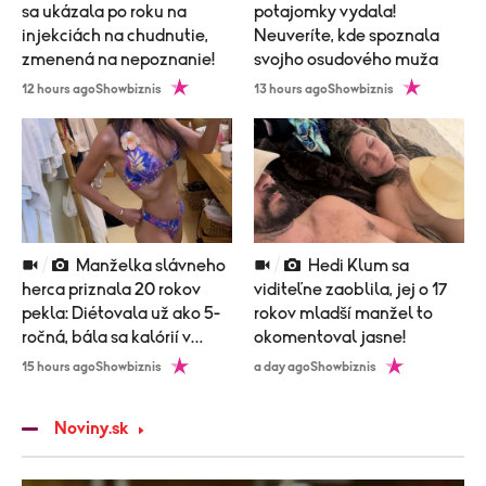
sa ukázala po roku na
potajomky vydala!
injekciách na chudnutie,
Neuveríte, kde spoznala
zmenená na nepoznanie!
svojho osudového muža
12 hours ago
Showbiznis
13 hours ago
Showbiznis
Manželka slávneho
Hedi Klum sa
herca priznala 20 rokov
viditeľne zaoblila, jej o 17
pekla: Diétovala už ako 5-
rokov mladší manžel to
ročná, bála sa kalórií v
okomentoval jasne!
zubnej paste!
15 hours ago
Showbiznis
a day ago
Showbiznis
Noviny.sk