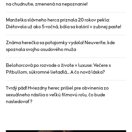
na chudnutie, zmenená na nepoznanie!
Manželka slávneho herca priznala 20 rokov pekla:
Diétovala už ako 5-ročná, bála sa kalórií v zubnej paste!
Známa herečka sa potajomky vydala! Neuveríte, kde
spoznala svojho osudového muža
Belohorcová po rozvode o živote v luxuse: Večere s
Pitbullom, súkromné lietadlá... A čo nová láska?
Tvrdý pád! Hviezdny herec prišiel pre obvinenia zo
sexuálneho násilia o veľkú filmovú rolu, čo bude
nasledovať?