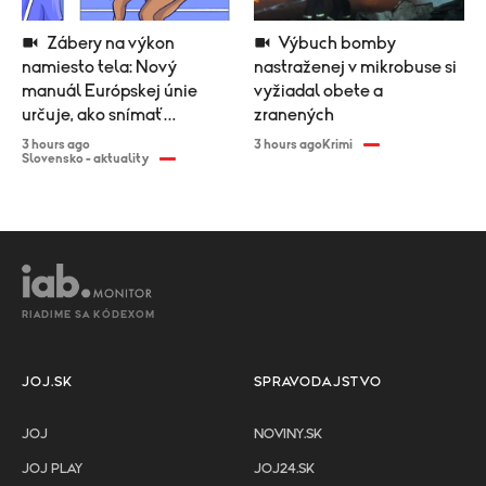
Zábery na výkon
Výbuch bomby
namiesto tela: Nový
nastraženej v mikrobuse si
manuál Európskej únie
vyžiadal obete a
určuje, ako snímať
zranených
športovkyne
3 hours ago
3 hours ago
Krimi
Slovensko - aktuality
RIADIME SA KÓDEXOM
JOJ.SK
SPRAVODAJSTVO
JOJ
NOVINY.SK
JOJ PLAY
JOJ24.SK