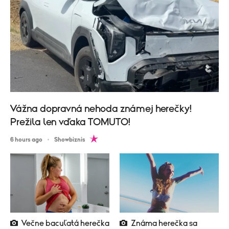
Vážna dopravná nehoda známej herečky!
Prežila len vďaka TOMUTO!
6 hours ago
Showbiznis
Večne bacuľatá herečka
Známa herečka sa