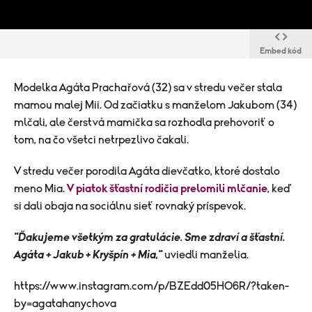
Embed kód
Modelka Agáta Prachařová (32) sa v stredu večer stala
mamou malej Mii. Od začiatku s manželom Jakubom (34)
mlčali, ale čerstvá mamička sa rozhodla prehovoriť o
tom, na čo všetci netrpezlivo čakali.
V stredu večer porodila Agáta dievčatko, ktoré dostalo
meno Mia.
V piatok šťastní rodičia prelomili mlčanie
, keď
si dali obaja na sociálnu sieť rovnaký príspevok.
"Ďakujeme všetkým za gratulácie. Sme zdraví a šťastní.
Agáta + Jakub + Kryšpín + Mia,"
uviedli manželia.
https://www.instagram.com/p/BZEdd05HO6R/?taken-
by=agatahanychova