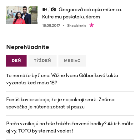
Gregorová odkopla milenca.
Kufre mu poslala kuriérom
16.09.2017
Showbiznis
Neprehliadnite
DEŇ
TÝŽDEŇ
MESIAC
To nemôže byť ona: Vážne Ivana Gáboríková takto
vyzerala, keď mala 18?
Fanúšikovia sa boja, že je na pokraji smrti: Známa
speváčka je nútená zobrať si pauzu
Prečo vznikajú na tele takéto červené bodky? Ak ich máte
aj vy, TOTO by ste mali vedieť!