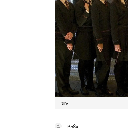
ISIFA
BaŠu