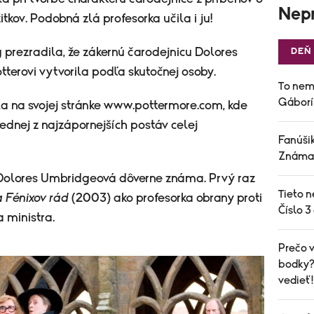
Nepr
tkov. Podobná zlá profesorka učila i ju!
g prezradila, že zákernú čarodejnicu Dolores
DEŇ
terovi vytvorila podľa skutočnej osoby.
To nem
Gáborí
a na svojej stránke www.pottermore.com, kde
jednej z najzápornejších postáv celej
Fanúšik
Známa 
 Dolores Umbridgeová dôverne známa. Prvý raz
Tieto n
a Fénixov rád
(2003) ako profesorka obrany proti
Číslo 3
 ministra.
Prečo v
bodky? 
vedieť!