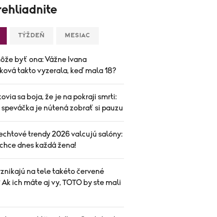
ehliadnite
TÝŽDEŇ
MESIAC
ôže byť ona: Vážne Ivana
ková takto vyzerala, keď mala 18?
ovia sa boja, že je na pokraji smrti:
speváčka je nútená zobrať si pauzu
echtové trendy 2026 valcujú salóny:
 chce dnes každá žena!
znikajú na tele takéto červené
Ak ich máte aj vy, TOTO by ste mali