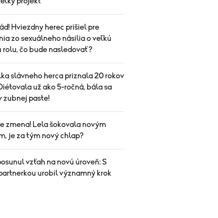
 veľký projekt
ád! Hviezdny herec prišiel pre
ia zo sexuálneho násilia o veľkú
ú rolu, čo bude nasledovať?
ka slávneho herca priznala 20 rokov
Diétovala už ako 5-ročná, bála sa
 v zubnej paste!
ale zmena! Lela šokovala novým
m, je za tým nový chlap?
posunul vzťah na novú úroveň: S
partnerkou urobil významný krok