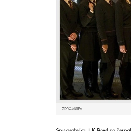
ZDROJ: ISIFA
Spisovateľka J. K. Rowling čerpa