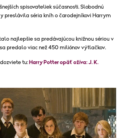
ešnejších spisovateliek súčasnosti. Slobodnú
y preslávila séria kníh o čarodejníkovi Harrym
alo najlepšie sa predávajúcou knižnou sériou v
te sa predalo viac než 450 miliónov výtlačkov.
dozviete tu:
Harry Potter opäť ožíva: J. K.