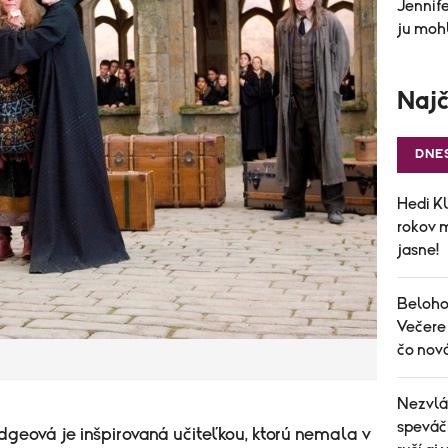
Jennife
ju mohl
Najč
DNE
Hedi Kl
rokov 
jasne!
Belohor
Večere 
čo nov
Nezvlád
speváčk
dgeová je inšpirovaná učiteľkou, ktorú nemala v