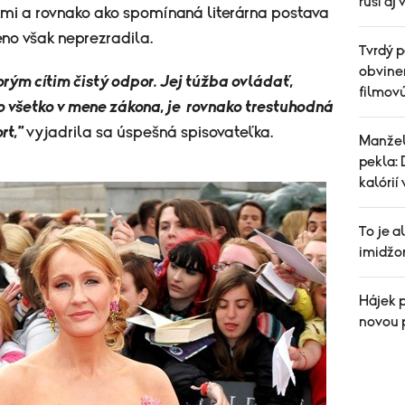
ruší aj
kmi a rovnako ako spomínaná literárna postava
eno však neprezradila.
Tvrdý p
obvinen
orým cítim čistý odpor. Jej túžba ovládať,
filmov
to všetko v mene zákona, je rovnako trestuhodná
rt,"
vyjadrila sa úspešná spisovateľka.
Manžel
pekla: 
kalórií
To je 
imidžo
Hájek 
novou 