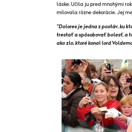
láske. Učila ju pred mnohými ro
milovala rôzne dekorácie. Jej m
"Dolores je jedna z postáv, ku kt
trestať a spôsobovať bolesť, a 
ako zlo, ktoré konal lord Voldemo