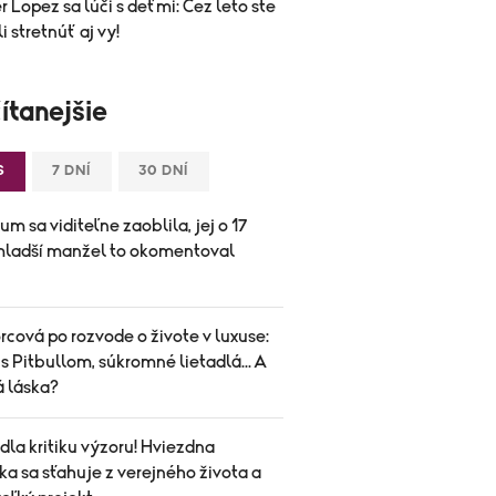
r Lopez sa lúči s deťmi: Cez leto ste
i stretnúť aj vy!
ítanejšie
S
7 DNÍ
30 DNÍ
um sa viditeľne zaoblila, jej o 17
mladší manžel to okomentoval
cová po rozvode o živote v luxuse:
s Pitbullom, súkromné lietadlá... A
á láska?
la kritiku výzoru! Hviezdna
a sa sťahuje z verejného života a