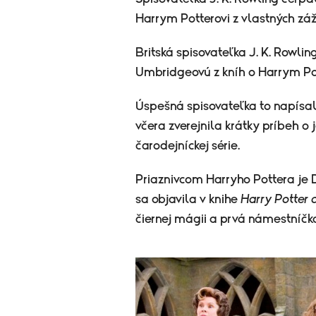
Harrym Potterovi z vlastných záži
Britská spisovateľka J. K. Rowlin
Umbridgeovú z kníh o Harrym Pot
Úspešná spisovateľka to napísal
včera zverejnila krátky príbeh o 
čarodejníckej série.
Priaznivcom Harryho Pottera je
sa objavila v knihe
Harry Potter 
čiernej mágii a prvá námestníčka