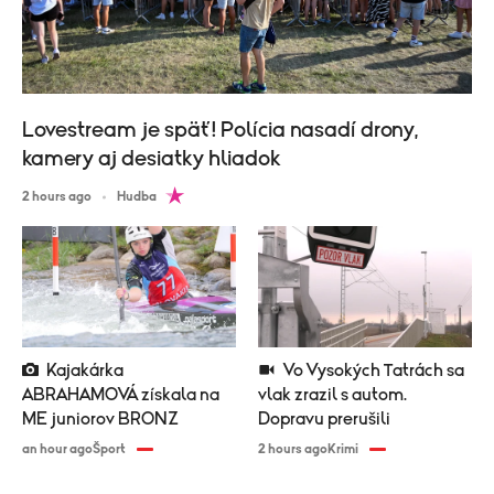
Lovestream je späť! Polícia nasadí drony,
kamery aj desiatky hliadok
2 hours ago
Hudba
Kajakárka
Vo Vysokých Tatrách sa
ABRAHAMOVÁ získala na
vlak zrazil s autom.
ME juniorov BRONZ
Dopravu prerušili
an hour ago
Šport
2 hours ago
Krimi