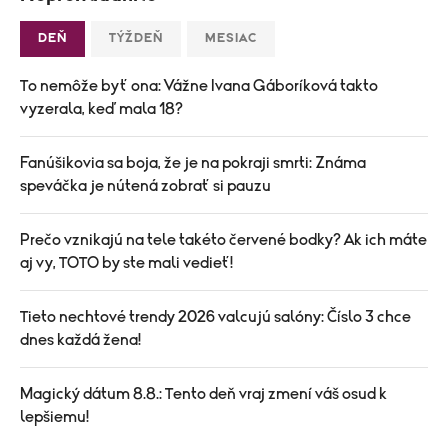
DEŇ
TÝŽDEŇ
MESIAC
To nemôže byť ona: Vážne Ivana Gáboríková takto
vyzerala, keď mala 18?
Fanúšikovia sa boja, že je na pokraji smrti: Známa
speváčka je nútená zobrať si pauzu
Prečo vznikajú na tele takéto červené bodky? Ak ich máte
aj vy, TOTO by ste mali vedieť!
Tieto nechtové trendy 2026 valcujú salóny: Číslo 3 chce
dnes každá žena!
Magický dátum 8.8.: Tento deň vraj zmení váš osud k
lepšiemu!