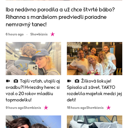
Iba nedávno porodila a už chce štvrté bábo?
Rihanna s manželom predviedli poriadne
nemravný tanec!
6 hours ago
Showbiznis
Tajili vzťah, utajili aj
Žilková šokuje!
svadbu?! Hviezdny herec si
Spísala už závet, TAKTO
vzal o 20 rokov mladšiu
rozdelila majetok medzi jej
topmodelku!
deti!
9 hours ago
Showbiznis
18 hours ago
Showbiznis