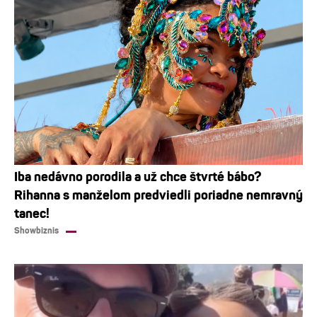
Iba nedávno porodila a už chce štvrté bábo?
Rihanna s manželom predviedli poriadne nemravný
tanec!
Showbiznis