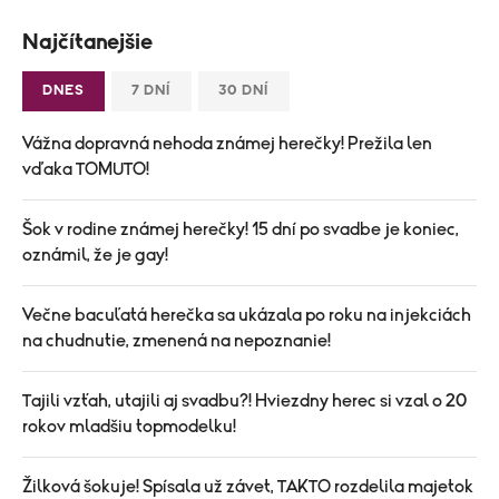
Najčítanejšie
DNES
7 DNÍ
30 DNÍ
Vážna dopravná nehoda známej herečky! Prežila len
vďaka TOMUTO!
Šok v rodine známej herečky! 15 dní po svadbe je koniec,
oznámil, že je gay!
Večne bacuľatá herečka sa ukázala po roku na injekciách
na chudnutie, zmenená na nepoznanie!
Tajili vzťah, utajili aj svadbu?! Hviezdny herec si vzal o 20
rokov mladšiu topmodelku!
Žilková šokuje! Spísala už závet, TAKTO rozdelila majetok