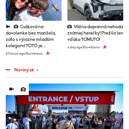
Csáková na
Vážna dopravná nehoda
dovolenke bez manžela,
známej herečky! Prežila len
zato s výrazne mladším
vďaka TOMUTO!
kolegom! TOTO je
a day ago
Showbiznis
vysvetlenie!
21 hours ago
Showbiznis
Noviny.sk