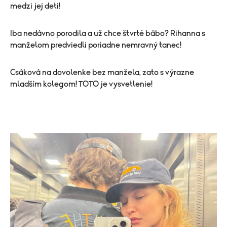
medzi jej deti!
Iba nedávno porodila a už chce štvrté bábo? Rihanna s
manželom predviedli poriadne nemravný tanec!
Csáková na dovolenke bez manžela, zato s výrazne
mladším kolegom! TOTO je vysvetlenie!