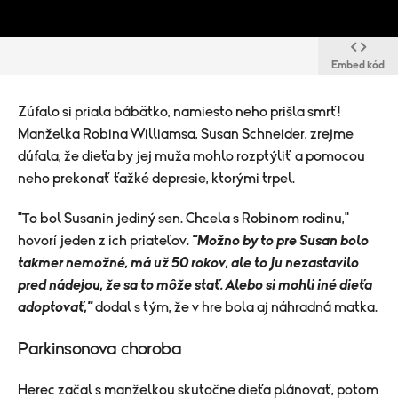
Embed kód
Zúfalo si priala bábätko, namiesto neho prišla smrť!
Manželka Robina Williamsa, Susan Schneider, zrejme
dúfala, že dieťa by jej muža mohlo rozptýliť a pomocou
neho prekonať ťažké depresie, ktorými trpel.
"To bol Susanin jediný sen. Chcela s Robinom rodinu,"
hovorí jeden z ich priateľov.
"Možno by to pre Susan bolo
takmer nemožné, má už 50 rokov, ale to ju nezastavilo
pred nádejou, že sa to môže stať. Alebo si mohli iné dieťa
adoptovať,"
dodal s tým, že v hre bola aj náhradná matka.
Parkinsonova choroba
Herec začal s manželkou skutočne dieťa plánovať, potom