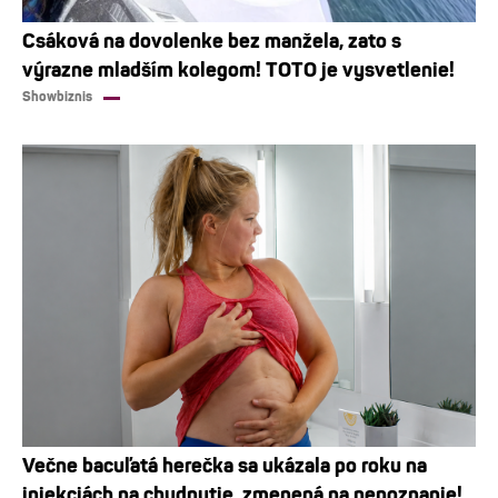
Csáková na dovolenke bez manžela, zato s
výrazne mladším kolegom! TOTO je vysvetlenie!
Showbiznis
Večne bacuľatá herečka sa ukázala po roku na
injekciách na chudnutie, zmenená na nepoznanie!