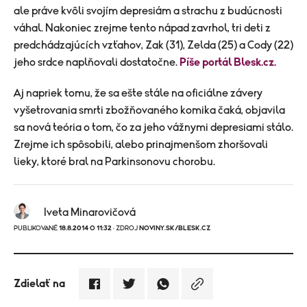
ale práve kvôli svojím depresiám a strachu z budúcnosti
váhal. Nakoniec zrejme tento nápad zavrhol, tri deti z
predchádzajúcích vzťahov, Zak (31), Zelda (25) a Cody (22)
jeho srdce naplňovali dostatočne.
Píše portál Blesk.cz.
Aj napriek tomu, že sa ešte stále na oficiálne závery
vyšetrovania smrti zbožňovaného komika čaká, objavila
sa nová teória o tom, čo za jeho vážnymi depresiami stálo.
Zrejme ich spôsobili, alebo prinajmenšom zhoršovali
lieky, ktoré bral na Parkinsonovu chorobu.
Iveta Minarovičová
PUBLIKOVANÉ
18.8.2014 O 11:32
· ZDROJ
NOVINY.SK/BLESK.CZ
Zdielať na