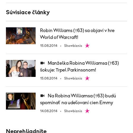
Súvisiace články
Robin Williams (†63) sa objaví v hre
World of Warcraft!
15.08.2014
Showbiznis
Manželka Robina Williamsa (†63)
šokuje: Trpel Parkinsonom!
15.08.2014
Showbiznis
Na Robina Williamsa (†63) budú
spomínať na udeľovaní cien Emmy
14.08.2014
Showbiznis
Neprehliadnite