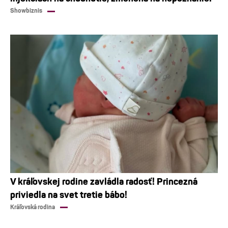
Showbiznis
V kráľovskej rodine zavládla radosť! Princezná
priviedla na svet tretie bábo!
Kráľovská rodina