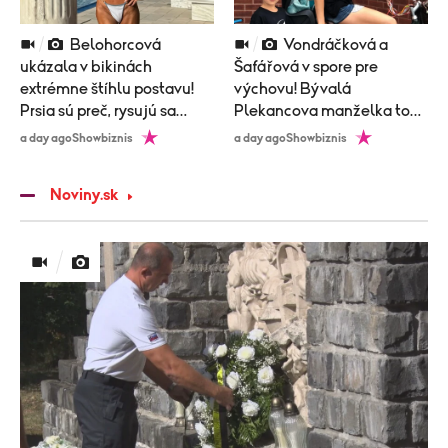
Belohorcová
Vondráčková a
ukázala v bikinách
Šafářová v spore pre
extrémne štíhlu postavu!
výchovu! Bývalá
Prsia sú preč, rysujú sa
Plekancova manželka to
kosti!
vidí inak, ako jeho súčasná!
a day ago
Showbiznis
a day ago
Showbiznis
Noviny.sk