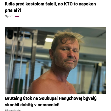
ľudia pred kostolom šaleli, no KTO to napokon
prišiel?!
Šport
Brutálny útok na Soukupa! Hanychovej bývalý
skončil dobitý v nemocnici!
Showbiznis