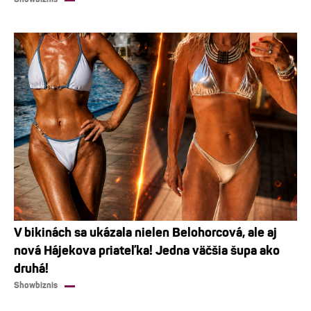
V bikinách sa ukázala nielen Belohorcová, ale aj
nová Hájekova priateľka! Jedna väčšia šupa ako
druhá!
Showbiznis