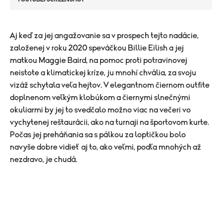
Aj keď za jej angažovanie sa v prospech tejto nadácie,
založenej v roku 2020 speváčkou Billie Eilish a jej
matkou Maggie Baird, na pomoc proti potravinovej
neistote a klimatickej kríze, ju mnohí chvália, za svoju
vizáž schytala veľa hejtov. V elegantnom čiernom outfite
doplnenom veľkým klobúkom a čiernymi slnečnými
okuliarmi by jej to svedčalo možno viac na večeri vo
vychytenej reštaurácii, ako na turnaji na športovom kurte.
Počas jej preháňania sa s pálkou za loptičkou bolo
navyše dobre vidieť aj to, ako veľmi, podľa mnohých až
nezdravo, je chudá.