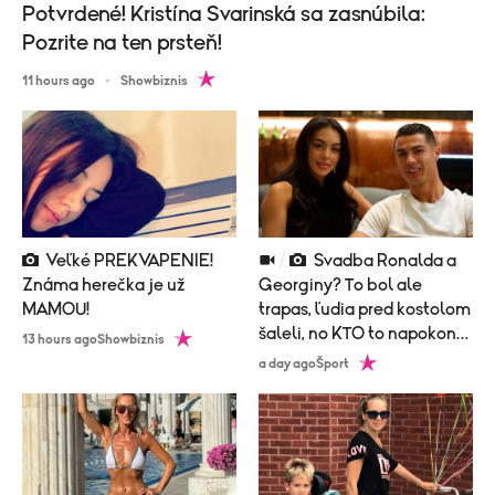
Potvrdené! Kristína Svarinská sa zasnúbila:
Pozrite na ten prsteň!
11 hours ago
Showbiznis
Veľké PREKVAPENIE!
Svadba Ronalda a
Známa herečka je už
Georginy? To bol ale
MAMOU!
trapas, ľudia pred kostolom
šaleli, no KTO to napokon
13 hours ago
Showbiznis
prišiel?!
a day ago
Šport