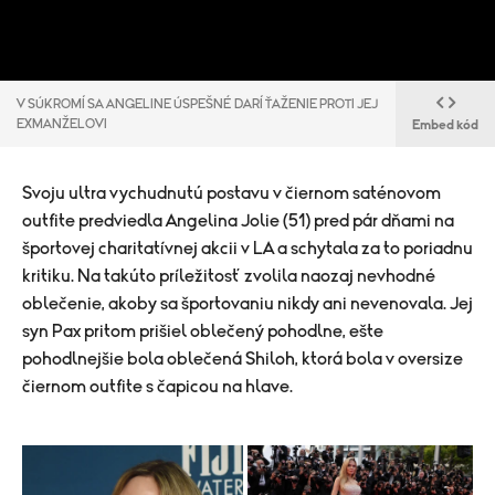
V SÚKROMÍ SA ANGELINE ÚSPEŠNÉ DARÍ ŤAŽENIE PROTI JEJ
EXMANŽELOVI
Embed kód
Svoju ultra vychudnutú postavu v čiernom saténovom
outfite predviedla Angelina Jolie (51) pred pár dňami na
športovej charitatívnej akcii v LA a schytala za to poriadnu
kritiku. Na takúto príležitosť zvolila naozaj nevhodné
oblečenie, akoby sa športovaniu nikdy ani nevenovala. Jej
syn Pax pritom prišiel oblečený pohodlne, ešte
pohodlnejšie bola oblečená Shiloh, ktorá bola v oversize
čiernom outfite s čapicou na hlave.