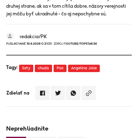
druhej strane, ak sa v tom cítila dobre, názory verejnosti
jej môžu byť ukradnuté - čo aj nepochybne sú.
redakcia/PK
PUBLIKOVANÉ
10.6.2026 O 21:33
· ZDROJ
YOUTUBE/TOPSTAR.SK
Tagy:
šaty
chudá
Pax
Angelina Jolie
Zdielať na
Neprehliadnite