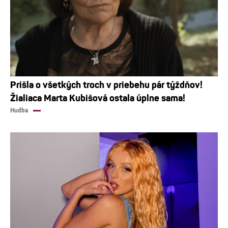
Prišla o všetkých troch v priebehu pár týždňov!
Žialiaca Marta Kubišová ostala úplne sama!
Hudba