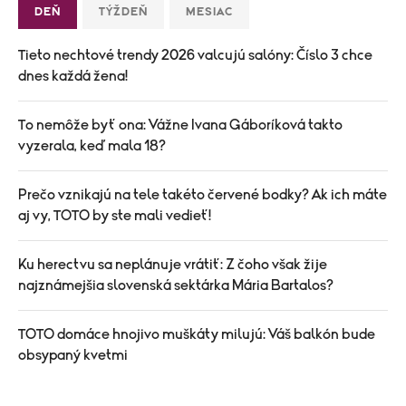
DEŇ
TÝŽDEŇ
MESIAC
Tieto nechtové trendy 2026 valcujú salóny: Číslo 3 chce
dnes každá žena!
To nemôže byť ona: Vážne Ivana Gáboríková takto
vyzerala, keď mala 18?
Prečo vznikajú na tele takéto červené bodky? Ak ich máte
aj vy, TOTO by ste mali vedieť!
Ku herectvu sa neplánuje vrátiť: Z čoho však žije
najznámejšia slovenská sektárka Mária Bartalos?
TOTO domáce hnojivo muškáty milujú: Váš balkón bude
obsypaný kvetmi