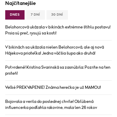
Najčítanejšie
DNES
7 DNÍ
30 DNÍ
Belohorcová ukázala v bikinách extrémne štíhlu postavu!
Prsia sú preč, rysujú sa kosti!
V bikinách sa ukázala nielen Belohorcová, ale aj nová
Hájekova priateľka! Jedna väčšia šupa ako druhá!
Potvrdené! Kristína Svarinská sa zasnúbila: Pozrite na ten
prsteň!
Veľké PREKVAPENIE! Známa herečka je už MAMOU!
Bojovala a verila do poslednej chvíle! Obľúbená
influencerka podľahla rakovine, mala len 26 rokov