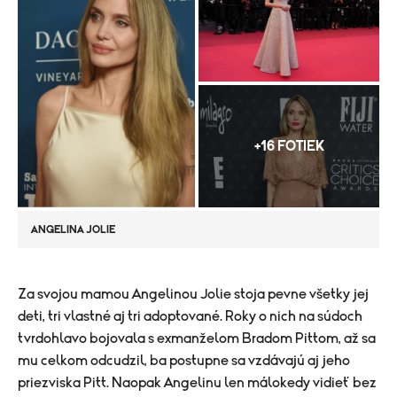
+16 FOTIEK
ANGELINA JOLIE
​Za svojou mamou Angelinou Jolie stoja pevne všetky jej
deti, tri vlastné aj tri adoptované. Roky o nich na súdoch
tvrdohlavo bojovala s exmanželom Bradom Pittom, až sa
mu celkom odcudzil, ba postupne sa vzdávajú aj jeho
priezviska Pitt. Naopak Angelinu len málokedy vidieť bez