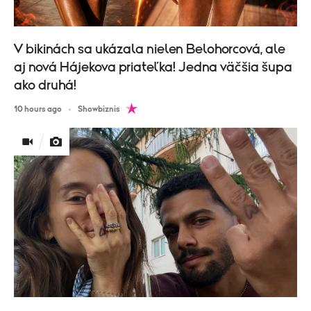
V bikinách sa ukázala nielen Belohorcová, ale
aj nová Hájekova priateľka! Jedna väčšia šupa
ako druhá!
10 hours ago
Showbiznis