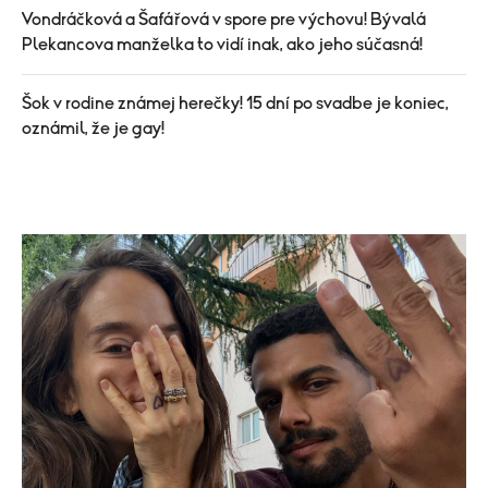
Vondráčková a Šafářová v spore pre výchovu! Bývalá
Plekancova manželka to vidí inak, ako jeho súčasná!
Šok v rodine známej herečky! 15 dní po svadbe je koniec,
oznámil, že je gay!