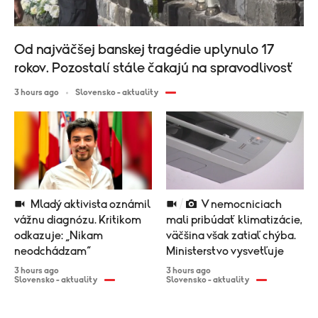
Od najväčšej banskej tragédie uplynulo 17
rokov. Pozostalí stále čakajú na spravodlivosť
3 hours ago
Slovensko - aktuality
Mladý aktivista oznámil
V nemocniciach
vážnu diagnózu. Kritikom
mali pribúdať klimatizácie,
odkazuje: „Nikam
väčšina však zatiaľ chýba.
neodchádzam“
Ministerstvo vysvetľuje
3 hours ago
3 hours ago
Slovensko - aktuality
Slovensko - aktuality