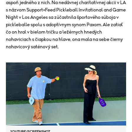
aspoň jedného z nich. Na nedávnej charitatívnej akcii v LA
s názvom Support+Feed Pickleball Invitational and Game
Night v Los Angeles sa zúčastnila športového súboja v
pickleballe spolu s adoptívnym synom Paxom. Ale zatiaľ
čo on hral v bielom tričku a ležérnych hnedých
nohaviciach s čiapkou na hlave, ona mala na sebe čierny
nohavicový saténový set.
YOUTUBE/SCREENSHOT