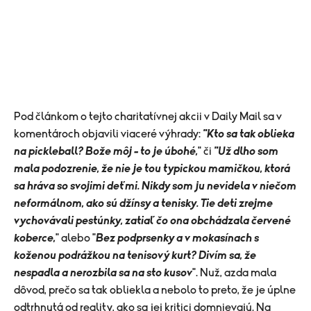
Pod článkom o tejto charitatívnej akcii v Daily Mail sa v
komentároch objavili viaceré výhrady:
"Kto sa tak oblieka
na pickleball? Bože môj – to je úbohé,
" či
"Už dlho som
mala podozrenie, že nie je tou typickou mamičkou, ktorá
sa hráva so svojimi deťmi. Nikdy som ju nevidela v niečom
neformálnom, ako sú džínsy a tenisky. Tie deti zrejme
vychovávali pestúnky, zatiaľ čo ona obchádzala červené
koberce,
" alebo "
Bez podprsenky a v mokasínach s
koženou podrážkou na tenisový kurt? Divím sa, že
nespadla a nerozbila sa na sto kusov
". Nuž, azda mala
dôvod, prečo sa tak obliekla a nebolo to preto, že je úplne
odtrhnutá od reality, ako sa jej kritici domnievajú. Na